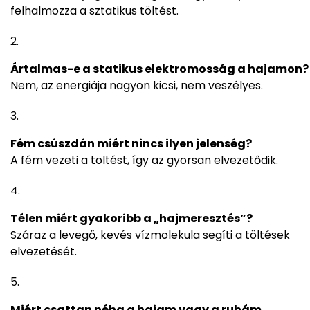
felhalmozza a sztatikus töltést.
Ártalmas-e a statikus elektromosság a hajamon?
Nem, az energiája nagyon kicsi, nem veszélyes.
Fém csúszdán miért nincs ilyen jelenség?
A fém vezeti a töltést, így az gyorsan elvezetődik.
Télen miért gyakoribb a „hajmeresztés”?
Száraz a levegő, kevés vízmolekula segíti a töltések
elvezetését.
Miért csattan néha a hajam vagy a ruhám