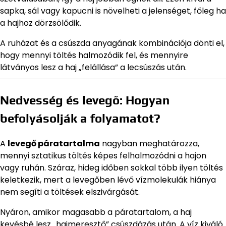
sapka, sál vagy kapucni is növelheti a jelenséget, főleg ha
a hajhoz dörzsölődik.
A ruházat és a csúszda anyagának kombinációja dönti el,
hogy mennyi töltés halmozódik fel, és mennyire
látványos lesz a haj „felállása” a lecsúszás után.
Nedvesség és levegő: Hogyan
befolyásolják a folyamatot?
A
levegő páratartalma
nagyban meghatározza,
mennyi sztatikus töltés képes felhalmozódni a hajon
vagy ruhán. Száraz, hideg időben sokkal több ilyen töltés
keletkezik, mert a levegőben lévő vízmolekulák hiánya
nem segíti a töltések elszivárgását.
Nyáron, amikor magasabb a páratartalom, a haj
kevésbé lesz „hajmeresztő” csúszdázás után. A víz kiváló