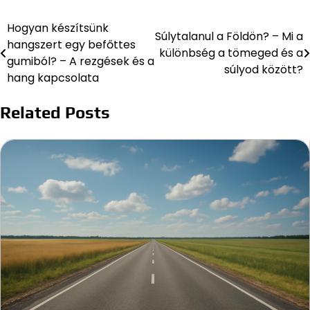
Hogyan készítsünk
Bejegyzés
Súlytalanul a Földön? – Mi a
hangszert egy befőttes
különbség a tömeged és a
navigáció
gumiból? – A rezgések és a
súlyod között?
hang kapcsolata
Related Posts