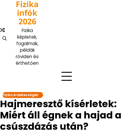
Fizika
Skip
to
infók
content
2026
Fizika
képletek,
fogalmak,
példák
röviden és
érthetően
Fizika érdekességek
Hajmeresztő kísérletek:
Miért áll égnek a hajad a
csúszdázás után?