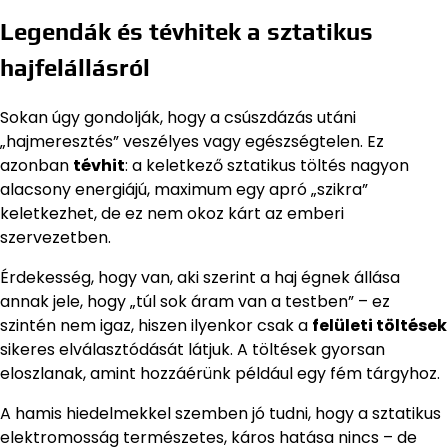
Legendák és tévhitek a sztatikus
hajfelállásról
Sokan úgy gondolják, hogy a csúszdázás utáni
„hajmeresztés” veszélyes vagy egészségtelen. Ez
azonban
tévhit
: a keletkező sztatikus töltés nagyon
alacsony energiájú, maximum egy apró „szikra”
keletkezhet, de ez nem okoz kárt az emberi
szervezetben.
Érdekesség, hogy van, aki szerint a haj égnek állása
annak jele, hogy „túl sok áram van a testben” – ez
szintén nem igaz, hiszen ilyenkor csak a
felületi töltések
sikeres elválasztódását látjuk. A töltések gyorsan
eloszlanak, amint hozzáérünk például egy fém tárgyhoz.
A hamis hiedelmekkel szemben jó tudni, hogy a sztatikus
elektromosság természetes, káros hatása nincs – de