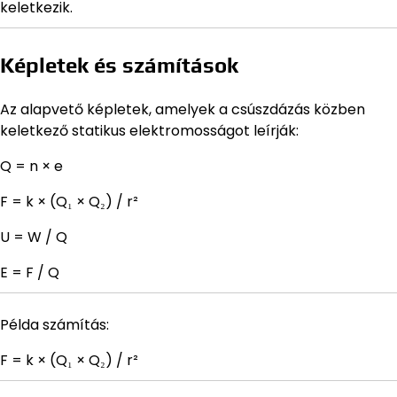
keletkezik.
Képletek és számítások
Az alapvető képletek, amelyek a csúszdázás közben
keletkező statikus elektromosságot leírják:
Q = n × e
F = k × (Q₁ × Q₂) / r²
U = W / Q
E = F / Q
Példa számítás:
F = k × (Q₁ × Q₂) / r²