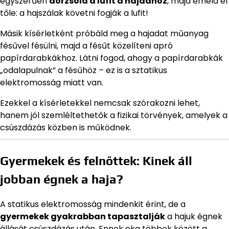
egyszerűen
dörzsöld a lufit a hajadhoz
, majd emeld el
tőle: a hajszálak követni fogják a lufit!
Másik kísérletként próbáld meg a hajadat műanyag
fésűvel fésülni, majd a fésűt közelíteni apró
papírdarabkákhoz. Látni fogod, ahogy a papírdarabkák
„odalapulnak” a fésűhöz – ez is a sztatikus
elektromosság miatt van.
Ezekkel a kísérletekkel nemcsak szórakozni lehet,
hanem jól szemléltethetők a fizikai törvények, amelyek a
csúszdázás közben is működnek.
Gyermekek és felnőttek: Kinek áll
jobban égnek a haja?
A statikus elektromosság mindenkit érint, de a
gyermekek gyakrabban tapasztalják
a hajuk égnek
állását csúszdázás után. Ennek oka többek között a