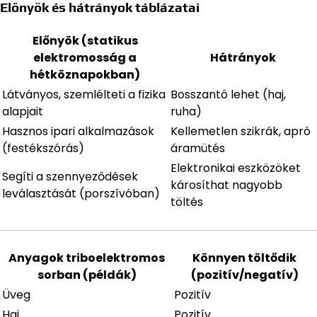
Előnyök és hátrányok táblázatai
Előnyök (statikus
elektromosság a
Hátrányok
hétköznapokban)
Látványos, szemlélteti a fizika
Bosszantó lehet (haj,
alapjait
ruha)
Hasznos ipari alkalmazások
Kellemetlen szikrák, apró
(festékszórás)
áramütés
Elektronikai eszközöket
Segíti a szennyeződések
károsíthat nagyobb
leválasztását (porszívóban)
töltés
Anyagok triboelektromos
Könnyen töltődik
sorban (példák)
(pozitív/negatív)
Üveg
Pozitív
Haj
Pozitív