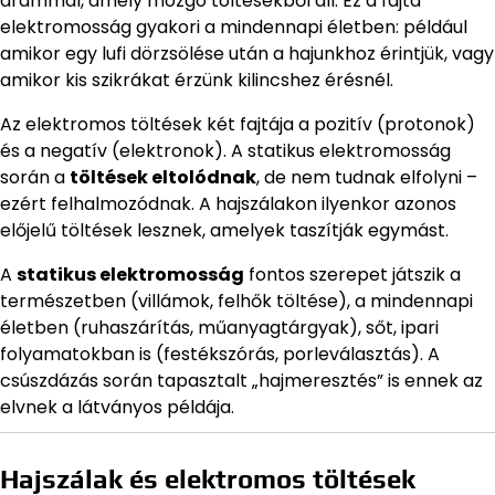
árammal, amely mozgó töltésekből áll. Ez a fajta
elektromosság gyakori a mindennapi életben: például
amikor egy lufi dörzsölése után a hajunkhoz érintjük, vagy
amikor kis szikrákat érzünk kilincshez érésnél.
Az elektromos töltések két fajtája a pozitív (protonok)
és a negatív (elektronok). A statikus elektromosság
során a
töltések eltolódnak
, de nem tudnak elfolyni –
ezért felhalmozódnak. A hajszálakon ilyenkor azonos
előjelű töltések lesznek, amelyek taszítják egymást.
A
statikus elektromosság
fontos szerepet játszik a
természetben (villámok, felhők töltése), a mindennapi
életben (ruhaszárítás, műanyagtárgyak), sőt, ipari
folyamatokban is (festékszórás, porleválasztás). A
csúszdázás során tapasztalt „hajmeresztés” is ennek az
elvnek a látványos példája.
Hajszálak és elektromos töltések