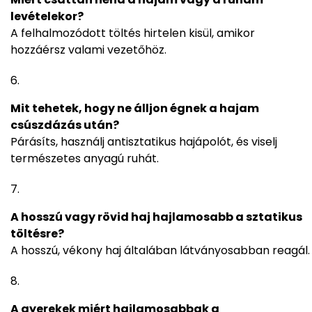
levételekor?
A felhalmozódott töltés hirtelen kisül, amikor
hozzáérsz valami vezetőhöz.
Mit tehetek, hogy ne álljon égnek a hajam
csúszdázás után?
Párásíts, használj antisztatikus hajápolót, és viselj
természetes anyagú ruhát.
A hosszú vagy rövid haj hajlamosabb a sztatikus
töltésre?
A hosszú, vékony haj általában látványosabban reagál.
A gyerekek miért hajlamosabbak a