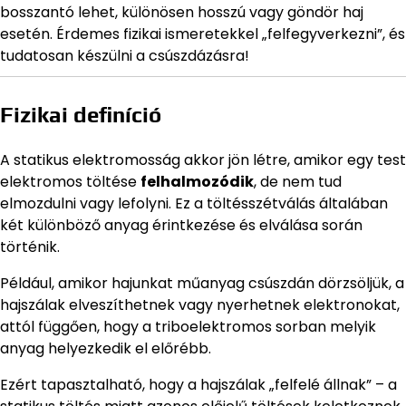
bosszantó lehet, különösen hosszú vagy göndör haj
esetén. Érdemes fizikai ismeretekkel „felfegyverkezni”, és
tudatosan készülni a csúszdázásra!
Fizikai definíció
A statikus elektromosság akkor jön létre, amikor egy test
elektromos töltése
felhalmozódik
, de nem tud
elmozdulni vagy lefolyni. Ez a töltésszétválás általában
két különböző anyag érintkezése és elválása során
történik.
Például, amikor hajunkat műanyag csúszdán dörzsöljük, a
hajszálak elveszíthetnek vagy nyerhetnek elektronokat,
attól függően, hogy a triboelektromos sorban melyik
anyag helyezkedik el előrébb.
Ezért tapasztalható, hogy a hajszálak „felfelé állnak” – a