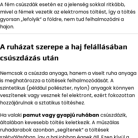
A fém csúszdák esetén ez a jelenség sokkal ritkább,
mivel a fémek vezetik az elektromos töltést, így a töltés
gyorsan „lefolyik” a földre, nem tud felhalmozódni a
hajon.
A ruházat szerepe a haj felállásában
csúszdázás után
Nemcsak a csúszda anyaga, hanem a viselt ruha anyaga
is meghatározza a töltések felhalmozódását. A
szintetikus (például poliészter, nylon) anyagok könnyen
veszítenek vagy vesznek fel elektront, ezért fokozottan
hozzájárulnak a sztatikus töltéshez.
Ha valaki
pamut vagy gyapjú ruhában
csúszdázik,
általában kevesebb töltés keletkezik. A műszálas
ruhadarabok azonban „segítenek” a töltések
szétválásában, így a haj jobban égnek áll. Ezen kívül a