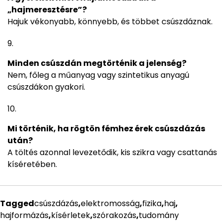
„hajmeresztésre”?
Hajuk vékonyabb, könnyebb, és többet csúszdáznak.
Minden csúszdán megtörténik a jelenség?
Nem, főleg a műanyag vagy szintetikus anyagú
csúszdákon gyakori.
Mi történik, ha rögtön fémhez érek csúszdázás
után?
A töltés azonnal levezetődik, kis szikra vagy csattanás
kíséretében.
Tagged
csúszdázás
,
elektromosság
,
fizika
,
haj
,
hajformázás
,
kísérletek
,
szórakozás
,
tudomány