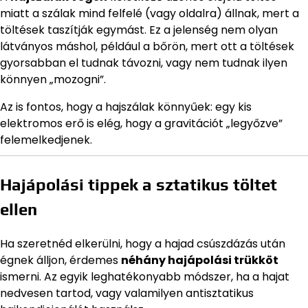
miatt a szálak mind felfelé (vagy oldalra) állnak, mert a
töltések taszítják egymást. Ez a jelenség nem olyan
látványos máshol, például a bőrön, mert ott a töltések
gyorsabban el tudnak távozni, vagy nem tudnak ilyen
könnyen „mozogni”.
Az is fontos, hogy a hajszálak könnyűek: egy kis
elektromos erő is elég, hogy a gravitációt „legyőzve”
felemelkedjenek.
Hajápolási tippek a sztatikus töltet
ellen
Ha szeretnéd elkerülni, hogy a hajad csúszdázás után
égnek álljon, érdemes
néhány hajápolási trükköt
ismerni. Az egyik leghatékonyabb módszer, ha a hajat
nedvesen tartod, vagy valamilyen antisztatikus