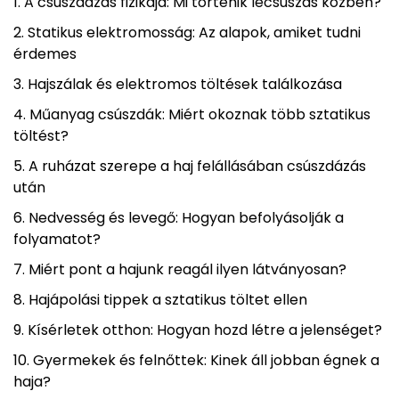
A csúszdázás fizikája: Mi történik lecsúszás közben?
Statikus elektromosság: Az alapok, amiket tudni
érdemes
Hajszálak és elektromos töltések találkozása
Műanyag csúszdák: Miért okoznak több sztatikus
töltést?
A ruházat szerepe a haj felállásában csúszdázás
után
Nedvesség és levegő: Hogyan befolyásolják a
folyamatot?
Miért pont a hajunk reagál ilyen látványosan?
Hajápolási tippek a sztatikus töltet ellen
Kísérletek otthon: Hogyan hozd létre a jelenséget?
Gyermekek és felnőttek: Kinek áll jobban égnek a
haja?