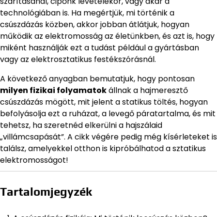
szárításánál, cipőnk levételekor, vagy akár a
technológiában is. Ha megértjük, mi történik a
csúszdázás közben, akkor jobban átlátjuk, hogyan
működik az elektromosság az életünkben, és azt is, hogy
miként használják ezt a tudást például a gyártásban
vagy az elektrosztatikus festékszórásnál.
A következő anyagban bemutatjuk, hogy pontosan
milyen fizikai folyamatok
állnak a hajmeresztő
csúszdázás mögött, mit jelent a statikus töltés, hogyan
befolyásolja ezt a ruházat, a levegő páratartalma, és mit
tehetsz, ha szeretnéd elkerülni a hajszálaid
„villámcsapását”. A cikk végére pedig még kísérleteket is
találsz, amelyekkel otthon is kipróbálhatod a sztatikus
elektromosságot!
Tartalomjegyzék