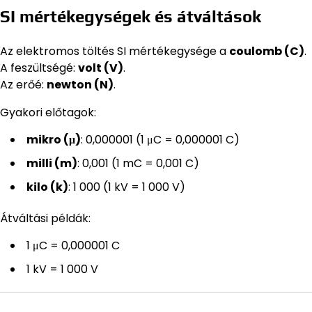
SI mértékegységek és átváltások
Az elektromos töltés SI mértékegysége a
coulomb (C)
.
A feszültségé:
volt (V)
.
Az erőé:
newton (N)
.
Gyakori előtagok:
mikro (μ)
: 0,000001 (1 μC = 0,000001 C)
milli (m)
: 0,001 (1 mC = 0,001 C)
kilo (k)
: 1 000 (1 kV = 1 000 V)
Átváltási példák:
1 μC = 0,000001 C
1 kV = 1 000 V