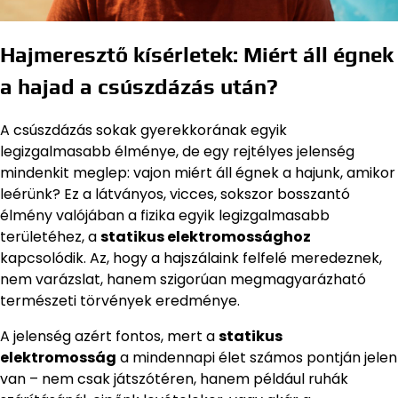
Hajmeresztő kísérletek: Miért áll égnek
a hajad a csúszdázás után?
A csúszdázás sokak gyerekkorának egyik
legizgalmasabb élménye, de egy rejtélyes jelenség
mindenkit meglep: vajon miért áll égnek a hajunk, amikor
leérünk? Ez a látványos, vicces, sokszor bosszantó
élmény valójában a fizika egyik legizgalmasabb
területéhez, a
statikus elektromossághoz
kapcsolódik. Az, hogy a hajszálaink felfelé meredeznek,
nem varázslat, hanem szigorúan megmagyarázható
természeti törvények eredménye.
A jelenség azért fontos, mert a
statikus
elektromosság
a mindennapi élet számos pontján jelen
van – nem csak játszótéren, hanem például ruhák