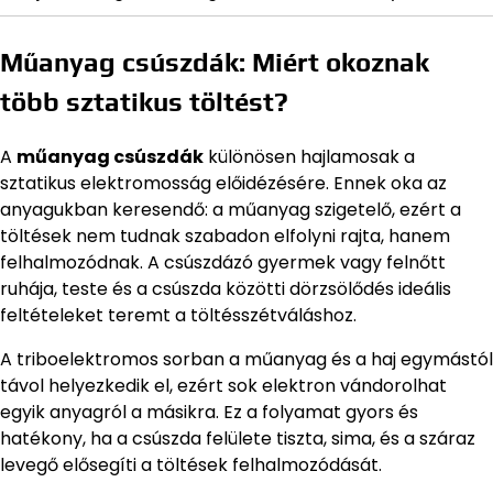
Műanyag csúszdák: Miért okoznak
több sztatikus töltést?
A
műanyag csúszdák
különösen hajlamosak a
sztatikus elektromosság előidézésére. Ennek oka az
anyagukban keresendő: a műanyag szigetelő, ezért a
töltések nem tudnak szabadon elfolyni rajta, hanem
felhalmozódnak. A csúszdázó gyermek vagy felnőtt
ruhája, teste és a csúszda közötti dörzsölődés ideális
feltételeket teremt a töltésszétváláshoz.
A triboelektromos sorban a műanyag és a haj egymástól
távol helyezkedik el, ezért sok elektron vándorolhat
egyik anyagról a másikra. Ez a folyamat gyors és
hatékony, ha a csúszda felülete tiszta, sima, és a száraz
levegő elősegíti a töltések felhalmozódását.