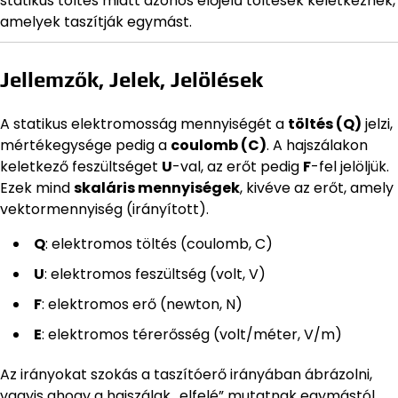
statikus töltés miatt azonos előjelű töltések keletkeznek,
amelyek taszítják egymást.
Jellemzők, Jelek, Jelölések
A statikus elektromosság mennyiségét a
töltés (Q)
jelzi,
mértékegysége pedig a
coulomb (C)
. A hajszálakon
keletkező feszültséget
U
-val, az erőt pedig
F
-fel jelöljük.
Ezek mind
skaláris mennyiségek
, kivéve az erőt, amely
vektormennyiség (irányított).
Q
: elektromos töltés (coulomb, C)
U
: elektromos feszültség (volt, V)
F
: elektromos erő (newton, N)
E
: elektromos térerősség (volt/méter, V/m)
Az irányokat szokás a taszítóerő irányában ábrázolni,
vagyis ahogy a hajszálak „elfelé” mutatnak egymástól.