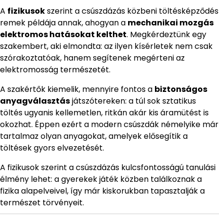
A
fizikusok
szerint a csúszdázás közbeni töltésképződés
remek példája annak, ahogyan a
mechanikai mozgás
elektromos hatásokat kelthet
. Megkérdeztünk egy
szakembert, aki elmondta: az ilyen kísérletek nem csak
szórakoztatóak, hanem segítenek megérteni az
elektromosság természetét.
A szakértők kiemelik, mennyire fontos a
biztonságos
anyagválasztás
játszótereken: a túl sok sztatikus
töltés ugyanis kellemetlen, ritkán akár kis áramütést is
okozhat. Éppen ezért a modern csúszdák némelyike már
tartalmaz olyan anyagokat, amelyek elősegítik a
töltések gyors elvezetését.
A fizikusok szerint a csúszdázás kulcsfontosságú tanulási
élmény lehet: a gyerekek játék közben találkoznak a
fizika alapelveivel, így már kiskorukban tapasztalják a
természet törvényeit.