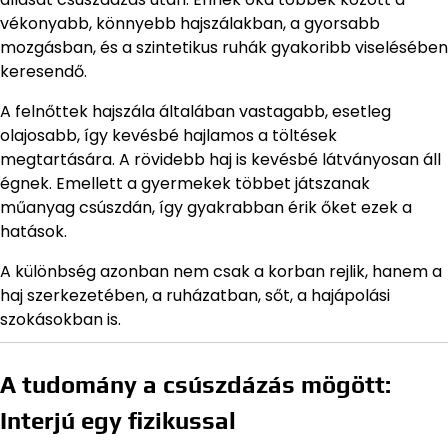
vékonyabb, könnyebb hajszálakban, a gyorsabb
mozgásban, és a szintetikus ruhák gyakoribb viselésében
keresendő.
A felnőttek hajszála általában vastagabb, esetleg
olajosabb, így kevésbé hajlamos a töltések
megtartására. A rövidebb haj is kevésbé látványosan áll
égnek. Emellett a gyermekek többet játszanak
műanyag csúszdán, így gyakrabban érik őket ezek a
hatások.
A különbség azonban nem csak a korban rejlik, hanem a
haj szerkezetében, a ruházatban, sőt, a hajápolási
szokásokban is.
A tudomány a csúszdázás mögött:
Interjú egy fizikussal