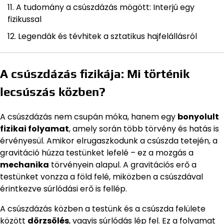
A tudomány a csúszdázás mögött: Interjú egy
fizikussal
Legendák és tévhitek a sztatikus hajfelállásról
A csúszdázás fizikája: Mi történik
lecsúszás közben?
A csúszdázás nem csupán móka, hanem egy
bonyolult
fizikai folyamat
, amely során több törvény és hatás is
érvényesül. Amikor elrugaszkodunk a csúszda tetején, a
gravitáció húzza testünket lefelé – ez a mozgás a
mechanika
törvényein alapul. A gravitációs erő a
testünket vonzza a föld felé, miközben a csúszdával
érintkezve súrlódási erő is fellép.
A csúszdázás közben a testünk és a csúszda felülete
között
dörzsölés
, vagyis súrlódás lép fel. Ez a folyamat