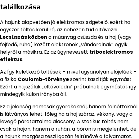
találkozása
A hajunk alapvetően jó elektromos szigetelő, ezért ha
egyszer töltés kerül rá, az nehezen tud eltávozni.
Lecsúszás közben
a műanyag csúszda és a haj (vagy
fejfedő, ruha) között elektronok „vándorolnak” egyik
helyről a másikra. Ez az úgynevezett
triboelektromos
effektus
.
Az így keletkező töltések – mivel ugyanolyan előjelűek –
a fizika
Coulomb-törvénye
szerint taszítják egymást.
Ezért a hajszálak „eltávolodni” próbálnak egymástól, így
mindegyik külön irányba áll.
Ez a jelenség nemcsak gyerekeknél, hanem felnőtteknél
is látványos lehet, főleg ha a haj száraz, vékony, vagy a
levegő páratartalma alacsony. A statikus töltés nem
csak a hajon, hanem a ruhán, a bőrön is megjelenhet, de
a hajunk mozgása teszi igazán feltűnővé a folyamatot.