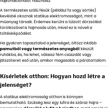
hajkondicionálót használsz.
A természetes szálú fésűk (például fa vagy sörtés)
kevésbé okoznak statikus elektromosságot, mint a
műanyag társaik. Érdemes kerülni a túlzott dörzsölést
törölközővel is hajmosás után, mivel ez is növeli a
töltésképződést.
Ha gyakran tapasztalod a jelenséget, öltözz inkább
pamutból vagy természetes anyagból
készült
ruhákba, és, ha lehet, válassz fém csúszdát vagy
játszóteret eső után, amikor magasabb a páratartalom.
Kísérletek otthon: Hogyan hozd létre a
jelenséget?
A statikus elektromosság otthon is könnyen
bemutatható. Szükség lesz egy lufira és száraz hajra –