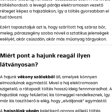
töltéshordozó: a levegő párája elektromosan vezető
réteget képez a hajszálakon, így a töltés gyorsabban el
tud távozni.
Ezért tapasztaljuk azt is, hogy szárított haj, száraz bőr,
meleg, páraszegény szoba növeli a sztatikus jelenségek
esélyét, akár csúszdán, akár más műanyag tárgyakon.
Miért pont a hajunk reagál ilyen
látványosan?
A hajunk
vékony szálakból
áll, amelyek könnyen
elmozdulnak egymástól. Mivel a haj elektromosan
szigetelő, a rátapadt töltés hosszú ideig fennmaradhat. A
hajszálak nagy felülettel, kis tömeggel rendelkeznek, így
már kis taszítóerő is elég, hogy „elváljanak” egymástól.
A
hajszálak végén
keletkező azonos előjelű töltés