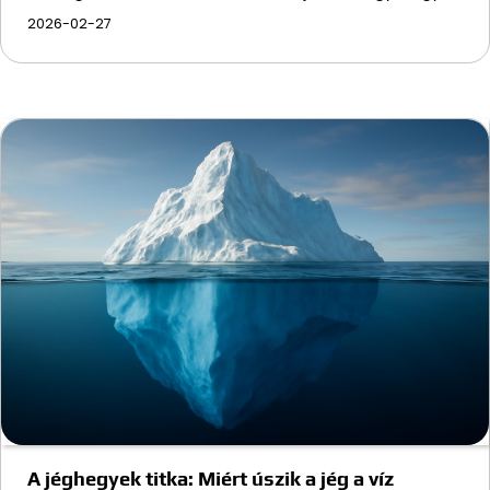
2026-02-27
A jéghegyek titka: Miért úszik a jég a víz