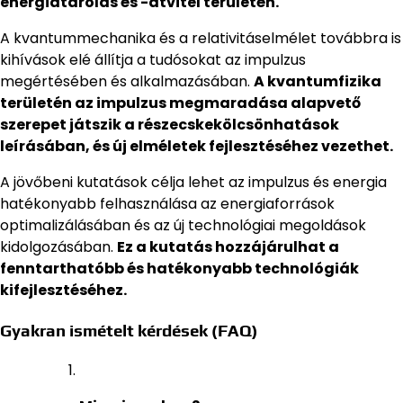
energiatárolás és -átvitel területén.
A kvantummechanika és a relativitáselmélet továbbra is
kihívások elé állítja a tudósokat az impulzus
megértésében és alkalmazásában.
A kvantumfizika
területén az impulzus megmaradása alapvető
szerepet játszik a részecskekölcsönhatások
leírásában, és új elméletek fejlesztéséhez vezethet.
A jövőbeni kutatások célja lehet az impulzus és energia
hatékonyabb felhasználása az energiaforrások
optimalizálásában és az új technológiai megoldások
kidolgozásában.
Ez a kutatás hozzájárulhat a
fenntarthatóbb és hatékonyabb technológiák
kifejlesztéséhez.
Gyakran ismételt kérdések (FAQ)