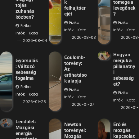
k
tömege a
tojás
felhajtóer
levegőnek
zuhanás
ejét
?
közben?
Fizika
Fizika
Fizika
infók - Kata
infók - Kata
infók - Kata
2026-08-03
2026-08
2026-08-04
Hogyan
Coulomb-
Gyorsulás
mérjük a
törvény:
: Változó
pillanatny
Az
sebesség
i
erőhatáso
fogalma
sebesség
k alapja
et?
Fizika
Fizika
Fizika
infók - Kata
infók - Kata
infók - Kata
2026-01-28
2026-01-27
2026-01-
Lendület:
Newton
Erő és
Mozgási
törvényei:
mozgás
energia
Mozgás
kapcsolat