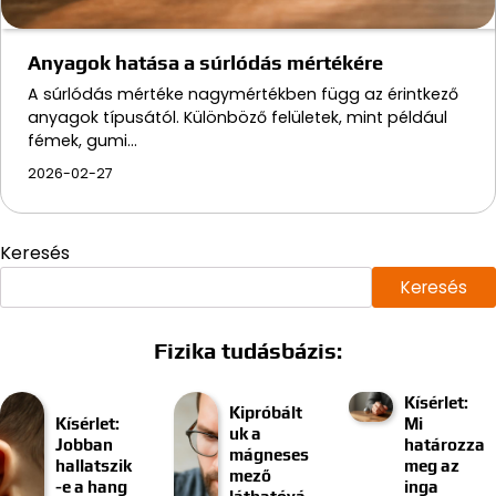
Anyagok hatása a súrlódás mértékére
A súrlódás mértéke nagymértékben függ az érintkező
anyagok típusától. Különböző felületek, mint például
fémek, gumi…
2026-02-27
Keresés
Keresés
Fizika tudásbázis:
Kísérlet:
Kipróbált
Kísérlet:
Mi
uk a
Jobban
határozza
mágneses
hallatszik
meg az
mező
-e a hang
inga