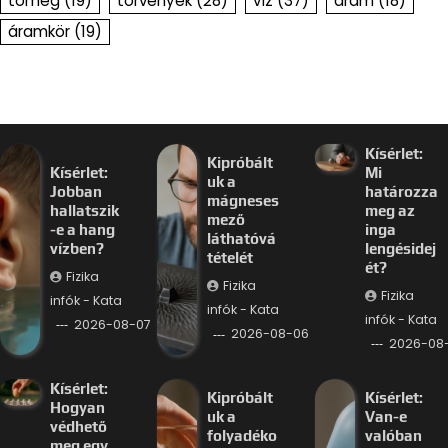
tömeg
(19)
törvények
(28)
víz
(37)
áram
(18)
áramkör
(19)
Kísérlet:
Kipróbált
Kísérlet:
Mi
uk a
Jobban
határozza
mágneses
hallatszik
meg az
mező
-e a hang
inga
láthatóvá
vízben?
lengésidej
tételét
ét?
Fizika
Fizika
Fizika
infók - Kata
infók - Kata
infók - Kata
2026-08-07
2026-08-06
2026-08
Kísérlet:
Kipróbált
Kísérlet:
Hogyan
uk a
Van-e
védhető
folyadéko
valóban
meg egy