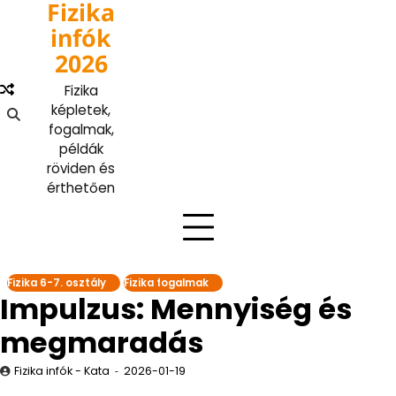
Fizika
Skip
to
infók
content
2026
Fizika
képletek,
fogalmak,
példák
röviden és
érthetően
Fizika 6-7. osztály
Fizika fogalmak
Impulzus: Mennyiség és
megmaradás
Fizika infók - Kata
2026-01-19