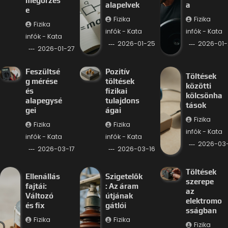
megőrzés
alapelvek
a
e
Fizika
Fizika
Fizika
infók - Kata
infók - Kata
infók - Kata
2026-01-25
2026-01-
2026-01-27
Feszültsé
Pozitív
Töltések
g mérése
töltések
közötti
és
fizikai
kölcsönha
alapegysé
tulajdons
tások
gei
ágai
Fizika
Fizika
Fizika
infók - Kata
infók - Kata
infók - Kata
2026-03-
2026-03-17
2026-03-16
Töltések
Ellenállás
Szigetelők
szerepe
fajtái:
: Az áram
az
Változó
útjának
elektromo
és fix
gátlói
sságban
Fizika
Fizika
Fizika