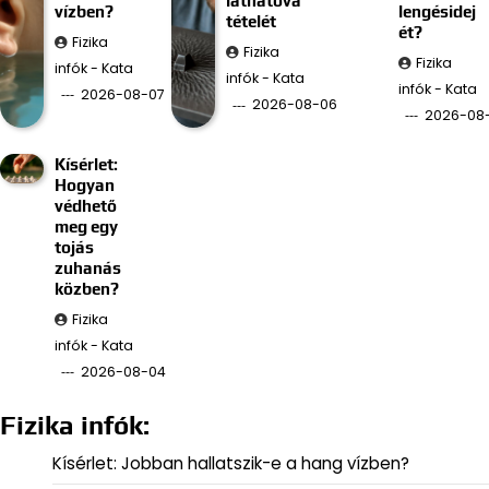
láthatóvá
vízben?
lengésidej
tételét
ét?
Fizika
Fizika
Fizika
infók - Kata
infók - Kata
infók - Kata
2026-08-07
2026-08-06
2026-08
Kísérlet:
Hogyan
védhető
meg egy
tojás
zuhanás
közben?
Fizika
infók - Kata
2026-08-04
Fizika infók:
Kísérlet: Jobban hallatszik-e a hang vízben?