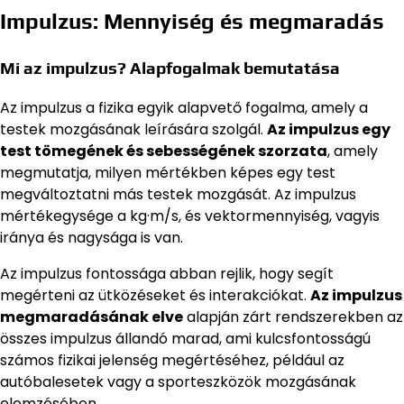
Impulzus: Mennyiség és megmaradás
Mi az impulzus? Alapfogalmak bemutatása
Az impulzus a fizika egyik alapvető fogalma, amely a
testek mozgásának leírására szolgál.
Az impulzus egy
test tömegének és sebességének szorzata
, amely
megmutatja, milyen mértékben képes egy test
megváltoztatni más testek mozgását. Az impulzus
mértékegysége a kg·m/s, és vektormennyiség, vagyis
iránya és nagysága is van.
Az impulzus fontossága abban rejlik, hogy segít
megérteni az ütközéseket és interakciókat.
Az impulzus
megmaradásának elve
alapján zárt rendszerekben az
összes impulzus állandó marad, ami kulcsfontosságú
számos fizikai jelenség megértéséhez, például az
autóbalesetek vagy a sporteszközök mozgásának
elemzésében.