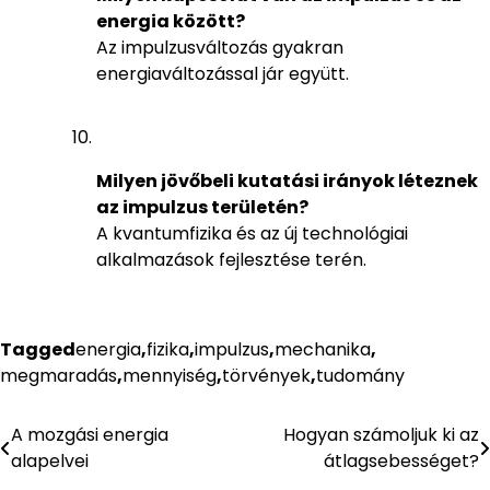
energia között?
Az impulzusváltozás gyakran
energiaváltozással jár együtt.
Milyen jövőbeli kutatási irányok léteznek
az impulzus területén?
A kvantumfizika és az új technológiai
alkalmazások fejlesztése terén.
Tagged
energia
,
fizika
,
impulzus
,
mechanika
,
megmaradás
,
mennyiség
,
törvények
,
tudomány
A mozgási energia
Hogyan számoljuk ki az
Bejegyzés
alapelvei
átlagsebességet?
navigáció