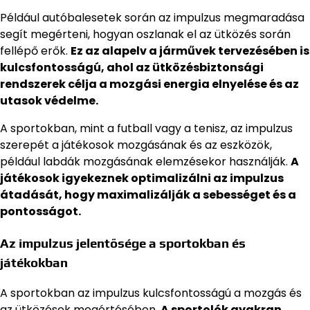
Például autóbalesetek során az impulzus megmaradása
segít megérteni, hogyan oszlanak el az ütközés során
fellépő erők.
Ez az alapelv a járművek tervezésében is
kulcsfontosságú, ahol az ütközésbiztonsági
rendszerek célja a mozgási energia elnyelése és az
utasok védelme.
A sportokban, mint a futball vagy a tenisz, az impulzus
szerepét a játékosok mozgásának és az eszközök,
például labdák mozgásának elemzésekor használják.
A
játékosok igyekeznek optimalizálni az impulzus
átadását, hogy maximalizálják a sebességet és a
pontosságot.
Az impulzus jelentősége a sportokban és
játékokban
A sportokban az impulzus kulcsfontosságú a mozgás és
az ütközések megértésében.
A sportolók gyakran