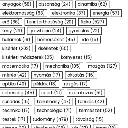
anyagok
(58)
biztonság
(24)
dinamika
(62)
elektromosság
(63)
elektronika
(37)
energia
(57)
erő
(36)
fenntarthatóság
(20)
fizika
(527)
fény
(23)
gravitáció
(24)
gyorsulás
(22)
hullámok
(19)
hőmérséklet
(45)
idő
(15)
kísérlet
(202)
kísérletek
(65)
kísérleti módszerek
(25)
környezet
(15)
matematika
(17)
mechanika
(105)
mozgás
(127)
mérés
(42)
nyomás
(17)
oktatás
(116)
optika
(40)
példák
(18)
rezgés
(17)
sebesség
(45)
sport
(21)
szórakozás
(51)
súrlódás
(15)
tanulmány
(47)
tanulás
(42)
technika
(17)
technológia
(71)
természet
(52)
testek
(17)
tudomány
(479)
távolság
(15)