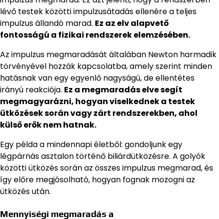
lévő testek közötti impulzusátadás ellenére a teljes
impulzus állandó marad.
Ez az elv alapvető
fontosságú a fizikai rendszerek elemzésében.
Az impulzus megmaradását általában Newton harmadik
törvényével hozzák kapcsolatba, amely szerint minden
hatásnak van egy egyenlő nagyságú, de ellentétes
irányú reakciója.
Ez a megmaradás elve segít
megmagyarázni, hogyan viselkednek a testek
ütközések során vagy zárt rendszerekben, ahol
külső erők nem hatnak.
Egy példa a mindennapi életből: gondoljunk egy
légpárnás asztalon történő biliárdütközésre. A golyók
közötti ütközés során az összes impulzus megmarad, és
így előre megjósolható, hogyan fognak mozogni az
ütközés után.
Mennyiségi megmaradás a