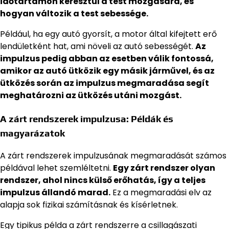
időtartamon keresztül a test mozgására, és
hogyan változik a test sebessége.
Például, ha egy autó gyorsít, a motor által kifejtett erő
lendületként hat, ami növeli az autó sebességét.
Az
impulzus pedig abban az esetben válik fontossá,
amikor az autó ütközik egy másik járművel, és az
ütközés során az impulzus megmaradása segít
meghatározni az ütközés utáni mozgást.
A zárt rendszerek impulzusa: Példák és
magyarázatok
A zárt rendszerek impulzusának megmaradását számos
példával lehet szemléltetni.
Egy zárt rendszer olyan
rendszer, ahol nincs külső erőhatás, így a teljes
impulzus állandó marad.
Ez a megmaradási elv az
alapja sok fizikai számításnak és kísérletnek.
Egy tipikus példa a zárt rendszerre a csillagászati