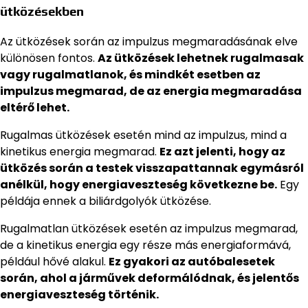
ütközésekben
Az ütközések során az impulzus megmaradásának elve
különösen fontos.
Az ütközések lehetnek rugalmasak
vagy rugalmatlanok, és mindkét esetben az
impulzus megmarad, de az energia megmaradása
eltérő lehet.
Rugalmas ütközések esetén mind az impulzus, mind a
kinetikus energia megmarad.
Ez azt jelenti, hogy az
ütközés során a testek visszapattannak egymásról
anélkül, hogy energiaveszteség következne be.
Egy
példája ennek a biliárdgolyók ütközése.
Rugalmatlan ütközések esetén az impulzus megmarad,
de a kinetikus energia egy része más energiaformává,
például hővé alakul.
Ez gyakori az autóbalesetek
során, ahol a járművek deformálódnak, és jelentős
energiaveszteség történik.