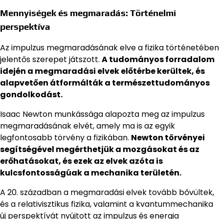
Mennyiségek és megmaradás: Történelmi
perspektíva
Az impulzus megmaradásának elve a fizika történetében
jelentős szerepet játszott.
A tudományos forradalom
idején a megmaradási elvek előtérbe kerültek, és
alapvetően átformálták a természettudományos
gondolkodást.
Isaac Newton munkássága alapozta meg az impulzus
megmaradásának elvét, amely ma is az egyik
legfontosabb törvény a fizikában.
Newton törvényei
segítségével megérthetjük a mozgásokat és az
erőhatásokat, és ezek az elvek azóta is
kulcsfontosságúak a mechanika területén.
A 20. században a megmaradási elvek tovább bővültek,
és a relativisztikus fizika, valamint a kvantummechanika
új perspektívát nyújtott az impulzus és energia