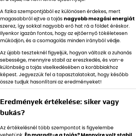
A fizika szempontjából ez különösen érdekes, mert
magasabbról ejtve a tojás
nagyobb mozgási energiát
szerez, így sokkal nagyobb erő hat rá a földet éréskor.
Ilyenkor igazán fontos, hogy az ejtőernyő tökéletesen
működjön, és a csomagolás minden irányból védje.
Az újabb teszteknél figyeljük, hogyan változik a zuhanás
sebessége, mennyire stabil az ereszkedés, és van-e
különbség a tojás viselkedésében a korábbiakhoz
képest. Jegyezzük fel a tapasztalatokat, hogy később
össze tudjuk hasonlítani az eredményeket!
Eredmények értékelése: siker vagy
bukás?
Az értékelésnél több szempontot is figyelembe
vehetünk.
Ép maradt-e a tojás? Mennyire volt stabil