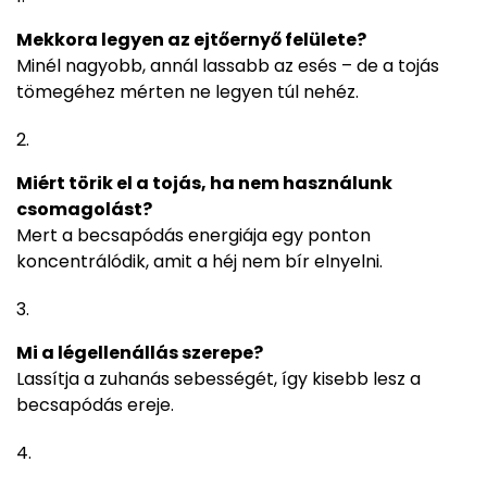
Mekkora legyen az ejtőernyő felülete?
Minél nagyobb, annál lassabb az esés – de a tojás
tömegéhez mérten ne legyen túl nehéz.
Miért törik el a tojás, ha nem használunk
csomagolást?
Mert a becsapódás energiája egy ponton
koncentrálódik, amit a héj nem bír elnyelni.
Mi a légellenállás szerepe?
Lassítja a zuhanás sebességét, így kisebb lesz a
becsapódás ereje.