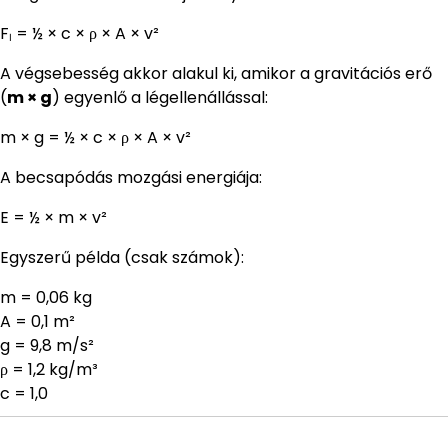
Fₗ = ½ × c × ρ × A × v²
A végsebesség akkor alakul ki, amikor a gravitációs erő
(
m × g
) egyenlő a légellenállással:
m × g = ½ × c × ρ × A × v²
A becsapódás mozgási energiája:
E = ½ × m × v²
Egyszerű példa (csak számok):
m = 0,06 kg
A = 0,1 m²
g = 9,8 m/s²
ρ = 1,2 kg/m³
c = 1,0