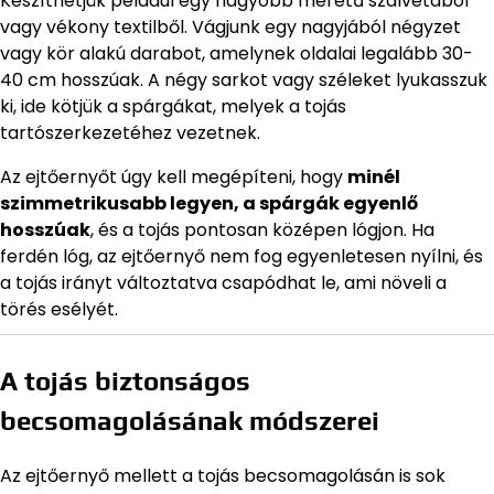
Készíthetjük például egy nagyobb méretű szalvétából
vagy vékony textilből. Vágjunk egy nagyjából négyzet
vagy kör alakú darabot, amelynek oldalai legalább 30-
40 cm hosszúak. A négy sarkot vagy széleket lyukasszuk
ki, ide kötjük a spárgákat, melyek a tojás
tartószerkezetéhez vezetnek.
Az ejtőernyőt úgy kell megépíteni, hogy
minél
szimmetrikusabb legyen, a spárgák egyenlő
hosszúak
, és a tojás pontosan középen lógjon. Ha
ferdén lóg, az ejtőernyő nem fog egyenletesen nyílni, és
a tojás irányt változtatva csapódhat le, ami növeli a
törés esélyét.
A tojás biztonságos
becsomagolásának módszerei
Az ejtőernyő mellett a tojás becsomagolásán is sok