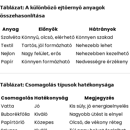
Táblázat: A különböző ejtőernyő anyagok
összehasonlítása
Anyag
Előnyök
Hátrányok
Szalvéta
Könnyű, olcsó, elérhető
Könnyen szakad
Textil
Tartós, jól formázható
Nehezebb lehet
Nejlon
Nagy felület, erős
Nehezebben kezelhető
Papír
Könnyen formázható
Nedvességre érzékeny
Táblázat: Csomagolás típusok hatékonysága
Csomagolás
Hatékonyság
Megjegyzés
Vatta
Jó
Kis súly, jó energiaelnyelés
Buborékfólia
Kiváló
Nagyobb ütést is elnyel
Papírtörlő
Közepes
Olcsó, de vékony réteg