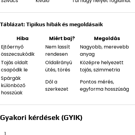
Szivacs
Kiváló
Túl nagy helyet foglalhat
Táblázat: Tipikus hibák és megoldásaik
Hiba
Miért baj?
Megoldás
Ejtőernyő
Nem lassít
Nagyobb, merevebb
összecsukódik
rendesen
anyag
Tojás oldalt
Oldalirányú
Középre helyezett
csapódik le
ütés, törés
tojás, szimmetria
Spárgák
Dől a
Pontos mérés,
különböző
szerkezet
egyforma hosszúság
hosszúak
Gyakori kérdések (GYIK)