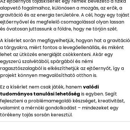
Az ejtőernyős tojáskísérlet egy remek bevezető a fizika
alapvető fogalmaihoz, különösen a mozgás, az erők, a
gravitáció és az energia területére. A cél, hogy egy tojást
ejtőernyővel és megfelelő csomagolással olyan lassan
és óvatosan juttassunk a földre, hogy ne törjön szét.
A kísérlet során megfigyelhetjük, hogyan hat a gravitáció
a tárgyakra, miért fontos a levegőellenállás, és miként
lehet az ütközés energiáját csökkenteni. Akár egy
egyszerű szalvétából, spárgából és némi
ragasztószalagból is elkészíthetjük az ejtőernyőt, így a
projekt könnyen megvalósítható otthon is.
Ez a kísérlet nem csak játék, hanem
valódi
tudományos tanulási lehetőség
is egyben. Segít
fejleszteni a problémamegoldó készséget, kreativitást,
valamint a mérnöki gondolkodást – mindezeket egy
törékeny tojás sorsán keresztül.