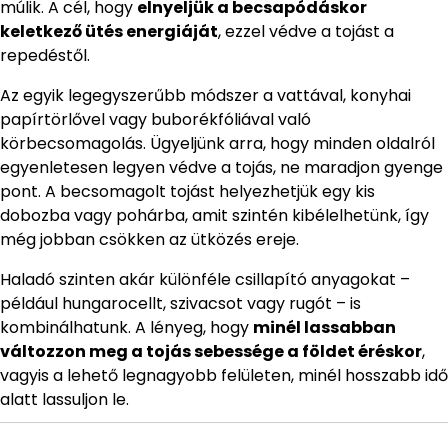
múlik. A cél, hogy
elnyeljük a becsapódáskor
keletkező ütés energiáját
, ezzel védve a tojást a
repedéstől.
Az egyik legegyszerűbb módszer a vattával, konyhai
papírtörlővel vagy buborékfóliával való
körbecsomagolás. Ügyeljünk arra, hogy minden oldalról
egyenletesen legyen védve a tojás, ne maradjon gyenge
pont. A becsomagolt tojást helyezhetjük egy kis
dobozba vagy pohárba, amit szintén kibélelhetünk, így
még jobban csökken az ütközés ereje.
Haladó szinten akár különféle csillapító anyagokat –
például hungarocellt, szivacsot vagy rugót – is
kombinálhatunk. A lényeg, hogy
minél lassabban
változzon meg a tojás sebessége a földet éréskor
,
vagyis a lehető legnagyobb felületen, minél hosszabb idő
alatt lassuljon le.