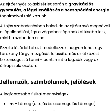
Az ejtőernyős tojáskísérlet során a
gravitációs
gyorsulás, a légellenállás és a becsapódási energia
fogalmaival találkozunk.
A tojás szabadesésben halad, de az ejtőernyő megnöveli
a légellenállást, így a végsebessége sokkal kisebb lesz,
mintha szabadon esne.
Ezzel a kísérlettel azt modellezzük, hogyan lehet egy
törékeny tárgy mozgását lelassítani és az ütközést
biztonságossá tenni – pont, mint a légzsák vagy az
űrkapszula esetén.
Jellemzők, szimbólumok, jelölések
A legfontosabb fizikai mennyiségek:
m
– tömeg (a tojás és csomagolás tömege)