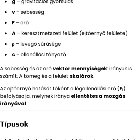
g
– gravitációs gyorsulás
v
– sebesség
F
– erő
A
– keresztmetszeti felület (ejtőernyő felülete)
ρ
– levegő sűrűsége
c
– ellenállási tényező
A sebesség és az erő
vektor mennyiségek
: irányuk is
számít. A tömeg és a felület
skalárok
.
Az ejtőernyő hatását főként a légellenállási erő (
Fₗ
)
befolyásolja, melynek iránya
ellentétes a mozgás
irányával
.
Típusok