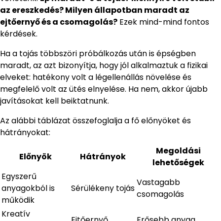
az ereszkedés? Milyen állapotban maradt az
ejtőernyő és a csomagolás?
Ezek mind-mind fontos
kérdések.
Ha a tojás többszöri próbálkozás után is épségben
maradt, az azt bizonyítja, hogy jól alkalmaztuk a fizikai
elveket: hatékony volt a légellenállás növelése és
megfelelő volt az ütés elnyelése. Ha nem, akkor újabb
javításokat kell beiktatnunk.
Az alábbi táblázat összefoglalja a fő előnyöket és
hátrányokat:
Megoldási
Előnyök
Hátrányok
lehetőségek
Egyszerű
Vastagabb
anyagokból is
Sérülékeny tojás
csomagolás
működik
Kreatív
Ejtőernyő
Erősebb anyag