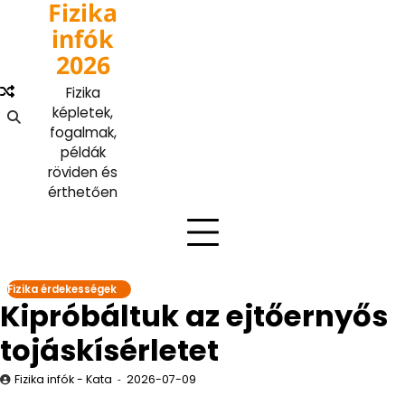
Fizika
Skip
to
infók
content
2026
Fizika
képletek,
fogalmak,
példák
röviden és
érthetően
Fizika érdekességek
Kipróbáltuk az ejtőernyős
tojáskísérletet
Fizika infók - Kata
2026-07-09