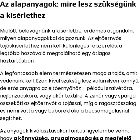
Az alapanyagok: mire lesz szükségünk
a kísérlethez
Mielőtt belevágnánk a kísérletbe, érdemes átgondolni,
milyen alapanyagokkal dolgozzunk. Az ejtőernyős
tojáskísérlethez nem kell különleges felszerelés, a
legtöbb hozzávaló megtalálható egy átlagos
háztartásban.
A legfontosabb elem természetesen maga a tojás, amit
védenünk kell. Ezen kívül szükség lesz valamilyen könnyű,
de erős anyagra az ejtőernyőhöz – például szalvétára,
nejlonzacskóra, vagy akár textilre. A zsinór vagy spárga
összeköti az ejtőernyőt a tojással, míg a ragasztószalag
és némi vatta vagy buborékfólia a becsomagolásnál
segíthet.
Az anyagok kiválasztásakor fontos figyelembe venni,
hogy
a könnyűség, a rugalmasság és a megfelelő