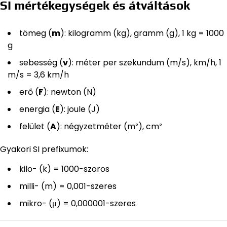
SI mértékegységek és átváltások
tömeg (
m
): kilogramm (kg), gramm (g), 1 kg = 1000
g
sebesség (
v
): méter per szekundum (m/s), km/h, 1
m/s = 3,6 km/h
erő (
F
): newton (N)
energia (
E
): joule (J)
felület (
A
): négyzetméter (m²), cm²
Gyakori SI prefixumok:
kilo- (k) = 1000-szoros
milli- (m) = 0,001-szeres
mikro- (μ) = 0,000001-szeres