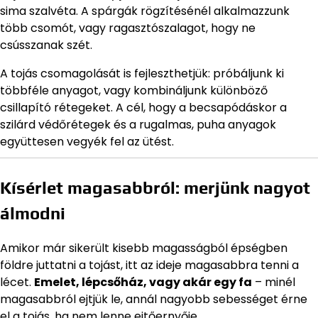
sima szalvéta. A spárgák rögzítésénél alkalmazzunk
több csomót, vagy ragasztószalagot, hogy ne
csússzanak szét.
A tojás csomagolását is fejleszthetjük: próbáljunk ki
többféle anyagot, vagy kombináljunk különböző
csillapító rétegeket. A cél, hogy a becsapódáskor a
szilárd védőrétegek és a rugalmas, puha anyagok
együttesen vegyék fel az ütést.
Kísérlet magasabbról: merjünk nagyot
álmodni
Amikor már sikerült kisebb magasságból épségben
földre juttatni a tojást, itt az ideje magasabbra tenni a
lécet.
Emelet, lépcsőház, vagy akár egy fa
– minél
magasabbról ejtjük le, annál nagyobb sebességet érne
el a tojás, ha nem lenne ejtőernyője.