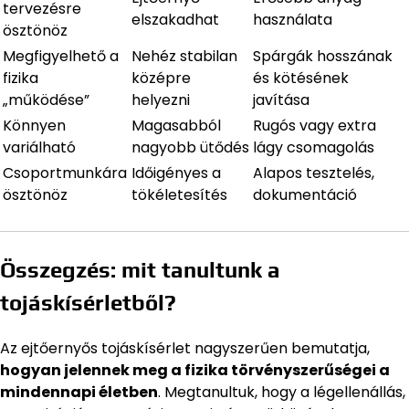
tervezésre
elszakadhat
használata
ösztönöz
Megfigyelhető a
Nehéz stabilan
Spárgák hosszának
fizika
középre
és kötésének
„működése”
helyezni
javítása
Könnyen
Magasabból
Rugós vagy extra
variálható
nagyobb ütődés
lágy csomagolás
Csoportmunkára
Időigényes a
Alapos tesztelés,
ösztönöz
tökéletesítés
dokumentáció
Összegzés: mit tanultunk a
tojáskísérletből?
Az ejtőernyős tojáskísérlet nagyszerűen bemutatja,
hogyan jelennek meg a fizika törvényszerűségei a
mindennapi életben
. Megtanultuk, hogy a légellenállás,