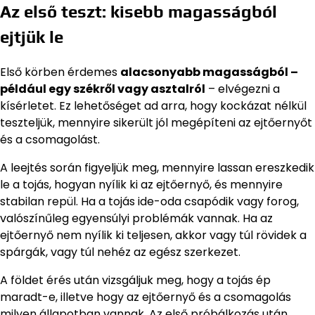
Az első teszt: kisebb magasságból
ejtjük le
Első körben érdemes
alacsonyabb magasságból –
például egy székről vagy asztalról
– elvégezni a
kísérletet. Ez lehetőséget ad arra, hogy kockázat nélkül
teszteljük, mennyire sikerült jól megépíteni az ejtőernyőt
és a csomagolást.
A leejtés során figyeljük meg, mennyire lassan ereszkedik
le a tojás, hogyan nyílik ki az ejtőernyő, és mennyire
stabilan repül. Ha a tojás ide-oda csapódik vagy forog,
valószínűleg egyensúlyi problémák vannak. Ha az
ejtőernyő nem nyílik ki teljesen, akkor vagy túl rövidek a
spárgák, vagy túl nehéz az egész szerkezet.
A földet érés után vizsgáljuk meg, hogy a tojás ép
maradt-e, illetve hogy az ejtőernyő és a csomagolás
milyen állapotban vannak. Az első próbálkozás után