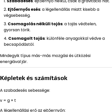
Szabadesés
: ejtőernyő nélkül, csak a gravitáció hat.
Ejtőernyős esés
: a légellenállás miatt kisebb a
végsebesség.
Csomagolás nélküli tojás
: a tojás védtelen,
gyorsan törik.
Csomagolt tojás
: különféle anyagokkal védve a
becsapódástól.
Mindegyik típus más-más mozgási és ütközési
energiával jár.
Képletek és számítások
A szabadesés sebessége:
v = g × t
A légellenállási erő az ejtőernyőn: