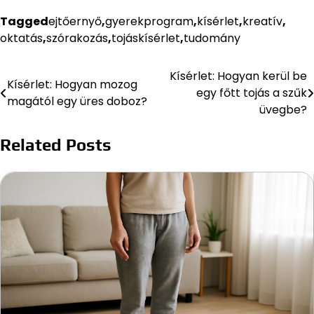
Tagged
ejtőernyő
,
gyerekprogram
,
kísérlet
,
kreatív
,
oktatás
,
szórakozás
,
tojáskísérlet
,
tudomány
Kísérlet: Hogyan kerül be
Bejegyzés
Kísérlet: Hogyan mozog
egy főtt tojás a szűk
magától egy üres doboz?
navigáció
üvegbe?
Related Posts