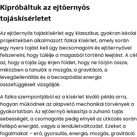
Kipróbáltuk az ejtőernyős
tojáskísérletet
Az ejtőernyős tojáskísérlet egy klasszikus, gyakran iskolai
projektekben alkalmazott fizikai kísérlet, amely során
egy nyers tojást kell úgy becsomagolni és ejtőernyővel
felszerelni, hogy túlélje a magasból történő leejtést. A cél
az, hogy a tojás úgy érjen földet, hogy ne törjön össze,
miközben a tanulók a mozgás, a gravitáció, a
levegőellenállás és a becsapódási energia
összefüggéseit vizsgálják.
A fizika szempontjából ez a kísérlet kiváló példa arra,
hogyan működnek az alapvető mechanikai törvények a
gyakorlatban. Az ejtőernyő lelassítja a zuhanó tojás
sebességét, a csomagolás pedig elnyeli az ütközés során
fellépő energiát, vagyis a lendületváltozást. Ezeket a
fogalmakat – erő, gyorsulás, energia, mozgás, gravitáció