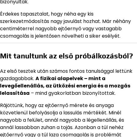
bizonyultak.
Érdekes tapasztalat, hogy néha egy kis
szerkezetmódosítás nagy javulást hozhat. Már néhány
centiméterrel nagyobb ejtőernyő vagy vastagabb
csomagolás is jelentősen növelheti a siker esélyét.
Mit tanultunk az első próbálkozásból?
Az első tesztek után számos fontos tanulsággal lettünk
gazdagabbak.
A fizikai alapelvek – mint a
levegőellenállás, az ütközési energia és a mozgás
lelassítása
– mind gyakorlatban bizonyítottak.
Rájöttünk, hogy az ejtőernyő mérete és anyaga
közvetlenül befolyásolja a lassulás mértékét. Minél
nagyobb a felület, annál nagyobb a légellenállás, és
annál lassabban zuhan a tojás. Azonban a túl nehéz
ejtőernyő vagy a túl laza csomagolás is problémát