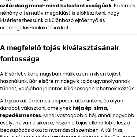
szilárdság mind-mind kulcsfontosságúak
. Érdemes
néhány alternatív megoldást is előkészíteni, hogy
kísérletezhessünk a különböző ejtőernyő és
csomagolás-kialakításokkal.
A megfelelő tojás kiválasztásának
fontossága
A kísérlet sikere nagyban múlik azon, milyen tojást
használunk. Bár elsőre mindegyik tojás ugyanolyannak
tűnhet, valójában jelentős különbségek lehetnek köztük.
A tojásokat érdemes alaposan áttekinteni, és olyan
darabot választani, amelynek
héja ép, sima,
repedésmentes
. Minél vastagabb a héj, annál nagyobb
esélyünk van a sikerre, hiszen a tojás ellenállóbb lesz a
becsapódás okozta nyomással szemben. A túl friss,