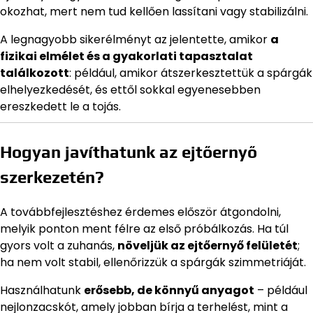
okozhat, mert nem tud kellően lassítani vagy stabilizálni.
A legnagyobb sikerélményt az jelentette, amikor
a
fizikai elmélet és a gyakorlati tapasztalat
találkozott
: például, amikor átszerkesztettük a spárgák
elhelyezkedését, és ettől sokkal egyenesebben
ereszkedett le a tojás.
Hogyan javíthatunk az ejtőernyő
szerkezetén?
A továbbfejlesztéshez érdemes először átgondolni,
melyik ponton ment félre az első próbálkozás. Ha túl
gyors volt a zuhanás,
növeljük az ejtőernyő felületét
;
ha nem volt stabil, ellenőrizzük a spárgák szimmetriáját.
Használhatunk
erősebb, de könnyű anyagot
– például
nejlonzacskót, amely jobban bírja a terhelést, mint a