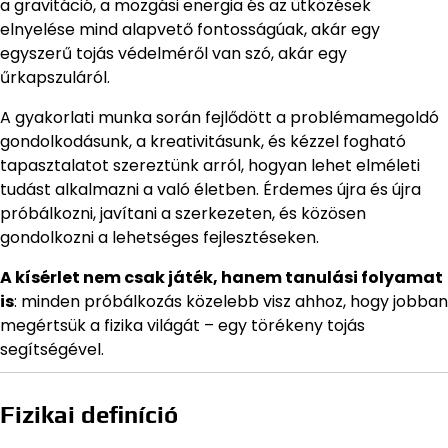
a gravitáció, a mozgási energia és az ütközések
elnyelése mind alapvető fontosságúak, akár egy
egyszerű tojás védelméről van szó, akár egy
űrkapszuláról.
A gyakorlati munka során fejlődött a problémamegoldó
gondolkodásunk, a kreativitásunk, és kézzel fogható
tapasztalatot szereztünk arról, hogyan lehet elméleti
tudást alkalmazni a való életben. Érdemes újra és újra
próbálkozni, javítani a szerkezeten, és közösen
gondolkozni a lehetséges fejlesztéseken.
A kísérlet nem csak játék, hanem tanulási folyamat
is
: minden próbálkozás közelebb visz ahhoz, hogy jobban
megértsük a fizika világát – egy törékeny tojás
segítségével.
Fizikai definíció