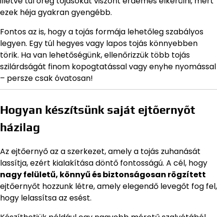
illetve túl öreg tojásokat viszont érdemes elkerülni, mert
ezek héja gyakran gyengébb.
Fontos az is, hogy a tojás formája lehetőleg szabályos
legyen. Egy túl hegyes vagy lapos tojás könnyebben
törik. Ha van lehetőségünk, ellenőrizzük több tojás
szilárdságát finom kopogtatással vagy enyhe nyomással
– persze csak óvatosan!
Hogyan készítsünk saját ejtőernyőt
házilag
Az ejtőernyő az a szerkezet, amely a tojás zuhanását
lassítja, ezért kialakítása döntő fontosságú. A cél, hogy
nagy felületű, könnyű és biztonságosan rögzített
ejtőernyőt hozzunk létre, amely elegendő levegőt fog fel,
hogy lelassítsa az esést.