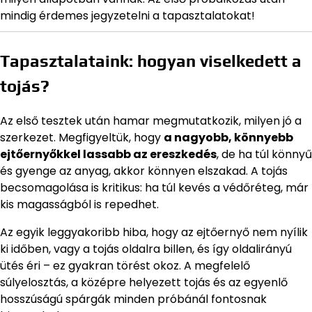
mindig érdemes jegyzetelni a tapasztalatokat!
Tapasztalataink: hogyan viselkedett a
tojás?
Az első tesztek után hamar megmutatkozik, milyen jó a
szerkezet. Megfigyeltük, hogy
a nagyobb, könnyebb
ejtőernyőkkel lassabb az ereszkedés
, de ha túl könnyű
és gyenge az anyag, akkor könnyen elszakad. A tojás
becsomagolása is kritikus: ha túl kevés a védőréteg, már
kis magasságból is repedhet.
Az egyik leggyakoribb hiba, hogy az ejtőernyő nem nyílik
ki időben, vagy a tojás oldalra billen, és így oldalirányú
ütés éri – ez gyakran törést okoz. A megfelelő
súlyelosztás, a középre helyezett tojás és az egyenlő
hosszúságú spárgák minden próbánál fontosnak