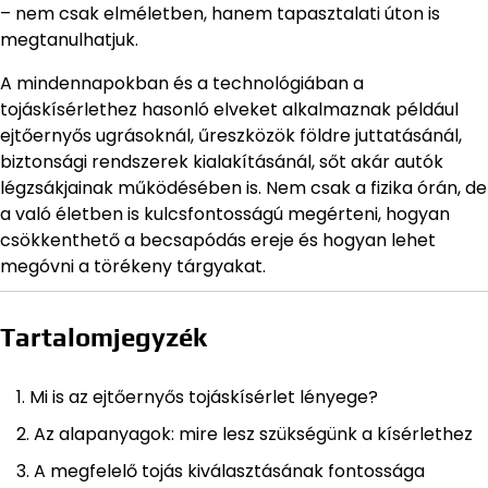
– nem csak elméletben, hanem tapasztalati úton is
megtanulhatjuk.
A mindennapokban és a technológiában a
tojáskísérlethez hasonló elveket alkalmaznak például
ejtőernyős ugrásoknál, űreszközök földre juttatásánál,
biztonsági rendszerek kialakításánál, sőt akár autók
légzsákjainak működésében is. Nem csak a fizika órán, de
a való életben is kulcsfontosságú megérteni, hogyan
csökkenthető a becsapódás ereje és hogyan lehet
megóvni a törékeny tárgyakat.
Tartalomjegyzék
Mi is az ejtőernyős tojáskísérlet lényege?
Az alapanyagok: mire lesz szükségünk a kísérlethez
A megfelelő tojás kiválasztásának fontossága