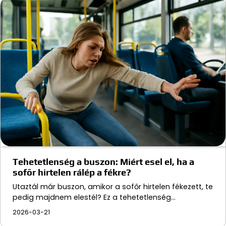
Tehetetlenség a buszon: Miért esel el, ha a
sofőr hirtelen rálép a fékre?
Utaztál már buszon, amikor a sofőr hirtelen fékezett, te
pedig majdnem elestél? Ez a tehetetlenség…
2026-03-21