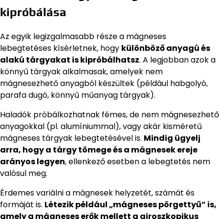
kipróbálása
Az egyik legizgalmasabb része a mágneses
lebegtetéses kísérletnek, hogy
különböző anyagú és
alakú tárgyakat is kipróbálhatsz
. A legjobban azok a
könnyű tárgyak alkalmasak, amelyek nem
mágnesezhető anyagból készültek (például habgolyó,
parafa dugó, könnyű műanyag tárgyak).
Haladók próbálkozhatnak fémes, de nem mágnesezhető
anyagokkal (pl. alumíniummal), vagy akár kisméretű
mágneses tárgyak lebegtetésével is.
Mindig ügyelj
arra, hogy a tárgy tömege és a mágnesek ereje
arányos legyen
, ellenkező esetben a lebegtetés nem
valósul meg.
Érdemes variálni a mágnesek helyzetét, számát és
formáját is.
Létezik például „mágneses pörgettyű” is,
amely a mágneses erők mellett a giroszkopikus