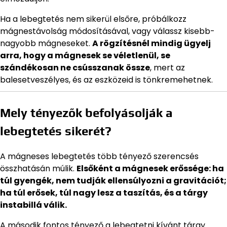
Ha a lebegtetés nem sikerül elsőre, próbálkozz
mágnestávolság módosításával, vagy válassz kisebb-
nagyobb mágneseket.
A rögzítésnél mindig ügyelj
arra, hogy a mágnesek se véletlenül, se
szándékosan ne csússzanak össze
, mert az
balesetveszélyes, és az eszközeid is tönkremehetnek.
Mely tényezők befolyásolják a
lebegtetés sikerét?
A mágneses lebegtetés több tényező szerencsés
összhatásán múlik.
Elsőként a mágnesek erőssége: ha
túl gyengék, nem tudják ellensúlyozni a gravitációt;
ha túl erősek, túl nagy lesz a taszítás, és a tárgy
instabillá válik.
A második fontos tényező a lebegtetni kívánt tárgy