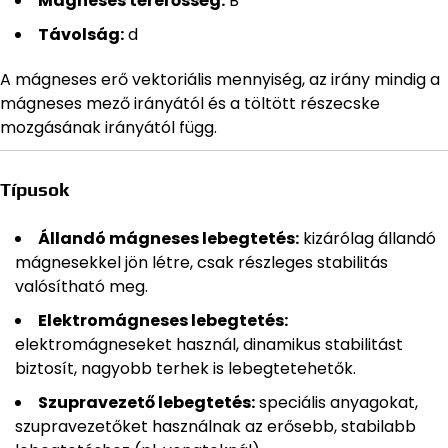
Mágneses térerősség:
B
Távolság:
d
A mágneses erő vektoriális mennyiség, az irány mindig a
mágneses mező irányától és a töltött részecske
mozgásának irányától függ.
Típusok
Állandó mágneses lebegtetés:
kizárólag állandó
mágnesekkel jön létre, csak részleges stabilitás
valósítható meg.
Elektromágneses lebegtetés:
elektromágneseket használ, dinamikus stabilitást
biztosít, nagyobb terhek is lebegtetehetők.
Szupravezető lebegtetés:
speciális anyagokat,
szupravezetőket használnak az erősebb, stabilabb