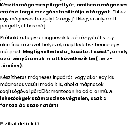
Készíts mágneses pörgettyűt, amiben a mágneses
erő és a forgó mozgás stabilizálja a tárgyat.
Ehhez
egy mágneses tengelyt és egy jól kiegyensúlyozott
pörgettyűt használj.
Próbáld ki, hogy a mágnesek közé rézgyűrűt vagy
alumínium csövet helyezel, majd ledobsz benne egy
mágnest.
Megfigyelheted a „lassított esést”, amely
az örvényáramok miatt következik be (Lenz-
törvény).
Készíthetsz mágneses ingaórát, vagy akár egy kis
mágneses vasúti modellt is, ahol a mágnesek
segítségével gördülésmentesen halad a jármű.
A
lehetőségek száma szinte végtelen, csak a
fantáziád szab határt!
Fizikai definíció