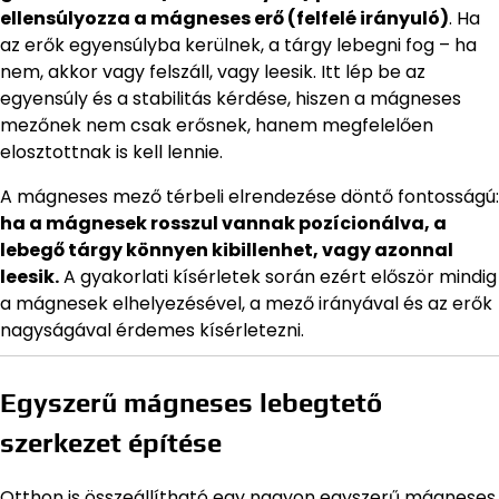
ellensúlyozza a mágneses erő (felfelé irányuló)
. Ha
az erők egyensúlyba kerülnek, a tárgy lebegni fog – ha
nem, akkor vagy felszáll, vagy leesik. Itt lép be az
egyensúly és a stabilitás kérdése, hiszen a mágneses
mezőnek nem csak erősnek, hanem megfelelően
elosztottnak is kell lennie.
A mágneses mező térbeli elrendezése döntő fontosságú:
ha a mágnesek rosszul vannak pozícionálva, a
lebegő tárgy könnyen kibillenhet, vagy azonnal
leesik.
A gyakorlati kísérletek során ezért először mindig
a mágnesek elhelyezésével, a mező irányával és az erők
nagyságával érdemes kísérletezni.
Egyszerű mágneses lebegtető
szerkezet építése
Otthon is összeállítható egy nagyon egyszerű mágneses