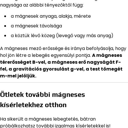
nagysága az alábbi tényezőktől függ:
a mágnesek anyaga, alakja, mérete
a mágnesek távolsága
a köztük lévő közeg (levegő vagy más anyag)
A mágneses mező erőssége és iránya befolyásolja, hogy
hol jön létre a lebegés egyensúlyi pontja.
A mágneses
térerősséget B-vel, a mágneses erő nagyságát F-
fel, a gravitációs gyorsulást g-vel, a test tömegét
m-mel jelöljük.
Ötletek további mágneses
kísérletekhez otthon
Ha sikerült a mágneses lebegtetés, bátran
próbálkozhatsz további izgalmas kísérletekkel is!