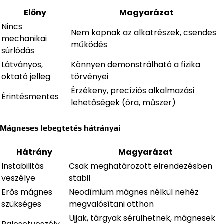
Előny
Magyarázat
Nincs
Nem kopnak az alkatrészek, csendes
mechanikai
működés
súrlódás
Látványos,
Könnyen demonstrálható a fizika
oktató jelleg
törvényei
Érzékeny, precíziós alkalmazási
Érintésmentes
lehetőségek (óra, műszer)
Mágneses lebegtetés hátrányai
Hátrány
Magyarázat
Instabilitás
Csak meghatározott elrendezésben
veszélye
stabil
Erős mágnes
Neodímium mágnes nélkül nehéz
szükséges
megvalósítani otthon
Ujjak, tárgyak sérülhetnek, mágnesek