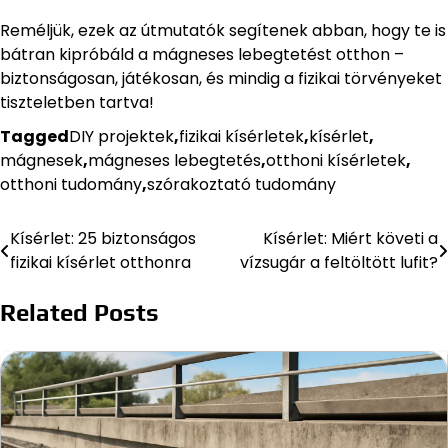
Reméljük, ezek az útmutatók segítenek abban, hogy te is
bátran kipróbáld a mágneses lebegtetést otthon –
biztonságosan, játékosan, és mindig a fizikai törvényeket
tiszteletben tartva!
Tagged
DIY projektek
,
fizikai kísérletek
,
kísérlet
,
mágnesek
,
mágneses lebegtetés
,
otthoni kísérletek
,
otthoni tudomány
,
szórakoztató tudomány
Kísérlet: 25 biztonságos
Kísérlet: Miért követi a
Bejegyzés
fizikai kísérlet otthonra
vízsugár a feltöltött lufit?
navigáció
Related Posts