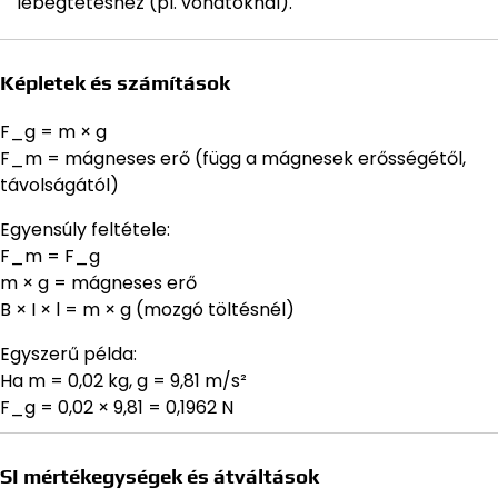
lebegtetéshez (pl. vonatoknál).
Képletek és számítások
F_g = m × g
F_m = mágneses erő (függ a mágnesek erősségétől,
távolságától)
Egyensúly feltétele:
F_m = F_g
m × g = mágneses erő
B × I × l = m × g (mozgó töltésnél)
Egyszerű példa:
Ha m = 0,02 kg, g = 9,81 m/s²
F_g = 0,02 × 9,81 = 0,1962 N
SI mértékegységek és átváltások