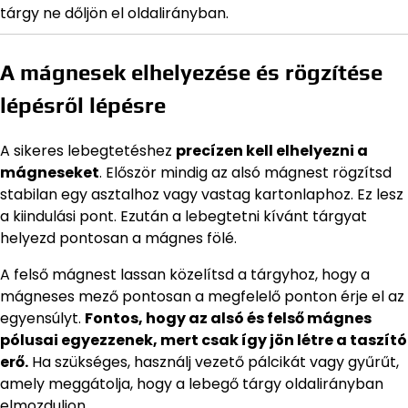
tárgy ne dőljön el oldalirányban.
A mágnesek elhelyezése és rögzítése
lépésről lépésre
A sikeres lebegtetéshez
precízen kell elhelyezni a
mágneseket
. Először mindig az alsó mágnest rögzítsd
stabilan egy asztalhoz vagy vastag kartonlaphoz. Ez lesz
a kiindulási pont. Ezután a lebegtetni kívánt tárgyat
helyezd pontosan a mágnes fölé.
A felső mágnest lassan közelítsd a tárgyhoz, hogy a
mágneses mező pontosan a megfelelő ponton érje el az
egyensúlyt.
Fontos, hogy az alsó és felső mágnes
pólusai egyezzenek, mert csak így jön létre a taszító
erő.
Ha szükséges, használj vezető pálcikát vagy gyűrűt,
amely meggátolja, hogy a lebegő tárgy oldalirányban
elmozduljon.