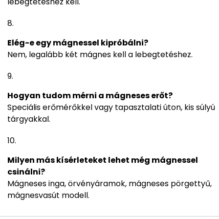
lebegtetéshez kell.
Elég-e egy mágnessel kipróbálni?
Nem, legalább két mágnes kell a lebegtetéshez.
Hogyan tudom mérni a mágneses erőt?
Speciális erőmérőkkel vagy tapasztalati úton, kis súlyú
tárgyakkal.
Milyen más kísérleteket lehet még mágnessel
csinálni?
Mágneses inga, örvényáramok, mágneses pörgettyű,
mágnesvasút modell.