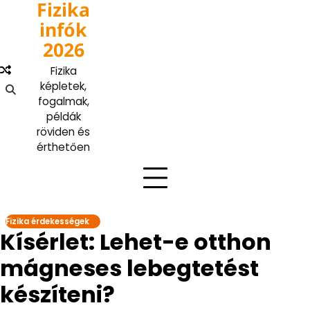
Fizika
Skip
to
infók
content
2026
Fizika
képletek,
fogalmak,
példák
röviden és
érthetően
Fizika érdekességek
Kísérlet: Lehet-e otthon
mágneses lebegtetést
készíteni?