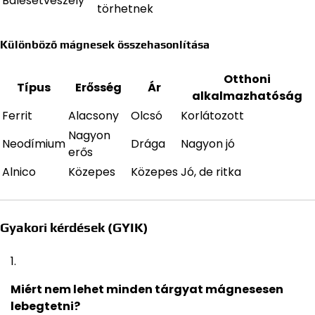
Balesetveszély
törhetnek
Különböző mágnesek összehasonlítása
Otthoni
Típus
Erősség
Ár
alkalmazhatóság
Ferrit
Alacsony
Olcsó
Korlátozott
Nagyon
Neodímium
Drága
Nagyon jó
erős
Alnico
Közepes
Közepes
Jó, de ritka
Gyakori kérdések (GYIK)
Miért nem lehet minden tárgyat mágnesesen
lebegtetni?