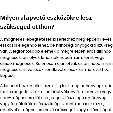
Milyen alapvető eszközökre lesz
szükséged otthon?
A mágneses lebegtetéses kísérlethez meglepően kevés
eszköz is elegendő lehet, de minőségi anyagokra szükség
van. A legfontosabb elemek a megfelelően erős állandó
mágnesek, amelyek lehetnek neodímium, ferrit vagy
alnico mágnesek. Különösen ajánlottak az ún. neodímium
mágnesek, mivel ezek rendkívül erősek kis méretükhöz
képest.
A kísérlethez emellett szükség lesz még néhány apró, de
fontos segédeszközre: például vékony fémlemezre vagy
nem-mágneses alátétre, ragasztószalagra, műanyag
vagy fa pálcikákra, és szükség szerint mérőeszközre,
amellyel a mágneses mező erősségét vagy a távolságot