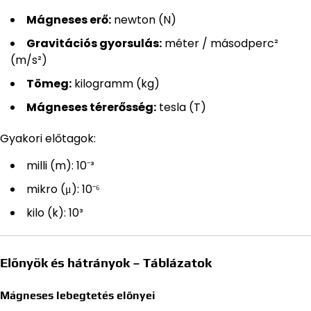
Mágneses erő:
newton (N)
Gravitációs gyorsulás:
méter / másodperc²
(m/s²)
Tömeg:
kilogramm (kg)
Mágneses térerősség:
tesla (T)
Gyakori előtagok:
milli (m): 10⁻³
mikro (μ): 10⁻⁶
kilo (k): 10³
Előnyök és hátrányok – Táblázatok
Mágneses lebegtetés előnyei