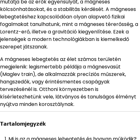
mutatja be az erők egyensúlyát, a mágneses
kölcsönhatásokat, és a stabilitás kérdését. A mágneses
lebegtetéshez kapcsolódóan olyan alapvető fizikai
fogalmakat tanulhatunk, mint a mágneses térerősség, a
Lorentz-erő, illetve a gravitáció kiegyenlítése. Ezek a
jelenségek a modern technológiákban is kiemelkedő
szerepet játszanak.
A mágneses lebegtetés az élet számos területén
megjelenik: legismertebb példája a mágnesvasút
(Maglev train), de alkalmazzák precíziós műszerek,
hangszedők, vagy érintésmentes csapágyak
tervezésénél is. Otthoni környezetben is
kísérletezhetünk vele, látványos és tanulságos élményt
nyújtva minden korosztálynak.
Tartalomjegyzék
Mi is az a mágneses lebegtetés és hogyan működik?