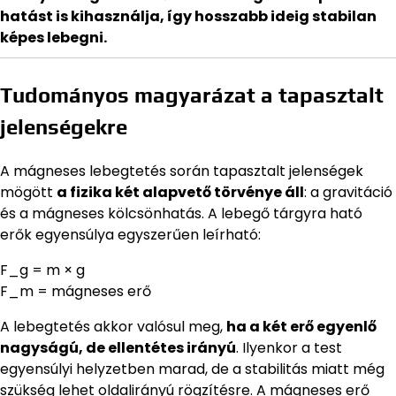
hatást is kihasználja, így hosszabb ideig stabilan
képes lebegni.
Tudományos magyarázat a tapasztalt
jelenségekre
A mágneses lebegtetés során tapasztalt jelenségek
mögött
a fizika két alapvető törvénye áll
: a gravitáció
és a mágneses kölcsönhatás. A lebegő tárgyra ható
erők egyensúlya egyszerűen leírható:
F_g = m × g
F_m = mágneses erő
A lebegtetés akkor valósul meg,
ha a két erő egyenlő
nagyságú, de ellentétes irányú
. Ilyenkor a test
egyensúlyi helyzetben marad, de a stabilitás miatt még
szükség lehet oldalirányú rögzítésre. A mágneses erő