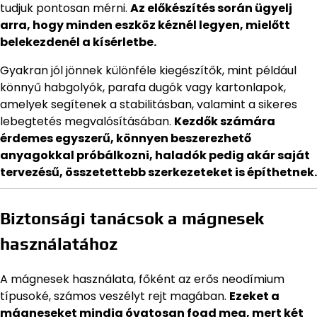
tudjuk pontosan mérni.
Az előkészítés során ügyelj
arra, hogy minden eszköz kéznél legyen, mielőtt
belekezdenél a kísérletbe.
Gyakran jól jönnek különféle kiegészítők, mint például
könnyű habgolyók, parafa dugók vagy kartonlapok,
amelyek segítenek a stabilitásban, valamint a sikeres
lebegtetés megvalósításában.
Kezdők számára
érdemes egyszerű, könnyen beszerezhető
anyagokkal próbálkozni, haladók pedig akár saját
tervezésű, összetettebb szerkezeteket is építhetnek.
Biztonsági tanácsok a mágnesek
használatához
A mágnesek használata, főként az erős neodímium
típusoké, számos veszélyt rejt magában.
Ezeket a
mágneseket mindig óvatosan fogd meg, mert két