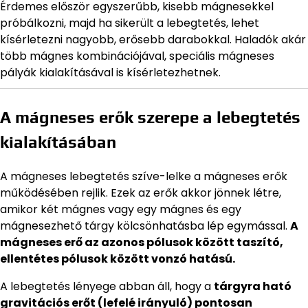
Érdemes először egyszerűbb, kisebb mágnesekkel
próbálkozni, majd ha sikerült a lebegtetés, lehet
kísérletezni nagyobb, erősebb darabokkal. Haladók akár
több mágnes kombinációjával, speciális mágneses
pályák kialakításával is kísérletezhetnek.
A mágneses erők szerepe a lebegtetés
kialakításában
A mágneses lebegtetés szíve-lelke a mágneses erők
működésében rejlik. Ezek az erők akkor jönnek létre,
amikor két mágnes vagy egy mágnes és egy
mágnesezhető tárgy kölcsönhatásba lép egymással.
A
mágneses erő az azonos pólusok között taszító,
ellentétes pólusok között vonzó hatású.
A lebegtetés lényege abban áll, hogy a
tárgyra ható
gravitációs erőt (lefelé irányuló) pontosan