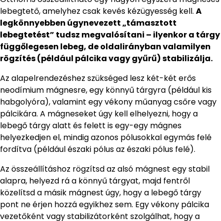
lebegtető, amelyhez csak kevés kézügyesség kell.
A
legkönnyebben úgynevezett „támasztott
lebegtetést” tudsz megvalósítani – ilyenkor a tárgy
függőlegesen lebeg, de oldalirányban valamilyen
rögzítés (például pálcika vagy gyűrű) stabilizálja.
Az alapelrendezéshez szükséged lesz két-két erős
neodímium mágnesre, egy könnyű tárgyra (például kis
habgolyóra), valamint egy vékony műanyag csőre vagy
pálcikára. A mágneseket úgy kell elhelyezni, hogy a
lebegő tárgy alatt és felett is egy-egy mágnes
helyezkedjen el, mindig azonos pólusokkal egymás felé
fordítva (például északi pólus az északi pólus felé).
Az összeállításhoz rögzítsd az alsó mágnest egy stabil
alapra, helyezd rá a könnyű tárgyat, majd fentről
közelítsd a másik mágnest úgy, hogy a lebegő tárgy
pont ne érjen hozzá egyikhez sem. Egy vékony pálcika
vezetőként vagy stabilizátorként szolgálhat, hogy a