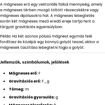
A mágneses erő egy vektoriális fizikai mennyiség, amely
a mágneses térben mozgó töltött részecskékre vagy
mágneses dipólusokra hat. A mágneses lebegtetés
során két mágneses mező eredő ereje tartja fent a
tárgyat gravitációs egyensúlyban.
Példa: Ha két azonos pólusú mágnest egymás felé
fordítasz és közéjük egy könnyű golyót teszel, akkor a
mágnesek taszítása lebegtetni fogja a golyót.
Jellemzők, szimbólumok, jelölések
Mágneses erő:
F
Gravitációs erő:
F_g
Tömeg:
m
Gravitációs gyorsulás:
g