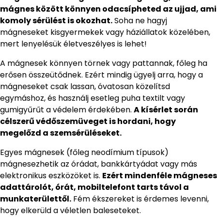
mágnes között könnyen odacsípheted az ujjad, ami
komoly sérülést is okozhat.
Soha ne hagyj
mágneseket kisgyermekek vagy háziállatok közelében,
mert lenyelésük életveszélyes is lehet!
A mágnesek könnyen törnek vagy pattannak, főleg ha
erősen összeütődnek. Ezért mindig ügyelj arra, hogy a
mágneseket csak lassan, óvatosan közelítsd
egymáshoz, és használj esetleg puha textilt vagy
gumigyűrűt a védelem érdekében.
A kísérlet során
célszerű védőszemüveget is hordani, hogy
megelőzd a szemsérüléseket.
Egyes mágnesek (főleg neodímium típusok)
mágnesezhetik az órádat, bankkártyádat vagy más
elektronikus eszközöket is.
Ezért mindenféle mágneses
adattárolót, órát, mobiltelefont tarts távol a
munkaterülettől.
Fém ékszereket is érdemes levenni,
hogy elkerüld a véletlen baleseteket.