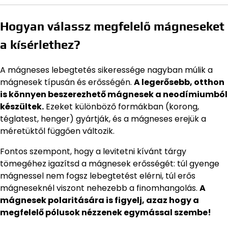
Hogyan válassz megfelelő mágneseket
a kísérlethez?
A mágneses lebegtetés sikeressége nagyban múlik a
mágnesek típusán és erősségén.
A legerősebb, otthon
is könnyen beszerezhető mágnesek a neodímiumból
készültek.
Ezeket különböző formákban (korong,
téglatest, henger) gyártják, és a mágneses erejük a
méretüktől függően változik.
Fontos szempont, hogy a levitetni kívánt tárgy
tömegéhez igazítsd a mágnesek erősségét: túl gyenge
mágnessel nem fogsz lebegtetést elérni, túl erős
mágneseknél viszont nehezebb a finomhangolás.
A
mágnesek polaritására is figyelj, azaz hogy a
megfelelő pólusok nézzenek egymással szembe!