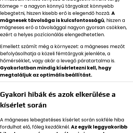
tömege – a nagyon könnyű tárgyakat könnyebb
lebegtetni, hiszen kisebb erő is elegendő hozzá.
A
mágnesek távolsága is kulcsfontosságú
, hiszen a
mágneses erő a távolsággal nagyon gyorsan csökken,
ezért a helyes pozícionálás elengedhetetlen.
Emellett számít még a környezet: a mágneses mezőt
befolyásolhatja a közeli fémtárgyak jelenléte, a
hőmérséklet, vagy akár a levegő páratartalma is.
Gyakorlatban mindig kísérletezni kell, hogy
megtaláljuk az optimális beállítást.
Gyakori hibák és azok elkerülése a
kísérlet során
A mágneses lebegtetéses kísérlet során sokféle hiba
fordulhat elő, főleg kezdőknél.
Az egyik leggyakoribb