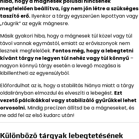
hiba, hogy a mágnesek pólusai nincsenek
megfelelően beállítva, így nem jön létre a szükséges
taszító erő.
Ilyenkor a tárgy egyszerűen lepottyan vagy
„ráugrik” az egyik mágnesre.
Másik gyakori hiba, hogy a mágnesek túl közel vagy túl
távol vannak egymástól, emiatt az erőviszonyok nem
lesznek megfelelőek.
Fontos még, hogy a lebegtetni
kívánt tárgy ne legyen túl nehéz vagy túl könnyű
–
nagyon könnyű tárgy esetén a levegő mozgása is
kibillentheti az egyensúlyból.
Előfordulhat az is, hogy a stabilitás hiánya miatt a tárgy
oldalirányban elmozdul és elveszíti a lebegést.
Ezt
vezető pálcikákkal vagy stabilizáló gyűrűkkel lehet
orvosolni.
Mindig precízen állítsd be a mágneseket, és
ne add fel az első kudarc után!
Különböző tárgyak lebegtetésének