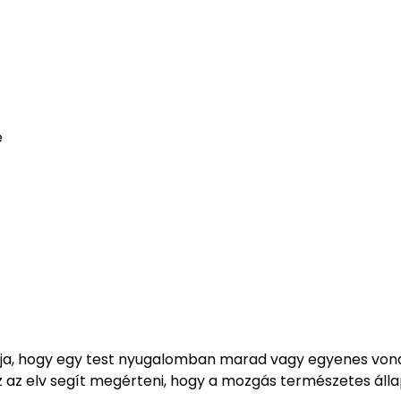
e
dja, hogy egy test nyugalomban marad vagy egyenes von
z az elv segít megérteni, hogy a mozgás természetes áll