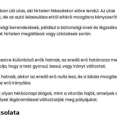
n ülő utas, aki hirtelen fékezéskor előre lendül. Az utas
e az autó lelassulása ettől eltérő mozgásra kényszeríti
nsági berendezések, például a biztonsági övek és légzsák
t hirtelen megállások vagy ütközések során.
testre különböző erők hatnak, az eredő erő határozza m
, hogy a test gyorsul, lassul, vagy irányt változtat.
k hatnak, akkor az eredő erő nulla lesz, és a labda mozgá
z erő irányába.
lyan hétköznapi dolgok, mint a vitorlás hajók, amelyek a
yek légáramlással változtatják meg pályájukat.
csolata