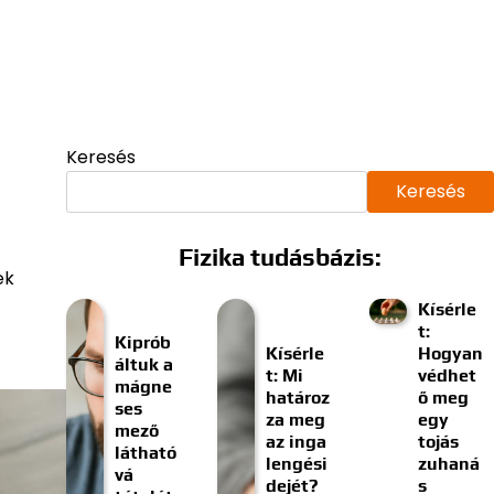
Keresés
Keresés
Fizika tudásbázis:
ek
Kísérle
t:
Kiprób
Kísérle
Hogyan
áltuk a
t: Mi
védhet
mágne
határoz
ő meg
ses
za meg
egy
mező
az inga
tojás
látható
lengési
zuhaná
vá
dejét?
s