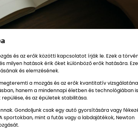
ba
gás és az erők közötti kapcsolatot írják le. Ezek a törvé
s milyen hatások érik őket különböző erők hatására. Ez
írásának és elemzésének.
 megteremti a mozgás és az erők kvantitatív vizsgálatán
ásban, hanem a mindennapi életben és technológiában i
repülése, és az épületek stabilitása.
nak. Gondoljunk csak egy autó gyorsítására vagy fékez
A sportokban, mint a futás vagy a labdajátékok, Newton
ozgását.