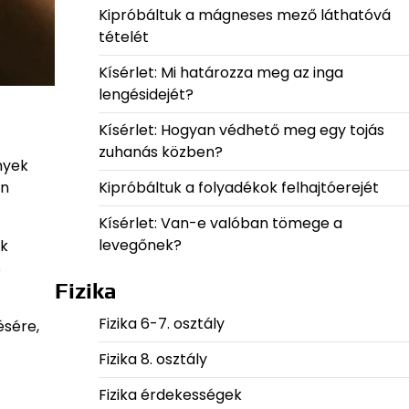
Kipróbáltuk a mágneses mező láthatóvá
tételét
Kísérlet: Mi határozza meg az inga
lengésidejét?
Kísérlet: Hogyan védhető meg egy tojás
zuhanás közben?
nyek
Kipróbáltuk a folyadékok felhajtóerejét
en
Kísérlet: Van-e valóban tömege a
levegőnek?
ak
s
Fizika
Fizika 6-7. osztály
ésére,
Fizika 8. osztály
Fizika érdekességek