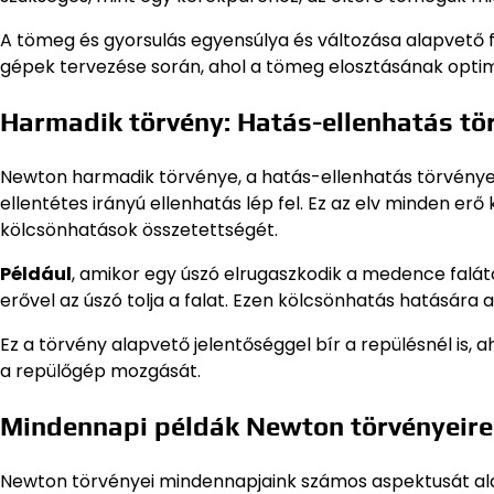
A tömeg és gyorsulás egyensúlya és változása alapvető 
gépek tervezése során, ahol a tömeg elosztásának opti
Harmadik törvény: Hatás-ellenhatás tö
Newton harmadik törvénye, a hatás-ellenhatás törvénye
ellentétes irányú ellenhatás lép fel. Ez az elv minden e
kölcsönhatások összetettségét.
Például
, amikor egy úszó elrugaszkodik a medence falától
erővel az úszó tolja a falat. Ezen kölcsönhatás hatására a
Ez a törvény alapvető jelentőséggel bír a repülésnél is, ah
a repülőgép mozgását.
Mindennapi példák Newton törvényeire
Newton törvényei mindennapjaink számos aspektusát ala