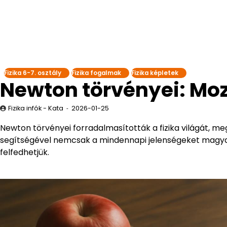
Fizika 6-7. osztály
Fizika fogalmak
Fizika képletek
Newton törvényei: Mo
Fizika infók - Kata
2026-01-25
Newton törvényei forradalmasították a fizika világát, m
segítségével nemcsak a mindennapi jelenségeket magy
felfedhetjük.