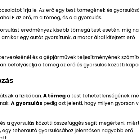
csolatot írja le. Az erő egy test tömegének és gyorsulás
 ahol F az erő, m a tömeg, és a a gyorsulás.
gyorsulást eredményez kisebb tömegű test esetén, míg n
, amikor egy autót gyorsítunk, a motor által kifejtett erő
 tervezésénél és a gépjárművek teljesítményének számít
an befolyásolja a tömeg az erő és gyorsulás közötti kapc
ozás
tszik a fizikában.
A tömeg
a test tehetetlenségének mé
ának.
A gyorsulás
pedig azt jelenti, hogy milyen gyorsan v
és a gyorsulás közötti összefüggés segít megérteni, miér
, egy teherautó gyorsulásához jelentősen nagyobb erő
att.