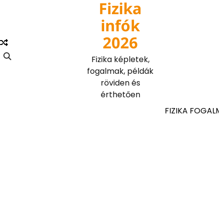
Fizika
Skip
to
infók
content
2026
Fizika képletek,
fogalmak, példák
röviden és
érthetően
FIZIKA FOGAL