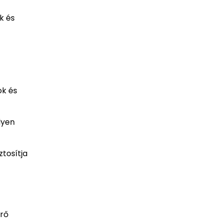
k és
ok és
lyen
ztosítja
erő