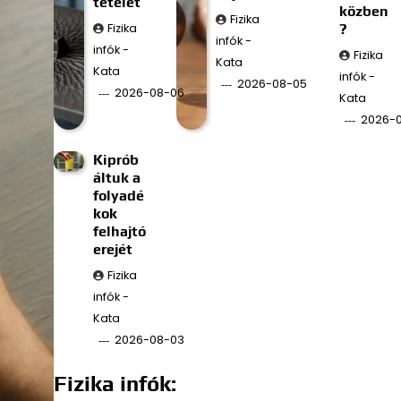
tételét
közben
Fizika
Fizika
?
infók -
infók -
Fizika
Kata
Kata
infók -
2026-08-05
2026-08-06
Kata
2026-
Kiprób
áltuk a
folyadé
kok
felhajtó
erejét
Fizika
infók -
Kata
2026-08-03
Fizika infók: