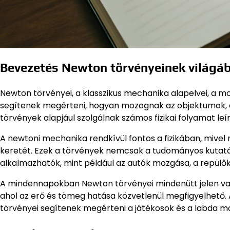
Bevezetés Newton törvényeinek világá
Newton törvényei, a klasszikus mechanika alapelvei, a moz
segítenek megérteni, hogyan mozognak az objektumok, é
törvények alapjául szolgálnak számos fizikai folyamat le
A newtoni mechanika rendkívül fontos a fizikában, mivel
keretét. Ezek a törvények nemcsak a tudományos kutat
alkalmazhatók, mint például az autók mozgása, a repülők 
A mindennapokban Newton törvényei mindenütt jelen van
ahol az erő és tömeg hatása közvetlenül megfigyelhető. 
törvényei segítenek megérteni a játékosok és a labda m