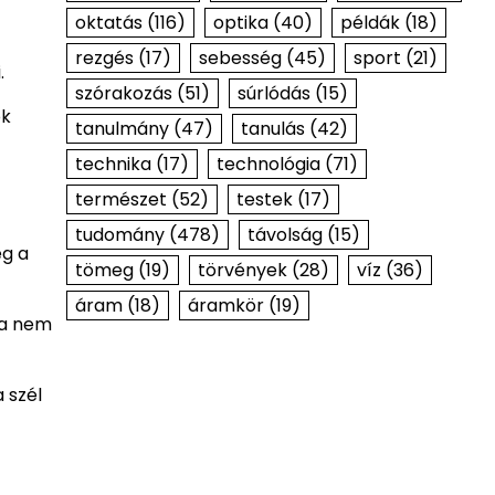
oktatás
(116)
optika
(40)
példák
(18)
rezgés
(17)
sebesség
(45)
sport
(21)
.
szórakozás
(51)
súrlódás
(15)
ok
tanulmány
(47)
tanulás
(42)
technika
(17)
technológia
(71)
természet
(52)
testek
(17)
tudomány
(478)
távolság
(15)
eg a
tömeg
(19)
törvények
(28)
víz
(36)
áram
(18)
áramkör
(19)
sa nem
 szél