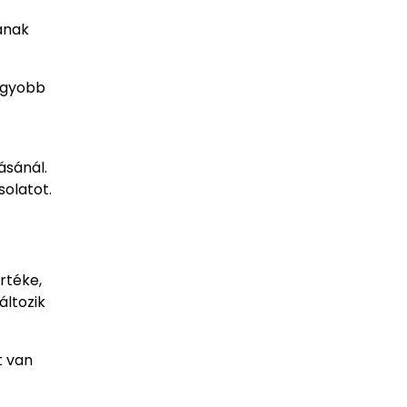
ának
agyobb
ásánál.
solatot.
rtéke,
áltozik
t van