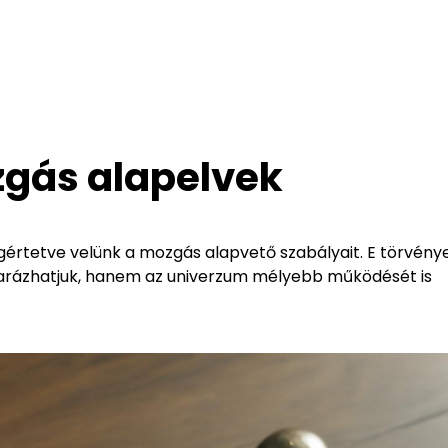
zgás alapelvek
egértetve velünk a mozgás alapvető szabályait. E törvény
arázhatjuk, hanem az univerzum mélyebb működését is