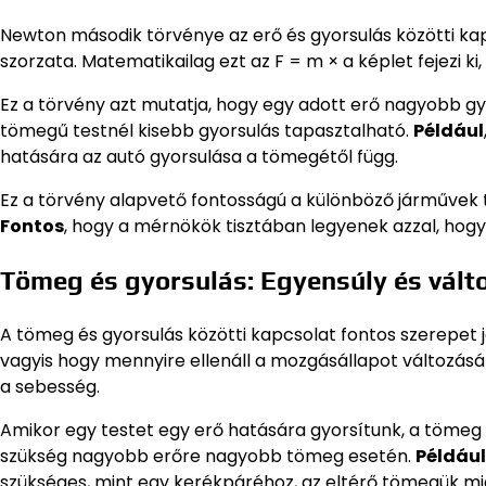
Newton második törvénye az erő és gyorsulás közötti kap
szorzata. Matematikailag ezt az F = m × a képlet fejezi ki,
Ez a törvény azt mutatja, hogy egy adott erő nagyobb 
tömegű testnél kisebb gyorsulás tapasztalható.
Például
hatására az autó gyorsulása a tömegétől függ.
Ez a törvény alapvető fontosságú a különböző járművek
Fontos
, hogy a mérnökök tisztában legyenek azzal, hogy
Tömeg és gyorsulás: Egyensúly és vált
A tömeg és gyorsulás közötti kapcsolat fontos szerepet já
vagyis hogy mennyire ellenáll a mozgásállapot változás
a sebesség.
Amikor egy testet egy erő hatására gyorsítunk, a tömeg 
szükség nagyobb erőre nagyobb tömeg esetén.
Például
szükséges, mint egy kerékpáréhoz, az eltérő tömegük mi