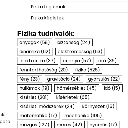
Fizika fogalmak
Fizika képletek
Fizika tudnivalók:
anyagok
(58)
biztonság
(24)
dinamika
(62)
elektromosság
(63)
elektronika
(37)
energia
(57)
erő
(36)
fenntarthatóság
(20)
fizika
(526)
fény
(23)
gravitáció
(24)
gyorsulás
(22)
hullámok
(19)
hőmérséklet
(45)
idő
(15)
kísérlet
(201)
kísérletek
(65)
kísérleti módszerek
(24)
környezet
(15)
alú
matematika
(17)
mechanika
(105)
apota
mozgás
(127)
mérés
(42)
nyomás
(17)