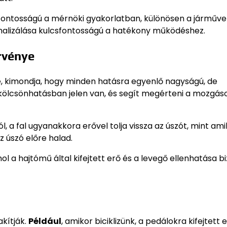
fontosságú a mérnöki gyakorlatban, különösen a járműve
malizálása kulcsfontosságú a hatékony működéshez.
rvénye
, kimondja, hogy minden hatásra egyenlő nagyságú, de
rő kölcsönhatásban jelen van, és segít megérteni a mozgás
, a fal ugyanakkora erővel tolja vissza az úszót, mint ami
z úszó előre halad.
ol a hajtómű által kifejtett erő és a levegő ellenhatása bi
kítják.
Például
, amikor biciklizünk, a pedálokra kifejtett 