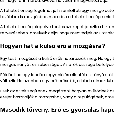
az, hogy fennmarad, kivéve, ha valami megváltoztatja.
A tehetetlenség fogalmát jól szemlélteti egy mozgó autóba
továbbra is mozgásban maradna a tehetetlensége miatt, d
A tehetetlenség alapelve fontos szerepet játszik a bizto
tervezésében, amelyek célja, hogy megvédjék az utasoka
Hogyan hat a külső erő a mozgásra?
Egy test mozgását a külső erők határozzák meg. Ha egy 
mozgás irányát és sebességét. Az erők összege befolyásolja
Például, ha egy labdára egyenlő és ellentétes irányú erő
változik. Ha azonban egy erő erősebb, a labda elmozdul a
Ezek az elvek segítenek megérteni, hogyan működnek az o
erejét használják a mozgáshoz, vagy a repülőgépek, amel
Második törvény: Erő és gyorsulás kap