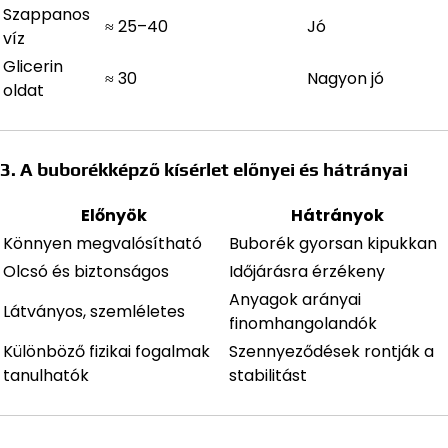
Szappanos
≈ 25–40
Jó
víz
Glicerin
≈ 30
Nagyon jó
oldat
3. A buborékképző kísérlet előnyei és hátrányai
Előnyök
Hátrányok
Könnyen megvalósítható
Buborék gyorsan kipukkan
Olcsó és biztonságos
Időjárásra érzékeny
Anyagok arányai
Látványos, szemléletes
finomhangolandók
Különböző fizikai fogalmak
Szennyeződések rontják a
tanulhatók
stabilitást