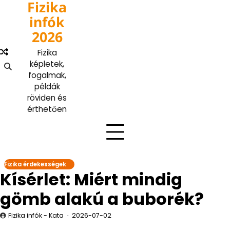
Fizika
Skip
to
infók
content
2026
Fizika
képletek,
fogalmak,
példák
röviden és
érthetően
Fizika érdekességek
Kísérlet: Miért mindig
gömb alakú a buborék?
Fizika infók - Kata
2026-07-02