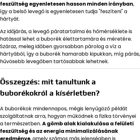
feszültség egyenletesen hasson minden irányban
,
így a belső levegő is egyenletesen tudja "feszíteni" a
hártyát.
Az időjárás, a levegő páratartalma és hőmérséklete is
hatással lehet a buborék élettartamára és méretére.
Száraz, meleg időben gyorsabban párolog a víz a
hártyából, így a buborék hamarabb kipukkan, míg párás,
hűvösebb levegőben tartósabbak lehetnek.
Összegzés: mit tanultunk a
buborékokról a kísérletben?
A buborékok mindennapos, mégis lenyűgöző példát
szolgáltatnak arra, hogyan működnek a fizika törvényei
a természetben.
A gömb alak kialakulása a felületi
feszültség és az energia minimalizálásának
eredménye
, amely számos más jelenségben is