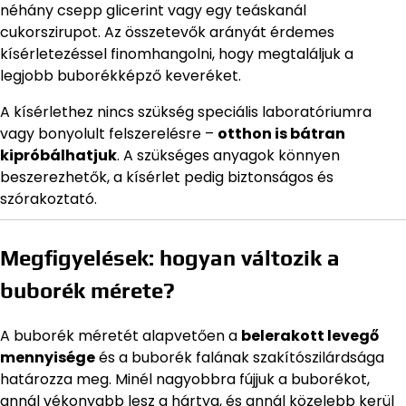
néhány csepp glicerint vagy egy teáskanál
cukorszirupot. Az összetevők arányát érdemes
kísérletezéssel finomhangolni, hogy megtaláljuk a
legjobb buborékképző keveréket.
A kísérlethez nincs szükség speciális laboratóriumra
vagy bonyolult felszerelésre –
otthon is bátran
kipróbálhatjuk
. A szükséges anyagok könnyen
beszerezhetők, a kísérlet pedig biztonságos és
szórakoztató.
Megfigyelések: hogyan változik a
buborék mérete?
A buborék méretét alapvetően a
belerakott levegő
mennyisége
és a buborék falának szakítószilárdsága
határozza meg. Minél nagyobbra fújjuk a buborékot,
annál vékonyabb lesz a hártya, és annál közelebb kerül