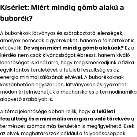
Kísérlet: Miért mindig gömb alakú a
buborék?
A buborékok látványos és szórakoztató jelenségek,
amelyek nemcsak a gyerekeket, hanem a felnőtteket is
elbűvölik.
De vajon miért mindig gömb alakúak?
Ez a
kérdés nem csak kíváncsiságot ébreszt, hanem kiváló
lehetőséget is kínál arra, hogy megismerkedjünk a fizika
egyik fontos területével: a felületi feszültség és az
energia minimalizálásának elvével. A buborékoknak
köszönhetően egyszerűen, látványosan és gyakorlati
módon értelmezhetjük a mechanika és a termodinamika
alapvető szabályait is.
A téma jelentősége abban rejlik, hogy
a felületi
feszültség és a minimális energiára való törekvés
a
természet számos más területén is megfigyelhető. Ezek
az elvek meghatározzák például a folyadékcseppek