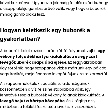
következménye. Ugyanez a jelenség felelős azért is, hogy
a csepp alakja gömbszerűvé válik, vagy hogy a buborék
mindig gömb alakú lesz.
Hogyan keletkezik egy buborék a
gyakorlatban?
A buborék keletkezése során két fő folyamat zajlik:
egy
vékony folyadékhártya kialakulása és egy zárt
levegőbuborék csapdába ejtése
. Ez leggyakrabban
úgy történik, hogy szappanos vízbe mártunk egy pálcát
vagy karikát, majd finoman levegőt fújunk rajta keresztül.
A szappanmolekulák speciális tulajdonságainak
köszönhetően a víz felszíne stabilabbá válik, így
lehetővé teszi a buborék vékony falának kialakulását. A
levegő bejut a hártya közepébe
, és kitágítja azt,
miközben a felületi feszültség igyekszik visszahúzni,