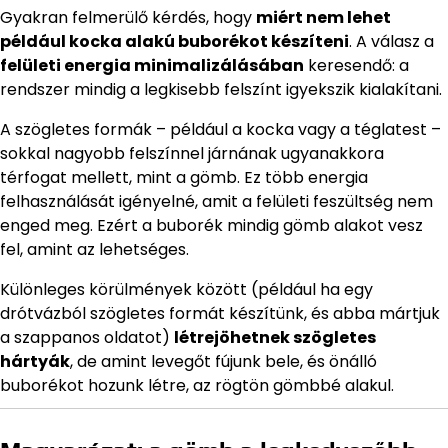
Gyakran felmerülő kérdés, hogy
miért nem lehet
például kocka alakú buborékot készíteni
. A válasz a
felületi energia minimalizálásában
keresendő: a
rendszer mindig a legkisebb felszínt igyekszik kialakítani.
A szögletes formák – például a kocka vagy a téglatest –
sokkal nagyobb felszínnel járnának ugyanakkora
térfogat mellett, mint a gömb. Ez több energia
felhasználását igényelné, amit a felületi feszültség nem
enged meg. Ezért a buborék mindig gömb alakot vesz
fel, amint az lehetséges.
Különleges körülmények között (például ha egy
drótvázból szögletes formát készítünk, és abba mártjuk
a szappanos oldatot)
létrejöhetnek szögletes
hártyák
, de amint levegőt fújunk bele, és önálló
buborékot hozunk létre, az rögtön gömbbé alakul.