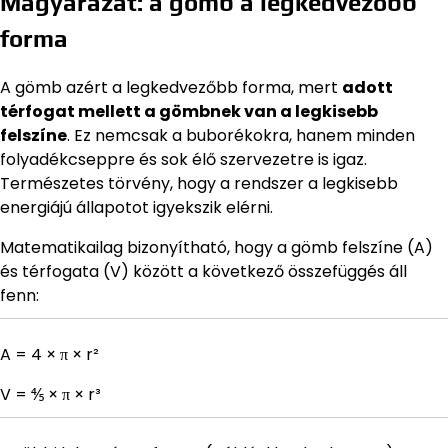
Magyarázat: a gömb a legkedvezőbb
forma
A gömb azért a legkedvezőbb forma, mert
adott
térfogat mellett a gömbnek van a legkisebb
felszíne
. Ez nemcsak a buborékokra, hanem minden
folyadékcseppre és sok élő szervezetre is igaz.
Természetes törvény, hogy a rendszer a legkisebb
energiájú állapotot igyekszik elérni.
Matematikailag bizonyítható, hogy a gömb felszíne (A)
és térfogata (V) között a következő összefüggés áll
fenn:
A = 4 × π × r²
V = ⅘ × π × r³