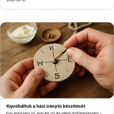
2026-05-31
Kipróbáltuk a házi iránytű készítését
Egy egyszerű tű, egy kis víz és némi mágnesesség –