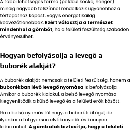
A többi lehetséges forma (például kocka, henger)
mindig nagyobb felszínnel rendelkezik ugyanehhez a
térfogathoz képest, vagyis energetikailag
kedvezőtlenebbek.
Ezért választja a természet
mindenhol a gömböt
, ha a felületi feszültség szabadon
érvényesülhet.
Hogyan befolyásolja a levegő a
buborék alakját?
A buborék alakját nemcsak a felületi feszültség, hanem a
buborékban lévő levegő nyomása
is befolyásolja.
Amikor a buborék kialakul, a belső levegő nyomása
kiegyenlítődik a külső levegő és a felületi erők között.
Ha a belső nyomás túl nagy, a buborék kitágul, de
ilyenkor a fal gyorsan elvékonyodik és könnyen
kidurranhat.
A gömb alak biztosítja, hogy a felületi