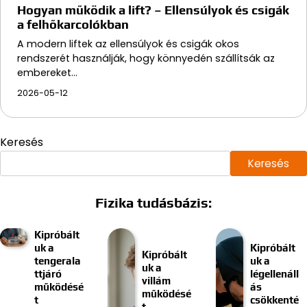
Hogyan működik a lift? – Ellensúlyok és csigák
a felhőkarcolókban
A modern liftek az ellensúlyok és csigák okos
rendszerét használják, hogy könnyedén szállítsák az
embereket…
2026-05-12
Keresés
Keresés
Fizika tudásbázis:
Kipróbált
uk a
Kipróbált
Kipróbált
tengerala
uk a
uk a
ttjáró
légellenáll
villám
működésé
ás
működésé
t
csökkenté
t