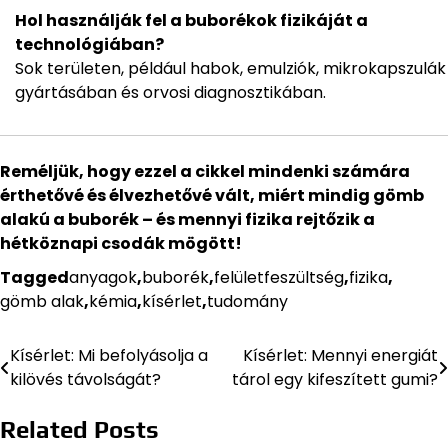
Hol használják fel a buborékok fizikáját a
technológiában?
Sok területen, például habok, emulziók, mikrokapszulák
gyártásában és orvosi diagnosztikában.
Reméljük, hogy ezzel a cikkel mindenki számára
érthetővé és élvezhetővé vált, miért mindig gömb
alakú a buborék – és mennyi fizika rejtőzik a
hétköznapi csodák mögött!
Tagged
anyagok
,
buborék
,
felületfeszültség
,
fizika
,
gömb alak
,
kémia
,
kísérlet
,
tudomány
Kísérlet: Mi befolyásolja a
Kísérlet: Mennyi energiát
Bejegyzés
kilövés távolságát?
tárol egy kifeszített gumi?
navigáció
Related Posts