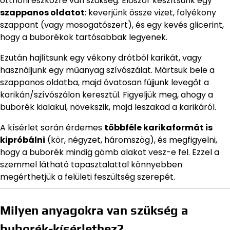
otthoni eszközre van szükség. Először készítsünk egy
szappanos oldatot
: keverjünk össze vizet, folyékony
szappant (vagy mosogatószert), és egy kevés glicerint,
hogy a buborékok tartósabbak legyenek.
Ezután hajlítsunk egy vékony drótból karikát, vagy
használjunk egy műanyag szívószálat. Mártsuk bele a
szappanos oldatba, majd óvatosan fújjunk levegőt a
karikán/szívószálon keresztül. Figyeljük meg, ahogy a
buborék kialakul, növekszik, majd leszakad a karikáról.
A kísérlet során érdemes
többféle karikaformát is
kipróbálni
(kör, négyzet, háromszög), és megfigyelni,
hogy a buborék mindig gömb alakot vesz-e fel. Ezzel a
szemmel látható tapasztalattal könnyebben
megérthetjük a felületi feszültség szerepét.
Milyen anyagokra van szükség a
buborék-kísérlethez?