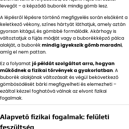
levegőt – a képződő buborék mindig gömb lesz.
A lépésről lépésre történő megfigyelés során elsőként a
keletkező vékony, színes hártyát láthatjuk, amely aztán
gyorsan kitágul, és gömbbé formálódik. Akárhogy is
változtatjuk a fújás módját vagy a buborékképző pálca
alakját, a buborék
mindig igyekszik gömb maradni
,
amíg el nem pattan.
Ez a folyamat
jó példát szolgáltat arra, hogyan
működnek a fizikai törvények a gyakorlatban
. A
buborék alakjának változásait és végül bekövetkező
gömbösödését bárki megfigyelheti és elemezheti –
ezáltal kézzel foghatóvá válnak az elvont fizikai
fogalmak.
Alapvető fizikai fogalmak: felületi
feszültség