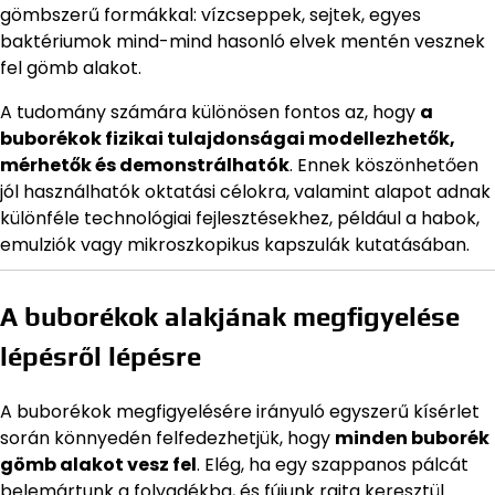
gömbszerű formákkal: vízcseppek, sejtek, egyes
baktériumok mind-mind hasonló elvek mentén vesznek
fel gömb alakot.
A tudomány számára különösen fontos az, hogy
a
buborékok fizikai tulajdonságai modellezhetők,
mérhetők és demonstrálhatók
. Ennek köszönhetően
jól használhatók oktatási célokra, valamint alapot adnak
különféle technológiai fejlesztésekhez, például a habok,
emulziók vagy mikroszkopikus kapszulák kutatásában.
A buborékok alakjának megfigyelése
lépésről lépésre
A buborékok megfigyelésére irányuló egyszerű kísérlet
során könnyedén felfedezhetjük, hogy
minden buborék
gömb alakot vesz fel
. Elég, ha egy szappanos pálcát
belemártunk a folyadékba, és fújunk rajta keresztül