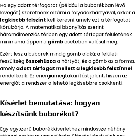
Ha egy adott térfogatot (például a buborékban lévő
levegőt) szeretnénk elzárni a folyadékhártyával, akkor a
legkisebb felszínt
kell keresni, amely ezt a térfogatot
körülzárja. A matematikai bizonyítás szerint
háromdimenziós térben egy adott térfogat felületének
minimuma éppen a
gömb
esetében valósul meg.
Ezért lesz a buborék mindig gömb alakú: a felületi
feszültség
összehúzza
a hártyát, és a gömb az a forma,
amely
adott térfogat mellett a legkisebb felszínnel
rendelkezik. Ez energiamegtakarítást jelent, hiszen az
energiát a rendszer a lehető legkisebbre csökkenti.
Kísérlet bemutatása: hogyan
készítsünk buborékot?
Egy egyszerű buborékkísérlethez mindössze néhány