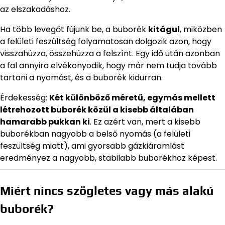
az elszakadáshoz.
Ha több levegőt fújunk be, a buborék
kitágul
, miközben
a felületi feszültség folyamatosan dolgozik azon, hogy
visszahúzza, összehúzza a felszínt. Egy idő után azonban
a fal annyira elvékonyodik, hogy már nem tudja tovább
tartani a nyomást, és a buborék kidurran.
Érdekesség:
Két különböző méretű, egymás mellett
létrehozott buborék közül a kisebb általában
hamarabb pukkan ki
. Ez azért van, mert a kisebb
buborékban nagyobb a belső nyomás (a felületi
feszültség miatt), ami gyorsabb gázkiáramlást
eredményez a nagyobb, stabilabb buborékhoz képest.
Miért nincs szögletes vagy más alakú
buborék?