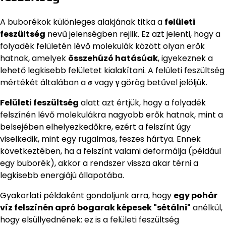
A buborékok különleges alakjának titka a
felületi
feszültség
nevű jelenségben rejlik. Ez azt jelenti, hogy a
folyadék felületén lévő molekulák között olyan erők
hatnak, amelyek
összehúzó hatásúak
, igyekeznek a
lehető legkisebb felületet kialakítani. A felületi feszültség
mértékét általában a
σ
vagy
γ
görög betűvel jelöljük.
Felületi feszültség
alatt azt értjük, hogy a folyadék
felszínén lévő molekulákra nagyobb erők hatnak, mint a
belsejében elhelyezkedőkre, ezért a felszínt úgy
viselkedik, mint egy rugalmas, feszes hártya. Ennek
következtében, ha a felszínt valami deformálja (például
egy buborék), akkor a rendszer vissza akar térni a
legkisebb energiájú állapotába.
Gyakorlati példaként gondoljunk arra, hogy
egy pohár
víz felszínén apró bogarak képesek "sétálni"
anélkül,
hogy elsüllyednének: ez is a felületi feszültség