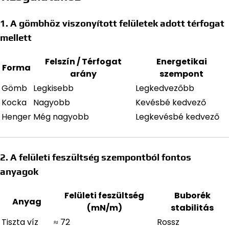
1. A gömbhöz viszonyított felületek adott térfogat
mellett
Felszín / Térfogat
Energetikai
Forma
arány
szempont
Gömb
Legkisebb
Legkedvezőbb
Kocka
Nagyobb
Kevésbé kedvező
Henger
Még nagyobb
Legkevésbé kedvező
2. A felületi feszültség szempontból fontos
anyagok
Felületi feszültség
Buborék
Anyag
(mN/m)
stabilitás
Tiszta víz
≈ 72
Rossz