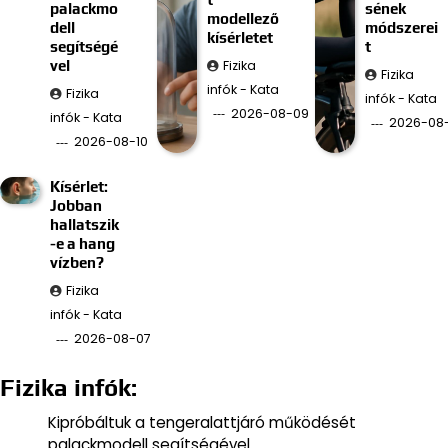
palackmo
sének
modellező
dell
módszerei
kísérletet
segítségé
t
Fizika
vel
Fizika
infók - Kata
Fizika
infók - Kata
2026-08-09
infók - Kata
2026-08
2026-08-10
Kísérlet:
Jobban
hallatszik
-e a hang
vízben?
Fizika
infók - Kata
2026-08-07
Fizika infók:
Kipróbáltuk a tengeralattjáró működését
palackmodell segítségével