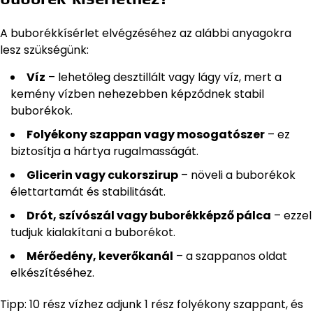
A buborékkísérlet elvégzéséhez az alábbi anyagokra
lesz szükségünk:
Víz
– lehetőleg desztillált vagy lágy víz, mert a
kemény vízben nehezebben képződnek stabil
buborékok.
Folyékony szappan vagy mosogatószer
– ez
biztosítja a hártya rugalmasságát.
Glicerin vagy cukorszirup
– növeli a buborékok
élettartamát és stabilitását.
Drót, szívószál vagy buborékképző pálca
– ezzel
tudjuk kialakítani a buborékot.
Mérőedény, keverőkanál
– a szappanos oldat
elkészítéséhez.
Tipp: 10 rész vízhez adjunk 1 rész folyékony szappant, és