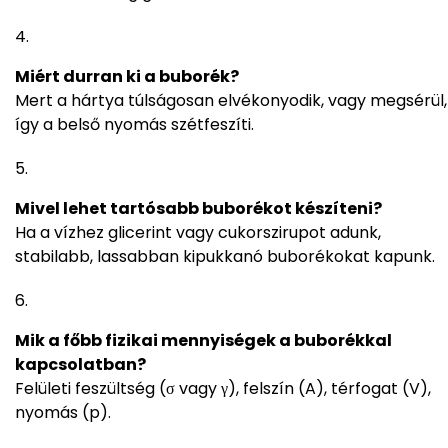
Miért durran ki a buborék?
Mert a hártya túlságosan elvékonyodik, vagy megsérül,
így a belső nyomás szétfeszíti.
Mivel lehet tartósabb buborékot készíteni?
Ha a vízhez glicerint vagy cukorszirupot adunk,
stabilabb, lassabban kipukkanó buborékokat kapunk.
Mik a főbb fizikai mennyiségek a buborékkal
kapcsolatban?
Felületi feszültség (σ vagy γ), felszín (A), térfogat (V),
nyomás (p).