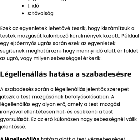
t: idő
s: távolság
Ezek az egyenletek lehetővé teszik, hogy kiszámítsuk a
testek mozgását különböző körülmények között. Például
egy ejtőernyős ugrás során ezek az egyenletek
segítenek meghatározni, hogy mennyi idő alatt ér földet
az ugró, vagy milyen sebességgel érkezik.
Légellenállás hatása a szabadesésre
A szabadesés során a légellenállás jelentős szerepet
játszik a test mozgásának befolyásolásában. A
légellenállás egy olyan erő, amely a test mozgási
irányával ellentétesen hat, és csökkenti a test
gyorsulását. Ez az erő különösen nagy sebességnél válik
jelentőssé.
A légellenállás
hatása alatt a test végsebességet