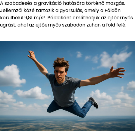
A szabadesés a gravitáció hatására történő mozgás.
Jellemzői közé tartozik a gyorsulás, amely a Földön
körülbelül 9,81 m/s². Példaként említhetjük az ejtőernyős
ugrást, ahol az ejtőernyős szabadon zuhan a föld felé.