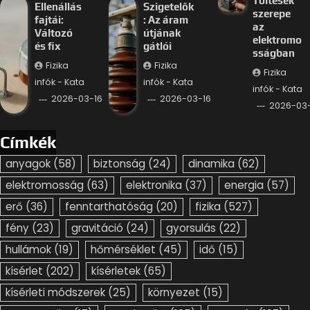
Töltések
Ellenállás
Szigetelők
szerepe
fajtái:
: Az áram
az
Változó
útjának
elektromo
és fix
gátlói
sságban
Fizika
Fizika
Fizika
infók - Kata
infók - Kata
infók - Kata
2026-03-16
2026-03-16
2026-03-
Címkék
anyagok
(58)
biztonság
(24)
dinamika
(62)
elektromosság
(63)
elektronika
(37)
energia
(57)
erő
(36)
fenntarthatóság
(20)
fizika
(527)
fény
(23)
gravitáció
(24)
gyorsulás
(22)
hullámok
(19)
hőmérséklet
(45)
idő
(15)
kísérlet
(202)
kísérletek
(65)
kísérleti módszerek
(25)
környezet
(15)