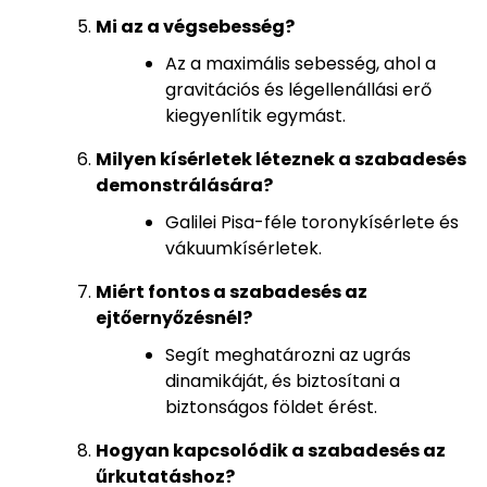
Mi az a végsebesség?
Az a maximális sebesség, ahol a
gravitációs és légellenállási erő
kiegyenlítik egymást.
Milyen kísérletek léteznek a szabadesés
demonstrálására?
Galilei Pisa-féle toronykísérlete és
vákuumkísérletek.
Miért fontos a szabadesés az
ejtőernyőzésnél?
Segít meghatározni az ugrás
dinamikáját, és biztosítani a
biztonságos földet érést.
Hogyan kapcsolódik a szabadesés az
űrkutatáshoz?