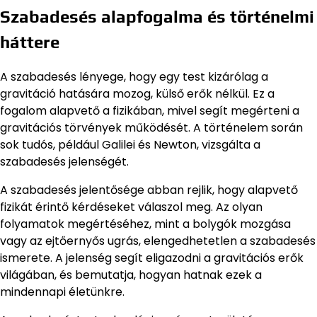
Szabadesés alapfogalma és történelmi
háttere
A szabadesés lényege, hogy egy test kizárólag a
gravitáció hatására mozog, külső erők nélkül. Ez a
fogalom alapvető a fizikában, mivel segít megérteni a
gravitációs törvények működését. A történelem során
sok tudós, például Galilei és Newton, vizsgálta a
szabadesés jelenségét.
A szabadesés jelentősége abban rejlik, hogy alapvető
fizikát érintő kérdéseket válaszol meg. Az olyan
folyamatok megértéséhez, mint a bolygók mozgása
vagy az ejtőernyős ugrás, elengedhetetlen a szabadesés
ismerete. A jelenség segít eligazodni a gravitációs erők
világában, és bemutatja, hogyan hatnak ezek a
mindennapi életünkre.