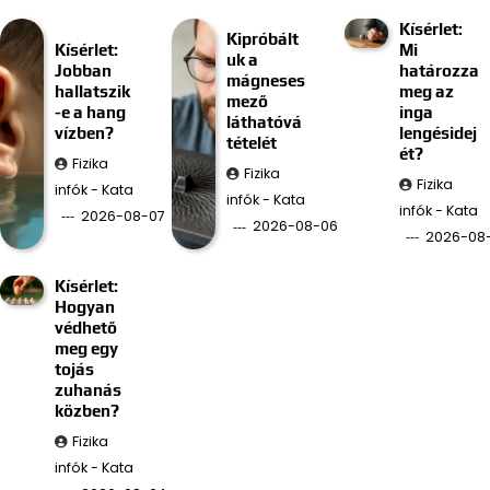
Kísérlet:
Kipróbált
Kísérlet:
Mi
uk a
Jobban
határozza
mágneses
hallatszik
meg az
mező
-e a hang
inga
láthatóvá
vízben?
lengésidej
tételét
ét?
Fizika
Fizika
Fizika
infók - Kata
infók - Kata
infók - Kata
2026-08-07
2026-08-06
2026-08
Kísérlet:
Hogyan
védhető
meg egy
tojás
zuhanás
közben?
Fizika
infók - Kata