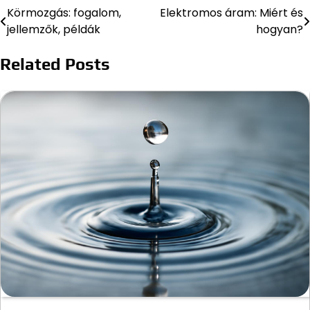
Körmozgás: fogalom,
Elektromos áram: Miért és
Bejegyzés
jellemzők, példák
hogyan?
navigáció
Related Posts