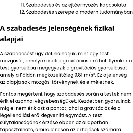
Szabadesés és az ejtőernyőzés kapcsolata
Szabadesés szerepe a modern tudományban
A szabadesés jelenségének fizikai
alapjai
A szabadesést úgy definiálhatjuk, mint egy test
mozgását, amelyre csak a gravitációs erő hat. Ilyenkor a
test gyorsulása megegyezik a gravitációs gyorsulással,
amely a Földön megközelítőleg 9,81 m/s². Ez a jelenség
az alapja sok mozgási törvénynek és elméletnek.
Fontos megérteni, hogy szabadesés során a testek nem
érik el azonnal végsebességüket. Kezdetben gyorsulnak,
míg el nem érik azt a pontot, ahol a gravitációs és a
légellenállási erő kiegyenlíti egymást. A test
súlytalanságának érzése ebben az állapotban
tapasztalható, ami különösen az űrhajósok számára