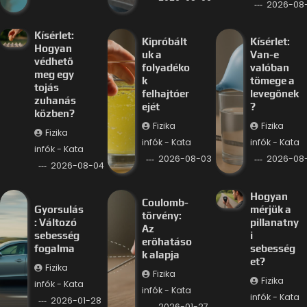
2026-08
Kísérlet:
Kipróbált
Kísérlet:
Hogyan
uk a
Van-e
védhető
folyadéko
valóban
meg egy
k
tömege a
tojás
felhajtóer
levegőnek
zuhanás
ejét
?
közben?
Fizika
Fizika
Fizika
infók - Kata
infók - Kata
infók - Kata
2026-08-03
2026-08
2026-08-04
Hogyan
Coulomb-
Gyorsulás
mérjük a
törvény:
: Változó
pillanatny
Az
sebesség
i
erőhatáso
fogalma
sebesség
k alapja
et?
Fizika
Fizika
Fizika
infók - Kata
infók - Kata
infók - Kata
2026-01-28
2026-01-27