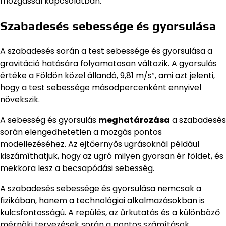
mozgással kapcsolatban.
Szabadesés sebessége és gyorsulása
A szabadesés során a test sebessége és gyorsulása a
gravitáció hatására folyamatosan változik. A gyorsulás
értéke a Földön közel állandó, 9,81 m/s², ami azt jelenti,
hogy a test sebessége másodpercenként ennyivel
növekszik.
A sebesség és gyorsulás
meghatározása
a szabadesés
során elengedhetetlen a mozgás pontos
modellezéséhez. Az ejtőernyős ugrásoknál például
kiszámíthatjuk, hogy az ugró milyen gyorsan ér földet, és
mekkora lesz a becsapódási sebesség.
A szabadesés sebessége és gyorsulása nemcsak a
fizikában, hanem a technológiai alkalmazásokban is
kulcsfontosságú. A repülés, az űrkutatás és a különböző
mérnöki tervezések során a pontos számítások