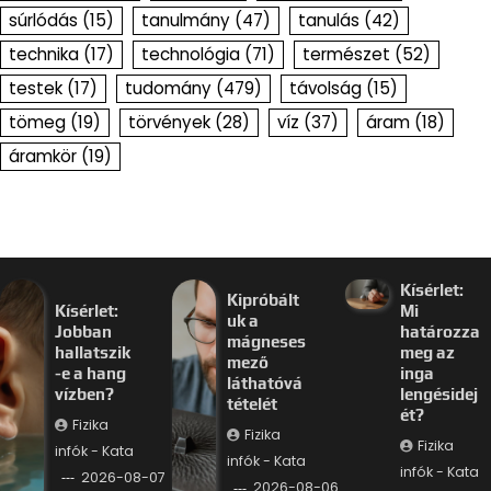
súrlódás
(15)
tanulmány
(47)
tanulás
(42)
technika
(17)
technológia
(71)
természet
(52)
testek
(17)
tudomány
(479)
távolság
(15)
tömeg
(19)
törvények
(28)
víz
(37)
áram
(18)
áramkör
(19)
Kísérlet:
Kipróbált
Kísérlet:
Mi
uk a
Jobban
határozza
mágneses
hallatszik
meg az
mező
-e a hang
inga
láthatóvá
vízben?
lengésidej
tételét
ét?
Fizika
Fizika
Fizika
infók - Kata
infók - Kata
infók - Kata
2026-08-07
2026-08-06