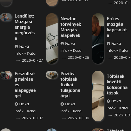
2026-01-
Lendület:
Newton
Erő és
Mozgási
törvényei:
mozgás
energia
Mozgás
kapcsolat
megőrzés
alapelvek
a
e
Fizika
Fizika
Fizika
infók - Kata
infók - Kata
infók - Kata
2026-01-25
2026-01-
2026-01-27
Feszültsé
Pozitív
Töltések
g mérése
töltések
közötti
és
fizikai
kölcsönha
alapegysé
tulajdons
tások
gei
ágai
Fizika
Fizika
Fizika
infók - Kata
infók - Kata
infók - Kata
2026-03-
2026-03-17
2026-03-16