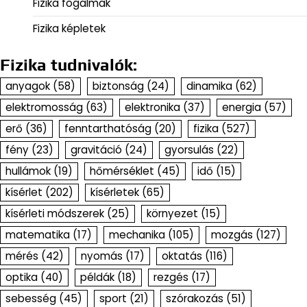
Fizika fogalmak
Fizika képletek
Fizika tudnivalók:
anyagok
(58)
biztonság
(24)
dinamika
(62)
elektromosság
(63)
elektronika
(37)
energia
(57)
erő
(36)
fenntarthatóság
(20)
fizika
(527)
fény
(23)
gravitáció
(24)
gyorsulás
(22)
hullámok
(19)
hőmérséklet
(45)
idő
(15)
kísérlet
(202)
kísérletek
(65)
kísérleti módszerek
(25)
környezet
(15)
matematika
(17)
mechanika
(105)
mozgás
(127)
mérés
(42)
nyomás
(17)
oktatás
(116)
optika
(40)
példák
(18)
rezgés
(17)
sebesség
(45)
sport
(21)
szórakozás
(51)