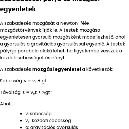
egyenletek
A szabadesés mozgását a Newton-féle
mozgástörvények írják le. A testek mozgása
egyenletesen gyorsuló mozgásként modellezhető, ahol
a gyorsulás a gravitációs gyorsulással egyenlő. A testek
pályája parabola alakú lehet, ha figyelembe vesszük a
kezdeti sebességet és irányt.
A szabadesés
mozgási egyenletei
a következők:
Sebesség: v = v₀ + gt
Távolság: s = v₀t + ½gt²
Ahol:
v: sebesség
v₀: kezdeti sebesség
g: gravitációs gyorsulás