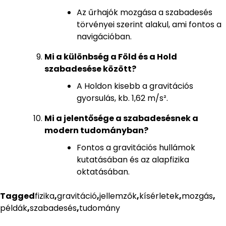
Az űrhajók mozgása a szabadesés
törvényei szerint alakul, ami fontos a
navigációban.
Mi a különbség a Föld és a Hold
szabadesése között?
A Holdon kisebb a gravitációs
gyorsulás, kb. 1,62 m/s².
Mi a jelentősége a szabadesésnek a
modern tudományban?
Fontos a gravitációs hullámok
kutatásában és az alapfizika
oktatásában.
Tagged
fizika
,
gravitáció
,
jellemzők
,
kísérletek
,
mozgás
,
példák
,
szabadesés
,
tudomány