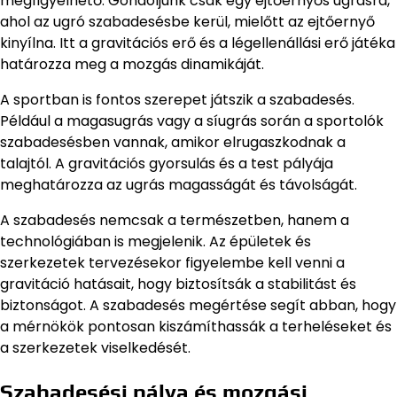
megfigyelhető. Gondoljunk csak egy ejtőernyős ugrásra,
ahol az ugró szabadesésbe kerül, mielőtt az ejtőernyő
kinyílna. Itt a gravitációs erő és a légellenállási erő játéka
határozza meg a mozgás dinamikáját.
A sportban is fontos szerepet játszik a szabadesés.
Például a magasugrás vagy a síugrás során a sportolók
szabadesésben vannak, amikor elrugaszkodnak a
talajtól. A gravitációs gyorsulás és a test pályája
meghatározza az ugrás magasságát és távolságát.
A szabadesés nemcsak a természetben, hanem a
technológiában is megjelenik. Az épületek és
szerkezetek tervezésekor figyelembe kell venni a
gravitáció hatásait, hogy biztosítsák a stabilitást és
biztonságot. A szabadesés megértése segít abban, hogy
a mérnökök pontosan kiszámíthassák a terheléseket és
a szerkezetek viselkedését.
Szabadesési pálya és mozgási