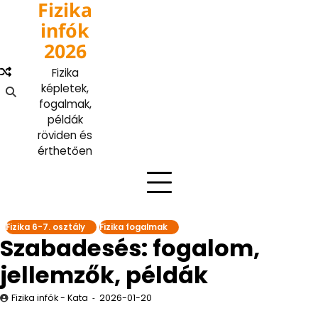
Fizika
Skip
to
infók
content
2026
Fizika
képletek,
fogalmak,
példák
röviden és
érthetően
Fizika 6-7. osztály
Fizika fogalmak
Szabadesés: fogalom,
jellemzők, példák
Fizika infók - Kata
2026-01-20