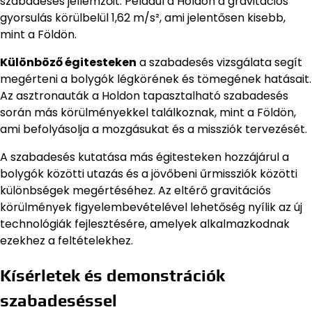
szabadesés jellemzőit. Például a Holdon a gravitációs
gyorsulás körülbelül 1,62 m/s², ami jelentősen kisebb,
mint a Földön.
Különböző égitesteken
a szabadesés vizsgálata segít
megérteni a bolygók légkörének és tömegének hatásait.
Az asztronauták a Holdon tapasztalható szabadesés
során más körülményekkel találkoznak, mint a Földön,
ami befolyásolja a mozgásukat és a missziók tervezését.
A szabadesés kutatása más égitesteken hozzájárul a
bolygók közötti utazás és a jövőbeni űrmissziók közötti
különbségek megértéséhez. Az eltérő gravitációs
körülmények figyelembevételével lehetőség nyílik az új
technológiák fejlesztésére, amelyek alkalmazkodnak
ezekhez a feltételekhez.
Kísérletek és demonstrációk
szabadeséssel