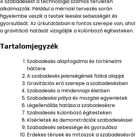
A szabadesést a technológia számos területén
alkalmazzák. Például a mérnöki tervezés során
figyelembe veszik a testek leesési sebességét és
gyorsulását. Az űrkutatásban is fontos szerepe van, ahol
a gravitáció hatását vizsgálják a különböző égitesteken.
Tartalomjegyzék
Szabadesés alapfogalma és történelmi
háttere
A szabadesés jelenségének fizikai alapjai
Gravitációs erő szerepe a szabadesésben
Szabadesés a mindennapi életben
Szabadesési pálya és mozgási egyenletek
Légellenállás hatása a szabadesésre
Szabadesés különböző égitesteken
Kísérletek és demonstrációk szabadeséssel
Szabadesés sebessége és gyorsulása
Érdekes tények és mítoszok a szabadesésről