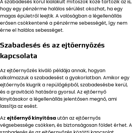
A szabadesés körül kialakult mítoszok közé tartozik az is,
hogy egy pénzérme halálos sérülést okozhat, ha egy
magas épületről leejtik. A valóságban a légellenállás
erősen csökkentené a pénzérme sebességét, így nem
érne el halálos sebességet.
Szabadesés és az ejtőernyőzés
kapcsolata
Az ejtőernyőzés kiváló példája annak, hogyan
alkalmazzuk a szabadesést a gyakorlatban. Amikor egy
ejtőernyős kiugrik a repülőgépből, szabadesésbe kerül,
és a gravitáció hatására gyorsul. Az ejtőernyő
kinyitásakor a légellenállás jelentősen megnő, ami
lassítja az esést.
Az
ejtőernyő kinyitása
után az ejtőernyős
végsebessége csökken, és biztonságosan földet érhet. A
szabadesés és az ejtőernyőzés közötti kapcsolat