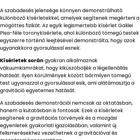
A szabadesés jelensége könnyen demonstrálható
különböző kísérletekkel, amelyek segítenek megérteni a
mögöttes fizikát. Az egyik legismertebb kísérlet Galilei
Pisa-féle toronykísérlete, ahol különböző tömegű testek
egyszerre történő leejtésével demonstrálta, hogy azok
ugyanakkora gyorsulással esnek.
Kísérletek során
gyakran alkalmaznak
vákuumkamrákat, hogy kiküszöböljék a légellenállás
hatását. Ilyen körülmények között bármilyen tömegű
test ugyanazzal a gyorsulással esik, ami alátámasztja a
gravitáció egyetemes hatását.
A szabadesés demonstrációi nemcsak az oktatásban,
hanem a kutatásban is fontosak. Ezek a kísérletek
segítenek a gravitációs törvények és a mozgási
egyenletek gyakorlati igazolásában, valamint új
felismerésekhez vezethetnek a gravitációval és