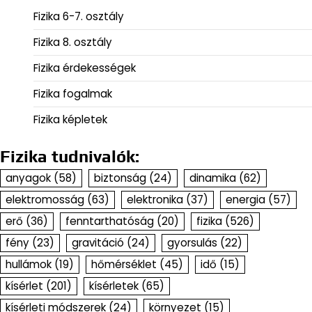
Fizika 6-7. osztály
Fizika 8. osztály
Fizika érdekességek
Fizika fogalmak
Fizika képletek
Fizika tudnivalók:
anyagok
(58)
biztonság
(24)
dinamika
(62)
elektromosság
(63)
elektronika
(37)
energia
(57)
erő
(36)
fenntarthatóság
(20)
fizika
(526)
fény
(23)
gravitáció
(24)
gyorsulás
(22)
hullámok
(19)
hőmérséklet
(45)
idő
(15)
kísérlet
(201)
kísérletek
(65)
kísérleti módszerek
(24)
környezet
(15)