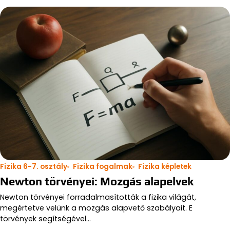
Fizika 6-7. osztály
Fizika fogalmak
Fizika képletek
Newton törvényei: Mozgás alapelvek
Newton törvényei forradalmasították a fizika világát,
megértetve velünk a mozgás alapvető szabályait. E
törvények segítségével…