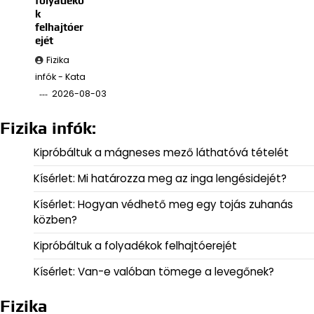
folyadéko
k
felhajtóer
ejét
Fizika
infók - Kata
2026-08-03
Fizika infók:
Kipróbáltuk a mágneses mező láthatóvá tételét
Kísérlet: Mi határozza meg az inga lengésidejét?
Kísérlet: Hogyan védhető meg egy tojás zuhanás
közben?
Kipróbáltuk a folyadékok felhajtóerejét
Kísérlet: Van-e valóban tömege a levegőnek?
Fizika