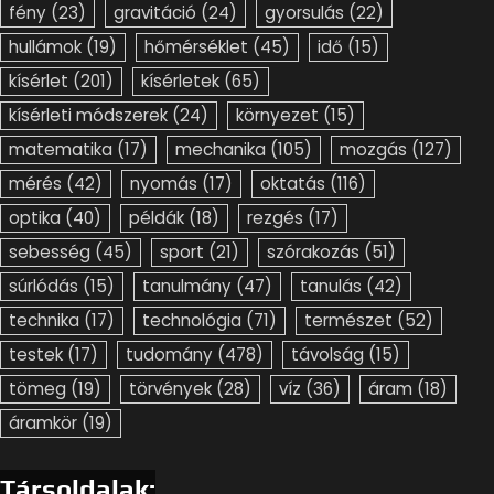
fény
(23)
gravitáció
(24)
gyorsulás
(22)
hullámok
(19)
hőmérséklet
(45)
idő
(15)
kísérlet
(201)
kísérletek
(65)
kísérleti módszerek
(24)
környezet
(15)
matematika
(17)
mechanika
(105)
mozgás
(127)
mérés
(42)
nyomás
(17)
oktatás
(116)
optika
(40)
példák
(18)
rezgés
(17)
sebesség
(45)
sport
(21)
szórakozás
(51)
súrlódás
(15)
tanulmány
(47)
tanulás
(42)
technika
(17)
technológia
(71)
természet
(52)
testek
(17)
tudomány
(478)
távolság
(15)
tömeg
(19)
törvények
(28)
víz
(36)
áram
(18)
áramkör
(19)
Társoldalak: