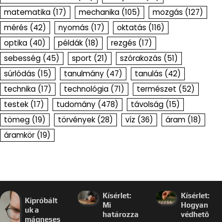
matematika
(17)
mechanika
(105)
mozgás
(127)
mérés
(42)
nyomás
(17)
oktatás
(116)
optika
(40)
példák
(18)
rezgés
(17)
sebesség
(45)
sport
(21)
szórakozás
(51)
súrlódás
(15)
tanulmány
(47)
tanulás
(42)
technika
(17)
technológia
(71)
természet
(52)
testek
(17)
tudomány
(478)
távolság
(15)
tömeg
(19)
törvények
(28)
víz
(36)
áram
(18)
áramkör
(19)
Kísérlet:
Kísérlet:
Kipróbált
Mi
Hogyan
uk a
határozza
védhető
mágneses