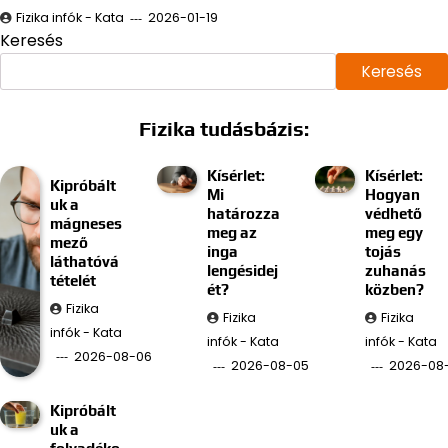
Fizika infók - Kata
2026-01-19
Keresés
Keresés
Fizika tudásbázis:
Kísérlet:
Kísérlet:
Kipróbált
Mi
Hogyan
uk a
határozza
védhető
mágneses
meg az
meg egy
mező
inga
tojás
láthatóvá
lengésidej
zuhanás
tételét
ét?
közben?
Fizika
Fizika
Fizika
infók - Kata
infók - Kata
infók - Kata
2026-08-06
2026-08-05
2026-08
Kipróbált
uk a