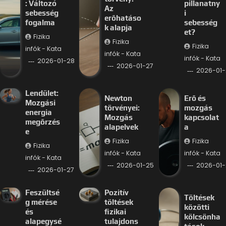
: Változó
pillanatny
Az
sebesség
i
erőhatáso
fogalma
sebesség
k alapja
et?
Fizika
Fizika
Fizika
infók - Kata
infók - Kata
infók - Kata
2026-01-28
2026-01-27
2026-01-
Lendület:
Newton
Erő és
Mozgási
törvényei:
mozgás
energia
Mozgás
kapcsolat
megőrzés
alapelvek
a
e
Fizika
Fizika
Fizika
infók - Kata
infók - Kata
infók - Kata
2026-01-25
2026-01-
2026-01-27
Feszültsé
Pozitív
Töltések
g mérése
töltések
közötti
és
fizikai
kölcsönha
alapegysé
tulajdons