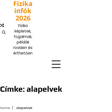
Fizika
Skip
to
infók
content
2026
Fizika
képletek,
fogalmak,
példák
röviden és
érthetően
Címke:
alapelvek
Home
alapelvek