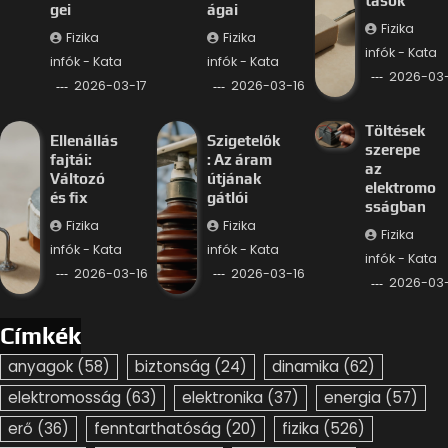
tások
gei
ágai
Fizika
Fizika
Fizika
infók - Kata
infók - Kata
infók - Kata
2026-03-
2026-03-17
2026-03-16
Töltések
Ellenállás
Szigetelők
szerepe
fajtái:
: Az áram
az
Változó
útjának
elektromo
és fix
gátlói
sságban
Fizika
Fizika
Fizika
infók - Kata
infók - Kata
infók - Kata
2026-03-16
2026-03-16
2026-03-
Címkék
anyagok
(58)
biztonság
(24)
dinamika
(62)
elektromosság
(63)
elektronika
(37)
energia
(57)
erő
(36)
fenntarthatóság
(20)
fizika
(526)