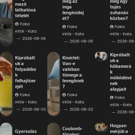
meg az
meg egy
mező
inga
tojás
láthatóvá
lengésidej
zuhanás
tételét
ét?
közben?
Fizika
Fizika
Fizika
infók - Kata
infók - Kata
infók - Kata
2026-08-06
2026-08-05
2026-08
Kipróbált
Kipróbált
Kísérlet:
uk a
uk a
Van-e
hőkamerá
folyadéko
valóban
k
k
tömege a
működésé
felhajtóer
levegőnek
nek
ejét
?
alapjait
Fizika
Fizika
Fizika
infók - Kata
infók - Kata
infók - Kata
2026-08-03
2026-08-02
2026-08-
Hogyan
Coulomb-
Gyorsulás
mérjük a
törvény: