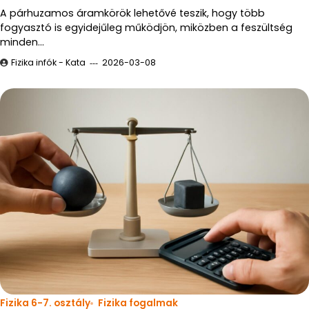
A párhuzamos áramkörök lehetővé teszik, hogy több
fogyasztó is egyidejűleg működjön, miközben a feszültség
minden…
Fizika infók - Kata
2026-03-08
Fizika 6-7. osztály
Fizika fogalmak