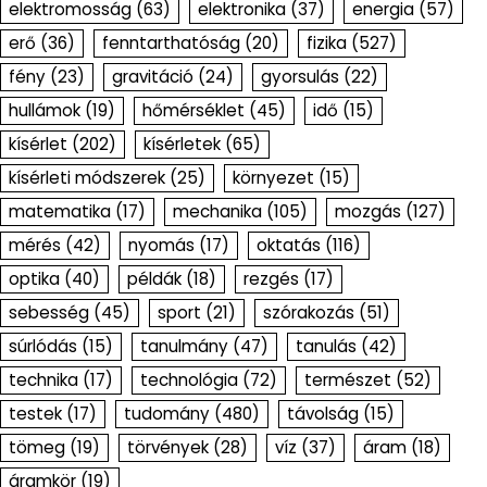
elektromosság
(63)
elektronika
(37)
energia
(57)
erő
(36)
fenntarthatóság
(20)
fizika
(527)
fény
(23)
gravitáció
(24)
gyorsulás
(22)
hullámok
(19)
hőmérséklet
(45)
idő
(15)
kísérlet
(202)
kísérletek
(65)
kísérleti módszerek
(25)
környezet
(15)
matematika
(17)
mechanika
(105)
mozgás
(127)
mérés
(42)
nyomás
(17)
oktatás
(116)
optika
(40)
példák
(18)
rezgés
(17)
sebesség
(45)
sport
(21)
szórakozás
(51)
súrlódás
(15)
tanulmány
(47)
tanulás
(42)
technika
(17)
technológia
(72)
természet
(52)
testek
(17)
tudomány
(480)
távolság
(15)
tömeg
(19)
törvények
(28)
víz
(37)
áram
(18)
áramkör
(19)