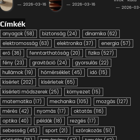
2026-03-16
2026-03-16
2026-03-
Címkék
anyagok
(58)
biztonság
(24)
dinamika
(62)
elektromosság
(63)
elektronika
(37)
energia
(57)
erő
(36)
fenntarthatóság
(20)
fizika
(527)
fény
(23)
gravitáció
(24)
gyorsulás
(22)
hullámok
(19)
hőmérséklet
(45)
idő
(15)
kísérlet
(202)
kísérletek
(65)
kísérleti módszerek
(25)
környezet
(15)
matematika
(17)
mechanika
(105)
mozgás
(127)
mérés
(42)
nyomás
(17)
oktatás
(116)
optika
(40)
példák
(18)
rezgés
(17)
sebesség
(45)
sport
(21)
szórakozás
(51)