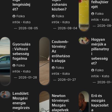
felhajtóer
lengésidej
zuhanás
ejét
ét?
közben?
Fizika
Fizika
Fizika
infók - Kata
infók - Kata
infók - Kata
2026-08
2026-08-05
2026-08-04
Hogyan
Coulomb-
Gyorsulás
mérjük a
törvény:
: Változó
pillanatny
Az
sebesség
i
erőhatáso
fogalma
sebesség
k alapja
et?
Fizika
Fizika
Fizika
infók - Kata
infók - Kata
infók - Kata
2026-01-28
2026-01-27
2026-01-
Lendület:
Newton
Erő és
Mozgási
törvényei:
mozgás
energia
Mozgás
kapcsolat
megőrzés
alapelvek
a