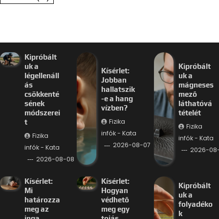
Kipróbált
uk a
Kipróbált
Kísérlet:
légellenáll
uk a
Jobban
ás
mágneses
hallatszik
csökkenté
mező
-e a hang
sének
láthatóvá
vízben?
módszerei
tételét
Fizika
t
Fizika
infók - Kata
Fizika
infók - Kata
2026-08-07
infók - Kata
2026-08
2026-08-08
Kísérlet:
Kísérlet:
Kipróbált
Mi
Hogyan
uk a
határozza
védhető
folyadéko
meg az
meg egy
k
inga
tojás