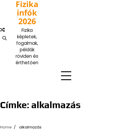
Fizika
Skip
to
infók
content
2026
Fizika
képletek,
fogalmak,
példák
röviden és
érthetően
Címke:
alkalmazás
Home
alkalmazás