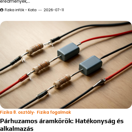
eredmények,…
Fizika infók - Kata
2026-07-11
Fizika 8. osztály
Fizika fogalmak
Párhuzamos áramkörök: Hatékonyság és
alkalmazás