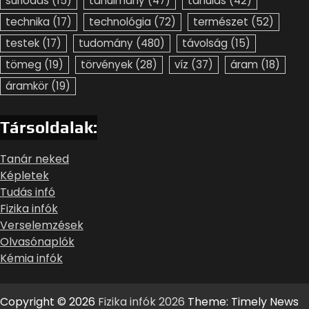
súrlódás
(15)
tanulmány
(47)
tanulás
(42)
technika
(17)
technológia
(72)
természet
(52)
testek
(17)
tudomány
(480)
távolság
(15)
tömeg
(19)
törvények
(28)
víz
(37)
áram
(18)
áramkör
(19)
Társoldalak:
Tanár neked
Képletek
Tudás infó
Fizika infók
Verselemzések
Olvasónaplók
Kémia infók
Copyright © 2026
Fizika infók 2026
Theme: Timely News