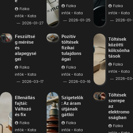
e
Fizika
Fizika
Fizika
infók - Kata
infók - Kata
infók - Kata
2026-01-25
2026-01-
2026-01-27
Feszültsé
Pozitív
Töltések
g mérése
töltések
közötti
és
fizikai
kölcsönha
alapegysé
tulajdons
tások
gei
ágai
Fizika
Fizika
Fizika
infók - Kata
infók - Kata
infók - Kata
2026-03-
2026-03-17
2026-03-16
Töltések
Ellenállás
Szigetelők
szerepe
fajtái:
: Az áram
az
Változó
útjának
elektromo
és fix
gátlói
sságban
Fizika
Fizika
Fizika
infók - Kata
infók - Kata
infók - Kata