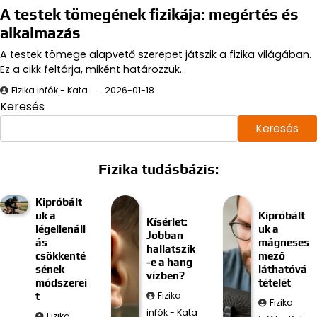
A testek tömegének fizikája: megértés és
alkalmazás
A testek tömege alapvető szerepet játszik a fizika világában.
Ez a cikk feltárja, miként határozzuk…
Fizika infók - Kata
2026-01-18
Keresés
Keresés
Fizika tudásbázis:
Kipróbált
uk a
Kipróbált
Kísérlet:
légellenáll
uk a
Jobban
ás
mágneses
hallatszik
csökkenté
mező
-e a hang
sének
láthatóvá
vízben?
módszerei
tételét
Fizika
t
Fizika
infók - Kata
Fizika