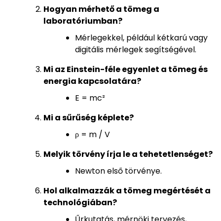
Hogyan mérhető a tömeg a
laboratóriumban?
Mérlegekkel, például kétkarú vagy
digitális mérlegek segítségével.
Mi az Einstein-féle egyenlet a tömeg és
energia kapcsolatára?
E = mc²
Mi a sűrűség képlete?
ρ = m / V
Melyik törvény írja le a tehetetlenséget?
Newton első törvénye.
Hol alkalmazzák a tömeg megértését a
technológiában?
Űrkutatás, mérnöki tervezés,