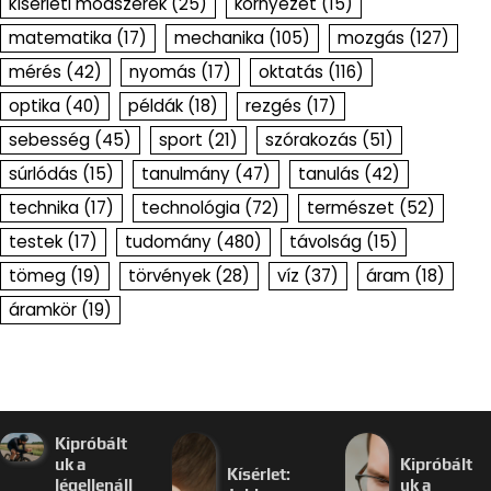
kísérleti módszerek
(25)
környezet
(15)
matematika
(17)
mechanika
(105)
mozgás
(127)
mérés
(42)
nyomás
(17)
oktatás
(116)
optika
(40)
példák
(18)
rezgés
(17)
sebesség
(45)
sport
(21)
szórakozás
(51)
súrlódás
(15)
tanulmány
(47)
tanulás
(42)
technika
(17)
technológia
(72)
természet
(52)
testek
(17)
tudomány
(480)
távolság
(15)
tömeg
(19)
törvények
(28)
víz
(37)
áram
(18)
áramkör
(19)
Kipróbált
uk a
Kipróbált
Kísérlet:
légellenáll
uk a