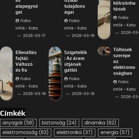
és
fizikai
kölcsönha
alapegysé
tulajdons
tások
gei
ágai
Fizika
Fizika
Fizika
infók - Kata
infók - Kata
infók - Kata
2026-03-
2026-03-17
2026-03-16
Töltések
Ellenállás
Szigetelők
szerepe
fajtái:
: Az áram
az
Változó
útjának
elektromo
és fix
gátlói
sságban
Fizika
Fizika
Fizika
infók - Kata
infók - Kata
infók - Kata
2026-03-16
2026-03-16
2026-03-
Címkék
anyagok
(58)
biztonság
(24)
dinamika
(62)
elektromosság
(63)
elektronika
(37)
energia
(57)