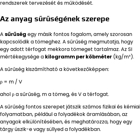
rendszerek tervezését és működését.
Az anyag sűrűségének szerepe
A
sűrűség
egy másik fontos fogalom, amely szorosan
kapcsolódik a tömeghez. A sűrűség megmutatja, hogy
egy adott térfogat mekkora tömeget tartalmaz. Az SI
mértékegysége a
kilogramm per köbméter
(kg/m³).
A sűrűség kiszámítható a következőképpen:
ρ = m / V
ahol ρ a sűrűség, m a tömeg, és V a térfogat.
A sűrűség fontos szerepet játszik számos fizikai és kémiai
folyamatban, például a folyadékok áramlásában, az
anyagok elkülönítésében, és meghatározza, hogy egy
tárgy úszik-e vagy süllyed a folyadékban.