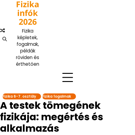
Fizika
Skip
to
infók
content
2026
Fizika
képletek,
fogalmak,
példák
röviden és
érthetően
Fizika 6-7. osztály
Fizika fogalmak
A testek tömegének
fizikája: megértés és
alkalmazás