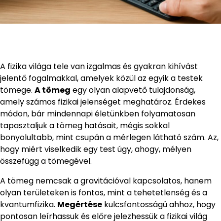
A fizika világa tele van izgalmas és gyakran kihívást
jelentő fogalmakkal, amelyek közül az egyik a testek
tömege.
A tömeg
egy olyan alapvető tulajdonság,
amely számos fizikai jelenséget meghatároz. Érdekes
módon, bár mindennapi életünkben folyamatosan
tapasztaljuk a tömeg hatásait, mégis sokkal
bonyolultabb, mint csupán a mérlegen látható szám. Az,
hogy miért viselkedik egy test úgy, ahogy, mélyen
összefügg a tömegével.
A tömeg nemcsak a gravitációval kapcsolatos, hanem
olyan területeken is fontos, mint a tehetetlenség és a
kvantumfizika.
Megértése
kulcsfontosságú ahhoz, hogy
pontosan leírhassuk és előre jelezhessük a fizikai világ