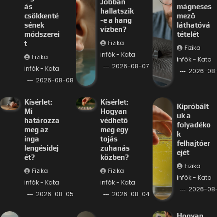
Jobban
ás
mágneses
hallatszik
csökkenté
mező
-e a hang
sének
láthatóvá
vízben?
módszerei
tételét
Fizika
t
Fizika
infók - Kata
Fizika
infók - Kata
2026-08-07
infók - Kata
2026-08
2026-08-08
Kísérlet:
Kísérlet:
Kipróbált
Mi
Hogyan
uk a
határozza
védhető
folyadéko
meg az
meg egy
k
inga
tojás
felhajtóer
lengésidej
zuhanás
ejét
ét?
közben?
Fizika
Fizika
Fizika
infók - Kata
infók - Kata
infók - Kata
2026-08
2026-08-05
2026-08-04
Hogyan