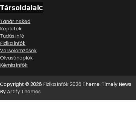
Társoldalak:
Tanár neked
Képletek
Tudás infó
Fizika infók
Verselemzések
Olvasónaplók
Kémia infók
Copyright © 2026
Fizika infók 2026
Theme: Timely News
By
Artify Themes
.