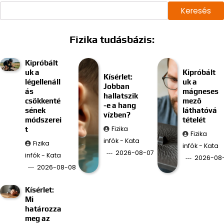
Keresés
Fizika tudásbázis:
Kipróbált
uk a
Kipróbált
Kísérlet:
légellenáll
uk a
Jobban
ás
mágneses
hallatszik
csökkenté
mező
-e a hang
sének
láthatóvá
vízben?
módszerei
tételét
Fizika
t
Fizika
infók - Kata
Fizika
infók - Kata
2026-08-07
infók - Kata
2026-08
2026-08-08
Kísérlet:
Mi
határozza
meg az