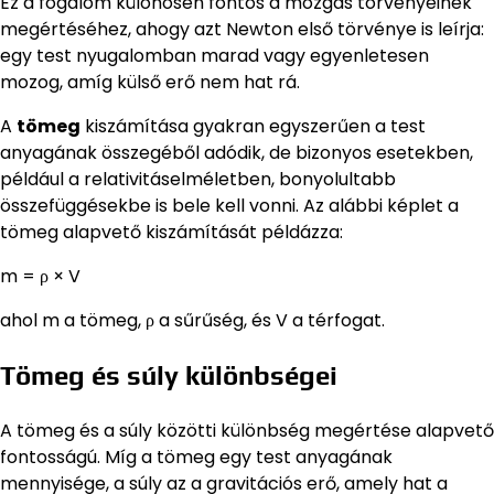
Ez a fogalom különösen fontos a mozgás törvényeinek
megértéséhez, ahogy azt Newton első törvénye is leírja:
egy test nyugalomban marad vagy egyenletesen
mozog, amíg külső erő nem hat rá.
A
tömeg
kiszámítása gyakran egyszerűen a test
anyagának összegéből adódik, de bizonyos esetekben,
például a relativitáselméletben, bonyolultabb
összefüggésekbe is bele kell vonni. Az alábbi képlet a
tömeg alapvető kiszámítását példázza:
m = ρ × V
ahol m a tömeg, ρ a sűrűség, és V a térfogat.
Tömeg és súly különbségei
A tömeg és a súly közötti különbség megértése alapvető
fontosságú. Míg a tömeg egy test anyagának
mennyisége, a súly az a gravitációs erő, amely hat a