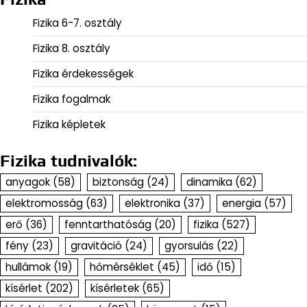
Fizika 6-7. osztály
Fizika 8. osztály
Fizika érdekességek
Fizika fogalmak
Fizika képletek
Fizika tudnivalók:
anyagok
(58)
biztonság
(24)
dinamika
(62)
elektromosság
(63)
elektronika
(37)
energia
(57)
erő
(36)
fenntarthatóság
(20)
fizika
(527)
fény
(23)
gravitáció
(24)
gyorsulás
(22)
hullámok
(19)
hőmérséklet
(45)
idő
(15)
kísérlet
(202)
kísérletek
(65)