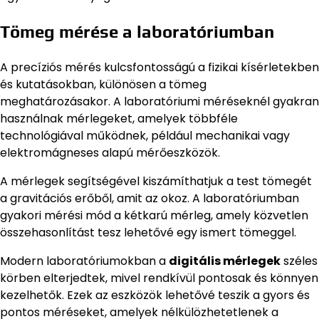
Tömeg mérése a laboratóriumban
A precíziós mérés kulcsfontosságú a fizikai kísérletekben
és kutatásokban, különösen a tömeg
meghatározásakor. A laboratóriumi méréseknél gyakran
használnak mérlegeket, amelyek többféle
technológiával működnek, például mechanikai vagy
elektromágneses alapú mérőeszközök.
A mérlegek segítségével kiszámíthatjuk a test tömegét
a gravitációs erőből, amit az okoz. A laboratóriumban
gyakori mérési mód a kétkarú mérleg, amely közvetlen
összehasonlítást tesz lehetővé egy ismert tömeggel.
Modern laboratóriumokban a
digitális mérlegek
széles
körben elterjedtek, mivel rendkívül pontosak és könnyen
kezelhetők. Ezek az eszközök lehetővé teszik a gyors és
pontos méréseket, amelyek nélkülözhetetlenek a