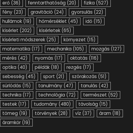
erő
(36)
fenntarthatóság
(20)
fizika
(527)
fény
(23)
gravitáció
(24)
gyorsulás
(22)
hullámok
(19)
hőmérséklet
(45)
idő
(15)
kísérlet
(202)
kísérletek
(65)
kísérleti módszerek
(25)
környezet
(15)
matematika
(17)
mechanika
(105)
mozgás
(127)
mérés
(42)
nyomás
(17)
oktatás
(116)
optika
(40)
példák
(18)
rezgés
(17)
sebesség
(45)
sport
(21)
szórakozás
(51)
súrlódás
(15)
tanulmány
(47)
tanulás
(42)
technika
(17)
technológia
(72)
természet
(52)
testek
(17)
tudomány
(480)
távolság
(15)
tömeg
(19)
törvények
(28)
víz
(37)
áram
(18)
áramkör
(19)