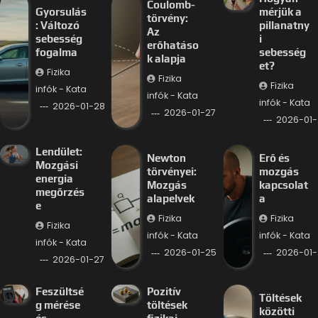
Coulomb-
Gyorsulás
mérjük a
törvény:
: Változó
pillanatny
Az
sebesség
i
erőhatáso
fogalma
sebesség
k alapja
et?
Fizika
Fizika
Fizika
infók - Kata
infók - Kata
infók - Kata
2026-01-28
2026-01-27
2026-01-
Lendület:
Newton
Erő és
Mozgási
törvényei:
mozgás
energia
Mozgás
kapcsolat
megőrzés
alapelvek
a
e
Fizika
Fizika
Fizika
infók - Kata
infók - Kata
infók - Kata
2026-01-25
2026-01-
2026-01-27
Feszültsé
Pozitív
Töltések
g mérése
töltések
közötti