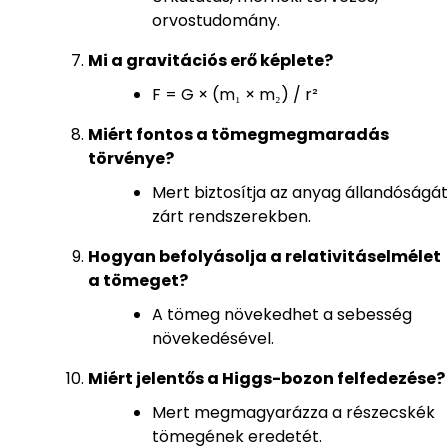
orvostudomány.
Mi a gravitációs erő képlete?
F = G × (m₁ × m₂) / r²
Miért fontos a tömegmegmaradás
törvénye?
Mert biztosítja az anyag állandóságát
zárt rendszerekben.
Hogyan befolyásolja a relativitáselmélet
a tömeget?
A tömeg növekedhet a sebesség
növekedésével.
Miért jelentős a Higgs-bozon felfedezése?
Mert megmagyarázza a részecskék
tömegének eredetét.