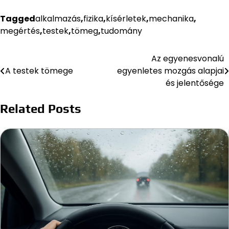
Tagged
alkalmazás
,
fizika
,
kísérletek
,
mechanika
,
megértés
,
testek
,
tömeg
,
tudomány
Az egyenesvonalú
Bejegyzés
A testek tömege
egyenletes mozgás alapjai
navigáció
és jelentősége
Related Posts