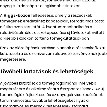
elektronok és a kvarkok, tömege meghatározza az
anyag tulajdonságait a legkisebb szinteken.
A
Higgs-bozon
felfedezése, amely a részecskék
tömegének eredetéhez kapcsolódik, forradalmasította
a fizika ezen területét. A kvantummechanika és a
relativitáselmélet összekapcsolása új távlatokat nyitott
a kisebb skálákon történő tömegkutatásokban.
Ezek az előrelépések hatással vannak a részecskefizikai
kutatásokra és az univerzum alapvető törvényeinek jobb
megértésére.
Jövőbeli kutatások és lehetőségek
A jövőbeli kutatások a tömeg fogalmának mélyebb
megértésére és alkalmazására összpontosítanak. Az új
technológiák fejlesztése és az anyagok viselkedésének
tanulmányozása további lehetőségeket nyújt a
tudományos és mérnöki felfedezések számára.