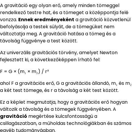
A gravitáció egy olyan erő, amely minden tömeggel
rendelkező testre hat, és a tömeget a középpontja felé
vonzza.
Ennek eredményeként
a gravitáció közvetlenül
befolyásolja a testek súlyát, de a tömegüket nem
változtatja meg. A gravitáció hatása a tömeg és a
távolság függvénye a test között.
Az univerzális gravitációs törvény, amelyet Newton
fejlesztett ki, a következőképpen írható fel:
F = G × (m₁ × m₂) / r²
ahol F a gravitációs erő, G a gravitációs állandó, m₁ és m₂
a két test tömege, és r a távolság a két test között.
Ez a képlet megmutatja, hogy a gravitációs erő hogyan
változik a távolság és a tömegek függvényében. A
gravitáció
megértése kulcsfontosságú a
csillagászatban, a műholdas technológiákban és számos
egyéb tudományágban.