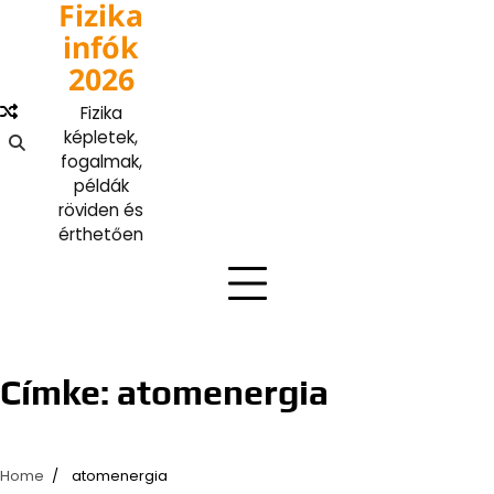
Fizika
Skip
to
infók
content
2026
Fizika
képletek,
fogalmak,
példák
röviden és
érthetően
Címke:
atomenergia
Home
atomenergia