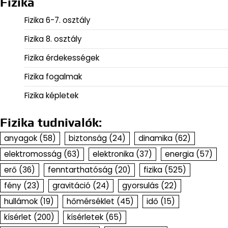
Fizika
Fizika 6-7. osztály
Fizika 8. osztály
Fizika érdekességek
Fizika fogalmak
Fizika képletek
Fizika tudnivalók:
anyagok
(58)
biztonság
(24)
dinamika
(62)
elektromosság
(63)
elektronika
(37)
energia
(57)
erő
(36)
fenntarthatóság
(20)
fizika
(525)
fény
(23)
gravitáció
(24)
gyorsulás
(22)
hullámok
(19)
hőmérséklet
(45)
idő
(15)
kísérlet
(200)
kísérletek
(65)