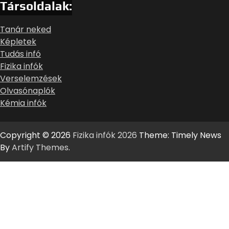
Társoldalak:
Tanár neked
Képletek
Tudás infó
Fizika infók
Verselemzések
Olvasónaplók
Kémia infók
Copyright © 2026
Fizika infók 2026
Theme: Timely News
By
Artify Themes
.