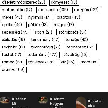
kísérleti módszerek
(23)
környezet
(15)
matematika
(17)
mechanika
(105)
mozgás
(127)
mérés
(42)
nyomás
(17)
oktatás
(115)
optika
(40)
példák
(18)
rezgés
(17)
sebesség
(45)
sport
(21)
szórakozás
(51)
súrlódás
(15)
tanulmány
(47)
tanulás
(42)
technika
(17)
technológia
(71)
természet
(52)
testek
(17)
tudomány
(477)
távolság
(15)
tömeg
(19)
törvények
(28)
víz
(36)
áram
(18)
áramkör
(19)
Kísérlet:
Kísérlet:
Kipróbált
Mi
Hogyan
uk a