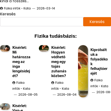
kínál a fosszilis…
Fizika infók - Kata
2026-03-14
Keresés
Keresés
Fizika tudásbázis:
Kísérlet:
Kísérlet:
Kipróbált
Mi
Hogyan
uk a
határozza
védhető
folyadéko
meg az
meg egy
k
inga
tojás
felhajtóer
lengésidej
zuhanás
ejét
ét?
közben?
Fizika
Fizika
Fizika
infók - Kata
infók - Kata
infók - Kata
2026-08
2026-08-05
2026-08-04
Kísérlet:
Van-e