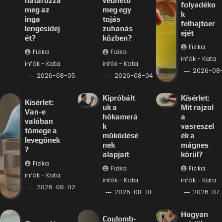
határozza
védhető
folyadéko
meg az
meg egy
k
inga
tojás
felhajtóer
lengésidej
zuhanás
ejét
ét?
közben?
Fizika
Fizika
Fizika
infók - Kata
infók - Kata
infók - Kata
2026-08
2026-08-05
2026-08-04
Kipróbált
Kísérlet:
Kísérlet:
uk a
Mit rajzol
Van-e
hőkamerá
a
valóban
k
vasreszel
tömege a
működésé
ék a
levegőnek
nek
mágnes
?
alapjait
körül?
Fizika
Fizika
Fizika
infók - Kata
infók - Kata
infók - Kata
2026-08-02
2026-08-01
2026-07-
Hogyan
Coulomb-