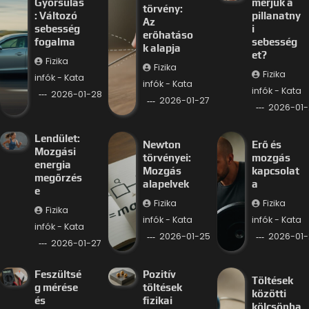
Gyorsulás
mérjük a
törvény:
: Változó
pillanatny
Az
sebesség
i
erőhatáso
fogalma
sebesség
k alapja
et?
Fizika
Fizika
Fizika
infók - Kata
infók - Kata
infók - Kata
2026-01-28
2026-01-27
2026-01-
Lendület:
Newton
Erő és
Mozgási
törvényei:
mozgás
energia
Mozgás
kapcsolat
megőrzés
alapelvek
a
e
Fizika
Fizika
Fizika
infók - Kata
infók - Kata
infók - Kata
2026-01-25
2026-01-
2026-01-27
Feszültsé
Pozitív
Töltések
g mérése
töltések
közötti
és
fizikai
kölcsönha