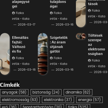
alapegysé
tulajdons
tások
gei
ágai
Fizika
Fizika
Fizika
infók - Kata
infók - Kata
infók - Kata
2026-03-
2026-03-17
2026-03-16
Töltések
Ellenállás
Szigetelők
szerepe
fajtái:
: Az áram
az
Változó
útjának
elektromo
és fix
gátlói
sságban
Fizika
Fizika
Fizika
infók - Kata
infók - Kata
infók - Kata
2026-03-16
2026-03-16
2026-03-
Címkék
anyagok
(58)
biztonság
(24)
dinamika
(62)
elektromosság
(63)
elektronika
(37)
energia
(57)
erő
(36)
fenntarthatóság
(20)
fizika
(525)