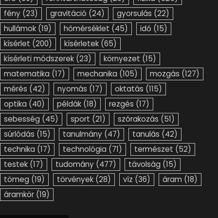
fény
(23)
gravitáció
(24)
gyorsulás
(22)
hullámok
(19)
hőmérséklet
(45)
idő
(15)
kísérlet
(200)
kísérletek
(65)
kísérleti módszerek
(23)
környezet
(15)
matematika
(17)
mechanika
(105)
mozgás
(127)
mérés
(42)
nyomás
(17)
oktatás
(115)
optika
(40)
példák
(18)
rezgés
(17)
sebesség
(45)
sport
(21)
szórakozás
(51)
súrlódás
(15)
tanulmány
(47)
tanulás
(42)
technika
(17)
technológia
(71)
természet
(52)
testek
(17)
tudomány
(477)
távolság
(15)
tömeg
(19)
törvények
(28)
víz
(36)
áram
(18)
áramkör
(19)