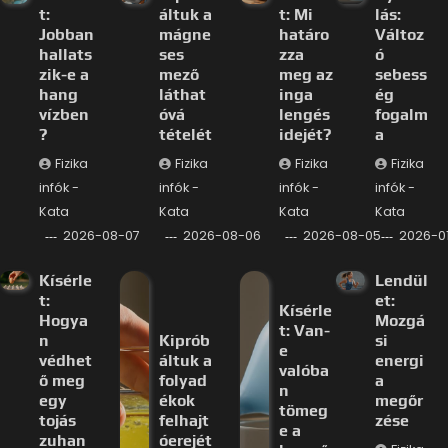
t:
áltuk a
t: Mi
lás:
Jobban
mágne
határo
Változ
hallats
ses
zza
ó
zik-e a
mező
meg az
sebess
hang
láthat
inga
ég
vízben
óvá
lengés
fogalm
?
tételét
idejét?
a
Fizika
Fizika
Fizika
Fizika
infók -
infók -
infók -
infók -
Kata
Kata
Kata
Kata
2026-08-07
2026-08-06
2026-08-05
2026-0
Kísérle
Lendül
t:
et:
Kísérle
Hogya
Mozgá
t: Van-
n
Kiprób
si
e
védhet
áltuk a
energi
valóba
ő meg
folyad
a
n
egy
ékok
megőr
tömeg
tojás
felhajt
zése
e a
zuhan
óerejét