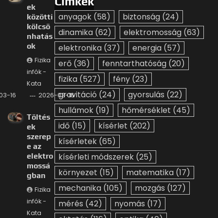
Címkék
ek
anyagok
(58)
biztonság
(24)
közötti
kölcsö
dinamika
(62)
elektromosság
(63)
nhatás
ok
elektronika
(37)
energia
(57)
Fizika
erő
(36)
fenntarthatóság
(20)
infók -
fizika
(527)
fény
(23)
Kata
gravitáció
(24)
gyorsulás
(22)
03-16
2026-03-16
hullámok
(19)
hőmérséklet
(45)
Töltés
idő
(15)
kísérlet
(202)
ek
szerep
kísérletek
(65)
e az
elektro
kísérleti módszerek
(25)
mossá
környezet
(15)
matematika
(17)
gban
mechanika
(105)
mozgás
(127)
Fizika
infók -
mérés
(42)
nyomás
(17)
Kata