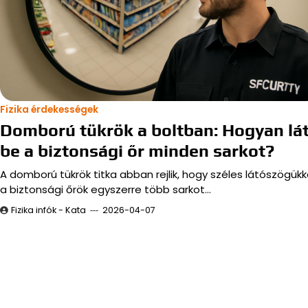
Fizika érdekességek
Domború tükrök a boltban: Hogyan lá
be a biztonsági őr minden sarkot?
A domború tükrök titka abban rejlik, hogy széles látószögükk
a biztonsági őrök egyszerre több sarkot…
Fizika infók - Kata
2026-04-07