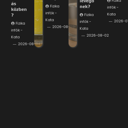
levegő
Fizika
ás
Fizika
nek?
infók -
közben
infók -
Kata
?
Fizika
Kata
2026-0
infók -
Fizika
2026-08-03
Kata
infók -
2026-08-02
Kata
2026-08-04