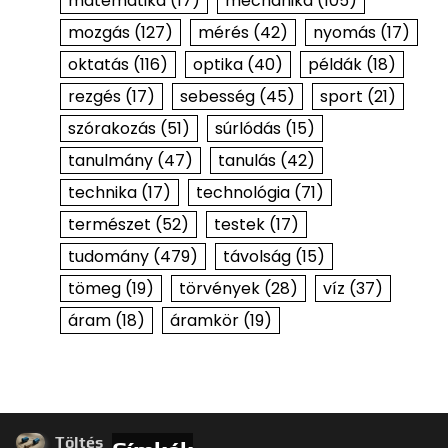
matematika
(17)
mechanika
(105)
mozgás
(127)
mérés
(42)
nyomás
(17)
oktatás
(116)
optika
(40)
példák
(18)
rezgés
(17)
sebesség
(45)
sport
(21)
szórakozás
(51)
súrlódás
(15)
tanulmány
(47)
tanulás
(42)
technika
(17)
technológia
(71)
természet
(52)
testek
(17)
tudomány
(479)
távolság
(15)
tömeg
(19)
törvények
(28)
víz
(37)
áram
(18)
áramkör
(19)
Töltés