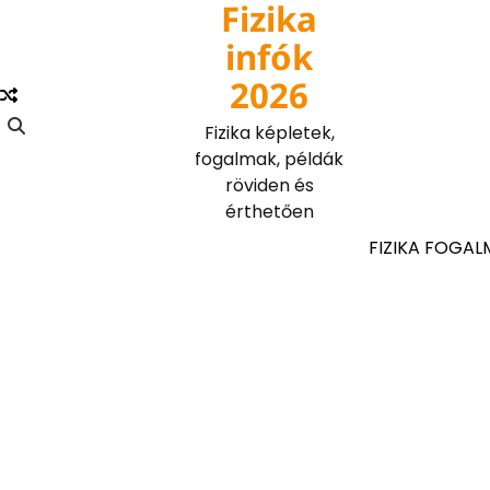
Fizika
Skip
to
infók
content
2026
Fizika képletek,
fogalmak, példák
röviden és
érthetően
FIZIKA FOGAL