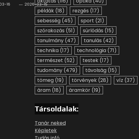
oktatás
(116)
optika
(40)
03-16
2026-03-15
példák
(18)
rezgés
(17)
sebesség
(45)
sport
(21)
szórakozás
(51)
súrlódás
(15)
tanulmány
(47)
tanulás
(42)
technika
(17)
technológia
(71)
természet
(52)
testek
(17)
tudomány
(479)
távolság
(15)
tömeg
(19)
törvények
(28)
víz
(37)
áram
(18)
áramkör
(19)
Társoldalak:
Tanár neked
Képletek
Tudás infó