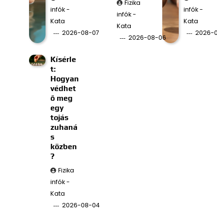
Fizika
infók -
infók -
infók -
Kata
Kata
Kata
2026-08-07
2026-
2026-08-06
Kísérle
t:
Hogyan
védhet
ő meg
egy
tojás
zuhaná
s
közben
?
Fizika
infók -
Kata
2026-08-04