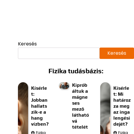
Keresés
Keresés
Fizika tudásbázis:
Kiprób
Kísérle
Kísérle
áltuk a
t:
t: Mi
mágne
Jobban
határoz
ses
hallats
za meg
mező
zik-e a
az inga
látható
hang
lengési
vá
vízben?
dejét?
tételét
Fizika
Fizika