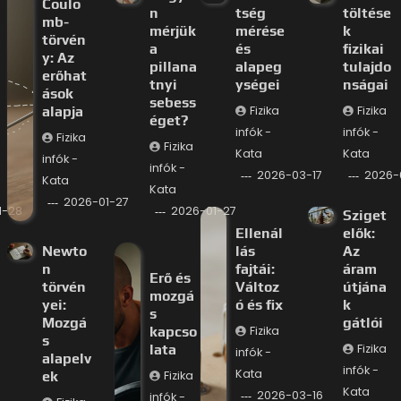
Coulo
n
tség
töltése
mb-
mérjük
mérése
k
törvén
a
és
fizikai
y: Az
pillana
alapeg
tulajdo
erőhat
tnyi
ységei
nságai
ások
sebess
alapja
Fizika
Fizika
éget?
infók -
infók -
Fizika
Fizika
Kata
Kata
infók -
infók -
2026-03-17
2026-
Kata
Kata
2026-01-27
1-28
2026-01-27
Sziget
Ellenál
elők:
Newto
lás
Az
n
fajtái:
áram
Erő és
törvén
Változ
útjána
mozgá
yei:
ó és fix
k
s
Mozgá
gátlói
kapcso
Fizika
s
lata
Fizika
infók -
alapelv
infók -
Kata
ek
Fizika
Kata
2026-03-16
infók -