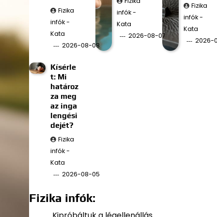
Fizika
Fizika
Fizika
infók -
infók -
infók -
Kata
Kata
Kata
2026-08-07
2026-
2026-08-08
Kísérle
t: Mi
határoz
za meg
az inga
lengési
dejét?
Fizika
infók -
Kata
2026-08-05
Fizika infók:
Kipróbáltuk a légellenállás