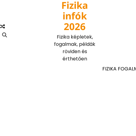
Fizika
Skip
to
infók
content
2026
Fizika képletek,
fogalmak, példák
röviden és
érthetően
FIZIKA FOGAL