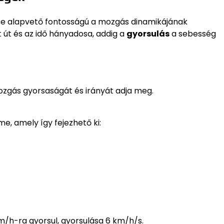
se alapvető fontosságú a mozgás dinamikájának
 út és az idő hányadosa, addig a
gyorsulás
a sebesség
ozgás gyorsaságát és irányát adja meg.
, amely így fejezhető ki:
m/h-ra gyorsul, gyorsulása 6 km/h/s.