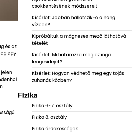
csökkentésének módszereit
Kísérlet: Jobban hallatszik-e a hang
vízben?
Kipróbáltuk a mágneses mező láthatóvá
tételét
ág és az
zog egy
Kísérlet: Mi határozza meg az inga
lengésidejét?
jelen
Kísérlet: Hogyan védhető meg egy tojás
ndenhol
zuhanás közben?
en
Fizika
Fizika 6-7. osztály
osságú
Fizika 8. osztály
Fizika érdekességek