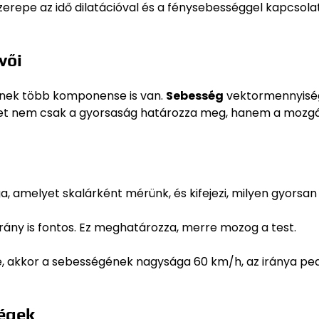
zerepe az idő dilatációval és a fénysebességgel kapcsolat
vői
ynek több komponense is van.
Sebesség
vektormennyiség
sséget nem csak a gyorsaság határozza meg, hanem a mozg
 amelyet skalárként mérünk, és kifejezi, milyen gyorsan
 irány is fontos. Ez meghatározza, merre mozog a test.
é, akkor a sebességének nagysága 60 km/h, az iránya pe
ségek