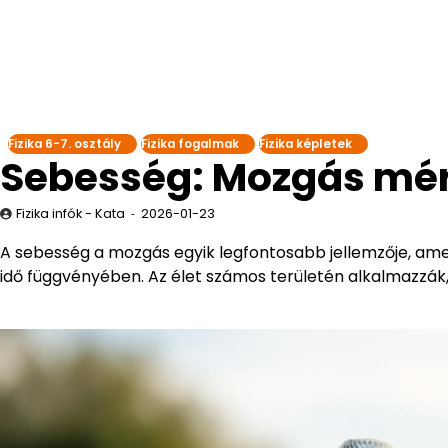
Fizika 6-7. osztály
Fizika fogalmak
Fizika képletek
Sebesség: Mozgás mé
Fizika infók - Kata
2026-01-23
A sebesség a mozgás egyik legfontosabb jellemzője, ame
idő függvényében. Az élet számos területén alkalmazzák,