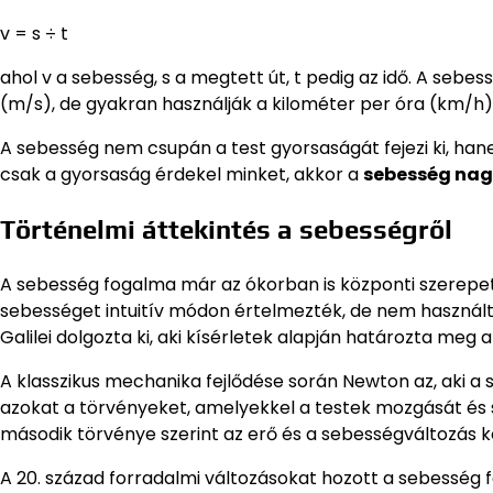
v = s ÷ t
ahol v a sebesség, s a megtett út, t pedig az idő. A s
(m/s), de gyakran használják a kilométer per óra (km/h
A sebesség nem csupán a test gyorsaságát fejezi ki, han
csak a gyorsaság érdekel minket, akkor a
sebesség nag
Történelmi áttekintés a sebességről
A sebesség fogalma már az ókorban is központi szerepet
sebességet intuitív módon értelmezték, de nem használta
Galilei dolgozta ki, aki kísérletek alapján határozta meg 
A klasszikus mechanika fejlődése során Newton az, aki 
azokat a törvényeket, amelyekkel a testek mozgását és s
második törvénye szerint az erő és a sebességváltozás k
A 20. század forradalmi változásokat hozott a sebesség f