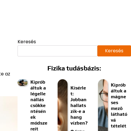
Keresés
Keresés
Fizika tudásbázis:
te az
Kiprób
Kiprób
áltuk a
Kísérle
áltuk a
légelle
t:
mágne
nállás
Jobban
ses
csökke
hallats
mező
ntésén
zik-e a
látható
ek
hang
vá
módsze
vízben?
tételét
reit