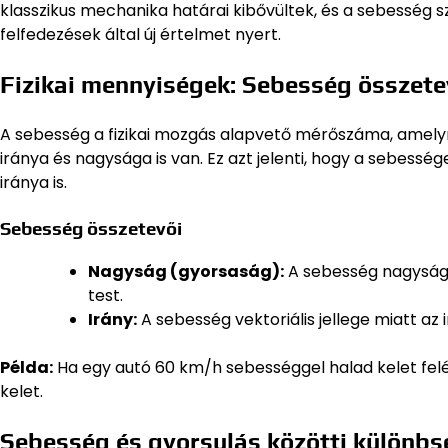
klasszikus mechanika határai kibővültek, és a sebesség s
felfedezések által új értelmet nyert.
Fizikai mennyiségek: Sebesség összete
A sebesség a fizikai mozgás alapvető mérőszáma, amel
iránya és nagysága is van. Ez azt jelenti, hogy a sebe
iránya is.
Sebesség összetevői
Nagyság (gyorsaság):
A sebesség nagysága,
test.
Irány:
A sebesség vektoriális jellege miatt az
Példa:
Ha egy autó 60 km/h sebességgel halad kelet fel
kelet.
Sebesség és gyorsulás közötti különb