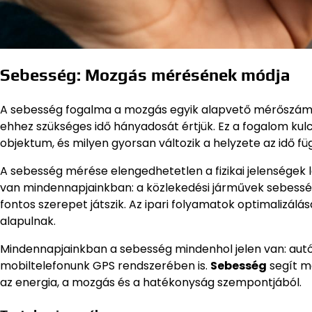
Sebesség: Mozgás mérésének módja
A sebesség fogalma a mozgás egyik alapvető mérőszáma
ehhez szükséges idő hányadosát értjük. Ez a fogalom kul
objektum, és milyen gyorsan változik a helyzete az idő f
A sebesség mérése elengedhetetlen a fizikai jelenségek
van mindennapjainkban: a közlekedési járművek sebessé
fontos szerepet játszik. Az ipari folyamatok optimalizál
alapulnak.
Mindennapjainkban a sebesség mindenhol jelen van: aut
mobiltelefonunk GPS rendszerében is.
Sebesség
segít m
az energia, a mozgás és a hatékonyság szempontjából.