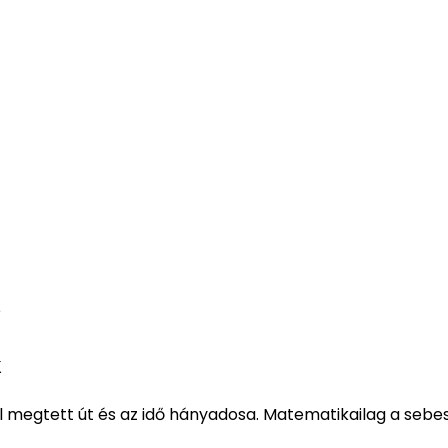
e
k
al megtett út és az idő hányadosa. Matematikailag a sebe