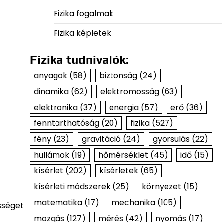
Fizika fogalmak
Fizika képletek
Fizika tudnivalók:
anyagok
(58)
biztonság
(24)
dinamika
(62)
elektromosság
(63)
elektronika
(37)
energia
(57)
erő
(36)
fenntarthatóság
(20)
fizika
(527)
fény
(23)
gravitáció
(24)
gyorsulás
(22)
hullámok
(19)
hőmérséklet
(45)
idő
(15)
kísérlet
(202)
kísérletek
(65)
kísérleti módszerek
(25)
környezet
(15)
matematika
(17)
mechanika
(105)
sséget
mozgás
(127)
mérés
(42)
nyomás
(17)