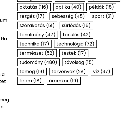
oktatás
(116)
optika
(40)
példák
(18)
rezgés
(17)
sebesség
(45)
sport
(21)
ndum
szórakozás
(51)
súrlódás
(15)
tanulmány
(47)
tanulás
(42)
. Ha
technika
(17)
technológia
(72)
természet
(52)
testek
(17)
tudomány
(480)
távolság
(15)
tömeg
(19)
törvények
(28)
víz
(37)
 a
áram
(18)
áramkör
(19)
tet
 meg
on