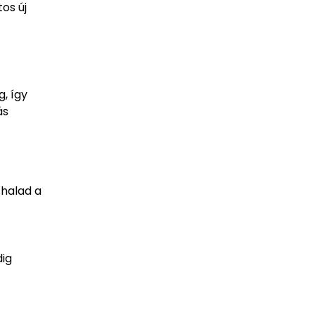
os új
, így
ás
 halad a
dig