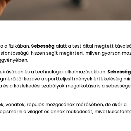
 a fizikában.
Sebesség
alatt a test által megtett távols
csfontosságú, hiszen segít megérteni, milyen gyorsan mo
üggvényében.
 leírásában és a technológiai alkalmazásokban.
Sebesség
gmérőitől kezdve a sportteljesítmények értékeléséig mi
ása és a közlekedési szabályok megalkotása is a sebesség
ók, vonatok, repülők mozgásának mérésében, de akár a
egismerni a világot és annak működését, mivel kulcsfont