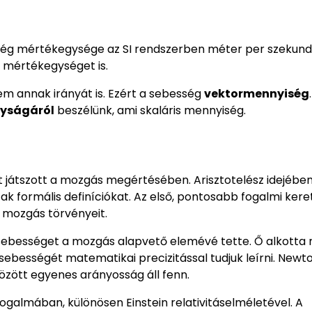
ebesség mértékegysége az SI rendszerben méter per szeku
) mértékegységet is.
em annak irányát is. Ezért a sebesség
vektormennyiség
yságáról
beszélünk, ami skaláris mennyiség.
 játszott a mozgás megértésében. Arisztotelész idejében
k formális definíciókat. Az első, pontosabb fogalmi kere
a mozgás törvényeit.
a sebességet a mozgás alapvető elemévé tette. Ő alkotta
ebességét matematikai precizitással tudjuk leírni. Newt
özött egyenes arányosság áll fenn.
ogalmában, különösen Einstein relativitáselméletével. A