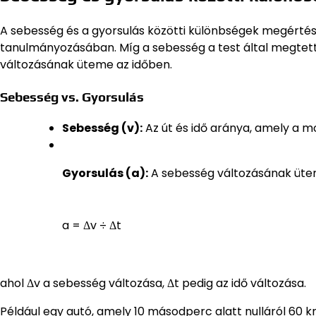
A sebesség és a gyorsulás közötti különbségek megérté
tanulmányozásában. Míg a sebesség a test által megtett
változásának üteme az időben.
Sebesség vs. Gyorsulás
Sebesség (v):
Az út és idő aránya, amely a m
Gyorsulás (a):
A sebesség változásának üteme
a = Δv ÷ Δt
ahol Δv a sebesség változása, Δt pedig az idő változása.
Például egy autó, amely 10 másodperc alatt nulláról 60 k