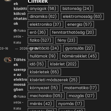
Címkék
ek
anyagok
(58)
biztonság
(24)
közötti
kölcsö
dinamika
(62)
elektromosság
(63)
nhatás
ok
elektronika
(37)
energia
(57)
Fizika
erő
(36)
fenntarthatóság
(20)
infók -
fizika
(527)
fény
(23)
Kata
gravitáció
(24)
gyorsulás
(22)
03-16
2026-03-16
hullámok
(19)
hőmérséklet
(45)
Töltés
idő
(15)
kísérlet
(202)
ek
szerep
kísérletek
(65)
e az
elektro
kísérleti módszerek
(25)
mossá
környezet
(15)
matematika
(17)
gban
mechanika
(105)
mozgás
(127)
Fizika
infók -
mérés
(42)
nyomás
(17)
Kata