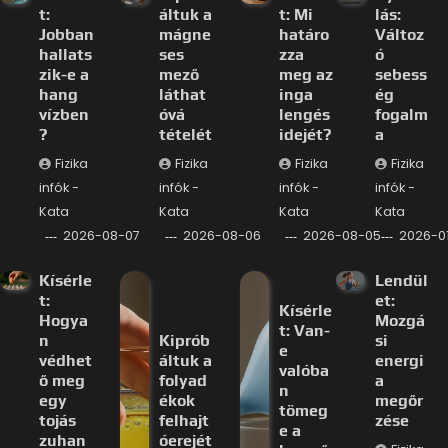
t:
áltuk a
t: Mi
lás:
Jobban
mágne
határo
Változ
hallats
ses
zza
ó
zik-e a
mező
meg az
sebess
hang
láthat
inga
ég
vízben
óvá
lengés
fogalm
?
tételét
idejét?
a
Fizika
Fizika
Fizika
Fizika
infók -
infók -
infók -
infók -
Kata
Kata
Kata
Kata
2026-08-07
2026-08-06
2026-08-05
2026-0
Kísérle
Lendül
t:
et:
Kísérle
Hogya
Mozgá
t: Van-
n
Kiprób
si
e
védhet
áltuk a
energi
valóba
ő meg
folyad
a
n
egy
ékok
megőr
tömeg
tojás
felhajt
zése
e a
zuhan
óerejét