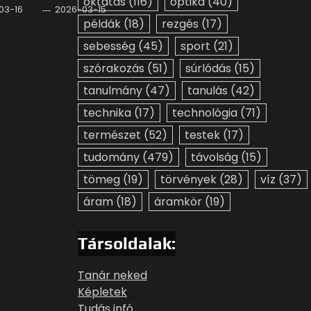
oktatás
(116)
optika
(40)
03-16
2026-03-15
példák
(18)
rezgés
(17)
sebesség
(45)
sport
(21)
szórakozás
(51)
súrlódás
(15)
tanulmány
(47)
tanulás
(42)
technika
(17)
technológia
(71)
természet
(52)
testek
(17)
tudomány
(479)
távolság
(15)
tömeg
(19)
törvények
(28)
víz
(37)
áram
(18)
áramkör
(19)
Társoldalak:
Tanár neked
Képletek
Tudás infó