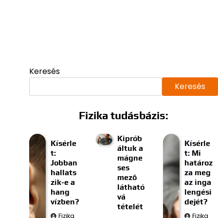
Keresés
Keresés
Fizika tudásbázis:
Kiprób
Kísérle
Kísérle
áltuk a
t:
t: Mi
mágne
Jobban
határoz
ses
hallats
za meg
mező
zik-e a
az inga
látható
hang
lengési
vá
vízben?
dejét?
tételét
Fizika
Fizika