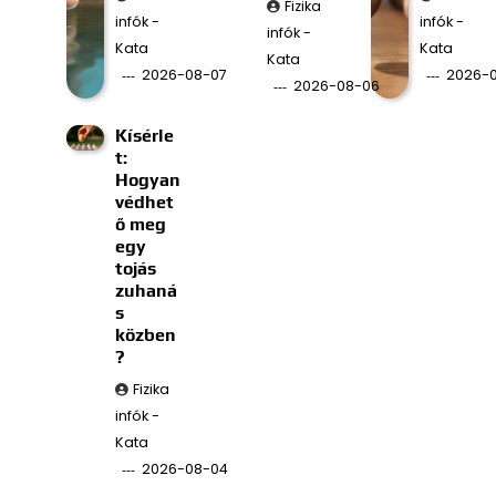
Fizika
infók -
infók -
infók -
Kata
Kata
Kata
2026-08-07
2026-
2026-08-06
Kísérle
t:
Hogyan
védhet
ő meg
egy
tojás
zuhaná
s
közben
?
Fizika
infók -
Kata
2026-08-04