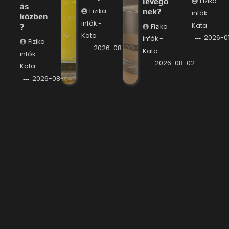
levegő
Fizika
ás
Fizika
nek?
infók -
közben
infók -
Kata
?
Fizika
Kata
2026-0
infók -
Fizika
2026-08-03
Kata
infók -
2026-08-02
Kata
2026-08-04