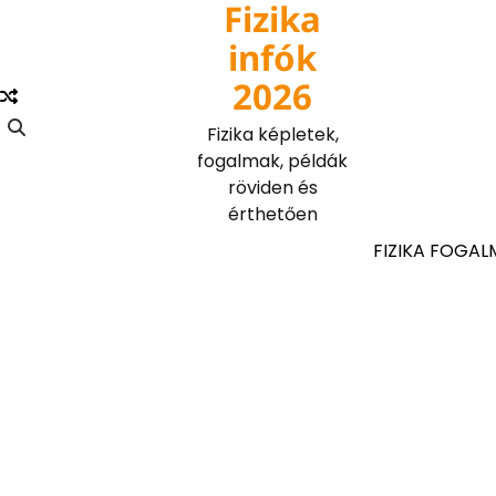
Fizika
Skip
to
infók
content
2026
Fizika képletek,
fogalmak, példák
röviden és
érthetően
FIZIKA FOGAL