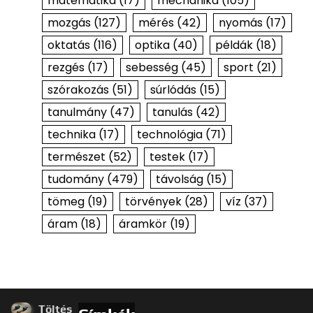
matematika
(17)
mechanika
(105)
mozgás
(127)
mérés
(42)
nyomás
(17)
oktatás
(116)
optika
(40)
példák
(18)
rezgés
(17)
sebesség
(45)
sport
(21)
szórakozás
(51)
súrlódás
(15)
tanulmány
(47)
tanulás
(42)
technika
(17)
technológia
(71)
természet
(52)
testek
(17)
tudomány
(479)
távolság
(15)
tömeg
(19)
törvények
(28)
víz
(37)
áram
(18)
áramkör
(19)
Töltés