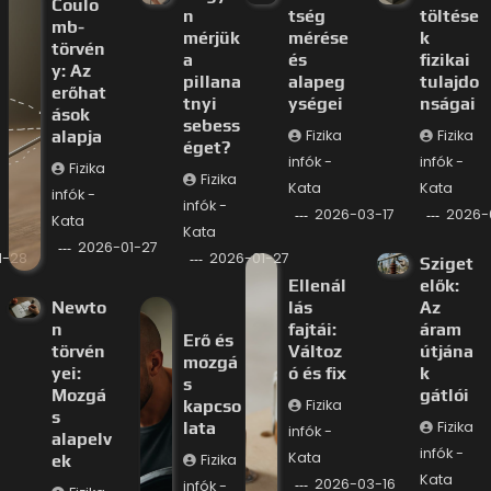
Coulo
n
tség
töltése
mb-
mérjük
mérése
k
törvén
a
és
fizikai
y: Az
pillana
alapeg
tulajdo
erőhat
tnyi
ységei
nságai
ások
sebess
alapja
Fizika
Fizika
éget?
infók -
infók -
Fizika
Fizika
Kata
Kata
infók -
infók -
2026-03-17
2026-
Kata
Kata
2026-01-27
1-28
2026-01-27
Sziget
Ellenál
elők:
Newto
lás
Az
n
fajtái:
áram
Erő és
törvén
Változ
útjána
mozgá
yei:
ó és fix
k
s
Mozgá
gátlói
kapcso
Fizika
s
lata
Fizika
infók -
alapelv
infók -
Kata
ek
Fizika
Kata
2026-03-16
infók -