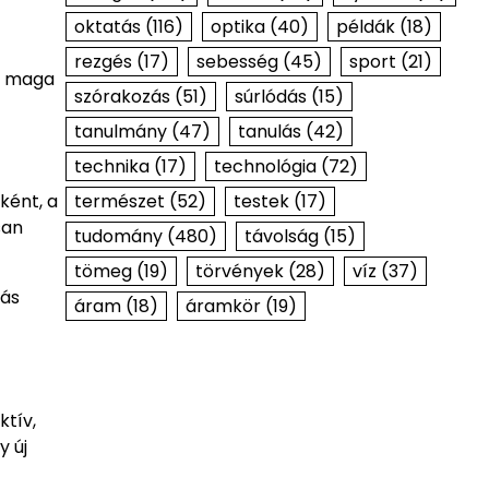
oktatás
(116)
optika
(40)
példák
(18)
rezgés
(17)
sebesség
(45)
sport
(21)
gy maga
szórakozás
(51)
súrlódás
(15)
tanulmány
(47)
tanulás
(42)
technika
(17)
technológia
(72)
ként, a
természet
(52)
testek
(17)
san
tudomány
(480)
távolság
(15)
tömeg
(19)
törvények
(28)
víz
(37)
más
áram
(18)
áramkör
(19)
ktív,
y új