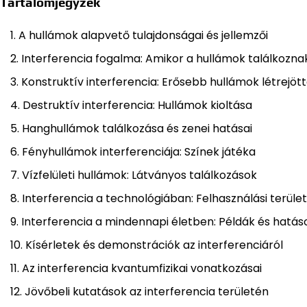
Tartalomjegyzék
A hullámok alapvető tulajdonságai és jellemzői
Interferencia fogalma: Amikor a hullámok találkozna
Konstruktív interferencia: Erősebb hullámok létrejöt
Destruktív interferencia: Hullámok kioltása
Hanghullámok találkozása és zenei hatásai
Fényhullámok interferenciája: Színek játéka
Vízfelületi hullámok: Látványos találkozások
Interferencia a technológiában: Felhasználási terüle
Interferencia a mindennapi életben: Példák és hatás
Kísérletek és demonstrációk az interferenciáról
Az interferencia kvantumfizikai vonatkozásai
Jövőbeli kutatások az interferencia területén