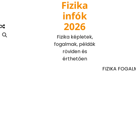
Fizika
Skip
to
infók
content
2026
Fizika képletek,
fogalmak, példák
röviden és
érthetően
FIZIKA FOGAL