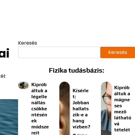
Keresés
ai
Keresés
Fizika tudásbázis:
két
Kiprób
Kiprób
áltuk a
Kísérle
áltuk a
légelle
t:
mágne
nállás
Jobban
ses
csökke
hallats
mező
ntésén
zik-e a
látható
ek
hang
vá
módsze
vízben?
tételét
reit