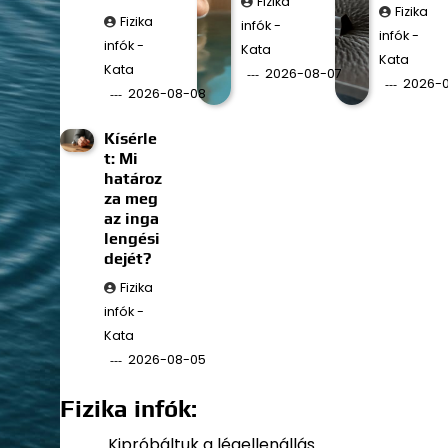
Fizika
Fizika
Fizika
infók -
infók -
infók -
Kata
Kata
Kata
2026-08-07
2026-
2026-08-08
Kísérle
t: Mi
határoz
za meg
az inga
lengési
dejét?
Fizika
infók -
Kata
2026-08-05
Fizika infók:
Kipróbáltuk a légellenállás