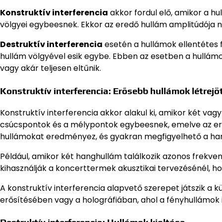
Konstruktív interferencia
akkor fordul elő, amikor a hu
völgyei egybeesnek. Ekkor az eredő hullám amplitúdója n
Destruktív interferencia
esetén a hullámok ellentétes f
hullám völgyével esik egybe. Ebben az esetben a hullámo
vagy akár teljesen eltűnik.
Konstruktív interferencia: Erősebb hullámok létrejö
Konstruktív interferencia akkor alakul ki, amikor két vagy
csúcspontok és a mélypontok egybeesnek, emelve az ered
hullámokat eredményez, és gyakran megfigyelhető a han
Például, amikor két hanghullám találkozik azonos frekvenc
kihasználják a koncerttermek akusztikai tervezésénél, h
A konstruktív interferencia alapvető szerepet játszik a 
erősítésében vagy a holográfiában, ahol a fényhullámok