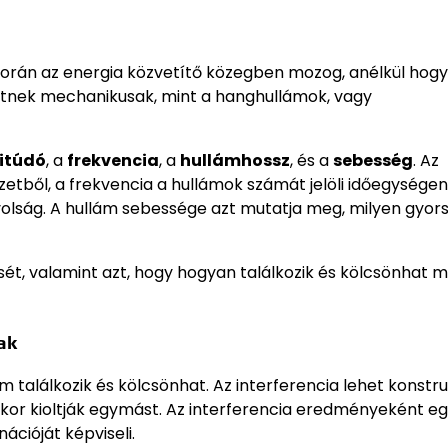
 során az energia közvetítő közegben mozog, anélkül ho
etnek mechanikusak, mint a hanghullámok, vagy
itúdó
, a
frekvencia
, a
hullámhossz
, és a
sebesség
. Az
zetből, a frekvencia a hullámok számát jelöli időegységen
volság. A hullám sebessége azt mutatja meg, milyen gyor
ét, valamint azt, hogy hogyan találkozik és kölcsönhat 
ak
m találkozik és kölcsönhat. Az interferencia lehet konstru
ikor kioltják egymást. Az interferencia eredményeként eg
ációját képviseli.