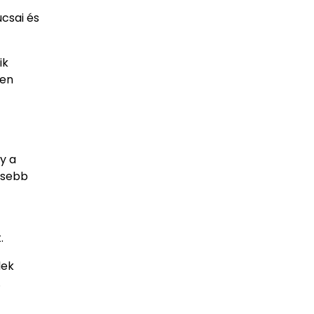
úcsai és
ik
ken
gy a
ősebb
.
lek
.