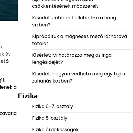
csökkentésének módszereit
Kísérlet: Jobban hallatszik-e a hang
vízben?
Kipróbáltuk a mágneses mező láthatóvá
tételét
ák
ek és
Kísérlet: Mi határozza meg az inga
ető,
lengésidejét?
Kísérlet: Hogyan védhető meg egy tojás
gít
zuhanás közben?
lenek a
Fizika
Fizika 6-7. osztály
 zavarja
Fizika 8. osztály
Fizika érdekességek