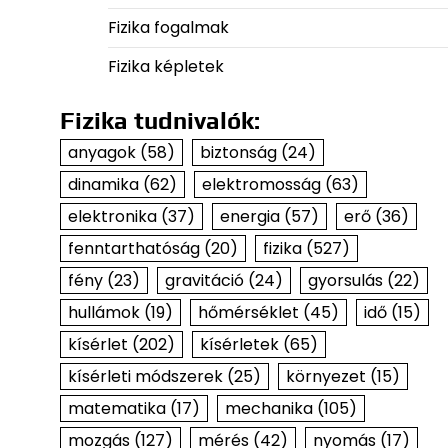
Fizika fogalmak
Fizika képletek
Fizika tudnivalók:
anyagok
(58)
biztonság
(24)
dinamika
(62)
elektromosság
(63)
elektronika
(37)
energia
(57)
erő
(36)
fenntarthatóság
(20)
fizika
(527)
fény
(23)
gravitáció
(24)
gyorsulás
(22)
hullámok
(19)
hőmérséklet
(45)
idő
(15)
kísérlet
(202)
kísérletek
(65)
kísérleti módszerek
(25)
környezet
(15)
matematika
(17)
mechanika
(105)
mozgás
(127)
mérés
(42)
nyomás
(17)