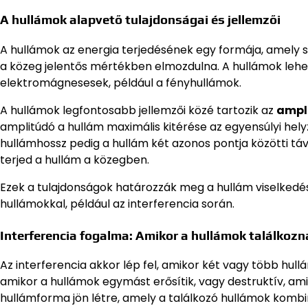
A hullámok alapvető tulajdonságai és jellemzői
A hullámok az energia terjedésének egy formája, amely
a közeg jelentős mértékben elmozdulna. A hullámok leh
elektromágnesesek, például a fényhullámok.
A hullámok legfontosabb jellemzői közé tartozik az
ampl
amplitúdó a hullám maximális kitérése az egyensúlyi hely
hullámhossz pedig a hullám két azonos pontja közötti tá
terjed a hullám a közegben.
Ezek a tulajdonságok határozzák meg a hullám viselkedés
hullámokkal, például az interferencia során.
Interferencia fogalma: Amikor a hullámok találkozn
Az interferencia akkor lép fel, amikor két vagy több hullá
amikor a hullámok egymást erősítik, vagy destruktív, am
hullámforma jön létre, amely a találkozó hullámok kombin