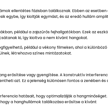
ullámok ellentétes fázisban találkoznak. Ebben az esetben
ik egybe, így kioltják egymást, és az eredő hullám ampli
ákban, például a zajszűrős fejhallgatókban. Ezek az eszk
sátanak ki, így kioltva a nem kívánt hangokat.
egfigyelhető, például a vékony filmeken, ahol a különböző
nek, létrehozva színes mintázatokat.
ng erősítése vagy gyengítése. A konstruktív interferenc
entheti azt. Ez a jelenség különösen fontos a zenében és 
rferencia hatásait, hogy optimalizálják a hangminőséget.
 hogy a hanghullámok találkozása erősítse a kívánt