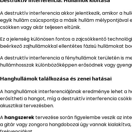
Destruktív interferencia: Hullámok kioltása
A destruktív interferencia akkor jelentkezik, amikor a h
egyik hullám csúcspontja a másik hullám mélypontjával es
csökken vagy akár teljesen eltűnik.
Ez a jelenség különösen fontos a zajcsökkentő technológi
beérkező zajhullámokkal ellentétes fázisú hullámokat boc
A destruktív interferencia a fényhullámok területén is m
hullámhosszak különbözőképpen erősödnek vagy gyengül
Hanghullámok találkozása és zenei hatásai
A hanghullámok interferenciájának eredménye lehet a ha
erősítheti a hangot, míg a destruktív interferencia csökk
akusztikai tervezésben.
A
hangszerek
tervezése során figyelembe veszik az inte
a gitár vagy zongora hangdobozai úgy vannak kialakítva,
frekvenciákat.