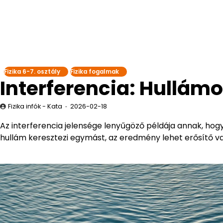
Fizika 6-7. osztály
Fizika fogalmak
Interferencia: Hullámo
Fizika infók - Kata
2026-02-18
Az interferencia jelensége lenyűgöző példája annak, ho
hullám keresztezi egymást, az eredmény lehet erősítő vag