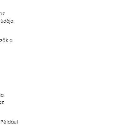
 az
túdója
özök a
ia
az
 Például