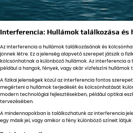
Interferencia: Hullámok találkozása és 
Az interferencia a hullámok találkozásának és kölcsönh
jönnek létre. Ez a jelenség alapvető szerepet játszik a fi
kölcsönhatnak a különböző hullámok. Az interferencia a
például a hangok, fények, vagy akár vízfelszíni hullámok 
A fizikai jelenségek közül az interferencia fontos szerep
megérteni a hullámok terjedését és kölcsönhatását külön
modern technológiai fejlesztésekben, például optikai e
tervezésében.
A mindennapokban is találkozhatunk az interferencia jele
egy másik jel, vagy amikor a fény különböző színeit látjuk