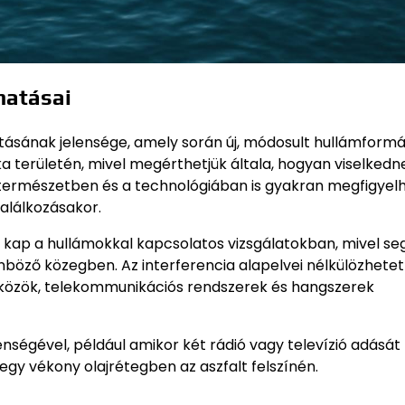
hatásai
atásának jelensége, amely során új, módosult hullámform
zika területén, mivel megérthetjük általa, hogyan viselkedn
 természetben és a technológiában is gyakran megfigyelh
találkozásakor.
et kap a hullámokkal kapcsolatos vizsgálatokban, mivel se
böző közegben. Az interferencia alapelvei nélkülözhetet
szközök, telekommunikációs rendszerek és hangszerek
nségével, például amikor két rádió vagy televízió adását
 egy vékony olajrétegben az aszfalt felszínén.