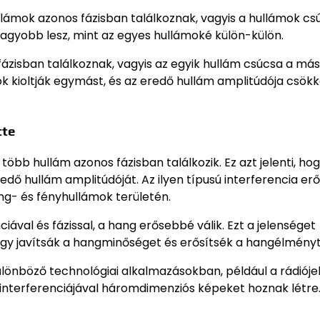
llámok azonos fázisban találkoznak, vagyis a hullámok cs
agyobb lesz, mint az egyes hullámoké külön-külön.
ázisban találkoznak, vagyis az egyik hullám csúcsa a más
k kioltják egymást, és az eredő hullám amplitúdója csök
tte
 több hullám azonos fázisban találkozik. Ez azt jelenti, ho
ő hullám amplitúdóját. Az ilyen típusú interferencia er
g- és fényhullámok területén.
iával és fázissal, a hang erősebbé válik. Ezt a jelenséget
ogy javítsák a hangminőséget és erősítsék a hangélményt
különböző technológiai alkalmazásokban, például a rádióje
 interferenciájával háromdimenziós képeket hoznak létre