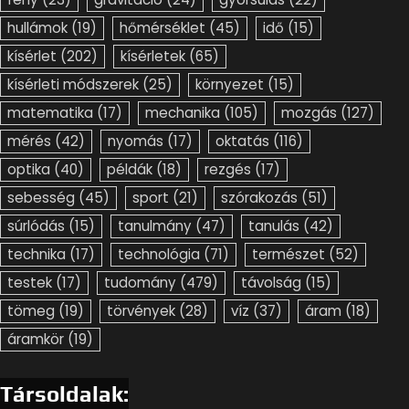
hullámok
(19)
hőmérséklet
(45)
idő
(15)
kísérlet
(202)
kísérletek
(65)
kísérleti módszerek
(25)
környezet
(15)
matematika
(17)
mechanika
(105)
mozgás
(127)
mérés
(42)
nyomás
(17)
oktatás
(116)
optika
(40)
példák
(18)
rezgés
(17)
sebesség
(45)
sport
(21)
szórakozás
(51)
súrlódás
(15)
tanulmány
(47)
tanulás
(42)
technika
(17)
technológia
(71)
természet
(52)
testek
(17)
tudomány
(479)
távolság
(15)
tömeg
(19)
törvények
(28)
víz
(37)
áram
(18)
áramkör
(19)
Társoldalak: