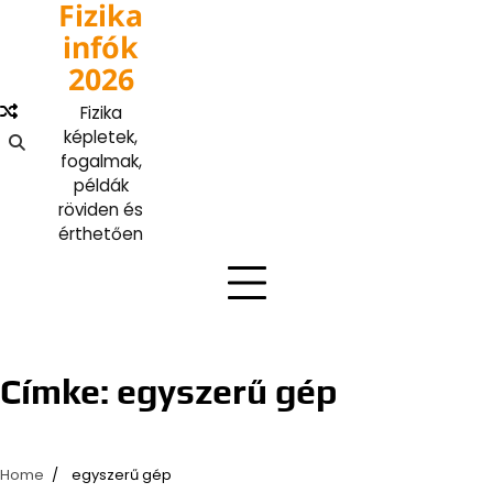
Fizika
Skip
to
infók
content
2026
Fizika
képletek,
fogalmak,
példák
röviden és
érthetően
Címke:
egyszerű gép
Home
egyszerű gép