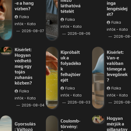
mező
-e a hang
inga
láthatóvá
vízben?
lengésidej
tételét
ét?
Fizika
Fizika
Fizika
infók - Kata
infók - Kata
infók - Kata
2026-08-07
2026-08-06
2026-08
Kísérlet:
Kipróbált
Kísérlet:
Hogyan
uk a
Van-e
védhető
folyadéko
valóban
meg egy
k
tömege a
tojás
felhajtóer
levegőnek
zuhanás
ejét
?
közben?
Fizika
Fizika
Fizika
infók - Kata
infók - Kata
infók - Kata
2026-08-03
2026-08
2026-08-04
Hogyan
Coulomb-
Gyorsulás
mérjük a
törvény:
: Változó
pillanatny