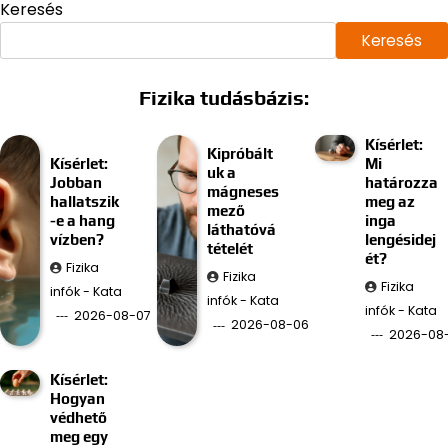
Keresés
Keresés
Fizika tudásbázis:
Kísérlet:
Kipróbált
Kísérlet:
Mi
uk a
Jobban
határozza
mágneses
hallatszik
meg az
mező
-e a hang
inga
láthatóvá
vízben?
lengésidej
tételét
ét?
Fizika
Fizika
Fizika
infók - Kata
infók - Kata
infók - Kata
2026-08-07
2026-08-06
2026-08
Kísérlet:
Hogyan
védhető
meg egy