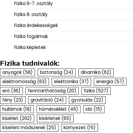
Fizika 6-7. osztály
Fizika 8. osztály
Fizika érdekességek
Fizika fogalmak
Fizika képletek
Fizika tudnivalók:
anyagok
(58)
biztonság
(24)
dinamika
(62)
elektromosság
(63)
elektronika
(37)
energia
(57)
erő
(36)
fenntarthatóság
(20)
fizika
(527)
fény
(23)
gravitáció
(24)
gyorsulás
(22)
hullámok
(19)
hőmérséklet
(45)
idő
(15)
kísérlet
(202)
kísérletek
(65)
kísérleti módszerek
(25)
környezet
(15)