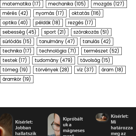
matematika
(17)
mechanika
(105)
mozgás
(127)
mérés
(42)
nyomás
(17)
oktatás
(116)
optika
(40)
példák
(18)
rezgés
(17)
sebesség
(45)
sport
(21)
szórakozás
(51)
súrlódás
(15)
tanulmány
(47)
tanulás
(42)
technika
(17)
technológia
(71)
természet
(52)
testek
(17)
tudomány
(479)
távolság
(15)
tömeg
(19)
törvények
(28)
víz
(37)
áram
(18)
áramkör
(19)
Kísérlet:
Kipróbált
Kísérlet:
Mi
uk a
Jobban
határozza
mágneses
hallatszik
meg az