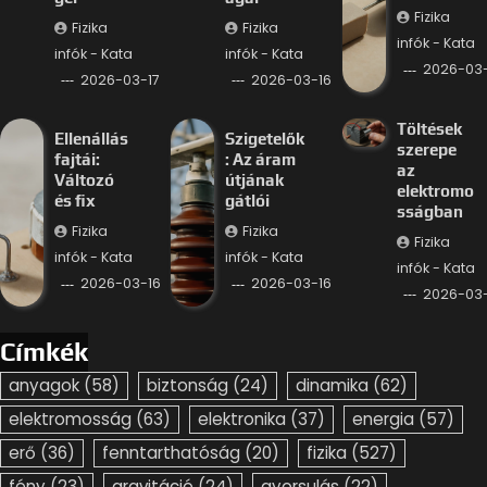
Fizika
Fizika
Fizika
infók - Kata
infók - Kata
infók - Kata
2026-03-
2026-03-17
2026-03-16
Töltések
Ellenállás
Szigetelők
szerepe
fajtái:
: Az áram
az
Változó
útjának
elektromo
és fix
gátlói
sságban
Fizika
Fizika
Fizika
infók - Kata
infók - Kata
infók - Kata
2026-03-16
2026-03-16
2026-03-
Címkék
anyagok
(58)
biztonság
(24)
dinamika
(62)
elektromosság
(63)
elektronika
(37)
energia
(57)
erő
(36)
fenntarthatóság
(20)
fizika
(527)
fény
(23)
gravitáció
(24)
gyorsulás
(22)