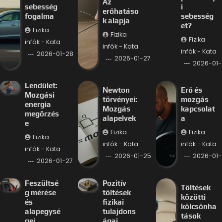
Az
sebesség
i
erőhatáso
fogalma
sebesség
k alapja
et?
Fizika
Fizika
Fizika
infók - Kata
infók - Kata
infók - Kata
2026-01-28
2026-01-27
2026-01-
Lendület:
Newton
Erő és
Mozgási
törvényei:
mozgás
energia
Mozgás
kapcsolat
megőrzés
alapelvek
a
e
Fizika
Fizika
Fizika
infók - Kata
infók - Kata
infók - Kata
2026-01-25
2026-01-
2026-01-27
Feszültsé
Pozitív
Töltések
g mérése
töltések
közötti
és
fizikai
kölcsönha
alapegysé
tulajdons
tások
gei
ágai