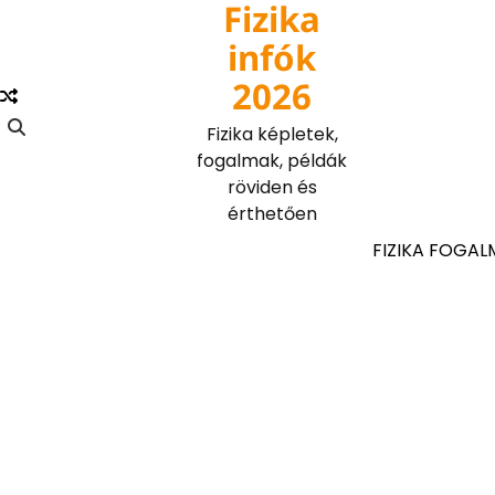
Fizika
Skip
to
infók
content
2026
Fizika képletek,
fogalmak, példák
röviden és
érthetően
FIZIKA FOGAL