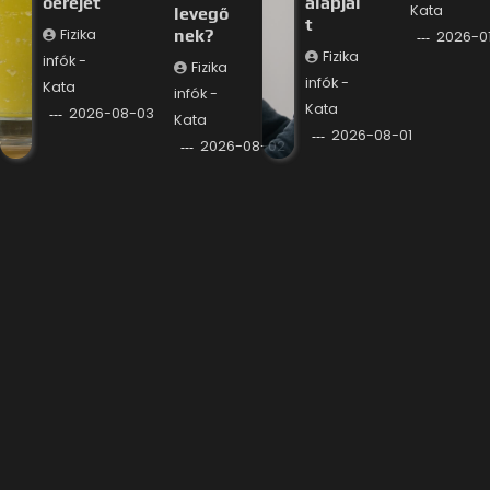
óerejét
alapjai
Kata
levegő
t
Fizika
nek?
2026-0
Fizika
infók -
Fizika
infók -
Kata
infók -
Kata
2026-08-03
Kata
2026-08-01
2026-08-02