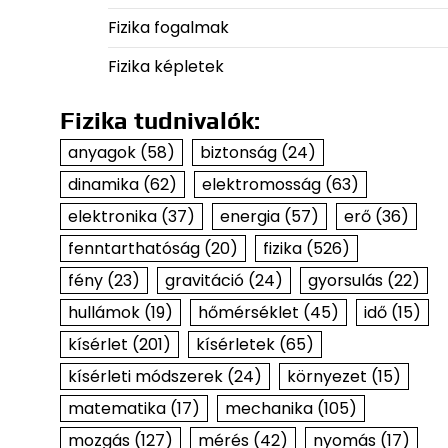
Fizika fogalmak
Fizika képletek
Fizika tudnivalók:
anyagok
(58)
biztonság
(24)
dinamika
(62)
elektromosság
(63)
elektronika
(37)
energia
(57)
erő
(36)
fenntarthatóság
(20)
fizika
(526)
fény
(23)
gravitáció
(24)
gyorsulás
(22)
hullámok
(19)
hőmérséklet
(45)
idő
(15)
kísérlet
(201)
kísérletek
(65)
kísérleti módszerek
(24)
környezet
(15)
matematika
(17)
mechanika
(105)
mozgás
(127)
mérés
(42)
nyomás
(17)