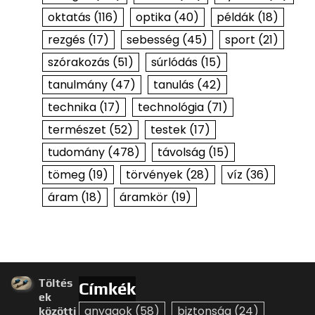
oktatás
(116)
optika
(40)
példák
(18)
rezgés
(17)
sebesség
(45)
sport
(21)
szórakozás
(51)
súrlódás
(15)
tanulmány
(47)
tanulás
(42)
technika
(17)
technológia
(71)
természet
(52)
testek
(17)
tudomány
(478)
távolság
(15)
tömeg
(19)
törvények
(28)
víz
(36)
áram
(18)
áramkör
(19)
Töltés
Címkék
ek
anyagok
(58)
biztonság
(24)
közötti