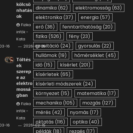
kölcsö
dinamika
(62)
elektromosság
(63)
nhatás
ok
elektronika
(37)
energia
(57)
Fizika
erő
(36)
fenntarthatóság
(20)
infók -
fizika
(526)
fény
(23)
Kata
gravitáció
(24)
gyorsulás
(22)
03-16
2026-03-16
hullámok
(19)
hőmérséklet
(45)
Töltés
idő
(15)
kísérlet
(201)
ek
szerep
kísérletek
(65)
e az
elektro
kísérleti módszerek
(24)
mossá
környezet
(15)
matematika
(17)
gban
mechanika
(105)
mozgás
(127)
Fizika
infók -
mérés
(42)
nyomás
(17)
Kata
oktatás
(116)
optika
(40)
03-16
2026-03-15
példák
(18)
rezgés
(17)