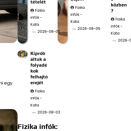
tételét
közben
Fizika
Fizika
?
infók -
infók -
Fizika
Kata
Kata
infók -
2026-08-05
2026-08-06
Kata
2026-
Kiprób
áltuk a
folyadé
kok
felhajtó
ni egy
erejét
Fizika
infók -
Kata
2026-08-03
Fizika infók: