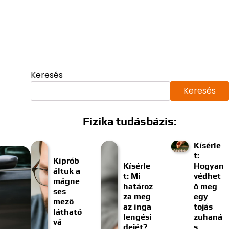
Keresés
Keresés
Fizika tudásbázis:
Kísérle
t:
Kiprób
Kísérle
Hogyan
áltuk a
t: Mi
védhet
mágne
határoz
ő meg
ses
za meg
egy
mező
az inga
tojás
látható
lengési
zuhaná
vá
dejét?
s