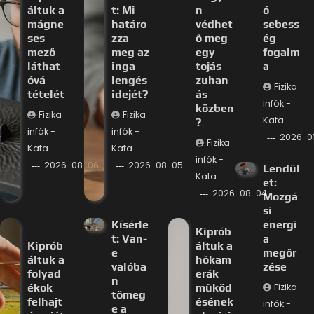
áltuk a
t: Mi
n
ó
mágne
határo
védhet
sebess
ses
zza
ő meg
ég
mező
meg az
egy
fogalm
láthat
inga
tojás
a
óvá
lengés
zuhan
Fizika
tételét
idejét?
ás
infók -
közben
Fizika
Fizika
Kata
?
infók -
infók -
2026-0
Fizika
Kata
Kata
infók -
2026-08-06
2026-08-05
Lendül
Kata
et:
2026-08-04
Mozgá
si
Kísérle
energi
Kiprób
t: Van-
a
Kiprób
áltuk a
e
megőr
áltuk a
hőkam
valóba
zése
folyad
erák
n
ékok
működ
Fizika
tömeg
felhajt
ésének
infók -
e a