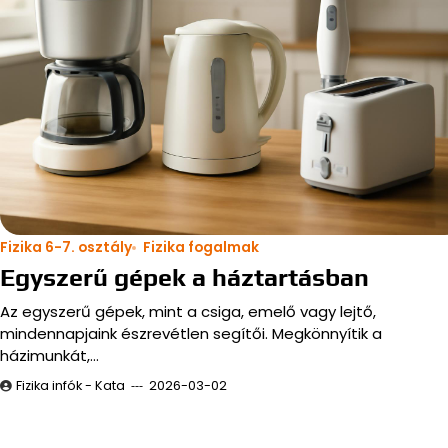
Fizika 6-7. osztály
Fizika fogalmak
Egyszerű gépek a háztartásban
Az egyszerű gépek, mint a csiga, emelő vagy lejtő,
mindennapjaink észrevétlen segítői. Megkönnyítik a
házimunkát,…
Fizika infók - Kata
2026-03-02