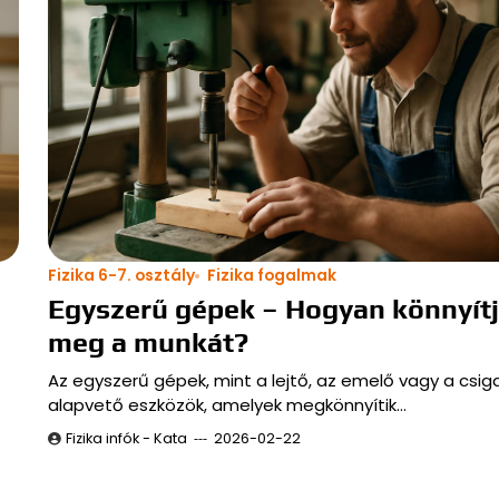
Fizika 6-7. osztály
Fizika fogalmak
Egyszerű gépek – Hogyan könnyít
meg a munkát?
Az egyszerű gépek, mint a lejtő, az emelő vagy a csiga
alapvető eszközök, amelyek megkönnyítik…
Fizika infók - Kata
2026-02-22