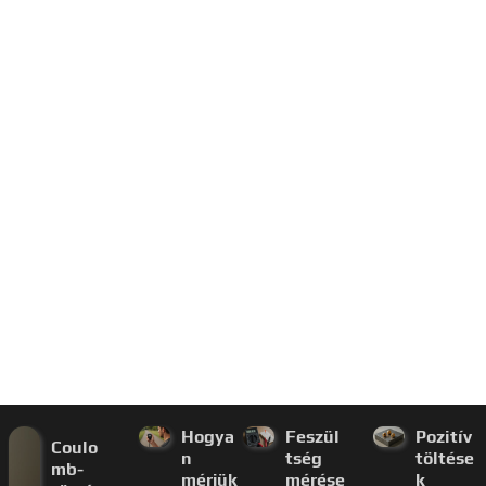
Hogya
Feszül
Pozitív
Coulo
n
tség
töltése
mb-
mérjük
mérése
k