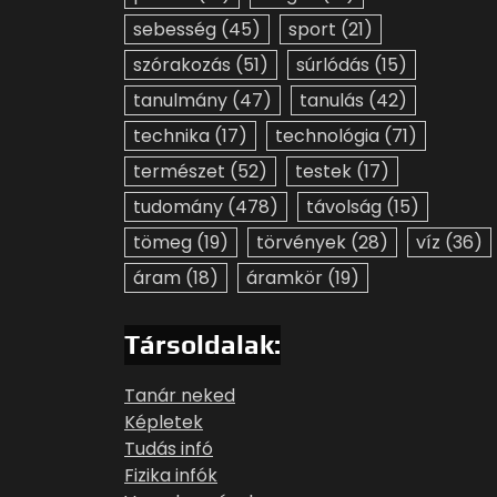
sebesség
(45)
sport
(21)
szórakozás
(51)
súrlódás
(15)
tanulmány
(47)
tanulás
(42)
technika
(17)
technológia
(71)
természet
(52)
testek
(17)
tudomány
(478)
távolság
(15)
tömeg
(19)
törvények
(28)
víz
(36)
áram
(18)
áramkör
(19)
Társoldalak:
Tanár neked
Képletek
Tudás infó
Fizika infók