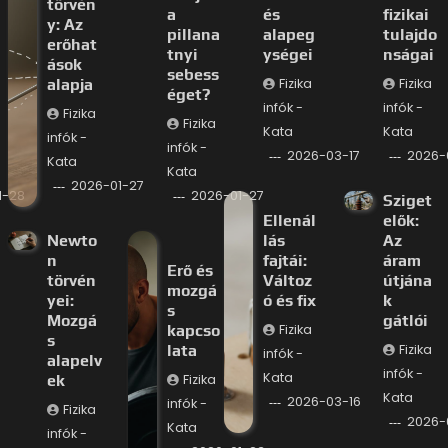
törvén
a
és
fizikai
y: Az
pillana
alapeg
tulajdo
erőhat
tnyi
ységei
nságai
ások
sebess
alapja
Fizika
Fizika
éget?
infók -
infók -
Fizika
Fizika
Kata
Kata
infók -
infók -
2026-03-17
2026-
Kata
Kata
2026-01-27
1-28
2026-01-27
Sziget
Ellenál
elők:
Newto
lás
Az
n
fajtái:
áram
Erő és
törvén
Változ
útjána
mozgá
yei:
ó és fix
k
s
Mozgá
gátlói
kapcso
Fizika
s
lata
Fizika
infók -
alapelv
infók -
Kata
ek
Fizika
Kata
2026-03-16
infók -
Fizika
2026-
Kata
infók -