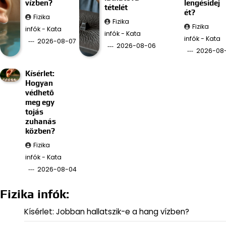
vízben?
lengésidej
tételét
ét?
Fizika
Fizika
Fizika
infók - Kata
infók - Kata
infók - Kata
2026-08-07
2026-08-06
2026-08
Kísérlet:
Hogyan
védhető
meg egy
tojás
zuhanás
közben?
Fizika
infók - Kata
2026-08-04
Fizika infók:
Kísérlet: Jobban hallatszik-e a hang vízben?