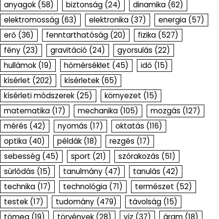
anyagok
(58)
biztonság
(24)
dinamika
(62)
elektromosság
(63)
elektronika
(37)
energia
(57)
erő
(36)
fenntarthatóság
(20)
fizika
(527)
fény
(23)
gravitáció
(24)
gyorsulás
(22)
hullámok
(19)
hőmérséklet
(45)
idő
(15)
kísérlet
(202)
kísérletek
(65)
kísérleti módszerek
(25)
környezet
(15)
matematika
(17)
mechanika
(105)
mozgás
(127)
mérés
(42)
nyomás
(17)
oktatás
(116)
optika
(40)
példák
(18)
rezgés
(17)
sebesség
(45)
sport
(21)
szórakozás
(51)
súrlódás
(15)
tanulmány
(47)
tanulás
(42)
technika
(17)
technológia
(71)
természet
(52)
testek
(17)
tudomány
(479)
távolság
(15)
tömeg
(19)
törvények
(28)
víz
(37)
áram
(18)