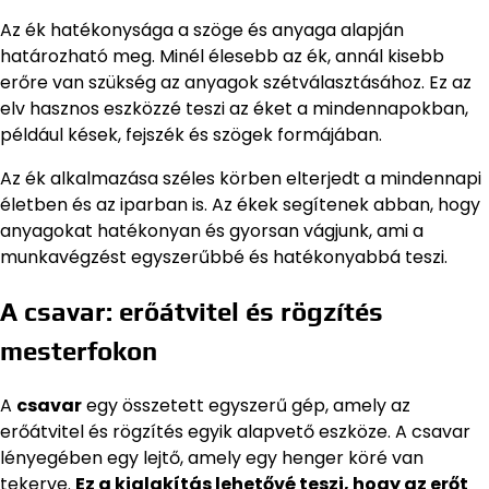
Az ék hatékonysága a szöge és anyaga alapján
határozható meg. Minél élesebb az ék, annál kisebb
erőre van szükség az anyagok szétválasztásához. Ez az
elv hasznos eszközzé teszi az éket a mindennapokban,
például kések, fejszék és szögek formájában.
Az ék alkalmazása széles körben elterjedt a mindennapi
életben és az iparban is. Az ékek segítenek abban, hogy
anyagokat hatékonyan és gyorsan vágjunk, ami a
munkavégzést egyszerűbbé és hatékonyabbá teszi.
A csavar: erőátvitel és rögzítés
mesterfokon
A
csavar
egy összetett egyszerű gép, amely az
erőátvitel és rögzítés egyik alapvető eszköze. A csavar
lényegében egy lejtő, amely egy henger köré van
tekerve.
Ez a kialakítás lehetővé teszi, hogy az erőt