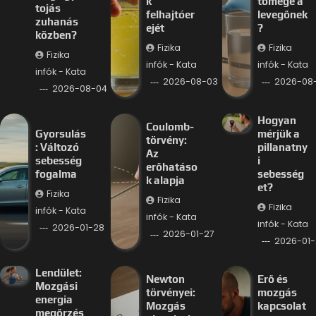
k
tömege a
tojás
felhajtóer
levegőnek
zuhanás
ejét
?
közben?
Fizika
Fizika
Fizika
infók - Kata
infók - Kata
infók - Kata
2026-08-03
2026-08
2026-08-04
Hogyan
Coulomb-
Gyorsulás
mérjük a
törvény:
: Változó
pillanatny
Az
sebesség
i
erőhatáso
fogalma
sebesség
k alapja
et?
Fizika
Fizika
Fizika
infók - Kata
infók - Kata
infók - Kata
2026-01-28
2026-01-27
2026-01-
Lendület:
Newton
Erő és
Mozgási
törvényei:
mozgás
energia
Mozgás
kapcsolat
megőrzés