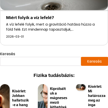
Miért folyik a víz lefelé?
A víz lefelé folyik, mert a gravitáció hatása húzza a
föld felé. Ezt mindennap tapasztaljuk,…
2026-03-01
Keresés
Keresés
Fizika tudásbázis:
Kísérlet:
Kipróbált
Kísérlet:
Mi
uk a
Jobban
határozza
mágneses
hallatszik
meg az
mező
-e a hang
inga
láthatóvá