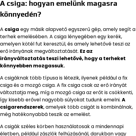
A csiga: hogyan emelünk magasra
könnyedén?
A
csiga
egy másik alapvető egyszerű gép, amely segít a
terhek emelésében. A csiga lényegében egy kerék,
amelyen kötél fut keresztül, és amely lehetővé teszi az
erő irányának megváltoztatását.
Ez az
irányváltoztatás teszi lehetővé, hogy a terheket
könnyebben mozgassuk.
A csigáknak több típusa is létezik, ilyenek például a fix
csiga és a mozgó csiga. A fix csiga csak az erő irányát
változtatja meg, míg a mozgó csiga az erőt is csökkenti,
így kisebb erővel nagyobb súlyokat tudunk emelni.
A
csigarendszerek
, amelyek több csigát is kombinálnak,
még hatékonyabbá teszik az emelést.
A csigák széles körben használatosak a mindennapi
életben, például zászlók felhúzásánál, darukban vagy