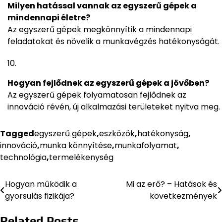
Milyen hatással vannak az egyszerű gépek a
mindennapi életre?
Az egyszerű gépek megkönnyítik a mindennapi
feladatokat és növelik a munkavégzés hatékonyságát.
Hogyan fejlődnek az egyszerű gépek a jövőben?
Az egyszerű gépek folyamatosan fejlődnek az
innováció révén, új alkalmazási területeket nyitva meg.
Tagged
egyszerű gépek
,
eszközök
,
hatékonyság
,
innováció
,
munka könnyítése
,
munkafolyamat
,
technológia
,
termelékenység
Hogyan működik a
Mi az erő? – Hatások és
Bejegyzés
gyorsulás fizikája?
következmények
navigáció
Related Posts