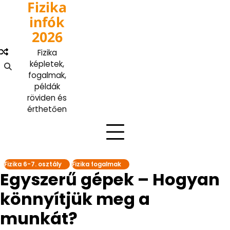
Fizika
Skip
to
infók
content
2026
Fizika
képletek,
fogalmak,
példák
röviden és
érthetően
Fizika 6-7. osztály
Fizika fogalmak
Egyszerű gépek – Hogyan
könnyítjük meg a
munkát?