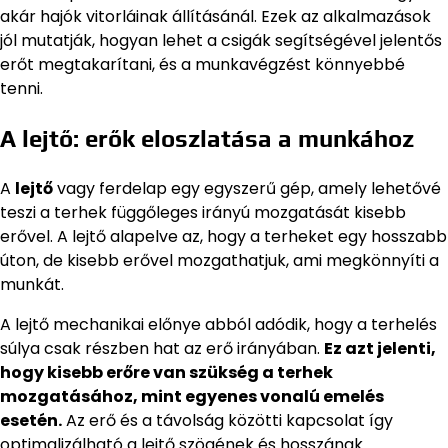
akár hajók vitorláinak állításánál. Ezek az alkalmazások
jól mutatják, hogyan lehet a csigák segítségével jelentős
erőt megtakarítani, és a munkavégzést könnyebbé
tenni.
A lejtő: erők eloszlatása a munkához
A
lejtő
vagy ferdelap egy egyszerű gép, amely lehetővé
teszi a terhek függőleges irányú mozgatását kisebb
erővel. A lejtő alapelve az, hogy a terheket egy hosszabb
úton, de kisebb erővel mozgathatjuk, ami megkönnyíti a
munkát.
A lejtő mechanikai előnye abból adódik, hogy a terhelés
súlya csak részben hat az erő irányában.
Ez azt jelenti,
hogy kisebb erőre van szükség a terhek
mozgatásához, mint egyenes vonalú emelés
esetén.
Az erő és a távolság közötti kapcsolat így
optimalizálható a lejtő szögének és hosszának