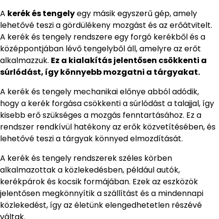
A
kerék és tengely
egy másik egyszerű gép, amely
lehetővé teszi a gördülékeny mozgást és az erőátvitelt.
A kerék és tengely rendszere egy forgó kerékből és a
középpontjában lévő tengelyből áll, amelyre az erőt
alkalmazzuk.
Ez a kialakítás jelentősen csökkenti a
súrlódást, így könnyebb mozgatni a tárgyakat.
A kerék és tengely mechanikai előnye abból adódik,
hogy a kerék forgása csökkenti a súrlódást a talajjal, így
kisebb erő szükséges a mozgás fenntartásához. Ez a
rendszer rendkívül hatékony az erők közvetítésében, és
lehetővé teszi a tárgyak könnyed elmozdítását.
A kerék és tengely rendszerek széles körben
alkalmazottak a közlekedésben, például autók,
kerékpárok és kocsik formájában. Ezek az eszközök
jelentősen megkönnyítik a szállítást és a mindennapi
közlekedést, így az életünk elengedhetetlen részévé
váltak.