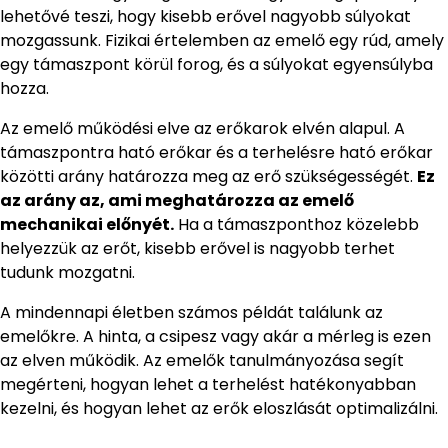
lehetővé teszi, hogy kisebb erővel nagyobb súlyokat
mozgassunk. Fizikai értelemben az emelő egy rúd, amely
egy támaszpont körül forog, és a súlyokat egyensúlyba
hozza.
Az emelő működési elve az erőkarok elvén alapul. A
támaszpontra ható erőkar és a terhelésre ható erőkar
közötti arány határozza meg az erő szükségességét.
Ez
az arány az, ami meghatározza az emelő
mechanikai előnyét.
Ha a támaszponthoz közelebb
helyezzük az erőt, kisebb erővel is nagyobb terhet
tudunk mozgatni.
A mindennapi életben számos példát találunk az
emelőkre. A hinta, a csipesz vagy akár a mérleg is ezen
az elven működik. Az emelők tanulmányozása segít
megérteni, hogyan lehet a terhelést hatékonyabban
kezelni, és hogyan lehet az erők eloszlását optimalizálni.