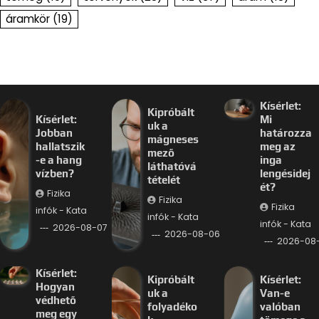
áramkör
(19)
Kísérlet:
Kipróbált
Kísérlet:
Mi
uk a
Jobban
határozza
mágneses
hallatszik
meg az
mező
-e a hang
inga
láthatóvá
vízben?
lengésidej
tételét
ét?
Fizika
Fizika
Fizika
infók - Kata
infók - Kata
infók - Kata
2026-08-07
2026-08-06
2026-08
Kísérlet:
Kipróbált
Kísérlet:
Hogyan
uk a
Van-e
védhető
folyadéko
valóban
meg egy