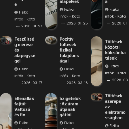
alapelvek
a
e
Fizika
Fizika
Fizika
infók - Kata
infók - Kata
infók - Kata
2026-01-25
2026-01-
2026-01-27
Feszültsé
Pozitív
Töltések
g mérése
töltések
közötti
és
fizikai
kölcsönha
alapegysé
tulajdons
tások
gei
ágai
Fizika
Fizika
Fizika
infók - Kata
infók - Kata
infók - Kata
2026-03-
2026-03-17
2026-03-16
Töltések
Ellenállás
Szigetelők
szerepe
fajtái:
: Az áram
az
Változó
útjának
elektromo
és fix
gátlói
sságban
Fizika
Fizika
Fizika