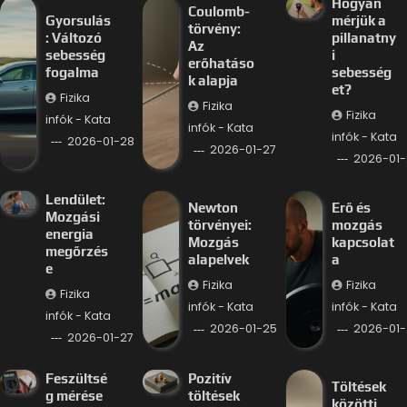
Hogyan
Coulomb-
Gyorsulás
mérjük a
törvény:
: Változó
pillanatny
Az
sebesség
i
erőhatáso
fogalma
sebesség
k alapja
et?
Fizika
Fizika
Fizika
infók - Kata
infók - Kata
infók - Kata
2026-01-28
2026-01-27
2026-01-
Lendület:
Newton
Erő és
Mozgási
törvényei:
mozgás
energia
Mozgás
kapcsolat
megőrzés
alapelvek
a
e
Fizika
Fizika
Fizika
infók - Kata
infók - Kata
infók - Kata
2026-01-25
2026-01-
2026-01-27
Feszültsé
Pozitív
Töltések
g mérése
töltések
közötti