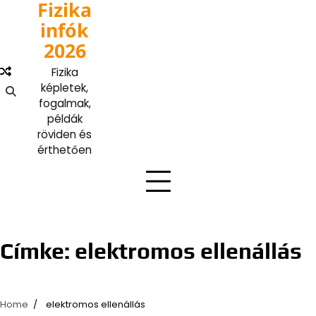
Fizika
Skip
to
infók
content
2026
Fizika
képletek,
fogalmak,
példák
röviden és
érthetően
Címke:
elektromos ellenállás
Home
elektromos ellenállás