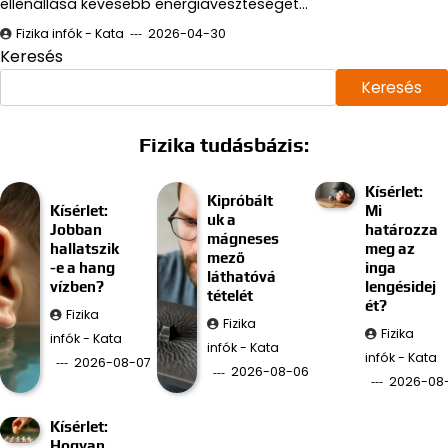
ellenállása kevesebb energiaveszteséget…
Fizika infók - Kata
2026-04-30
Keresés
Keresés
Fizika tudásbázis:
Kísérlet:
Kipróbált
Kísérlet:
Mi
uk a
Jobban
határozza
mágneses
hallatszik
meg az
mező
-e a hang
inga
láthatóvá
vízben?
lengésidej
tételét
ét?
Fizika
Fizika
Fizika
infók - Kata
infók - Kata
infók - Kata
2026-08-07
2026-08-06
2026-08
Kísérlet:
Hogyan