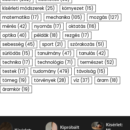
kísérleti módszerek
(25)
környezet
(15)
matematika
(17)
mechanika
(105)
mozgás
(127)
mérés
(42)
nyomás
(17)
oktatás
(116)
optika
(40)
példák
(18)
rezgés
(17)
sebesség
(45)
sport
(21)
szórakozás
(51)
súrlódás
(15)
tanulmány
(47)
tanulás
(42)
technika
(17)
technológia
(71)
természet
(52)
testek
(17)
tudomány
(479)
távolság
(15)
tömeg
(19)
törvények
(28)
víz
(37)
áram
(18)
áramkör
(19)
Kísérlet:
Kipróbált