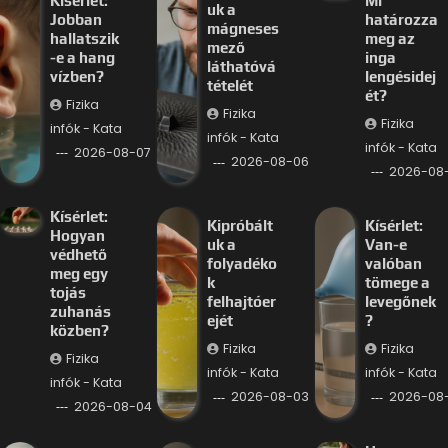
Kísérlet:
Mi
uk a
Jobban
határozza
mágneses
hallatszik
meg az
mező
-e a hang
inga
láthatóvá
vízben?
lengésidej
tételét
ét?
Fizika
Fizika
Fizika
infók - Kata
infók - Kata
infók - Kata
2026-08-07
2026-08-06
2026-08
Kísérlet:
Kipróbált
Kísérlet:
Hogyan
uk a
Van-e
védhető
folyadéko
valóban
meg egy
k
tömege a
tojás
felhajtóer
levegőnek
zuhanás
ejét
?
közben?
Fizika
Fizika
Fizika
infók - Kata
infók - Kata
infók - Kata
2026-08-03
2026-08
2026-08-04