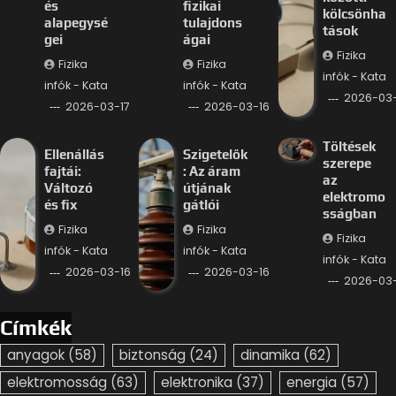
és
fizikai
kölcsönha
alapegysé
tulajdons
tások
gei
ágai
Fizika
Fizika
Fizika
infók - Kata
infók - Kata
infók - Kata
2026-03-
2026-03-17
2026-03-16
Töltések
Ellenállás
Szigetelők
szerepe
fajtái:
: Az áram
az
Változó
útjának
elektromo
és fix
gátlói
sságban
Fizika
Fizika
Fizika
infók - Kata
infók - Kata
infók - Kata
2026-03-16
2026-03-16
2026-03-
Címkék
anyagok
(58)
biztonság
(24)
dinamika
(62)
elektromosság
(63)
elektronika
(37)
energia
(57)