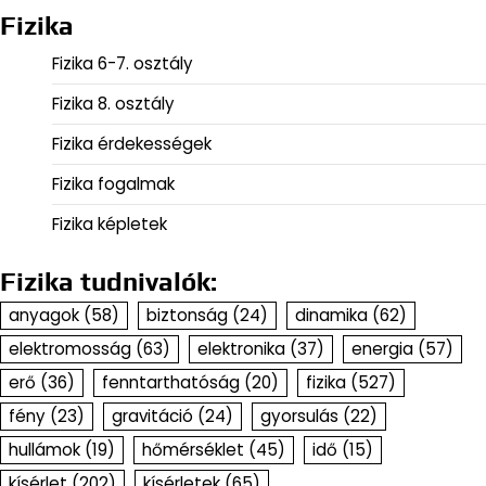
Fizika
Fizika 6-7. osztály
Fizika 8. osztály
Fizika érdekességek
Fizika fogalmak
Fizika képletek
Fizika tudnivalók:
anyagok
(58)
biztonság
(24)
dinamika
(62)
elektromosság
(63)
elektronika
(37)
energia
(57)
erő
(36)
fenntarthatóság
(20)
fizika
(527)
fény
(23)
gravitáció
(24)
gyorsulás
(22)
hullámok
(19)
hőmérséklet
(45)
idő
(15)
kísérlet
(202)
kísérletek
(65)