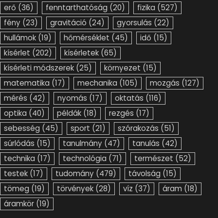
erő
(36)
fenntarthatóság
(20)
fizika
(527)
fény
(23)
gravitáció
(24)
gyorsulás
(22)
hullámok
(19)
hőmérséklet
(45)
idő
(15)
kísérlet
(202)
kísérletek
(65)
kísérleti módszerek
(25)
környezet
(15)
matematika
(17)
mechanika
(105)
mozgás
(127)
mérés
(42)
nyomás
(17)
oktatás
(116)
optika
(40)
példák
(18)
rezgés
(17)
sebesség
(45)
sport
(21)
szórakozás
(51)
súrlódás
(15)
tanulmány
(47)
tanulás
(42)
technika
(17)
technológia
(71)
természet
(52)
testek
(17)
tudomány
(479)
távolság
(15)
tömeg
(19)
törvények
(28)
víz
(37)
áram
(18)
áramkör
(19)