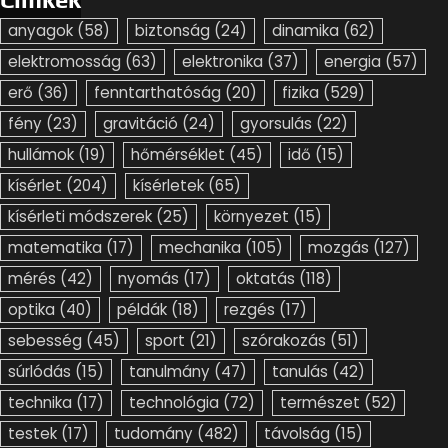
anyagok
(58)
biztonság
(24)
dinamika
(62)
elektromosság
(63)
elektronika
(37)
energia
(57)
erő
(36)
fenntarthatóság
(20)
fizika
(529)
fény
(23)
gravitáció
(24)
gyorsulás
(22)
hullámok
(19)
hőmérséklet
(45)
idő
(15)
kísérlet
(204)
kísérletek
(65)
kísérleti módszerek
(25)
környezet
(15)
matematika
(17)
mechanika
(105)
mozgás
(127)
mérés
(42)
nyomás
(17)
oktatás
(118)
optika
(40)
példák
(18)
rezgés
(17)
sebesség
(45)
sport
(21)
szórakozás
(51)
súrlódás
(15)
tanulmány
(47)
tanulás
(42)
technika
(17)
technológia
(72)
természet
(52)
testek
(17)
tudomány
(482)
távolság
(15)