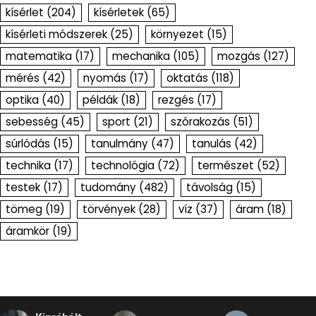
kísérlet
(204)
kísérletek
(65)
kísérleti módszerek
(25)
környezet
(15)
matematika
(17)
mechanika
(105)
mozgás
(127)
mérés
(42)
nyomás
(17)
oktatás
(118)
optika
(40)
példák
(18)
rezgés
(17)
sebesség
(45)
sport
(21)
szórakozás
(51)
súrlódás
(15)
tanulmány
(47)
tanulás
(42)
technika
(17)
technológia
(72)
természet
(52)
testek
(17)
tudomány
(482)
távolság
(15)
tömeg
(19)
törvények
(28)
víz
(37)
áram
(18)
áramkör
(19)