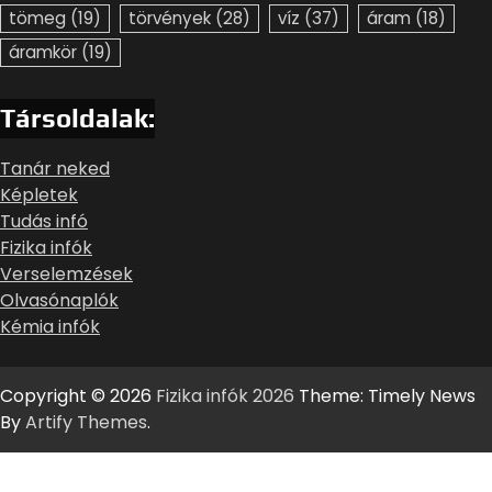
tömeg
(19)
törvények
(28)
víz
(37)
áram
(18)
áramkör
(19)
Társoldalak:
Tanár neked
Képletek
Tudás infó
Fizika infók
Verselemzések
Olvasónaplók
Kémia infók
Copyright © 2026
Fizika infók 2026
Theme: Timely News
By
Artify Themes
.