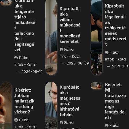
Kipróbált
uk a
Kipróbált
Kipróbált
tengerala
uk a
uk a
ttjáró
légellenáll
villám
működésé
ás
működésé
t
csökkenté
t
palackmo
sének
modellező
dell
módszerei
kísérletet
segítségé
t
Fizika
vel
Fizika
infók - Kata
Fizika
infók - Kata
2026-08-09
infók - Kata
2026-08
2026-08-10
Kísérlet:
Kipróbált
Kísérlet:
Mi
uk a
Jobban
határozza
mágneses
hallatszik
meg az
mező
-e a hang
inga
láthatóvá
vízben?
lengésidej
tételét
ét?
Fizika
Fizika
Fizika
infók - Kata