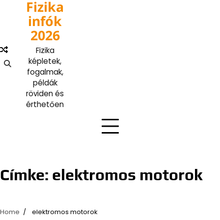
Fizika
Skip
to
infók
content
2026
Fizika
képletek,
fogalmak,
példák
röviden és
érthetően
Címke:
elektromos motorok
Home
elektromos motorok