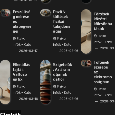
2026-01-27
Feszültsé
Pozitív
Töltések
g mérése
töltések
közötti
és
fizikai
kölcsönha
alapegysé
tulajdons
tások
gei
ágai
Fizika
Fizika
Fizika
infók - Kata
infók - Kata
infók - Kata
2026-03-
2026-03-17
2026-03-16
Töltések
Ellenállás
Szigetelők
szerepe
fajtái:
: Az áram
az
Változó
útjának
elektromo
és fix
gátlói
sságban
Fizika
Fizika
Fizika
infók - Kata
infók - Kata
infók - Kata
2026-03-16
2026-03-16
2026-03-
Címkék