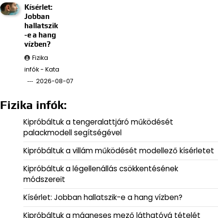
Kísérlet:
Jobban
hallatszik
-e a hang
vízben?
Fizika
infók - Kata
2026-08-07
Fizika infók:
Kipróbáltuk a tengeralattjáró működését
palackmodell segítségével
Kipróbáltuk a villám működését modellező kísérletet
Kipróbáltuk a légellenállás csökkentésének
módszereit
Kísérlet: Jobban hallatszik-e a hang vízben?
Kipróbáltuk a mágneses mező láthatóvá tételét