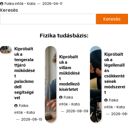
Fizika infók - Kata
2026-04-11
Keresés
Keresés
Fizika tudásbázis:
Kipróbált
uk a
Kipróbált
Kipróbált
tengerala
uk a
uk a
ttjáró
légellenáll
villám
működésé
ás
működésé
t
csökkenté
t
palackmo
sének
modellező
dell
módszerei
kísérletet
segítségé
t
Fizika
vel
Fizika
infók - Kata
Fizika
infók - Kata
2026-08-09
infók - Kata
2026-08
2026-08-10