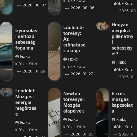
infók - Kata
infók - Kata
2026-08-07
2026-08-06
2026-08
Hogyan
Coulomb-
Gyorsulás
mérjük a
törvény:
: Változó
pillanatny
Az
sebesség
i
erőhatáso
fogalma
sebesség
k alapja
et?
Fizika
Fizika
Fizika
infók - Kata
infók - Kata
infók - Kata
2026-01-28
2026-01-27
2026-01-
Lendület:
Newton
Erő és
Mozgási
törvényei:
mozgás
energia
Mozgás
kapcsolat
megőrzés
alapelvek
a
e
Fizika
Fizika
Fizika
infók - Kata
infók - Kata
infók - Kata
2026-01-25
2026-01-