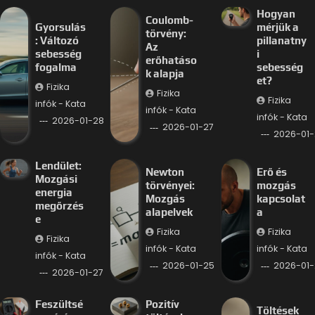
Hogyan
Coulomb-
Gyorsulás
mérjük a
törvény:
: Változó
pillanatny
Az
sebesség
i
erőhatáso
fogalma
sebesség
k alapja
et?
Fizika
Fizika
Fizika
infók - Kata
infók - Kata
infók - Kata
2026-01-28
2026-01-27
2026-01-
Lendület:
Newton
Erő és
Mozgási
törvényei:
mozgás
energia
Mozgás
kapcsolat
megőrzés
alapelvek
a
e
Fizika
Fizika
Fizika
infók - Kata
infók - Kata
infók - Kata
2026-01-25
2026-01-
2026-01-27
Feszültsé
Pozitív
Töltések