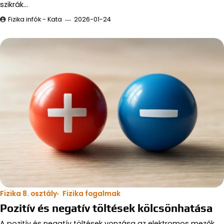
szikrák…
Fizika infók - Kata
2026-01-24
Fizika 8. osztály
Fizika fogalmak
Pozitív és negatív töltések kölcsönhatása
A pozitív és negatív töltések vonzása az elektromos mezők