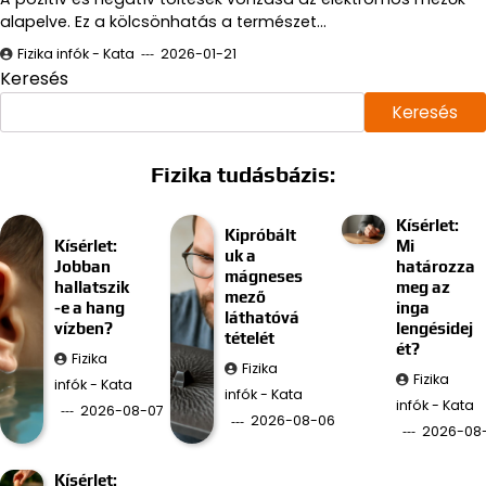
alapelve. Ez a kölcsönhatás a természet…
Fizika infók - Kata
2026-01-21
Keresés
Keresés
Fizika tudásbázis:
Kísérlet:
Kipróbált
Kísérlet:
Mi
uk a
Jobban
határozza
mágneses
hallatszik
meg az
mező
-e a hang
inga
láthatóvá
vízben?
lengésidej
tételét
ét?
Fizika
Fizika
Fizika
infók - Kata
infók - Kata
infók - Kata
2026-08-07
2026-08-06
2026-08
Kísérlet: