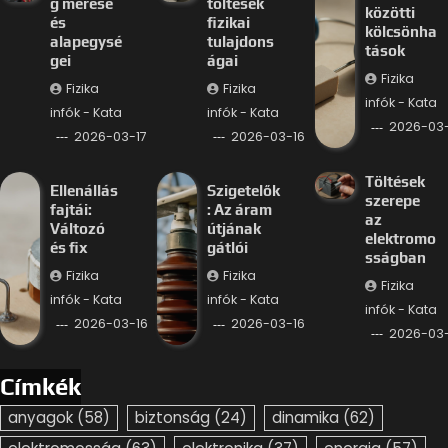
g mérése
töltések
közötti
és
fizikai
kölcsönha
alapegysé
tulajdons
tások
gei
ágai
Fizika
Fizika
Fizika
infók - Kata
infók - Kata
infók - Kata
2026-03-
2026-03-17
2026-03-16
Töltések
Ellenállás
Szigetelők
szerepe
fajtái:
: Az áram
az
Változó
útjának
elektromo
és fix
gátlói
sságban
Fizika
Fizika
Fizika
infók - Kata
infók - Kata
infók - Kata
2026-03-16
2026-03-16
2026-03-
Címkék
anyagok
(58)
biztonság
(24)
dinamika
(62)