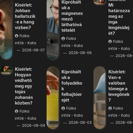
Kipróbált
Kísérlet:
Mi
uk a
Jobban
határozza
mágneses
hallatszik
meg az
mező
-e a hang
inga
láthatóvá
vízben?
lengésidej
tételét
ét?
Fizika
Fizika
Fizika
infók - Kata
infók - Kata
infók - Kata
2026-08-07
2026-08-06
2026-08
Kísérlet:
Kipróbált
Kísérlet:
Hogyan
uk a
Van-e
védhető
folyadéko
valóban
meg egy
k
tömege a
tojás
felhajtóer
levegőnek
zuhanás
ejét
?
közben?
Fizika
Fizika
Fizika
infók - Kata
infók - Kata
infók - Kata
2026-08-03
2026-08
2026-08-04