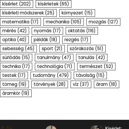
kísérlet
(202)
kísérletek
(65)
kísérleti módszerek
(25)
környezet
(15)
matematika
(17)
mechanika
(105)
mozgás
(127)
mérés
(42)
nyomás
(17)
oktatás
(116)
optika
(40)
példák
(18)
rezgés
(17)
sebesség
(45)
sport
(21)
szórakozás
(51)
súrlódás
(15)
tanulmány
(47)
tanulás
(42)
technika
(17)
technológia
(71)
természet
(52)
testek
(17)
tudomány
(479)
távolság
(15)
tömeg
(19)
törvények
(28)
víz
(37)
áram
(18)
áramkör
(19)
Kísérlet: