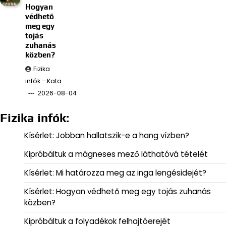
Hogyan
védhető
meg egy
tojás
zuhanás
közben?
Fizika
infók - Kata
2026-08-04
Fizika infók:
Kísérlet: Jobban hallatszik-e a hang vízben?
Kipróbáltuk a mágneses mező láthatóvá tételét
Kísérlet: Mi határozza meg az inga lengésidejét?
Kísérlet: Hogyan védhető meg egy tojás zuhanás
közben?
Kipróbáltuk a folyadékok felhajtóerejét