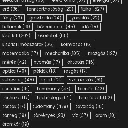
elektromosság
(63)
elektronika
(37)
energia
(57)
erő
(36)
fenntarthatóság
(20)
fizika
(527)
fény
(23)
gravitáció
(24)
gyorsulás
(22)
hullámok
(19)
hőmérséklet
(45)
idő
(15)
kísérlet
(202)
kísérletek
(65)
kísérleti módszerek
(25)
környezet
(15)
matematika
(17)
mechanika
(105)
mozgás
(127)
mérés
(42)
nyomás
(17)
oktatás
(116)
optika
(40)
példák
(18)
rezgés
(17)
sebesség
(45)
sport
(21)
szórakozás
(51)
súrlódás
(15)
tanulmány
(47)
tanulás
(42)
technika
(17)
technológia
(71)
természet
(52)
testek
(17)
tudomány
(479)
távolság
(15)
tömeg
(19)
törvények
(28)
víz
(37)
áram
(18)
áramkör
(19)