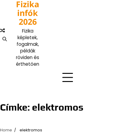
Fizika
Skip
to
infók
content
2026
Fizika
képletek,
fogalmak,
példák
röviden és
érthetően
Címke:
elektromos
Home
elektromos