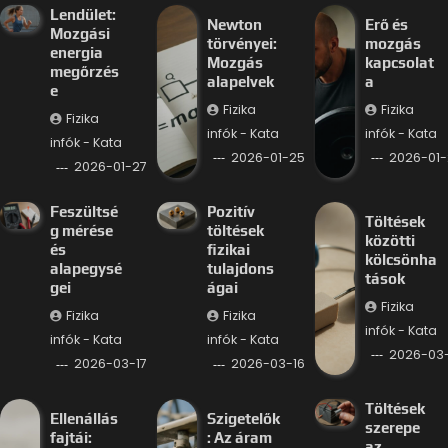
Lendület:
Newton
Erő és
Mozgási
törvényei:
mozgás
energia
Mozgás
kapcsolat
megőrzés
alapelvek
a
e
Fizika
Fizika
Fizika
infók - Kata
infók - Kata
infók - Kata
2026-01-25
2026-01-
2026-01-27
Feszültsé
Pozitív
Töltések
g mérése
töltések
közötti
és
fizikai
kölcsönha
alapegysé
tulajdons
tások
gei
ágai
Fizika
Fizika
Fizika
infók - Kata
infók - Kata
infók - Kata
2026-03-
2026-03-17
2026-03-16
Töltések
Ellenállás
Szigetelők
szerepe
fajtái:
: Az áram
az