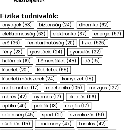
Fizika képletek
Fizika tudnivalók:
anyagok
(58)
biztonság
(24)
dinamika
(62)
elektromosság
(63)
elektronika
(37)
energia
(57)
erő
(36)
fenntarthatóság
(20)
fizika
(526)
fény
(23)
gravitáció
(24)
gyorsulás
(22)
hullámok
(19)
hőmérséklet
(45)
idő
(15)
kísérlet
(201)
kísérletek
(65)
kísérleti módszerek
(24)
környezet
(15)
matematika
(17)
mechanika
(105)
mozgás
(127)
mérés
(42)
nyomás
(17)
oktatás
(116)
optika
(40)
példák
(18)
rezgés
(17)
sebesség
(45)
sport
(21)
szórakozás
(51)
súrlódás
(15)
tanulmány
(47)
tanulás
(42)