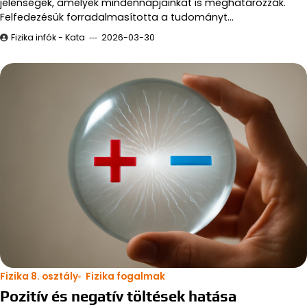
jelenségek, amelyek mindennapjainkat is meghatározzák.
Felfedezésük forradalmasította a tudományt…
Fizika infók - Kata
2026-03-30
Fizika 8. osztály
Fizika fogalmak
Pozitív és negatív töltések hatása