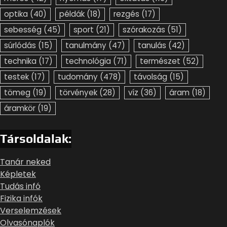
optika
(40)
példák
(18)
rezgés
(17)
sebesség
(45)
sport
(21)
szórakozás
(51)
súrlódás
(15)
tanulmány
(47)
tanulás
(42)
technika
(17)
technológia
(71)
természet
(52)
testek
(17)
tudomány
(478)
távolság
(15)
tömeg
(19)
törvények
(28)
víz
(36)
áram
(18)
áramkör
(19)
Társoldalak:
Tanár neked
Képletek
Tudás infó
Fizika infók
Verselemzések
Olvasónaplók