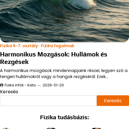
Fizika 6-7. osztály
Fizika fogalmak
Harmonikus Mozgások: Hullámok és
Rezgések
A harmonikus mozgások mindennapjaink részei, legyen szó a
tengeri hullámokról vagy a hangok rezgéséről. Ezek…
Fizika infók - Kata
2026-01-20
Keresés
Keresés
Fizika tudásbázis: