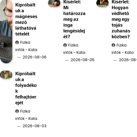
Kísérlet:
Kísérlet:
Kipróbált
Mi
Hogyan
uk a
határozza
védhető
mágneses
meg az
meg egy
mező
inga
tojás
láthatóvá
lengésidej
zuhanás
tételét
ét?
közben?
Fizika
Fizika
Fizika
infók - Kata
infók - Kata
infók - Kata
2026-08-06
2026-08-05
2026-08
Kipróbált
uk a
folyadéko
k
felhajtóer
ejét
Fizika
infók - Kata
2026-08-03