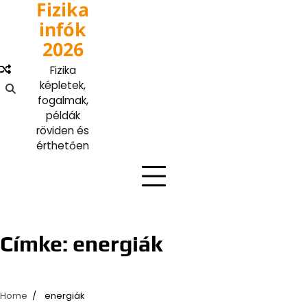
Fizika
Skip
to
infók
content
2026
Fizika
képletek,
fogalmak,
példák
röviden és
érthetően
Címke:
energiák
Home
energiák