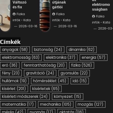
Változó
útjának
elektromo
és fix
gátlói
sságban
Fizika
Fizika
Fizika
infók - Kata
infók - Kata
infók - Kata
2026-03-16
2026-03-16
2026-03-
Címkék
anyagok
(58)
biztonság
(24)
dinamika
(62)
elektromosság
(63)
elektronika
(37)
energia
(57)
erő
(36)
fenntarthatóság
(20)
fizika
(526)
fény
(23)
gravitáció
(24)
gyorsulás
(22)
hullámok
(19)
hőmérséklet
(45)
idő
(15)
kísérlet
(201)
kísérletek
(65)
kísérleti módszerek
(24)
környezet
(15)
matematika
(17)
mechanika
(105)
mozgás
(127)
mérés
(42)
nyomás
(17)
oktatás
(116)