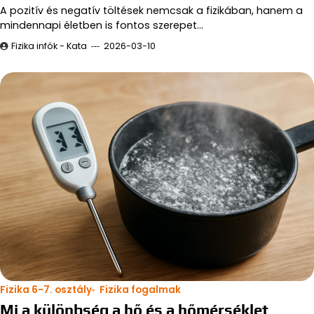
A pozitív és negatív töltések nemcsak a fizikában, hanem a
mindennapi életben is fontos szerepet…
Fizika infók - Kata
2026-03-10
Fizika 6-7. osztály
Fizika fogalmak
Mi a különbség a hő és a hőmérséklet