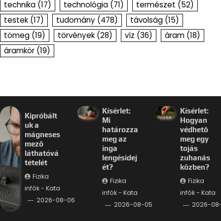
technika
(17)
technológia
(71)
természet
(52)
testek
(17)
tudomány
(478)
távolság
(15)
tömeg
(19)
törvények
(28)
víz
(36)
áram
(18)
áramkör
(19)
Kísérlet:
Kísérlet:
Kipróbált
Mi
Hogyan
uk a
határozza
védhető
mágneses
meg az
meg egy
mező
inga
tojás
láthatóvá
lengésidej
zuhanás
tételét
ét?
közben?
Fizika
Fizika
Fizika
infók - Kata
infók - Kata
infók - Kata
2026-08-06
2026-08-05
2026-08