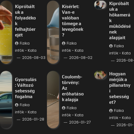
Kipróbált
Kipróbált
Kísérlet:
uk a
uk a
Van-e
hőkamerá
folyadéko
valóban
k
k
tömege a
működésé
felhajtóer
levegőnek
nek
ejét
?
alapjait
Fizika
Fizika
Fizika
infók - Kata
infók - Kata
infók - Kata
2026-08-03
2026-08-02
2026-08-
Hogyan
Coulomb-
Gyorsulás
mérjük a
törvény:
: Változó
pillanatny
Az
sebesség
i
erőhatáso
fogalma
sebesség
k alapja
et?
Fizika
Fizika
Fizika
infók - Kata
infók - Kata
infók - Kata
2026-01-28
2026-01-27
2026-01-