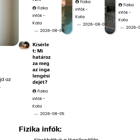
Fizika
Fizika
Fizika
infók -
infók -
infók -
Kata
Kata
Kata
2026-08-07
2026-
2026-08-08
Kísérle
t: Mi
határoz
za meg
az inga
lengési
jd az
dejét?
…
Fizika
infók -
Kata
2026-08-05
Fizika infók: