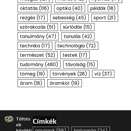
oktatás
(116)
optika
(40)
példák
(18)
rezgés
(17)
sebesség
(45)
sport
(21)
szórakozás
(51)
súrlódás
(15)
tanulmány
(47)
tanulás
(42)
technika
(17)
technológia
(72)
természet
(52)
testek
(17)
tudomány
(480)
távolság
(15)
tömeg
(19)
törvények
(28)
víz
(37)
áram
(18)
áramkör
(19)
Töltés
Címkék
ek
anyagok
(58)
biztonság
(24)
közötti