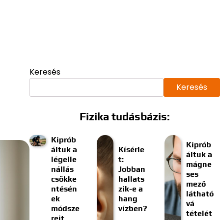
Keresés
Keresés
Fizika tudásbázis:
Kiprób
Kiprób
áltuk a
Kísérle
áltuk a
légelle
t:
mágne
nállás
Jobban
ses
csökke
hallats
mező
ntésén
zik-e a
látható
ek
hang
vá
módsze
vízben?
tételét
reit