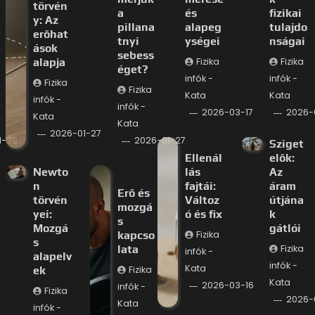
törvén
a
és
fizikai
y: Az
pillana
alapeg
tulajdo
erőhat
tnyi
ységei
nságai
ások
sebess
alapja
Fizika
Fizika
éget?
infók -
infók -
Fizika
Fizika
Kata
Kata
infók -
infók -
2026-03-17
2026-
Kata
Kata
2026-01-27
1-28
2026-01-27
Sziget
Ellenál
elők:
Newto
lás
Az
n
fajtái:
áram
Erő és
törvén
Változ
útjána
mozgá
yei:
ó és fix
k
s
Mozgá
gátlói
kapcso
Fizika
s
lata
Fizika
infók -
alapelv
infók -
Kata
ek
Fizika
Kata
2026-03-16
infók -
Fizika
2026-
Kata
infók -