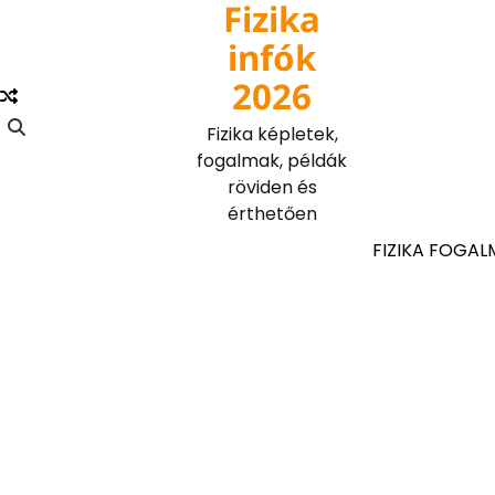
Fizika
Skip
to
infók
content
2026
Fizika képletek,
fogalmak, példák
röviden és
érthetően
FIZIKA FOGAL