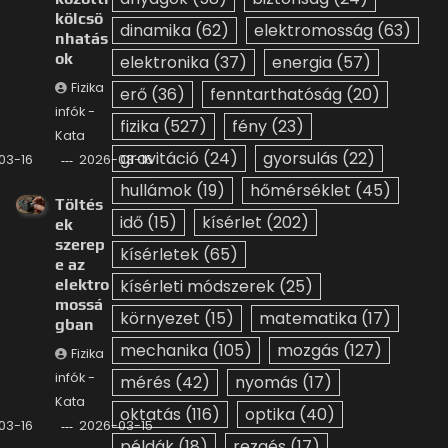
kölcsö
dinamika
(62)
elektromosság
(63)
nhatás
ok
elektronika
(37)
energia
(57)
Fizika
erő
(36)
fenntarthatóság
(20)
infók -
fizika
(527)
fény
(23)
Kata
gravitáció
(24)
gyorsulás
(22)
03-16
2026-03-16
hullámok
(19)
hőmérséklet
(45)
Töltés
idő
(15)
kísérlet
(202)
ek
szerep
kísérletek
(65)
e az
elektro
kísérleti módszerek
(25)
mossá
környezet
(15)
matematika
(17)
gban
mechanika
(105)
mozgás
(127)
Fizika
infók -
mérés
(42)
nyomás
(17)
Kata
oktatás
(116)
optika
(40)
03-16
2026-03-15
példák
(18)
rezgés
(17)