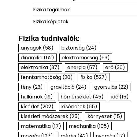
Fizika fogalmak
Fizika képletek
Fizika tudnivalók:
anyagok
(58)
biztonság
(24)
dinamika
(62)
elektromosság
(63)
elektronika
(37)
energia
(57)
erő
(36)
fenntarthatóság
(20)
fizika
(527)
fény
(23)
gravitáció
(24)
gyorsulás
(22)
hullámok
(19)
hőmérséklet
(45)
idő
(15)
kísérlet
(202)
kísérletek
(65)
kísérleti módszerek
(25)
környezet
(15)
matematika
(17)
mechanika
(105)
mozgás
(127)
mérés
(42)
nyomás
(17)