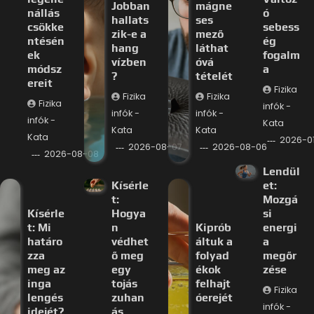
Jobban
mágne
nállás
ó
hallats
ses
csökke
sebess
zik-e a
mező
ntésén
ég
hang
láthat
ek
fogalm
vízben
óvá
módsz
a
?
tételét
ereit
Fizika
Fizika
Fizika
Fizika
infók -
infók -
infók -
infók -
Kata
Kata
Kata
Kata
2026-0
2026-08-07
2026-08-06
2026-08-08
Lendül
Kísérle
et:
t:
Mozgá
Kísérle
Hogya
si
t: Mi
n
Kiprób
energi
határo
védhet
áltuk a
a
zza
ő meg
folyad
megőr
meg az
egy
ékok
zése
inga
tojás
felhajt
Fizika
lengés
zuhan
óerejét
infók -
idejét?
ás