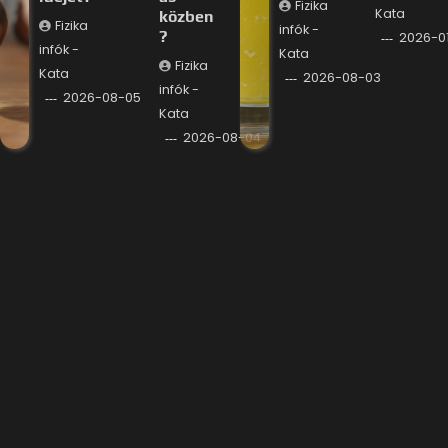
Fizika
Kata
közben
Fizika
infók -
?
2026-0
infók -
Kata
Fizika
Kata
2026-08-03
infók -
2026-08-05
Kata
2026-08-04