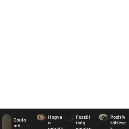
Hogya
Feszül
Pozitív
Coulo
n
tség
töltése
mb-
mérjük
mérése
k