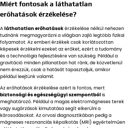
Miért fontosak a láthatatlan
erőhatások érzékelése?
A
láthatatlan erőhatások
érzékelése nélkül nehezen
tudnánk megmagyarázni a világban zajló legtöbb fizikai
folyamatot. Az emberi érzékek csak korlátozottan
képesek érzékelni ezeket az erőket, ezért a tudomány
és a technológia fejlesztésére van szükség. Például a
gravitáció minden pillanatban hat ránk, de közvetlenül
nem érezzük, csak a hatását tapasztaljuk, amikor
például leejtünk valamit.
Az erőhatások érzékelése azért is fontos, mert
biztonsági és egészségügyi szempontból
is
meghatározó. Például a magas elektromágneses terek
vagy sugárzások kimutatása segít elkerülni a
károsodásokat. Az orvosi diagnosztikában pedig a
mágneses rezonanciás képalkotás (MRI) egyértelműen