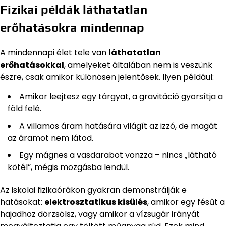
Fizikai példák láthatatlan
erőhatásokra mindennap
A mindennapi élet tele van
láthatatlan
erőhatásokkal
, amelyeket általában nem is veszünk
észre, csak amikor különösen jelentősek. Ilyen például:
Amikor leejtesz egy tárgyat, a gravitáció gyorsítja a
föld felé.
A villamos áram hatására világít az izzó, de magát
az áramot nem látod.
Egy mágnes a vasdarabot vonzza – nincs „látható
kötél”, mégis mozgásba lendül.
Az iskolai fizikaórákon gyakran demonstrálják e
hatásokat:
elektrosztatikus kisülés
, amikor egy fésűt a
hajadhoz dörzsölsz, vagy amikor a vízsugár irányát