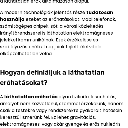
a láthatatlan erők alkalmazásán alapul.
A modern technológiák jelentős része
tudatosan
használja
ezeket az erőhatásokat. Mobiltelefonok,
számítógépes chipek, sőt, a városi közlekedés
irányítórendszerei is láthatatlan elektromágneses
jelekkel kommunikálnak. Ezek érzékelése és
szabályozása nélkül napjaink fejlett életvitele
elképzelhetetlen volna.
Hogyan definiáljuk a láthatatlan
erőhatásokat?
A
láthatatlan erőhatás
olyan fizikai kölcsönhatás,
amelyet nem közvetlenül, szemmel érzékelünk, hanem
csak a testekre vagy rendszerekre gyakorolt hatásain
keresztül ismerünk fel. Ez lehet gravitációs,
elektromágneses, vagy akár gyenge és erős nukleáris