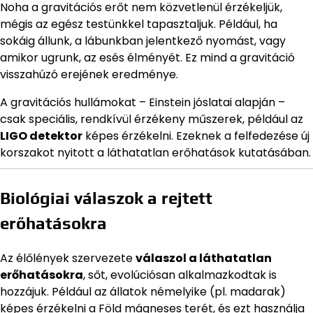
Noha a gravitációs erőt nem közvetlenül érzékeljük,
mégis az egész testünkkel tapasztaljuk. Például, ha
sokáig állunk, a lábunkban jelentkező nyomást, vagy
amikor ugrunk, az esés élményét. Ez mind a gravitáció
visszahúzó erejének eredménye.
A gravitációs hullámokat – Einstein jóslatai alapján –
csak speciális, rendkívül érzékeny műszerek, például az
LIGO detektor
képes érzékelni. Ezeknek a felfedezése új
korszakot nyitott a láthatatlan erőhatások kutatásában.
Biológiai válaszok a rejtett
erőhatásokra
Az élőlények szervezete
válaszol a láthatatlan
erőhatásokra
, sőt, evolúciósan alkalmazkodtak is
hozzájuk. Például az állatok némelyike (pl. madarak)
képes érzékelni a Föld mágneses terét, és ezt használja