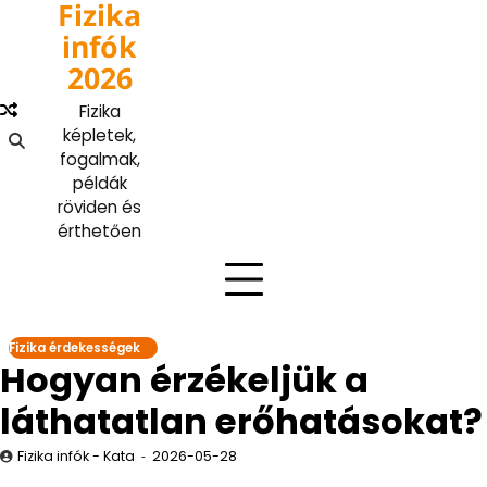
Fizika
Skip
to
infók
content
2026
Fizika
képletek,
fogalmak,
példák
röviden és
érthetően
Fizika érdekességek
Hogyan érzékeljük a
láthatatlan erőhatásokat?
Fizika infók - Kata
2026-05-28