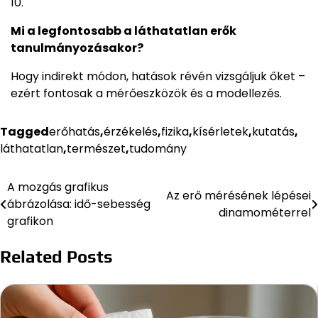
Mi a legfontosabb a láthatatlan erők
tanulmányozásakor?
Hogy indirekt módon, hatások révén vizsgáljuk őket –
ezért fontosak a mérőeszközök és a modellezés.
Tagged
erőhatás
,
érzékelés
,
fizika
,
kísérletek
,
kutatás
,
láthatatlan
,
természet
,
tudomány
A mozgás grafikus
Bejegyzés
Az erő mérésének lépései
ábrázolása: idő-sebesség
dinamométerrel
navigáció
grafikon
Related Posts