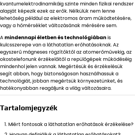
kvantumelektrodinamikáig szinte minden fizikai rendszer
alapját képezik ezek az erők. Nélkülük nem lenne
lehetőség például az elektromos áram működtetésére,
vagy a hőmérséklet változásának mérésére sem.
A
mindennapi életben és technológiában
is
kulcsszerepe van a láthatatlan erőhatásoknak. Az
egyszerű mágneses rögzítőktől az atomerőművekig, az
okostelefonunk érzékelőitől a repülőgépek működéséig
mindenhol jelen vannak. Megértésük és érzékelésük
segít abban, hogy biztonságosan használhassuk a
technológiát, jobban megértsük környezetünket, és
hatékonyabban reagáljunk a világ változásaira.
Tartalomjegyzék
Miért fontosak a láthatatlan erőhatások érzékelése?
Hogyan definiáljuk a láthatatlan erőhatásokat?