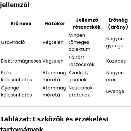
jellemzői
Jellemző
Erősség
Erő neve
Hatókör
részecskék
(arány)
Minden
Nagyon
Gravitáció
Végtelen
tömeges
gyenge
objektum
Töltött
Elektromágneses
Végtelen
Közepes
részecskék
Erős
Atommag
Kvarkok,
Nagyon
kölcsönhatás
méretű
gluonok
erős
Gyenge
Atommag
Neutronok,
Gyenge
kölcsönhatás
méretű
protonok
Táblázat: Eszközök és érzékelési
tartományok