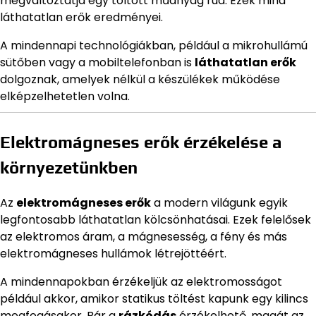
megváltoztatja egy töltött műanyag rúd. Ezek mind
láthatatlan erők eredményei.
A mindennapi technológiákban, például a mikrohullámú
sütőben vagy a mobiltelefonban is
láthatatlan erők
dolgoznak, amelyek nélkül a készülékek működése
elképzelhetetlen volna.
Elektromágneses erők érzékelése a
környezetünkben
Az
elektromágneses erők
a modern világunk egyik
legfontosabb láthatatlan kölcsönhatásai. Ezek felelősek
az elektromos áram, a mágnesesség, a fény és más
elektromágneses hullámok létrejöttéért.
A mindennapokban érzékeljük az elektromosságot
például akkor, amikor statikus töltést kapunk egy kilincs
megfogásakor. Bár a
rázkódás
érzékelhető, magát az