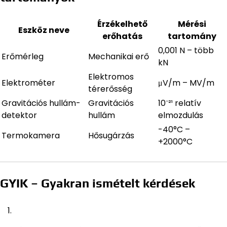
Érzékelhető
Mérési
Eszköz neve
erőhatás
tartomány
0,001 N – több
Erőmérleg
Mechanikai erő
kN
Elektromos
Elektrométer
μV/m – MV/m
térerősség
Gravitációs hullám-
Gravitációs
10⁻²¹ relatív
detektor
hullám
elmozdulás
-40°C –
Termokamera
Hősugárzás
+2000°C
GYIK – Gyakran ismételt kérdések