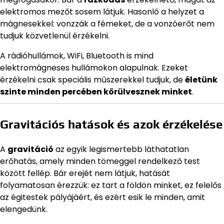
elektromos mezőt sosem látjuk. Hasonló a helyzet a
mágnesekkel: vonzzák a fémeket, de a vonzóerőt nem
tudjuk közvetlenül érzékelni.
A rádióhullámok, WiFi, Bluetooth is mind
elektromágneses hullámokon alapulnak. Ezeket
érzékelni csak speciális műszerekkel tudjuk, de
életünk
szinte minden percében körülvesznek minket
.
Gravitációs hatások és azok érzékelése
A
gravitáció
az egyik legismertebb láthatatlan
erőhatás, amely minden tömeggel rendelkező test
között fellép. Bár erejét nem látjuk, hatását
folyamatosan érezzük: ez tart a földön minket, ez felelős
az égitestek pályájáért, és ezért esik le minden, amit
elengedünk.