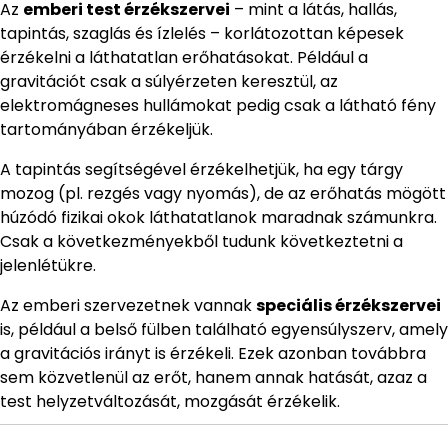
Az
emberi test érzékszervei
– mint a látás, hallás,
tapintás, szaglás és ízlelés – korlátozottan képesek
érzékelni a láthatatlan erőhatásokat. Például a
gravitációt csak a súlyérzeten keresztül, az
elektromágneses hullámokat pedig csak a látható fény
tartományában érzékeljük.
A tapintás segítségével érzékelhetjük, ha egy tárgy
mozog (pl. rezgés vagy nyomás), de az erőhatás mögött
húzódó fizikai okok láthatatlanok maradnak számunkra.
Csak a következményekből tudunk következtetni a
jelenlétükre.
Az emberi szervezetnek vannak
speciális érzékszervei
is, például a belső fülben található egyensúlyszerv, amely
a gravitációs irányt is érzékeli. Ezek azonban továbbra
sem közvetlenül az erőt, hanem annak hatását, azaz a
test helyzetváltozását, mozgását érzékelik.