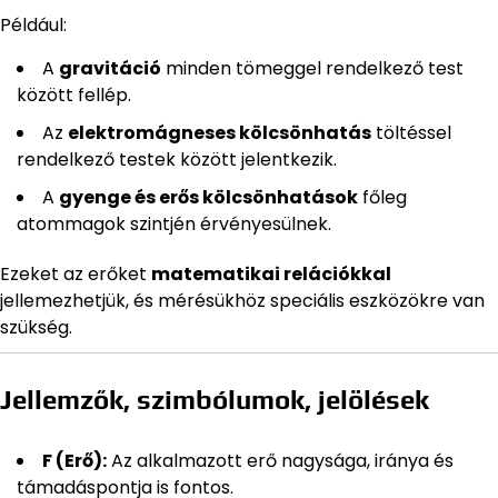
Például:
A
gravitáció
minden tömeggel rendelkező test
között fellép.
Az
elektromágneses kölcsönhatás
töltéssel
rendelkező testek között jelentkezik.
A
gyenge és erős kölcsönhatások
főleg
atommagok szintjén érvényesülnek.
Ezeket az erőket
matematikai relációkkal
jellemezhetjük, és mérésükhöz speciális eszközökre van
szükség.
Jellemzők, szimbólumok, jelölések
F (Erő):
Az alkalmazott erő nagysága, iránya és
támadáspontja is fontos.