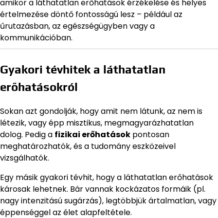
amikor a láthatatlan erőhatások érzékelése és helyes
értelmezése döntő fontosságú lesz – például az
űrutazásban, az egészségügyben vagy a
kommunikációban.
Gyakori tévhitek a láthatatlan
erőhatásokról
Sokan azt gondolják, hogy amit nem látunk, az nem is
létezik, vagy épp misztikus, megmagyarázhatatlan
dolog. Pedig a
fizikai erőhatások
pontosan
meghatározhatók, és a tudomány eszközeivel
vizsgálhatók.
Egy másik gyakori tévhit, hogy a láthatatlan erőhatások
károsak lehetnek. Bár vannak kockázatos formáik (pl.
nagy intenzitású sugárzás), legtöbbjük ártalmatlan, vagy
éppenséggel az élet alapfeltétele.