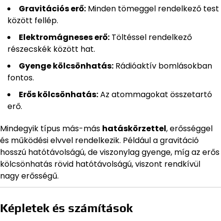
Gravitációs erő:
Minden tömeggel rendelkező test
között fellép.
Elektromágneses erő:
Töltéssel rendelkező
részecskék között hat.
Gyenge kölcsönhatás:
Rádióaktív bomlásokban
fontos.
Erős kölcsönhatás:
Az atommagokat összetartó
erő.
Mindegyik típus más-más
hatáskörzettel
, erősséggel
és működési elvvel rendelkezik. Például a gravitáció
hosszú hatótávolságú, de viszonylag gyenge, míg az erős
kölcsönhatás rövid hatótávolságú, viszont rendkívül
nagy erősségű.
Képletek és számítások