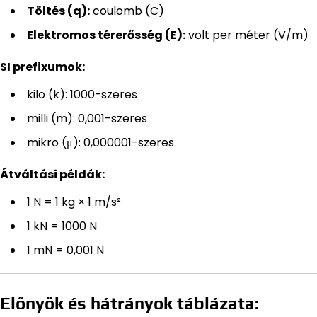
Töltés (q):
coulomb (C)
Elektromos térerősség (E):
volt per méter (V/m)
SI prefixumok:
kilo (k): 1000-szeres
milli (m): 0,001-szeres
mikro (μ): 0,000001-szeres
Átváltási példák:
1 N = 1 kg × 1 m/s²
1 kN = 1000 N
1 mN = 0,001 N
Előnyök és hátrányok táblázata: