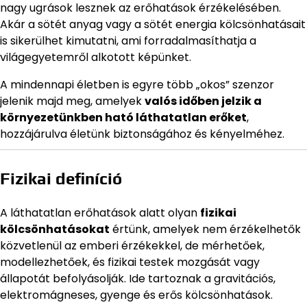
nagy ugrások lesznek az erőhatások érzékelésében.
Akár a sötét anyag vagy a sötét energia kölcsönhatásait
is sikerülhet kimutatni, ami forradalmasíthatja a
világegyetemről alkotott képünket.
A mindennapi életben is egyre több „okos” szenzor
jelenik majd meg, amelyek
valós időben jelzik a
környezetünkben ható láthatatlan erőket
,
hozzájárulva életünk biztonságához és kényelméhez.
Fizikai definíció
A láthatatlan erőhatások alatt olyan
fizikai
kölcsönhatásokat
értünk, amelyek nem érzékelhetők
közvetlenül az emberi érzékekkel, de mérhetőek,
modellezhetőek, és fizikai testek mozgását vagy
állapotát befolyásolják. Ide tartoznak a gravitációs,
elektromágneses, gyenge és erős kölcsönhatások.