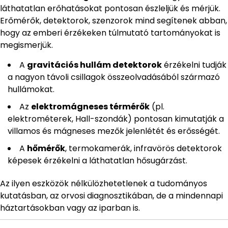
láthatatlan erőhatásokat pontosan észleljük és mérjük.
Erőmérők, detektorok, szenzorok mind segítenek abban,
hogy az emberi érzékeken túlmutató tartományokat is
megismerjük.
A
gravitációs hullám detektorok
érzékelni tudják
a nagyon távoli csillagok összeolvadásából származó
hullámokat.
Az
elektromágneses térmérők
(pl.
elektrométerek, Hall-szondák) pontosan kimutatják a
villamos és mágneses mezők jelenlétét és erősségét.
A
hőmérők
, termokamerák, infravörös detektorok
képesek érzékelni a láthatatlan hősugárzást.
Az ilyen eszközök nélkülözhetetlenek a tudományos
kutatásban, az orvosi diagnosztikában, de a mindennapi
háztartásokban vagy az iparban is.