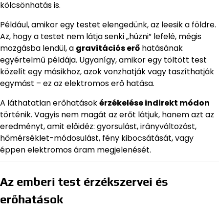
kölcsönhatás is.
Például, amikor egy testet elengedünk, az leesik a földre.
Az, hogy a testet nem látja senki „húzni” lefelé, mégis
mozgásba lendül, a
gravitációs erő
hatásának
egyértelmű példája. Ugyanígy, amikor egy töltött test
közelít egy másikhoz, azok vonzhatják vagy taszíthatják
egymást – ez az elektromos erő hatása.
A láthatatlan erőhatások
érzékelése indirekt módon
történik. Vagyis nem magát az erőt látjuk, hanem azt az
eredményt, amit előidéz: gyorsulást, irányváltozást,
hőmérséklet-módosulást, fény kibocsátását, vagy
éppen elektromos áram megjelenését.
Az emberi test érzékszervei és
erőhatások