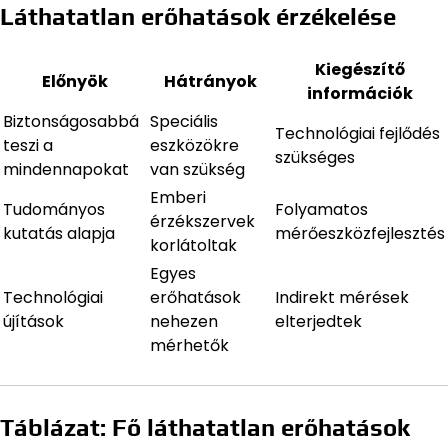
Láthatatlan erőhatások érzékelése
Kiegészítő
Előnyök
Hátrányok
információk
Biztonságosabbá
Speciális
Technológiai fejlődés
teszi a
eszközökre
szükséges
mindennapokat
van szükség
Emberi
Tudományos
Folyamatos
érzékszervek
kutatás alapja
mérőeszközfejlesztés
korlátoltak
Egyes
Technológiai
erőhatások
Indirekt mérések
újítások
nehezen
elterjedtek
mérhetők
Táblázat: Fő láthatatlan erőhatások