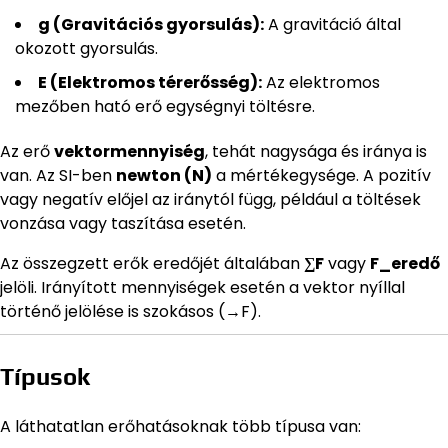
g (Gravitációs gyorsulás):
A gravitáció által
okozott gyorsulás.
E (Elektromos térerősség):
Az elektromos
mezőben ható erő egységnyi töltésre.
Az erő
vektormennyiség
, tehát nagysága és iránya is
van. Az SI-ben
newton (N)
a mértékegysége. A pozitív
vagy negatív előjel az iránytól függ, például a töltések
vonzása vagy taszítása esetén.
Az összegzett erők eredőjét általában
∑F
vagy
F_eredő
jelöli. Irányított mennyiségek esetén a vektor nyíllal
történő jelölése is szokásos (→F).
Típusok
A láthatatlan erőhatásoknak több típusa van: