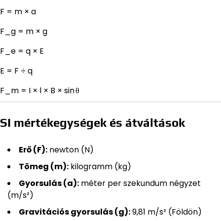
F = m × a
F_g = m × g
F_e = q × E
E = F ÷ q
F_m = I × l × B × sin θ
SI mértékegységek és átváltások
Erő (F):
newton (N)
Tömeg (m):
kilogramm (kg)
Gyorsulás (a):
méter per szekundum négyzet
(m/s²)
Gravitációs gyorsulás (g):
9,81 m/s² (Földön)