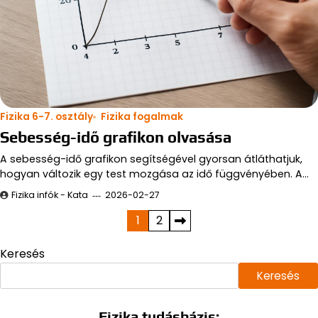
Fizika 6-7. osztály
Fizika fogalmak
Sebesség-idő grafikon olvasása
A sebesség-idő grafikon segítségével gyorsan átláthatjuk,
hogyan változik egy test mozgása az idő függvényében. A…
Fizika infók - Kata
2026-02-27
Bejegyzések
1
2
lapozása
Keresés
Keresés
Fizika tudásbázis: