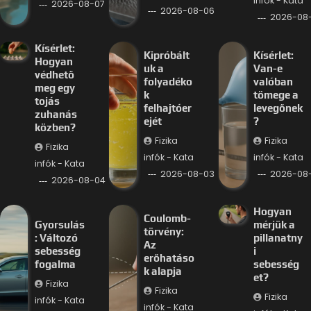
infók - Kata
2026-08-07
2026-08-06
2026-08
Kísérlet:
Kipróbált
Kísérlet:
Hogyan
uk a
Van-e
védhető
folyadéko
valóban
meg egy
k
tömege a
tojás
felhajtóer
levegőnek
zuhanás
ejét
?
közben?
Fizika
Fizika
Fizika
infók - Kata
infók - Kata
infók - Kata
2026-08-03
2026-08
2026-08-04
Hogyan
Coulomb-
Gyorsulás
mérjük a
törvény:
: Változó
pillanatny
Az
sebesség
i
erőhatáso
fogalma
sebesség
k alapja
et?
Fizika
Fizika
Fizika
infók - Kata
infók - Kata