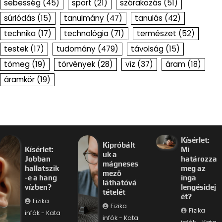
sebesség
(45)
sport
(21)
szórakozás
(51)
súrlódás
(15)
tanulmány
(47)
tanulás
(42)
technika
(17)
technológia
(71)
természet
(52)
testek
(17)
tudomány
(479)
távolság
(15)
tömeg
(19)
törvények
(28)
víz
(37)
áram
(18)
áramkör
(19)
Kísérlet:
Kipróbált
Kísérlet:
Mi
uk a
Jobban
határozza
mágneses
hallatszik
meg az
mező
-e a hang
inga
láthatóvá
vízben?
lengésidej
tételét
ét?
Fizika
Fizika
Fizika
infók - Kata
infók - Kata