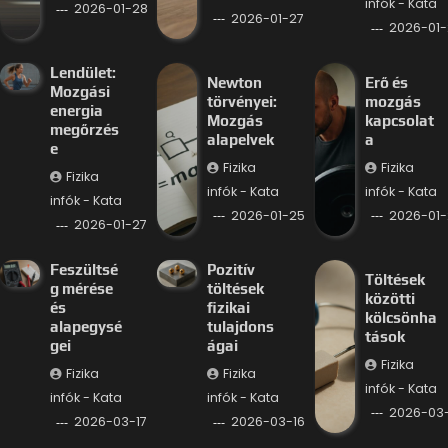
infók - Kata
2026-01-28
2026-01-27
2026-01-
Lendület:
Newton
Erő és
Mozgási
törvényei:
mozgás
energia
Mozgás
kapcsolat
megőrzés
alapelvek
a
e
Fizika
Fizika
Fizika
infók - Kata
infók - Kata
infók - Kata
2026-01-25
2026-01-
2026-01-27
Feszültsé
Pozitív
Töltések
g mérése
töltések
közötti
és
fizikai
kölcsönha
alapegysé
tulajdons
tások
gei
ágai
Fizika
Fizika
Fizika
infók - Kata
infók - Kata
infók - Kata
2026-03-
2026-03-17
2026-03-16