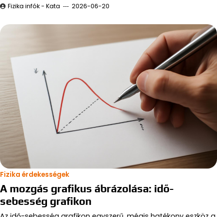
Fizika infók - Kata
2026-06-20
Fizika érdekességek
A mozgás grafikus ábrázolása: idő-
sebesség grafikon
Az idő-sebesség grafikon egyszerű, mégis hatékony eszköz a