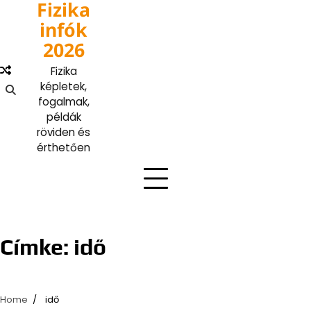
Fizika
Skip
to
infók
content
2026
Fizika
képletek,
fogalmak,
példák
röviden és
érthetően
Címke:
idő
Home
idő