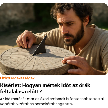
Fizika érdekességek
Kísérlet: Hogyan mértek időt az órák
feltalálása előtt?
Az idő mérését már az ókori emberek is fontosnak tartották.
Napórák, vízórák és homokórák segítették…