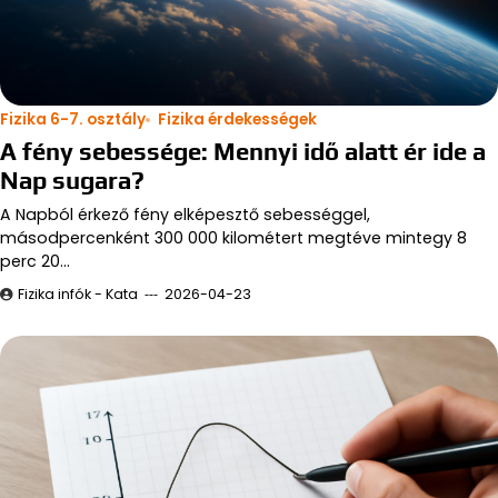
Fizika 6-7. osztály
Fizika érdekességek
A fény sebessége: Mennyi idő alatt ér ide a
Nap sugara?
A Napból érkező fény elképesztő sebességgel,
másodpercenként 300 000 kilométert megtéve mintegy 8
perc 20…
Fizika infók - Kata
2026-04-23