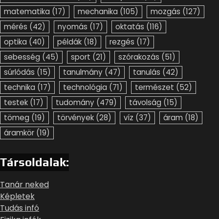
matematika
(17)
mechanika
(105)
mozgás
(127)
mérés
(42)
nyomás
(17)
oktatás
(116)
optika
(40)
példák
(18)
rezgés
(17)
sebesség
(45)
sport
(21)
szórakozás
(51)
súrlódás
(15)
tanulmány
(47)
tanulás
(42)
technika
(17)
technológia
(71)
természet
(52)
testek
(17)
tudomány
(479)
távolság
(15)
tömeg
(19)
törvények
(28)
víz
(37)
áram
(18)
áramkör
(19)
Társoldalak:
Tanár neked
Képletek
Tudás infó