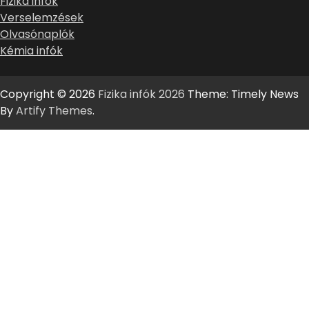
Fizika infók
Verselemzések
Olvasónaplók
Kémia infók
Copyright © 2026
Fizika infók 2026
Theme: Timely News
By
Artify Themes
.