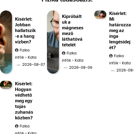
Kísérlet:
Kipróbált
Kísérlet:
Mi
uk a
Jobban
határozza
mágneses
hallatszik
meg az
mező
-e a hang
inga
láthatóvá
vízben?
lengésidej
tételét
ét?
Fizika
Fizika
Fizika
infók - Kata
infók - Kata
infók - Kata
2026-08-07
2026-08-06
2026-08
Kísérlet:
Hogyan
védhető
meg egy
tojás
zuhanás
közben?
Fizika
infók - Kata