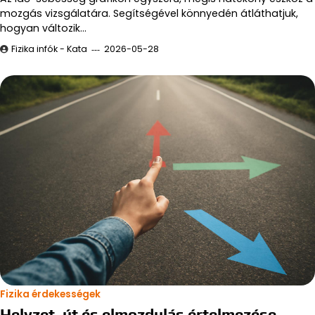
mozgás vizsgálatára. Segítségével könnyedén átláthatjuk,
hogyan változik…
Fizika infók - Kata
2026-05-28
Fizika érdekességek
Helyzet, út és elmozdulás értelmezése