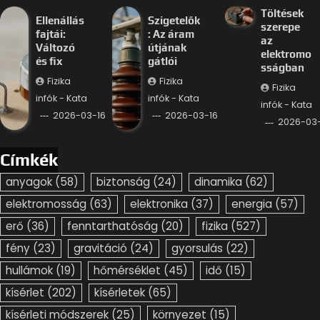
Töltések
Ellenállás
Szigetelők
szerepe
fajtái:
: Az áram
az
Változó
útjának
elektromo
és fix
gátlói
sságban
Fizika
Fizika
Fizika
infók - Kata
infók - Kata
infók - Kata
2026-03-16
2026-03-16
2026-03-
Címkék
anyagok
(58)
biztonság
(24)
dinamika
(62)
elektromosság
(63)
elektronika
(37)
energia
(57)
erő
(36)
fenntarthatóság
(20)
fizika
(527)
fény
(23)
gravitáció
(24)
gyorsulás
(22)
hullámok
(19)
hőmérséklet
(45)
idő
(15)
kísérlet
(202)
kísérletek
(65)
kísérleti módszerek
(25)
környezet
(15)