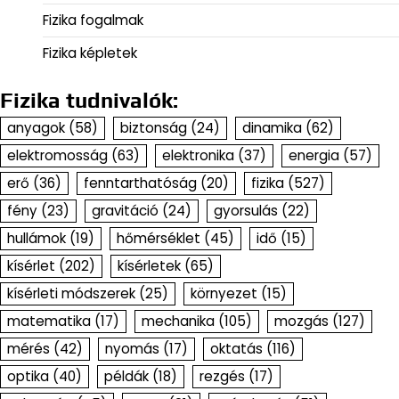
Fizika fogalmak
Fizika képletek
Fizika tudnivalók:
anyagok
(58)
biztonság
(24)
dinamika
(62)
elektromosság
(63)
elektronika
(37)
energia
(57)
erő
(36)
fenntarthatóság
(20)
fizika
(527)
fény
(23)
gravitáció
(24)
gyorsulás
(22)
hullámok
(19)
hőmérséklet
(45)
idő
(15)
kísérlet
(202)
kísérletek
(65)
kísérleti módszerek
(25)
környezet
(15)
matematika
(17)
mechanika
(105)
mozgás
(127)
mérés
(42)
nyomás
(17)
oktatás
(116)
optika
(40)
példák
(18)
rezgés
(17)