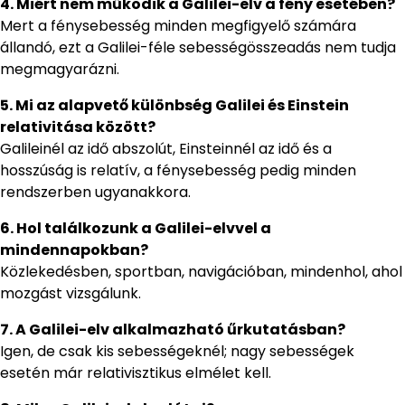
4. Miért nem működik a Galilei-elv a fény esetében?
Mert a fénysebesség minden megfigyelő számára
állandó, ezt a Galilei-féle sebességösszeadás nem tudja
megmagyarázni.
5. Mi az alapvető különbség Galilei és Einstein
relativitása között?
Galileinél az idő abszolút, Einsteinnél az idő és a
hosszúság is relatív, a fénysebesség pedig minden
rendszerben ugyanakkora.
6. Hol találkozunk a Galilei-elvvel a
mindennapokban?
Közlekedésben, sportban, navigációban, mindenhol, ahol
mozgást vizsgálunk.
7. A Galilei-elv alkalmazható űrkutatásban?
Igen, de csak kis sebességeknél; nagy sebességek
esetén már relativisztikus elmélet kell.