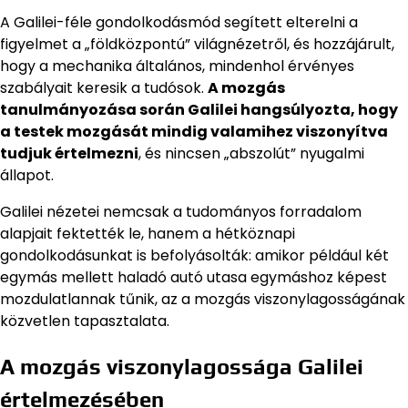
A Galilei-féle gondolkodásmód segített elterelni a
figyelmet a „földközpontú” világnézetről, és hozzájárult,
hogy a mechanika általános, mindenhol érvényes
szabályait keresik a tudósok.
A mozgás
tanulmányozása során Galilei hangsúlyozta, hogy
a testek mozgását mindig valamihez viszonyítva
tudjuk értelmezni
, és nincsen „abszolút” nyugalmi
állapot.
Galilei nézetei nemcsak a tudományos forradalom
alapjait fektették le, hanem a hétköznapi
gondolkodásunkat is befolyásolták: amikor például két
egymás mellett haladó autó utasa egymáshoz képest
mozdulatlannak tűnik, az a mozgás viszonylagosságának
közvetlen tapasztalata.
A mozgás viszonylagossága Galilei
értelmezésében