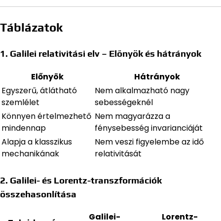
Táblázatok
1. Galilei relativitási elv – Előnyök és hátrányok
Előnyök
Hátrányok
Egyszerű, átlátható
Nem alkalmazható nagy
szemlélet
sebességeknél
Könnyen értelmezhető
Nem magyarázza a
mindennap
fénysebesség invarianciáját
Alapja a klasszikus
Nem veszi figyelembe az idő
mechanikának
relativitását
2. Galilei- és Lorentz-transzformációk
összehasonlítása
Galilei-
Lorentz-