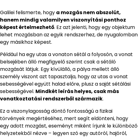
Galilei felismerte, hogy
a mozgás nem abszolút,
hanem mindig valamilyen viszonyítási ponthoz
képest értelmezhető
. Ez azt jelenti, hogy egy objektum
lehet mozgásban az egyik rendszerhez, de nyugalomban
egy másikhoz képest.
Például ha egy utas a vonaton sétál a folyosón, a vonat
belsejében álló megfigyelő szerint csak a sétáló
mozgását látjuk. Egy kívülálló, a pálya mellett álló
személy viszont azt tapasztalja, hogy az utas a vonat
sebességével együtt halad előre, plusz a saját sétálási
sebességével.
Mindkét leírás helyes, csak más
vonatkoztatási rendszerből származik
.
Ez a viszonylagosság döntő fontosságú a fizikai
törvények megértéséhez, mert segít eldönteni, hogy
egy adott mozgást, eseményt miként írjunk le különböző
helyzetekből nézve – legyen szó egy autóról, hajóról,