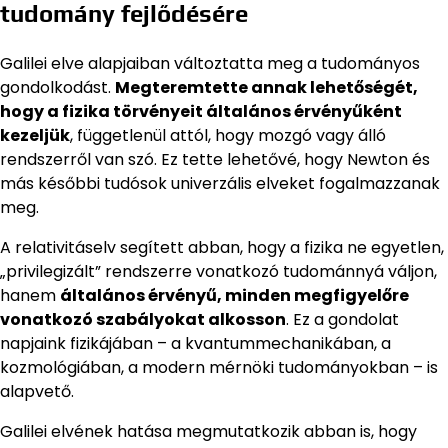
tudomány fejlődésére
Galilei elve alapjaiban változtatta meg a tudományos
gondolkodást.
Megteremtette annak lehetőségét,
hogy a fizika törvényeit általános érvényűként
kezeljük
, függetlenül attól, hogy mozgó vagy álló
rendszerről van szó. Ez tette lehetővé, hogy Newton és
más későbbi tudósok univerzális elveket fogalmazzanak
meg.
A relativitáselv segített abban, hogy a fizika ne egyetlen,
„privilegizált” rendszerre vonatkozó tudománnyá váljon,
hanem
általános érvényű, minden megfigyelőre
vonatkozó szabályokat alkosson
. Ez a gondolat
napjaink fizikájában – a kvantummechanikában, a
kozmológiában, a modern mérnöki tudományokban – is
alapvető.
Galilei elvének hatása megmutatkozik abban is, hogy