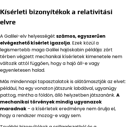
Kísérleti bizonyítékok a relativitási
elvre
A Galilei-elv helyességét
számos, egyszerűen
elvégezhető kísérlet igazolja
. Ezek közül a
legismertebb maga Galilei hajóskabin példája: zárt
térben végzett mechanikai kísérletek kimenetele nem
változik attól függően, hogy a hajó áll-e vagy
egyenletesen halad.
Más mindennapi tapasztalatok is alátámasztják az elvet:
például, ha egy vonaton játszunk labdával, ugyanúgy
pattog, mintha a földön, álló helyzetben játszanánk.
A
mechanikai törvények mindig ugyanazok
maradnak
– a kísérletek eredménye nem árulja el,
hogy a rendszer mozog-e vagy sem.
További bizonyítékok a csillagászatból és a