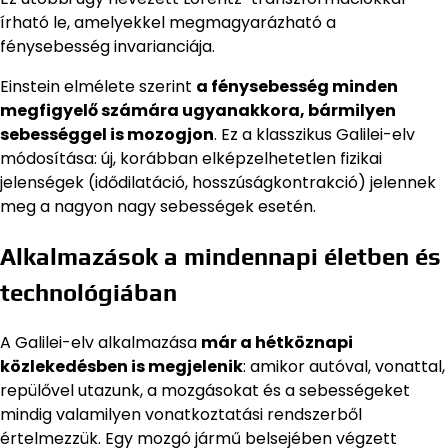
írható le, amelyekkel megmagyarázható a
fénysebesség invarianciája.
Einstein elmélete szerint
a fénysebesség minden
megfigyelő számára ugyanakkora, bármilyen
sebességgel is mozogjon
. Ez a klasszikus Galilei-elv
módosítása: új, korábban elképzelhetetlen fizikai
jelenségek (idődilatáció, hosszúságkontrakció) jelennek
meg a nagyon nagy sebességek esetén.
Alkalmazások a mindennapi életben és
technológiában
A Galilei-elv alkalmazása
már a hétköznapi
közlekedésben is megjelenik
: amikor autóval, vonattal,
repülővel utazunk, a mozgásokat és a sebességeket
mindig valamilyen vonatkoztatási rendszerből
értelmezzük. Egy mozgó jármű belsejében végzett