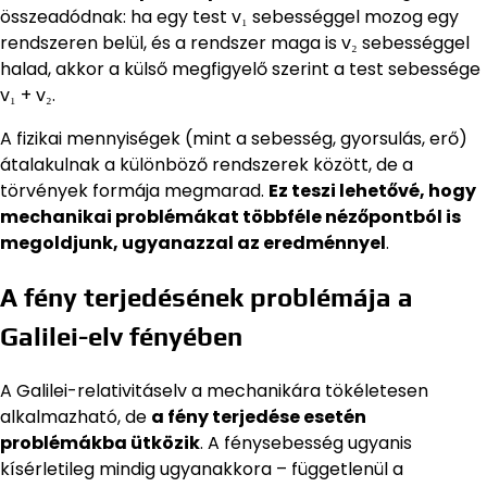
összeadódnak: ha egy test v₁ sebességgel mozog egy
rendszeren belül, és a rendszer maga is v₂ sebességgel
halad, akkor a külső megfigyelő szerint a test sebessége
v₁ + v₂.
A fizikai mennyiségek (mint a sebesség, gyorsulás, erő)
átalakulnak a különböző rendszerek között, de a
törvények formája megmarad.
Ez teszi lehetővé, hogy
mechanikai problémákat többféle nézőpontból is
megoldjunk, ugyanazzal az eredménnyel
.
A fény terjedésének problémája a
Galilei-elv fényében
A Galilei-relativitáselv a mechanikára tökéletesen
alkalmazható, de
a fény terjedése esetén
problémákba ütközik
. A fénysebesség ugyanis
kísérletileg mindig ugyanakkora – függetlenül a