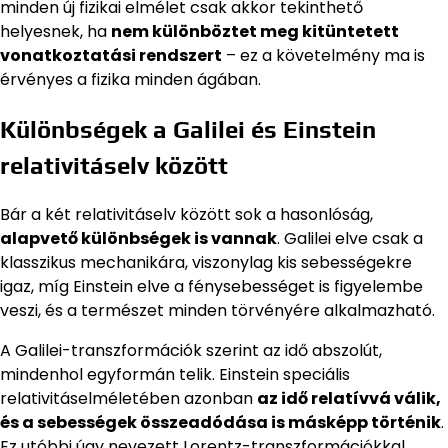
minden új fizikai elmélet csak akkor tekinthető
helyesnek, ha
nem különböztet meg kitüntetett
vonatkoztatási rendszert
– ez a követelmény ma is
érvényes a fizika minden ágában.
Különbségek a Galilei és Einstein
relativitáselv között
Bár a két relativitáselv között sok a hasonlóság,
alapvető különbségek is vannak
. Galilei elve csak a
klasszikus mechanikára, viszonylag kis sebességekre
igaz, míg Einstein elve a fénysebességet is figyelembe
veszi, és a természet minden törvényére alkalmazható.
A Galilei-transzformációk szerint az idő abszolút,
mindenhol egyformán telik. Einstein speciális
relativitáselméletében azonban
az idő relatívvá válik,
és a sebességek összeadódása is másképp történik
.
Ez utóbbi úgy nevezett Lorentz-transzformációkkal