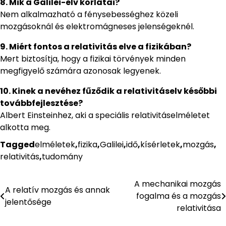
8. Mik a Galilei-elv korlátai?
Nem alkalmazható a fénysebességhez közeli
mozgásoknál és elektromágneses jelenségeknél.
9. Miért fontos a relativitás elve a fizikában?
Mert biztosítja, hogy a fizikai törvények minden
megfigyelő számára azonosak legyenek.
10. Kinek a nevéhez fűződik a relativitáselv későbbi
továbbfejlesztése?
Albert Einsteinhez, aki a speciális relativitáselméletet
alkotta meg.
Tagged
elméletek
,
fizika
,
Galilei
,
idő
,
kísérletek
,
mozgás
,
relativitás
,
tudomány
A mechanikai mozgás
Bejegyzés
A relatív mozgás és annak
fogalma és a mozgás
jelentősége
navigáció
relativitása