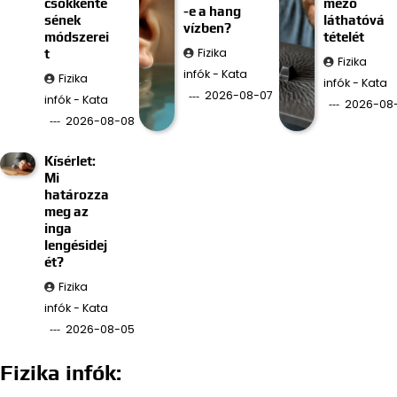
csökkenté
mező
-e a hang
sének
láthatóvá
vízben?
módszerei
tételét
Fizika
t
Fizika
infók - Kata
Fizika
infók - Kata
2026-08-07
infók - Kata
2026-08
2026-08-08
Kísérlet:
Mi
határozza
meg az
inga
lengésidej
ét?
Fizika
infók - Kata
2026-08-05
Fizika infók: