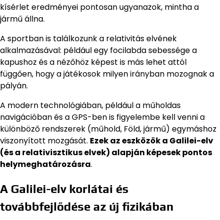
kísérlet eredményei pontosan ugyanazok, mintha a
jármű állna.
A sportban is találkozunk a relativitás elvének
alkalmazásával: például egy focilabda sebessége a
kapushoz és a nézőhöz képest is más lehet attól
függően, hogy a játékosok milyen irányban mozognak a
pályán.
A modern technológiában, például a műholdas
navigációban és a GPS-ben is figyelembe kell venni a
különböző rendszerek (műhold, Föld, jármű) egymáshoz
viszonyított mozgását.
Ezek az eszközök a Galilei-elv
(és a relativisztikus elvek) alapján képesek pontos
helymeghatározásra
.
A Galilei-elv korlátai és
továbbfejlődése az új fizikában