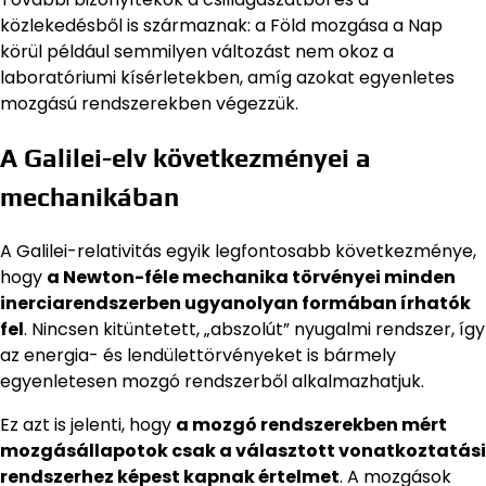
közlekedésből is származnak: a Föld mozgása a Nap
körül például semmilyen változást nem okoz a
laboratóriumi kísérletekben, amíg azokat egyenletes
mozgású rendszerekben végezzük.
A Galilei-elv következményei a
mechanikában
A Galilei-relativitás egyik legfontosabb következménye,
hogy
a Newton-féle mechanika törvényei minden
inerciarendszerben ugyanolyan formában írhatók
fel
. Nincsen kitüntetett, „abszolút” nyugalmi rendszer, így
az energia- és lendülettörvényeket is bármely
egyenletesen mozgó rendszerből alkalmazhatjuk.
Ez azt is jelenti, hogy
a mozgó rendszerekben mért
mozgásállapotok csak a választott vonatkoztatási
rendszerhez képest kapnak értelmet
. A mozgások