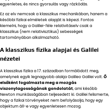
egyenletes, és nincs gyorsulás vagy rázkódás.
Ez az elv nemcsak a klasszikus mechanikában, hanem a
későbbi fizikai elméletek alapját is képezi. Fontos
kiemelni, hogy a Galilei-féle relativitáselv csak a
klasszikus (nem relativisztikus) sebességek
tartományában alkalmazható.
A klasszikus fizika alapjai és Galilei
nézetei
A klasszikus fizika a 17. században formálódott meg,
amelynek egyik legnagyobb alakja Galileo Galilei volt.
Ő
elsőként fogalmazta meg a mozgás
viszonylagosságának gondolatát
, ami később
Newton munkásságában teljesedett ki. Galilei felismerte,
hogy a fizikai törvényeket nem befolyásolja, hogy egy
objektum áll-e vagy egyenletesen mozog.