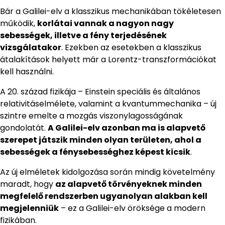
Bár a Galilei-elv a klasszikus mechanikában tökéletesen
működik,
korlátai vannak a nagyon nagy
sebességek, illetve a fény terjedésének
vizsgálatakor
. Ezekben az esetekben a klasszikus
átalakítások helyett már a Lorentz-transzformációkat
kell használni.
A 20. század fizikája – Einstein speciális és általános
relativitáselmélete, valamint a kvantummechanika – új
szintre emelte a mozgás viszonylagosságának
gondolatát.
A Galilei-elv azonban ma is alapvető
szerepet játszik minden olyan területen, ahol a
sebességek a fénysebességhez képest kicsik
.
Az új elméletek kidolgozása során mindig követelmény
maradt, hogy
az alapvető törvényeknek minden
megfelelő rendszerben ugyanolyan alakban kell
megjelenniük
– ez a Galilei-elv öröksége a modern
fizikában.