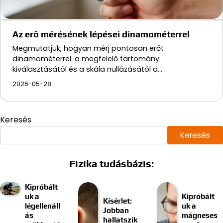
Az erő mérésének lépései dinamométerrel
Megmutatjuk, hogyan mérj pontosan erőt
dinamométerrel: a megfelelő tartomány
kiválasztásától és a skála nullázásától a…
2026-05-28
Keresés
Keresés
Fizika tudásbázis:
Kipróbált
uk a
Kipróbált
Kísérlet:
légellenáll
uk a
Jobban
ás
mágneses
hallatszik