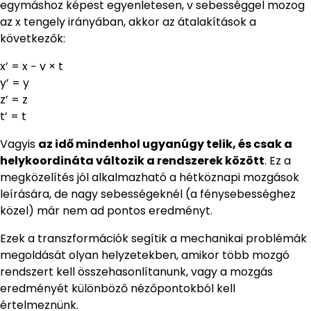
egymáshoz képest egyenletesen, v sebességgel mozog
az x tengely irányában, akkor az átalakítások a
következők:
x’ = x − v × t
y’ = y
z’ = z
t’ = t
Vagyis
az idő mindenhol ugyanúgy telik, és csak a
helykoordináta változik a rendszerek között
. Ez a
megközelítés jól alkalmazható a hétköznapi mozgások
leírására, de nagy sebességeknél (a fénysebességhez
közel) már nem ad pontos eredményt.
Ezek a transzformációk segítik a mechanikai problémák
megoldását olyan helyzetekben, amikor több mozgó
rendszert kell összehasonlítanunk, vagy a mozgás
eredményét különböző nézőpontokból kell
értelmeznünk.