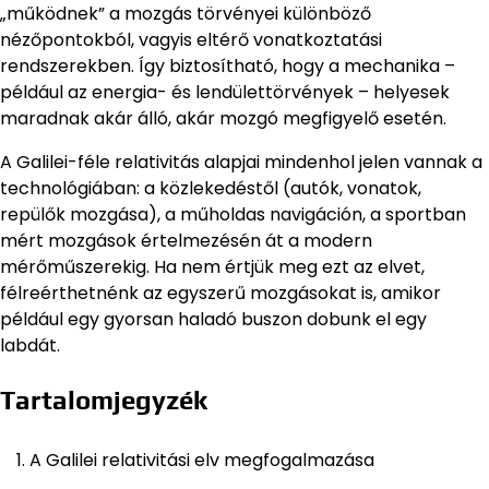
„működnek” a mozgás törvényei különböző
nézőpontokból, vagyis eltérő vonatkoztatási
rendszerekben. Így biztosítható, hogy a mechanika –
például az energia- és lendülettörvények – helyesek
maradnak akár álló, akár mozgó megfigyelő esetén.
A Galilei-féle relativitás alapjai mindenhol jelen vannak a
technológiában: a közlekedéstől (autók, vonatok,
repülők mozgása), a műholdas navigáción, a sportban
mért mozgások értelmezésén át a modern
mérőműszerekig. Ha nem értjük meg ezt az elvet,
félreérthetnénk az egyszerű mozgásokat is, amikor
például egy gyorsan haladó buszon dobunk el egy
labdát.
Tartalomjegyzék
A Galilei relativitási elv megfogalmazása