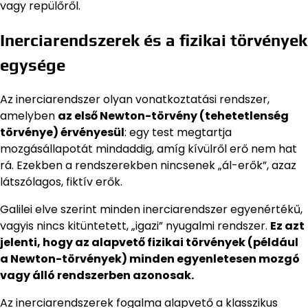
vagy repülőről.
Inerciarendszerek és a fizikai törvények
egysége
Az inerciarendszer olyan vonatkoztatási rendszer,
amelyben
az első Newton-törvény (tehetetlenség
törvénye) érvényesül
: egy test megtartja
mozgásállapotát mindaddig, amíg kívülről erő nem hat
rá. Ezekben a rendszerekben nincsenek „ál-erők”, azaz
látszólagos, fiktív erők.
Galilei elve szerint minden inerciarendszer egyenértékű,
vagyis nincs kitüntetett, „igazi” nyugalmi rendszer.
Ez azt
jelenti, hogy az alapvető fizikai törvények (például
a Newton-törvények) minden egyenletesen mozgó
vagy álló rendszerben azonosak.
Az inerciarendszerek fogalma alapvető a klasszikus