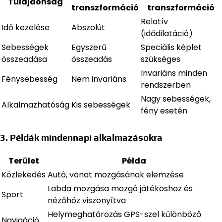
Tulajdonság
transzformáció
transzformáció
Relatív
Idő kezelése
Abszolút
(idődilatáció)
Sebességek
Egyszerű
Speciális képlet
összeadása
összeadás
szükséges
Invariáns minden
Fénysebesség
Nem invariáns
rendszerben
Nagy sebességek,
Alkalmazhatóság
Kis sebességek
fény esetén
3. Példák mindennapi alkalmazásokra
Terület
Példa
Közlekedés
Autó, vonat mozgásának elemzése
Labda mozgása mozgó játékoshoz és
Sport
nézőhöz viszonyítva
Helymeghatározás GPS-szel különböző
Navigáció