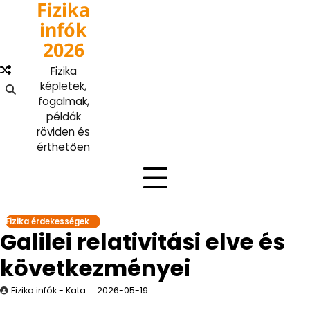
Fizika
Skip
to
infók
content
2026
Fizika
képletek,
fogalmak,
példák
röviden és
érthetően
Fizika érdekességek
Galilei relativitási elve és
következményei
Fizika infók - Kata
2026-05-19