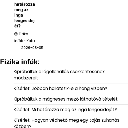
határozza
meg az
inga
lengésidej
ét?
Fizika
infók - Kata
2026-08-05
Fizika infók:
Kipróbáltuk a légellenállás csökkentésének
módszereit
Kísérlet: Jobban hallatszik-e a hang vízben?
Kipróbáltuk a mágneses mező láthatóvá tételét
Kísérlet: Mi határozza meg az inga lengésidejét?
Kísérlet: Hogyan védhető meg egy tojás zuhanás
közben?