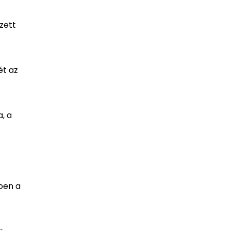
zett
ét az
, a
ben a