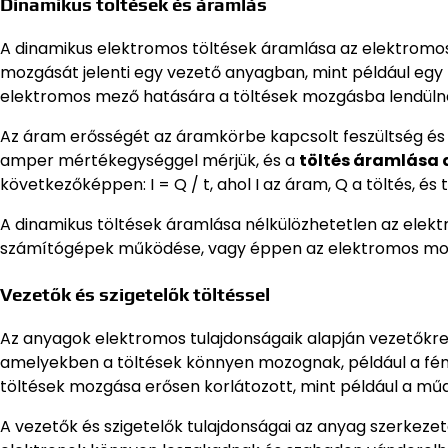
Dinamikus töltések és áramlás
A dinamikus elektromos töltések áramlása az elektromo
mozgását jelenti egy vezető anyagban, mint például egy 
elektromos mező hatására a töltések mozgásba lendüln
Az áram erősségét az áramkörbe kapcsolt feszültség és
amper mértékegységgel mérjük, és a
töltés áramlása 
következőképpen: I = Q / t, ahol I az áram, Q a töltés, és t
A dinamikus töltések áramlása nélkülözhetetlen az elekt
számítógépek működése, vagy éppen az elektromos mot
Vezetők és szigetelők töltéssel
Az anyagok elektromos tulajdonságaik alapján vezetőkre
amelyekben a töltések könnyen mozognak, például a fém
töltések mozgása erősen korlátozott, mint például a m
A vezetők és szigetelők tulajdonságai az anyag szerkeze