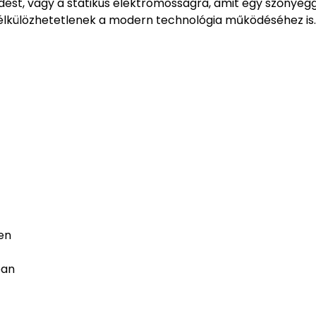
dést, vagy a statikus elektromosságra, amit egy szőnyegg
nélkülözhetetlenek a modern technológia működéséhez is.
en
ban