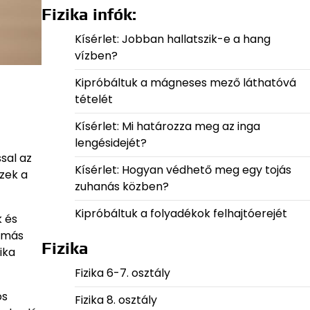
Fizika infók:
Kísérlet: Jobban hallatszik-e a hang
vízben?
Kipróbáltuk a mágneses mező láthatóvá
tételét
Kísérlet: Mi határozza meg az inga
lengésidejét?
sal az
Kísérlet: Hogyan védhető meg egy tojás
ezek a
zuhanás közben?
Kipróbáltuk a folyadékok felhajtóerejét
k és
 más
Fizika
ika
Fizika 6-7. osztály
os
Fizika 8. osztály