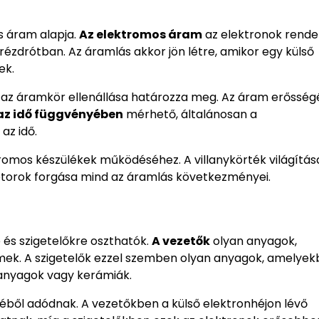
s áram alapja.
Az elektromos áram
az elektronok rende
rézdrótban. Az áramlás akkor jön létre, amikor egy külső
ek.
 az áramkör ellenállása határozza meg. Az áram erősség
az idő függvényében
mérhető, általánosan a
 az idő.
romos készülékek működéséhez. A villanykörték világítása
orok forgása mind az áramlás következményei.
 és szigetelőkre oszthatók.
A vezetők
olyan anyagok,
ek. A szigetelők ezzel szemben olyan anyagok, amelyek
űanyagok vagy kerámiák.
téből adódnak. A vezetőkben a külső elektronhéjon lévő