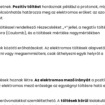
hetnek.
Pozitív töltést
hordoznak például a protonok, mí
 kölcsönhatás határozza meg az elektromos erőket: az az
t.
töltéssel rendelkező részecskéket „+” jellel, a negatív töl
peróra (Coulomb), és a töltések mértéke nagymértékben
 közötti erőhatásokat. Az elektromos töltések alapvető
zni vagy megsemmisíteni, csak áthelyezni egyik helyről a
tések hoznak létre.
Az elektromos mező irányát
a pozit
az elektromos mező erőssége az egységnyi töltésre ható 
 erővonalakkal szemléltethető. A
töltések körül
kialakul