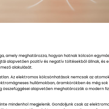
sága, amely meghatározza, hogyan hatnak kölcsön egymás
ái alapvetően pozitív és negatív töltésekből állnak, és 
 mező alakulását.
áratlan. Az elektromos kölcsönhatások nemcsak az atomo
 elektromágneses hullámokban, áramkörökben és még sok
ég összefüggései alapvetően meghatározzák a modern fiz
inte mindenhol megjelenik. Gondoljunk csak az elektrom