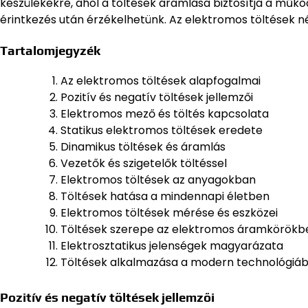
készülékekre, ahol a töltések áramlása biztosítja a műkö
érintkezés után érzékelhetünk. Az elektromos töltések 
Tartalomjegyzék
Az elektromos töltések alapfogalmai
Pozitív és negatív töltések jellemzői
Elektromos mező és töltés kapcsolata
Statikus elektromos töltések eredete
Dinamikus töltések és áramlás
Vezetők és szigetelők töltéssel
Elektromos töltések az anyagokban
Töltések hatása a mindennapi életben
Elektromos töltések mérése és eszközei
Töltések szerepe az elektromos áramkörökb
Elektrosztatikus jelenségek magyarázata
Töltések alkalmazása a modern technológiá
Pozitív és negatív töltések jellemzői