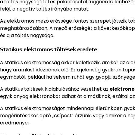
a töltés nagyságától és polaritásától függően különböző 
felől, a negatív töltés irányába mutat.
Az elektromos mező erőssége fontos szerepet játszik tö
meghatározásában. A mező erősségét a következőképpen sz
és q a töltés nagysága.
Statikus elektromos töltések eredete
A statikus elektromosság akkor keletkezik, amikor az ele
hogy áramlást idéznének elő. Ez a jelenség gyakran tapas
egymástól, például ha selyem ruhát egy gyapjú szőnyege
A statikus töltések kialakulásához vezethet az
elektrono
egyik anyag elektronokat adhat át a másiknak, ezáltal az 
A statikus elektromosságot mindennapi életünkben gyakr
megérintésekor apró „csípést” érzünk, vagy amikor a haju
eredményei.