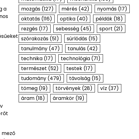
g a
mozgás
(127)
mérés
(42)
nyomás
(17)
onos
oktatás
(116)
optika
(40)
példák
(18)
rezgés
(17)
sebesség
(45)
sport
(21)
tésűeket
szórakozás
(51)
súrlódás
(15)
tanulmány
(47)
tanulás
(42)
technika
(17)
technológia
(71)
természet
(52)
testek
(17)
tudomány
(479)
távolság
(15)
tömeg
(19)
törvények
(28)
víz
(37)
áram
(18)
áramkör
(19)
ív
erőt
ó mező