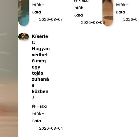
Fizika
infók -
infók -
infók -
Kata
Kata
Kata
2026-08-07
2026-
2026-08-06
Kísérle
t:
Hogyan
védhet
ő meg
egy
tojás
zuhaná
s
közben
?
Fizika
infók -
Kata
2026-08-04