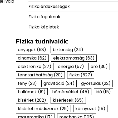
el való
Fizika érdekességek
Fizika fogalmak
Fizika képletek
Fizika tudnivalók:
anyagok
(58)
biztonság
(24)
dinamika
(62)
elektromosság
(63)
elektronika
(37)
energia
(57)
erő
(36)
fenntarthatóság
(20)
fizika
(527)
fény
(23)
gravitáció
(24)
gyorsulás
(22)
hullámok
(19)
hőmérséklet
(45)
idő
(15)
kísérlet
(202)
kísérletek
(65)
kísérleti módszerek
(25)
környezet
(15)
matematika
(17)
mechanika
(105)