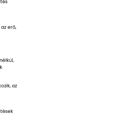
ltés
az erő,
élkül,
ik
ozik, az
ltések