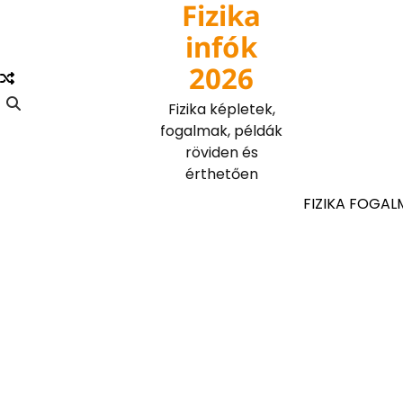
Fizika
Skip
to
infók
content
2026
Fizika képletek,
fogalmak, példák
röviden és
érthetően
FIZIKA FOGAL