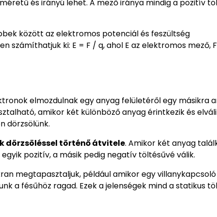
méretű és irányú lehet. A mező iránya mindig a pozitív tö
bbek között az elektromos potenciál és feszültség
ámíthatjuk ki: E = F / q, ahol E az elektromos mező, F 
ktronok elmozdulnak egy anyag felületéről egy másikra an
ztalható, amikor két különböző anyag érintkezik és elvál
n dörzsölünk.
k dörzsöléssel történő átvitele
. Amikor két anyag találk
egyik pozitív, a másik pedig negatív töltésűvé válik.
an megtapasztaljuk, például amikor egy villanykapcsoló
nk a fésűhöz ragad. Ezek a jelenségek mind a statikus tö