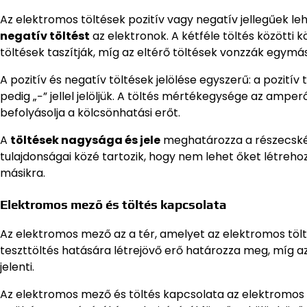
Az elektromos töltések pozitív vagy negatív jellegűek le
negatív töltést
az elektronok. A kétféle töltés közötti
töltések taszítják, míg az eltérő töltések vonzzák egymás
A pozitív és negatív töltések jelölése egyszerű: a pozitív 
pedig „−” jellel jelöljük. A töltés mértékegysége az am
befolyásolja a kölcsönhatási erőt.
A
töltések nagysága és jele
meghatározza a részecskék
tulajdonságai közé tartozik, hogy nem lehet őket létreho
másikra.
Elektromos mező és töltés kapcsolata
Az elektromos mező az a tér, amelyet az elektromos töl
teszttöltés hatására létrejövő erő határozza meg, míg 
jelenti.
Az elektromos mező és töltés kapcsolata az elektromos