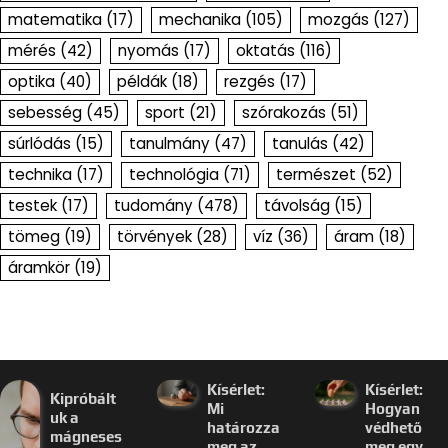
matematika
(17)
mechanika
(105)
mozgás
(127)
mérés
(42)
nyomás
(17)
oktatás
(116)
optika
(40)
példák
(18)
rezgés
(17)
sebesség
(45)
sport
(21)
szórakozás
(51)
súrlódás
(15)
tanulmány
(47)
tanulás
(42)
technika
(17)
technológia
(71)
természet
(52)
testek
(17)
tudomány
(478)
távolság
(15)
tömeg
(19)
törvények
(28)
víz
(36)
áram
(18)
áramkör
(19)
Kísérlet:
Kísérlet:
Kipróbált
Mi
Hogyan
uk a
határozza
védhető
mágneses
meg az
meg egy