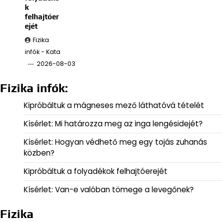
k
felhajtóer
ejét
Fizika
infók - Kata
2026-08-03
Fizika infók:
Kipróbáltuk a mágneses mező láthatóvá tételét
Kísérlet: Mi határozza meg az inga lengésidejét?
Kísérlet: Hogyan védhető meg egy tojás zuhanás
közben?
Kipróbáltuk a folyadékok felhajtóerejét
Kísérlet: Van-e valóban tömege a levegőnek?
Fizika