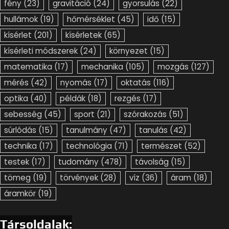
fény
(23)
gravitáció
(24)
gyorsulás
(22)
hullámok
(19)
hőmérséklet
(45)
idő
(15)
kísérlet
(201)
kísérletek
(65)
kísérleti módszerek
(24)
környezet
(15)
matematika
(17)
mechanika
(105)
mozgás
(127)
mérés
(42)
nyomás
(17)
oktatás
(116)
optika
(40)
példák
(18)
rezgés
(17)
sebesség
(45)
sport
(21)
szórakozás
(51)
súrlódás
(15)
tanulmány
(47)
tanulás
(42)
technika
(17)
technológia
(71)
természet
(52)
testek
(17)
tudomány
(478)
távolság
(15)
tömeg
(19)
törvények
(28)
víz
(36)
áram
(18)
áramkör
(19)
Társoldalak: