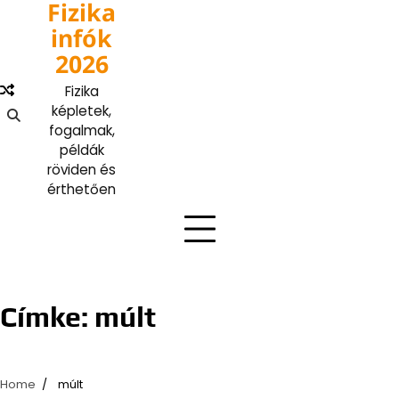
Fizika
Skip
to
infók
content
2026
Fizika
képletek,
fogalmak,
példák
röviden és
érthetően
Címke:
múlt
Home
múlt