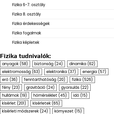
Fizika 6-7. osztály
Fizika 8. osztály
Fizika érdekességek
Fizika fogalmak
Fizika képletek
Fizika tudnivalók:
anyagok
(58)
biztonság
(24)
dinamika
(62)
elektromosság
(63)
elektronika
(37)
energia
(57)
erő
(36)
fenntarthatóság
(20)
fizika
(526)
fény
(23)
gravitáció
(24)
gyorsulás
(22)
hullámok
(19)
hőmérséklet
(45)
idő
(15)
kísérlet
(201)
kísérletek
(65)
kísérleti módszerek
(24)
környezet
(15)