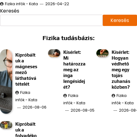
Fizika infók - Kata
2026-04-22
Keresés
Keresés
Fizika tudásbázis:
Kísérlet:
Kísérlet:
Kipróbált
Mi
Hogyan
uk a
határozza
védhető
mágneses
meg az
meg egy
mező
inga
tojás
láthatóvá
lengésidej
zuhanás
tételét
ét?
közben?
Fizika
Fizika
Fizika
infók - Kata
infók - Kata
infók - Kata
2026-08-06
2026-08-05
2026-08
Kipróbált
uk a
folyadéko