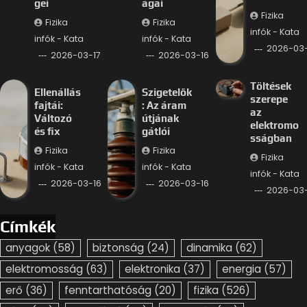
gei
ágai
Fizika
Fizika
Fizika
infók - Kata
infók - Kata
infók - Kata
2026-03-
2026-03-17
2026-03-16
Töltések
Ellenállás
Szigetelők
szerepe
fajtái:
: Az áram
az
Változó
útjának
elektromo
és fix
gátlói
sságban
Fizika
Fizika
Fizika
infók - Kata
infók - Kata
infók - Kata
2026-03-16
2026-03-16
2026-03-
Címkék
anyagok
(58)
biztonság
(24)
dinamika
(62)
elektromosság
(63)
elektronika
(37)
energia
(57)
erő
(36)
fenntarthatóság
(20)
fizika
(526)