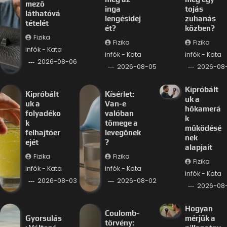
mező
inga
tojás
láthatóvá
lengésidej
zuhanás
tételét
ét?
közben?
Fizika
Fizika
Fizika
infók - Kata
infók - Kata
infók - Kata
2026-08-06
2026-08-05
2026-08
Kipróbált
Kipróbált
Kísérlet:
uk a
uk a
Van-e
hőkamerá
folyadéko
valóban
k
k
tömege a
működésé
felhajtóer
levegőnek
nek
ejét
?
alapjait
Fizika
Fizika
Fizika
infók - Kata
infók - Kata
infók - Kata
2026-08-03
2026-08-02
2026-08-
Hogyan
Coulomb-
Gyorsulás
mérjük a
törvény: