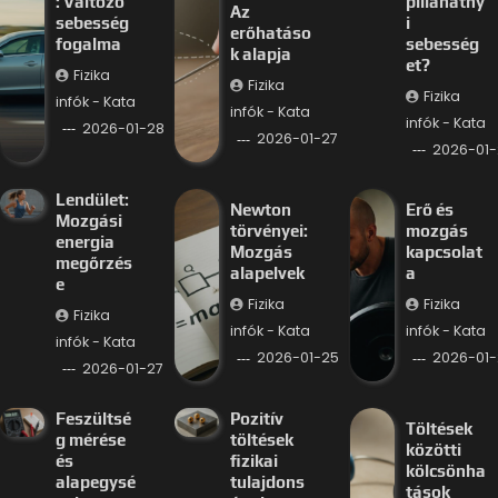
: Változó
pillanatny
Az
sebesség
i
erőhatáso
fogalma
sebesség
k alapja
et?
Fizika
Fizika
Fizika
infók - Kata
infók - Kata
infók - Kata
2026-01-28
2026-01-27
2026-01-
Lendület:
Newton
Erő és
Mozgási
törvényei:
mozgás
energia
Mozgás
kapcsolat
megőrzés
alapelvek
a
e
Fizika
Fizika
Fizika
infók - Kata
infók - Kata
infók - Kata
2026-01-25
2026-01-
2026-01-27
Feszültsé
Pozitív
Töltések
g mérése
töltések
közötti
és
fizikai
kölcsönha
alapegysé
tulajdons
tások