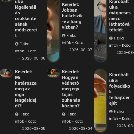
uk a
Kipróbált
Kísérlet:
légellenáll
uk a
Jobban
ás
mágneses
hallatszik
csökkenté
mező
-e a hang
sének
láthatóvá
vízben?
módszerei
tételét
Fizika
t
Fizika
infók - Kata
Fizika
infók - Kata
2026-08-07
infók - Kata
2026-08
2026-08-08
Kísérlet:
Kísérlet:
Kipróbált
Mi
Hogyan
uk a
határozza
védhető
folyadéko
meg az
meg egy
k
inga
tojás
felhajtóer
lengésidej
zuhanás
ejét
ét?
közben?
Fizika
Fizika
Fizika
infók - Kata
infók - Kata
infók - Kata
2026-08
2026-08-05
2026-08-04