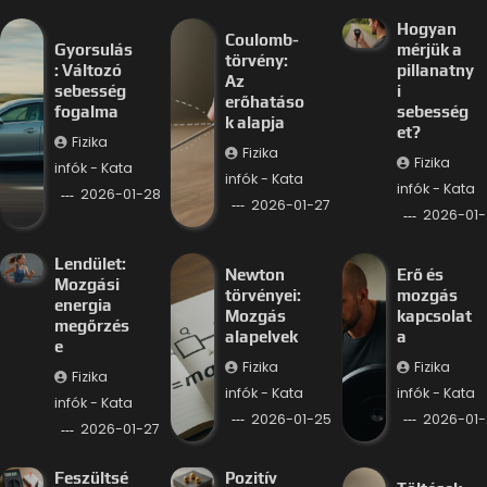
Hogyan
Coulomb-
Gyorsulás
mérjük a
törvény:
: Változó
pillanatny
Az
sebesség
i
erőhatáso
fogalma
sebesség
k alapja
et?
Fizika
Fizika
Fizika
infók - Kata
infók - Kata
infók - Kata
2026-01-28
2026-01-27
2026-01-
Lendület:
Newton
Erő és
Mozgási
törvényei:
mozgás
energia
Mozgás
kapcsolat
megőrzés
alapelvek
a
e
Fizika
Fizika
Fizika
infók - Kata
infók - Kata
infók - Kata
2026-01-25
2026-01-
2026-01-27
Feszültsé
Pozitív