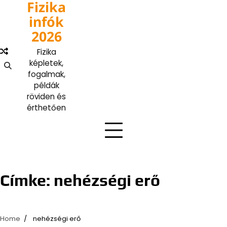
Fizika
Skip
to
infók
content
2026
Fizika
képletek,
fogalmak,
példák
röviden és
érthetően
Címke:
nehézségi erő
Home
nehézségi erő