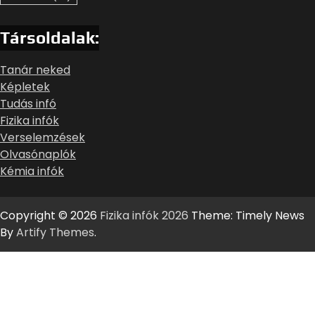
Társoldalak:
Tanár neked
Képletek
Tudás infó
Fizika infók
Verselemzések
Olvasónaplók
Kémia infók
Copyright © 2026
Fizika infók 2026
Theme: Timely News
By
Artify Themes
.