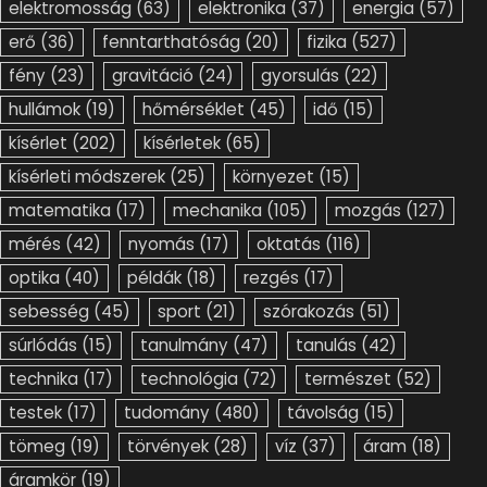
elektromosság
(63)
elektronika
(37)
energia
(57)
erő
(36)
fenntarthatóság
(20)
fizika
(527)
fény
(23)
gravitáció
(24)
gyorsulás
(22)
hullámok
(19)
hőmérséklet
(45)
idő
(15)
kísérlet
(202)
kísérletek
(65)
kísérleti módszerek
(25)
környezet
(15)
matematika
(17)
mechanika
(105)
mozgás
(127)
mérés
(42)
nyomás
(17)
oktatás
(116)
optika
(40)
példák
(18)
rezgés
(17)
sebesség
(45)
sport
(21)
szórakozás
(51)
súrlódás
(15)
tanulmány
(47)
tanulás
(42)
technika
(17)
technológia
(72)
természet
(52)
testek
(17)
tudomány
(480)
távolság
(15)
tömeg
(19)
törvények
(28)
víz
(37)
áram
(18)
áramkör
(19)