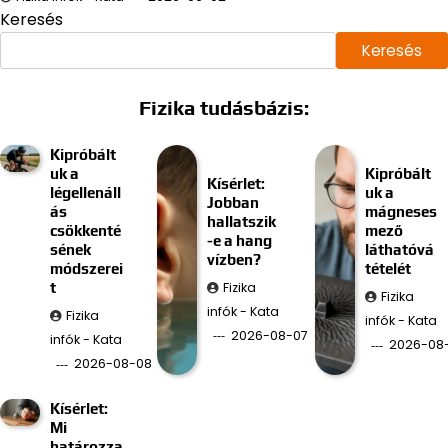
Keresés
Keresés
Fizika tudásbázis:
Kipróbált
uk a
Kipróbált
Kísérlet:
légellenáll
uk a
Jobban
ás
mágneses
hallatszik
csökkenté
mező
-e a hang
sének
láthatóvá
vízben?
módszerei
tételét
Fizika
t
Fizika
infók - Kata
Fizika
infók - Kata
2026-08-07
infók - Kata
2026-08
2026-08-08
Kísérlet:
Mi
határozza