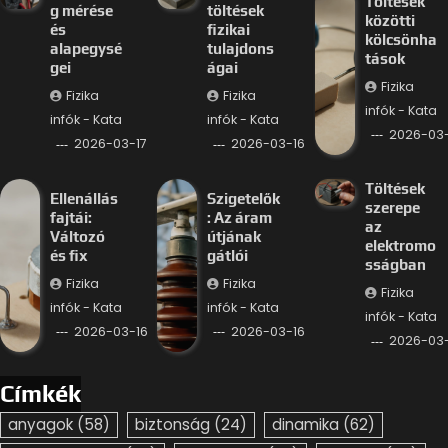
Töltések
g mérése
töltések
közötti
és
fizikai
kölcsönha
alapegysé
tulajdons
tások
gei
ágai
Fizika
Fizika
Fizika
infók - Kata
infók - Kata
infók - Kata
2026-03-
2026-03-17
2026-03-16
Töltések
Ellenállás
Szigetelők
szerepe
fajtái:
: Az áram
az
Változó
útjának
elektromo
és fix
gátlói
sságban
Fizika
Fizika
Fizika
infók - Kata
infók - Kata
infók - Kata
2026-03-16
2026-03-16
2026-03-
Címkék
anyagok
(58)
biztonság
(24)
dinamika
(62)