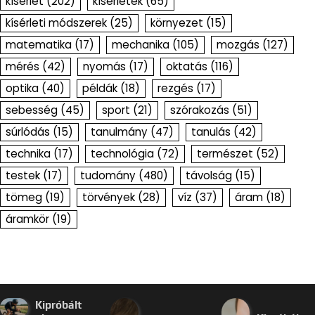
kísérlet
(202)
kísérletek
(65)
kísérleti módszerek
(25)
környezet
(15)
matematika
(17)
mechanika
(105)
mozgás
(127)
mérés
(42)
nyomás
(17)
oktatás
(116)
optika
(40)
példák
(18)
rezgés
(17)
sebesség
(45)
sport
(21)
szórakozás
(51)
súrlódás
(15)
tanulmány
(47)
tanulás
(42)
technika
(17)
technológia
(72)
természet
(52)
testek
(17)
tudomány
(480)
távolság
(15)
tömeg
(19)
törvények
(28)
víz
(37)
áram
(18)
áramkör
(19)
Kipróbált