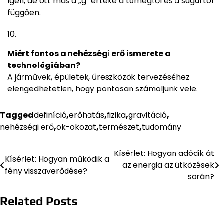
Igen, de ott más a „g” értéke a tömegtől és a sugártól
függően.
Miért fontos a nehézségi erő ismerete a
technológiában?
A járművek, épületek, űreszközök tervezéséhez
elengedhetetlen, hogy pontosan számoljunk vele.
Tagged
definíció
,
erőhatás
,
fizika
,
gravitáció
,
nehézségi erő
,
ok-okozat
,
természet
,
tudomány
Kísérlet: Hogyan adódik át
Bejegyzés
Kísérlet: Hogyan működik a
az energia az ütközések
fény visszaverődése?
navigáció
során?
Related Posts