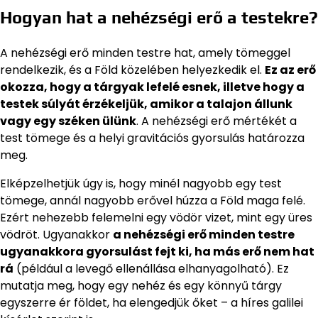
Hogyan hat a nehézségi erő a testekre?
A nehézségi erő minden testre hat, amely tömeggel
rendelkezik, és a Föld közelében helyezkedik el.
Ez az erő
okozza, hogy a tárgyak lefelé esnek, illetve hogy a
testek súlyát érzékeljük, amikor a talajon állunk
vagy egy széken ülünk
. A nehézségi erő mértékét a
test tömege és a helyi gravitációs gyorsulás határozza
meg.
Elképzelhetjük úgy is, hogy minél nagyobb egy test
tömege, annál nagyobb erővel húzza a Föld maga felé.
Ezért nehezebb felemelni egy vödör vizet, mint egy üres
vödröt. Ugyanakkor
a nehézségi erő minden testre
ugyanakkora gyorsulást fejt ki, ha más erő nem hat
rá
(például a levegő ellenállása elhanyagolható). Ez
mutatja meg, hogy egy nehéz és egy könnyű tárgy
egyszerre ér földet, ha elengedjük őket – a híres galilei