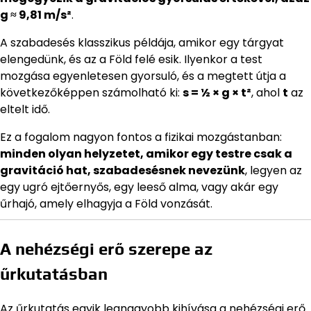
g ≈ 9,81 m/s²
.
A szabadesés klasszikus példája, amikor egy tárgyat
elengedünk, és az a Föld felé esik. Ilyenkor a test
mozgása egyenletesen gyorsuló, és a megtett útja a
következőképpen számolható ki:
s = ½ × g × t²
, ahol
t
az
eltelt idő.
Ez a fogalom nagyon fontos a fizikai mozgástanban:
minden olyan helyzetet, amikor egy testre csak a
gravitáció hat, szabadesésnek nevezünk
, legyen az
egy ugró ejtőernyős, egy leeső alma, vagy akár egy
űrhajó, amely elhagyja a Föld vonzását.
A nehézségi erő szerepe az
űrkutatásban
Az űrkutatás egyik legnagyobb kihívása a nehézségi erő