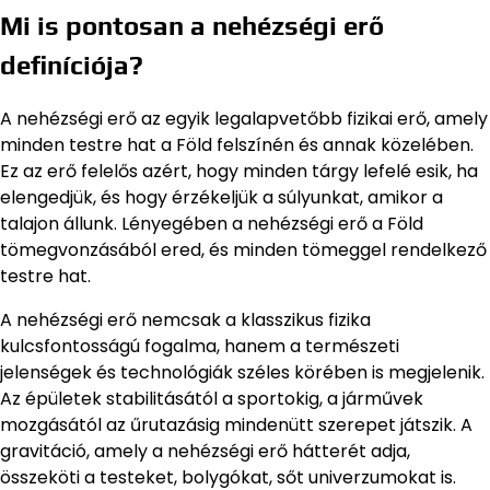
Mi is pontosan a nehézségi erő
definíciója?
A nehézségi erő az egyik legalapvetőbb fizikai erő, amely
minden testre hat a Föld felszínén és annak közelében.
Ez az erő felelős azért, hogy minden tárgy lefelé esik, ha
elengedjük, és hogy érzékeljük a súlyunkat, amikor a
talajon állunk. Lényegében a nehézségi erő a Föld
tömegvonzásából ered, és minden tömeggel rendelkező
testre hat.
A nehézségi erő nemcsak a klasszikus fizika
kulcsfontosságú fogalma, hanem a természeti
jelenségek és technológiák széles körében is megjelenik.
Az épületek stabilitásától a sportokig, a járművek
mozgásától az űrutazásig mindenütt szerepet játszik. A
gravitáció, amely a nehézségi erő hátterét adja,
összeköti a testeket, bolygókat, sőt univerzumokat is.