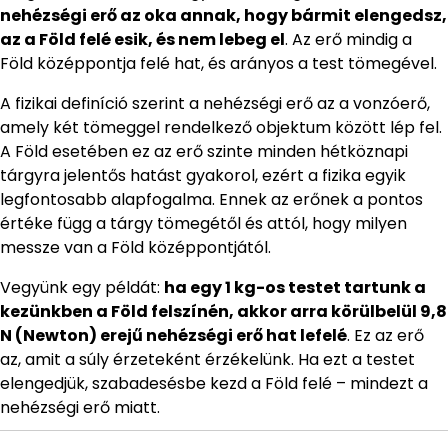
nehézségi erő az oka annak, hogy bármit elengedsz,
az a Föld felé esik, és nem lebeg el
. Az erő mindig a
Föld középpontja felé hat, és arányos a test tömegével.
A fizikai definíció szerint a nehézségi erő az a vonzóerő,
amely két tömeggel rendelkező objektum között lép fel.
A Föld esetében ez az erő szinte minden hétköznapi
tárgyra jelentős hatást gyakorol, ezért a fizika egyik
legfontosabb alapfogalma. Ennek az erőnek a pontos
értéke függ a tárgy tömegétől és attól, hogy milyen
messze van a Föld középpontjától.
Vegyünk egy példát:
ha egy 1 kg-os testet tartunk a
kezünkben a Föld felszínén, akkor arra körülbelül 9,8
N (Newton) erejű nehézségi erő hat lefelé
. Ez az erő
az, amit a súly érzeteként érzékelünk. Ha ezt a testet
elengedjük, szabadesésbe kezd a Föld felé – mindezt a
nehézségi erő miatt.