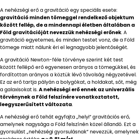
A nehézségi erő a gravitáció egy speciális esete:
gravitáció minden tömeggel rendelkező objektum
között fellép, de a mindennapi életben általában a
Föld gravitációját nevezzük nehézségi erőnek
. A
gravitáció egyetemes, és minden testet vonz, de a Föld
tömege miatt nálunk éri el legnagyobb jelentőségét.
A gravitáció Newton-féle törvénye szerint két test
között fellépő erő egyenesen arányos a tömegükkel, és
fordítottan arányos a köztük lévő távolság négyzetével.
Ez az erő tartja pályán a bolygókat, a holdakat, sőt, még
a galaxisokat is.
A nehézségi erő ennek az univerzális
törvénynek a Föld felszínére vonatkoztatott,
leegyszerűsített változata
.
A nehézségi erő tehát egyfajta „helyi” gravitációs erő,
amelynek nagysága a Föld felszínén közel állandó. Ezt a
gyorsulást „nehézségi gyorsulásnak” nevezzük, amelynek