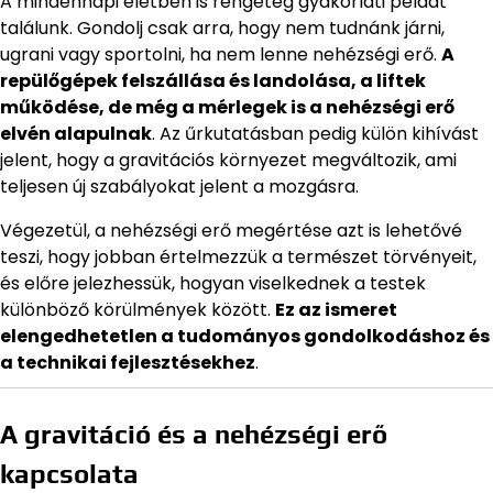
A mindennapi életben is rengeteg gyakorlati példát
találunk. Gondolj csak arra, hogy nem tudnánk járni,
ugrani vagy sportolni, ha nem lenne nehézségi erő.
A
repülőgépek felszállása és landolása, a liftek
működése, de még a mérlegek is a nehézségi erő
elvén alapulnak
. Az űrkutatásban pedig külön kihívást
jelent, hogy a gravitációs környezet megváltozik, ami
teljesen új szabályokat jelent a mozgásra.
Végezetül, a nehézségi erő megértése azt is lehetővé
teszi, hogy jobban értelmezzük a természet törvényeit,
és előre jelezhessük, hogyan viselkednek a testek
különböző körülmények között.
Ez az ismeret
elengedhetetlen a tudományos gondolkodáshoz és
a technikai fejlesztésekhez
.
A gravitáció és a nehézségi erő
kapcsolata