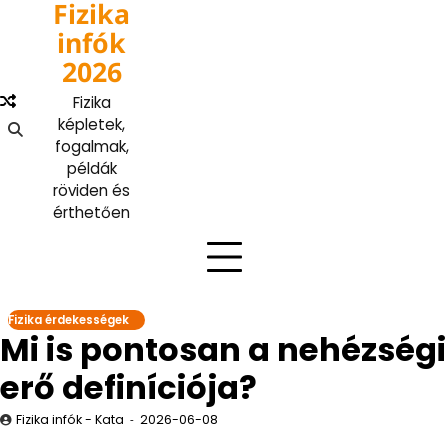
Fizika
Skip
to
infók
content
2026
Fizika
képletek,
fogalmak,
példák
röviden és
érthetően
Fizika érdekességek
Mi is pontosan a nehézségi
erő definíciója?
Fizika infók - Kata
2026-06-08