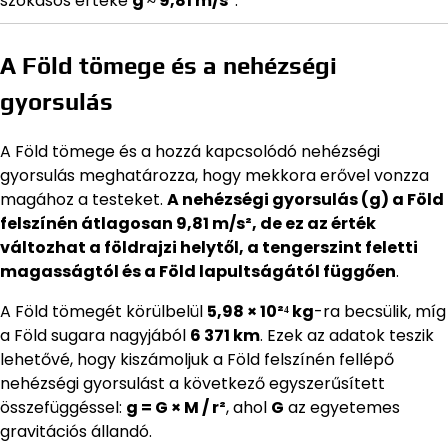
szokásos értéke
g ≈ 9,81 m/s²
.
A Föld tömege és a nehézségi
gyorsulás
A Föld tömege és a hozzá kapcsolódó nehézségi
gyorsulás meghatározza, hogy mekkora erővel vonzza
magához a testeket.
A nehézségi gyorsulás (g) a Föld
felszínén átlagosan 9,81 m/s², de ez az érték
változhat a földrajzi helytől, a tengerszint feletti
magasságtól és a Föld lapultságától függően
.
A Föld tömegét körülbelül
5,98 × 10²⁴ kg
-ra becsülik, míg
a Föld sugara nagyjából
6 371 km
. Ezek az adatok teszik
lehetővé, hogy kiszámoljuk a Föld felszínén fellépő
nehézségi gyorsulást a következő egyszerűsített
összefüggéssel:
g = G × M / r²
, ahol
G
az egyetemes
gravitációs állandó.