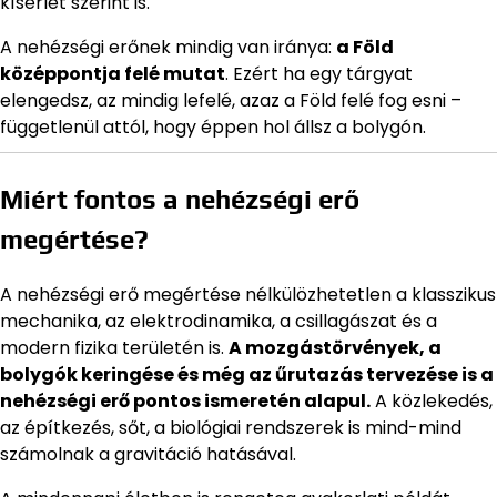
kísérlet szerint is.
A nehézségi erőnek mindig van iránya:
a Föld
középpontja felé mutat
. Ezért ha egy tárgyat
elengedsz, az mindig lefelé, azaz a Föld felé fog esni –
függetlenül attól, hogy éppen hol állsz a bolygón.
Miért fontos a nehézségi erő
megértése?
A nehézségi erő megértése nélkülözhetetlen a klasszikus
mechanika, az elektrodinamika, a csillagászat és a
modern fizika területén is.
A mozgástörvények, a
bolygók keringése és még az űrutazás tervezése is a
nehézségi erő pontos ismeretén alapul.
A közlekedés,
az építkezés, sőt, a biológiai rendszerek is mind-mind
számolnak a gravitáció hatásával.