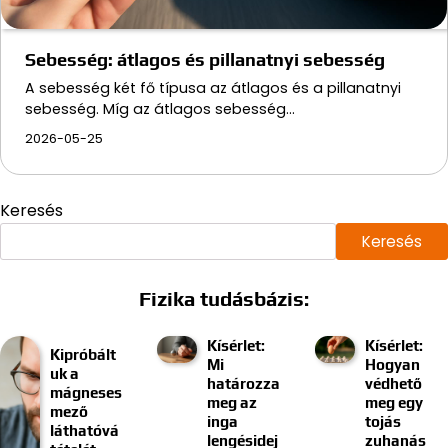
Sebesség: átlagos és pillanatnyi sebesség
A sebesség két fő típusa az átlagos és a pillanatnyi
sebesség. Míg az átlagos sebesség…
2026-05-25
Keresés
Keresés
Fizika tudásbázis:
Kísérlet:
Kísérlet:
Kipróbált
Mi
Hogyan
uk a
határozza
védhető
mágneses
meg az
meg egy
mező
inga
tojás
láthatóvá
lengésidej
zuhanás