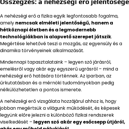
Összegzés: a nehézségi erő jelentősége
A nehézségi erő a fizika egyik legfontosabb fogalma,
amely
nemcsak elméleti jelentőségű, hanem a
hétköznapi életben és a legmodernebb
technológiákban is alapvető szerepet játszik
.
Megértése lehetővé teszi a mozgás, az egyensúly és a
dinamika törvényeinek alkalmazását.
Mindennapi tapasztalataink – legyen szó járásról,
emelésről vagy akár egy egyszerű ugrásról – mind a
nehézségi erő hatására történnek. Az iparban, az
űrkutatásban és a mérnöki tudományokban pedig
nélkülözhetetlen a pontos ismerete.
A nehézségi erő vizsgálata hozzájárul ahhoz is, hogy
jobban megértsük a világunk működését, és képesek
legyünk előre jelezni a különböző fizikai rendszerek
viselkedését –
legyen szó akár egy esőcsepp útjáról,
akár egy műhold pályájáról
.