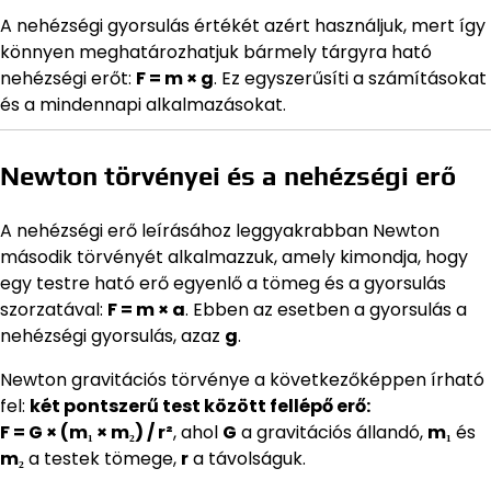
A nehézségi gyorsulás értékét azért használjuk, mert így
könnyen meghatározhatjuk bármely tárgyra ható
nehézségi erőt:
F = m × g
. Ez egyszerűsíti a számításokat
és a mindennapi alkalmazásokat.
Newton törvényei és a nehézségi erő
A nehézségi erő leírásához leggyakrabban Newton
második törvényét alkalmazzuk, amely kimondja, hogy
egy testre ható erő egyenlő a tömeg és a gyorsulás
szorzatával:
F = m × a
. Ebben az esetben a gyorsulás a
nehézségi gyorsulás, azaz
g
.
Newton gravitációs törvénye a következőképpen írható
fel:
két pontszerű test között fellépő erő:
F = G × (m₁ × m₂) / r²
, ahol
G
a gravitációs állandó,
m₁
és
m₂
a testek tömege,
r
a távolságuk.