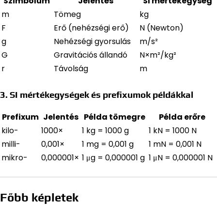
Szimbólum
Jelentés
SI mértékegység
m
Tömeg
kg
F
Erő (nehézségi erő)
N (Newton)
g
Nehézségi gyorsulás
m/s²
G
Gravitációs állandó
N×m²/kg²
r
Távolság
m
3. SI mértékegységek és prefixumok példákkal
Prefixum
Jelentés
Példa tömegre
Példa erőre
kilo-
1000×
1 kg = 1000 g
1 kN = 1000 N
milli-
0,001×
1 mg = 0,001 g
1 mN = 0,001 N
mikro-
0,000001×
1 μg = 0,000001 g
1 μN = 0,000001 N
Főbb képletek