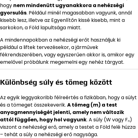
hogy
nem mindenütt ugyanakkora a nehézségi
gyorsulás
. Például minél magasabban vagyunk, annál
kisebb lesz, illetve az Egyenlítőn kissé kisebb, mint a
sarkokon, a Föld lapultsága miatt.
A mindennapokban a nehézségi erőt használjuk ki
például a liftek tervezésekor, a járművek
fékrendszerében, vagy egyszerűen akkor is, amikor egy
emelővel próbálunk megemelni egy nehéz tárgyat.
Különbség súly és tömeg között
Az egyik leggyakoribb félreértés a fizikában, hogy a súlyt
és a tömeget összekeverik.
A tömeg (m) a test
anyagmennyiségét jelenti, amely nem változik
attól függően, hogy hol vagyunk
. A súly (W vagy Fₙ)
viszont a nehézségi erő, amely a testet a Föld felé húzza
– tehát a súly a nehézségi erő nagysága.