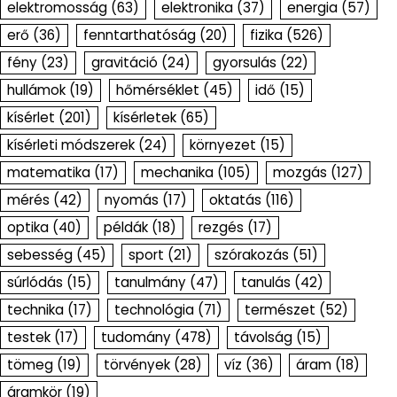
elektromosság
(63)
elektronika
(37)
energia
(57)
erő
(36)
fenntarthatóság
(20)
fizika
(526)
fény
(23)
gravitáció
(24)
gyorsulás
(22)
hullámok
(19)
hőmérséklet
(45)
idő
(15)
kísérlet
(201)
kísérletek
(65)
kísérleti módszerek
(24)
környezet
(15)
matematika
(17)
mechanika
(105)
mozgás
(127)
mérés
(42)
nyomás
(17)
oktatás
(116)
optika
(40)
példák
(18)
rezgés
(17)
sebesség
(45)
sport
(21)
szórakozás
(51)
súrlódás
(15)
tanulmány
(47)
tanulás
(42)
technika
(17)
technológia
(71)
természet
(52)
testek
(17)
tudomány
(478)
távolság
(15)
tömeg
(19)
törvények
(28)
víz
(36)
áram
(18)
áramkör
(19)