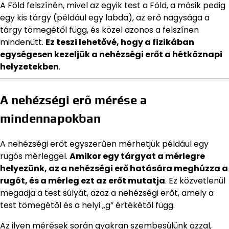
A Föld felszínén, mivel az egyik test a Föld, a másik pedig
egy kis tárgy (például egy labda), az erő nagysága a
tárgy tömegétől függ, és közel azonos a felszínen
mindenütt.
Ez teszi lehetővé, hogy a fizikában
egységesen kezeljük a nehézségi erőt a hétköznapi
helyzetekben
.
A nehézségi erő mérése a
mindennapokban
A nehézségi erőt egyszerűen mérhetjük például egy
rugós mérleggel.
Amikor egy tárgyat a mérlegre
helyezünk, az a nehézségi erő hatására meghúzza a
rugót, és a mérleg ezt az erőt mutatja
. Ez közvetlenül
megadja a test súlyát, azaz a nehézségi erőt, amely a
test tömegétől és a helyi „g” értékétől függ.
Az ilyen mérések során gyakran szembesülünk azzal,