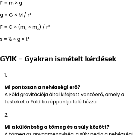
F = m × g
g = G × M / r²
F = G × (m₁ × m₂) / r²
s = ½ × g × t²
GYIK – Gyakran ismételt kérdések
Mi pontosan a nehézségi erő?
A Föld gravitációja által kifejtett vonzóerő, amely a
testeket a Föld középpontja felé húzza.
Mi a különbség a tömeg és a súly között?
A tömeg az anyagmennyiség, a súly pedig a nehézségi