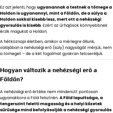
Ez azt jelenti, hogy
ugyanannak a testnek a tömege a
Holdon is ugyanannyi, mint a Földön, de a súlya a
Holdon sokkal kisebb lesz, mert ott a nehézségi
gyorsulás is kisebb
. Ezért az űrhajósok könnyebbnek
érzik magukat a Holdon.
A hétköznapi életben, amikor a mérlegre állunk,
valójában a nehézségi erő (súly) nagyságát mérjük, nem
a tömeget – de a két fogalmat gyakran felcseréljük.
Hogyan változik a nehézségi erő a
Földön?
A nehézségi erő értéke nem mindenütt pontosan
ugyanakkora a Föld felszínén.
A Föld lapultsága, a
tengerszint feletti magasság és a helyi kőzetek
sűrűsége mind befolyásolják a nehézségi gyorsulás