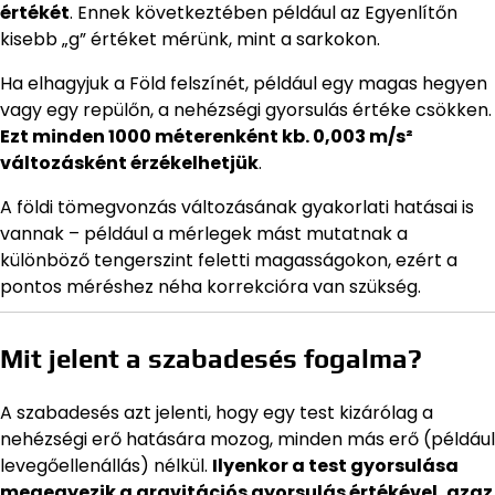
értékét
. Ennek következtében például az Egyenlítőn
kisebb „g” értéket mérünk, mint a sarkokon.
Ha elhagyjuk a Föld felszínét, például egy magas hegyen
vagy egy repülőn, a nehézségi gyorsulás értéke csökken.
Ezt minden 1000 méterenként kb. 0,003 m/s²
változásként érzékelhetjük
.
A földi tömegvonzás változásának gyakorlati hatásai is
vannak – például a mérlegek mást mutatnak a
különböző tengerszint feletti magasságokon, ezért a
pontos méréshez néha korrekcióra van szükség.
Mit jelent a szabadesés fogalma?
A szabadesés azt jelenti, hogy egy test kizárólag a
nehézségi erő hatására mozog, minden más erő (például
levegőellenállás) nélkül.
Ilyenkor a test gyorsulása
megegyezik a gravitációs gyorsulás értékével, azaz