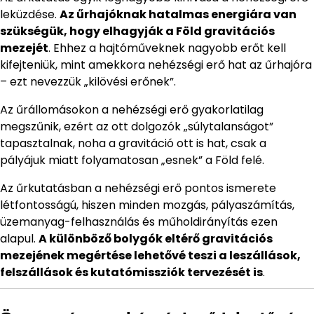
leküzdése.
Az űrhajóknak hatalmas energiára van
szükségük, hogy elhagyják a Föld gravitációs
mezejét
. Ehhez a hajtóműveknek nagyobb erőt kell
kifejteniük, mint amekkora nehézségi erő hat az űrhajóra
– ezt nevezzük „kilövési erőnek”.
Az űrállomásokon a nehézségi erő gyakorlatilag
megszűnik, ezért az ott dolgozók „súlytalanságot”
tapasztalnak, noha a gravitáció ott is hat, csak a
pályájuk miatt folyamatosan „esnek” a Föld felé.
Az űrkutatásban a nehézségi erő pontos ismerete
létfontosságú, hiszen minden mozgás, pályaszámítás,
üzemanyag-felhasználás és műholdirányítás ezen
alapul.
A különböző bolygók eltérő gravitációs
mezejének megértése lehetővé teszi a leszállások,
felszállások és kutatómissziók tervezését is
.