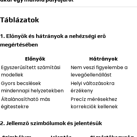
Táblázatok
1. Előnyök és hátrányok a nehézségi erő
megértésében
Előnyök
Hátrányok
Egyszerűsített számítási
Nem veszi figyelembe a
modellek
levegőellenállást
Gyors becslések
Helyi változásokra
mindennapi helyzetekben
érzékeny
Általánosítható más
Precíz mérésekhez
égitestekre
korrekciók kellenek
2. Jellemző szimbólumok és jelentésük