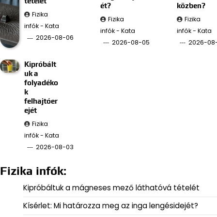
tételét
ét?
közben?
Fizika
Fizika
Fizika
infók - Kata
infók - Kata
infók - Kata
2026-08-06
2026-08-05
2026-08
Kipróbált
uk a
folyadéko
k
felhajtóer
ejét
Fizika
infók - Kata
2026-08-03
Fizika infók:
Kipróbáltuk a mágneses mező láthatóvá tételét
Kísérlet: Mi határozza meg az inga lengésidejét?