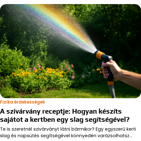
Fizika érdekességek
A szivárvány receptje: Hogyan készíts
sajátot a kertben egy slag segítségével?
Te is szeretnél szivárványt látni bármikor? Egy egyszerű kerti
slag és napsütés segítségével könnyedén varázsolhatsz…