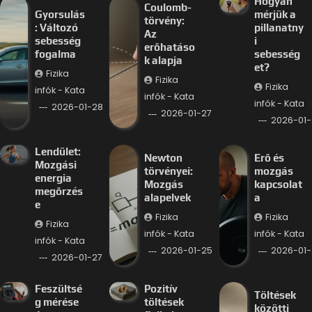
Hogyan
Coulomb-
Gyorsulás
mérjük a
törvény:
: Változó
pillanatny
Az
sebesség
i
erőhatáso
fogalma
sebesség
k alapja
et?
Fizika
Fizika
Fizika
infók - Kata
infók - Kata
infók - Kata
2026-01-28
2026-01-27
2026-01-
Lendület:
Newton
Erő és
Mozgási
törvényei:
mozgás
energia
Mozgás
kapcsolat
megőrzés
alapelvek
a
e
Fizika
Fizika
Fizika
infók - Kata
infók - Kata
infók - Kata
2026-01-25
2026-01-
2026-01-27
Feszültsé
Pozitív
Töltések
g mérése
töltések
közötti