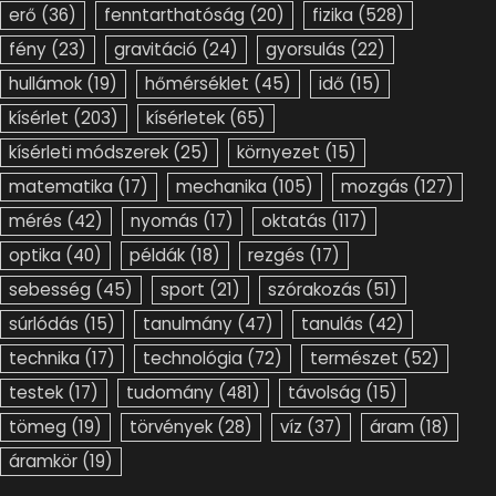
erő
(36)
fenntarthatóság
(20)
fizika
(528)
fény
(23)
gravitáció
(24)
gyorsulás
(22)
hullámok
(19)
hőmérséklet
(45)
idő
(15)
kísérlet
(203)
kísérletek
(65)
kísérleti módszerek
(25)
környezet
(15)
matematika
(17)
mechanika
(105)
mozgás
(127)
mérés
(42)
nyomás
(17)
oktatás
(117)
optika
(40)
példák
(18)
rezgés
(17)
sebesség
(45)
sport
(21)
szórakozás
(51)
súrlódás
(15)
tanulmány
(47)
tanulás
(42)
technika
(17)
technológia
(72)
természet
(52)
testek
(17)
tudomány
(481)
távolság
(15)
tömeg
(19)
törvények
(28)
víz
(37)
áram
(18)
áramkör
(19)