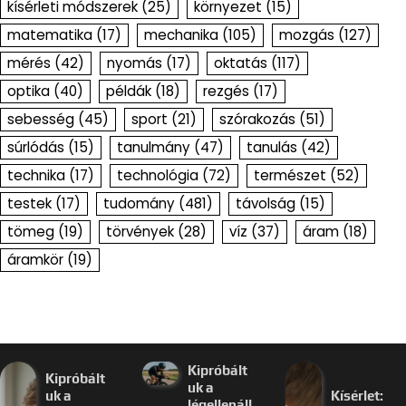
kísérleti módszerek
(25)
környezet
(15)
matematika
(17)
mechanika
(105)
mozgás
(127)
mérés
(42)
nyomás
(17)
oktatás
(117)
optika
(40)
példák
(18)
rezgés
(17)
sebesség
(45)
sport
(21)
szórakozás
(51)
súrlódás
(15)
tanulmány
(47)
tanulás
(42)
technika
(17)
technológia
(72)
természet
(52)
testek
(17)
tudomány
(481)
távolság
(15)
tömeg
(19)
törvények
(28)
víz
(37)
áram
(18)
áramkör
(19)
Kipróbált
Kipróbált
uk a
uk a
Kísérlet:
légellenáll