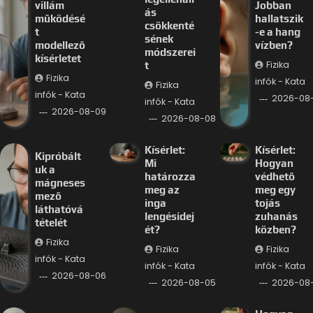
villám
Jobban
ás
működésé
hallatszik
csökkenté
t
-e a hang
sének
modellező
vízben?
módszerei
kísérletet
Fizika
t
Fizika
infók - Kata
Fizika
infók - Kata
2026-08
infók - Kata
2026-08-09
2026-08-08
Kísérlet:
Kísérlet:
Kipróbált
Mi
Hogyan
uk a
határozza
védhető
mágneses
meg az
meg egy
mező
inga
tojás
láthatóvá
lengésidej
zuhanás
tételét
ét?
közben?
Fizika
Fizika
Fizika
infók - Kata
infók - Kata
infók - Kata
2026-08-06
2026-08-05
2026-08