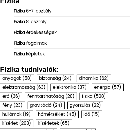
Fizika
Fizika 6-7. osztály
Fizika 8. osztály
Fizika érdekességek
Fizika fogalmak
Fizika képletek
Fizika tudnivalók:
anyagok
(58)
biztonság
(24)
dinamika
(62)
elektromosság
(63)
elektronika
(37)
energia
(57)
erő
(36)
fenntarthatóság
(20)
fizika
(528)
fény
(23)
gravitáció
(24)
gyorsulás
(22)
hullámok
(19)
hőmérséklet
(45)
idő
(15)
kísérlet
(203)
kísérletek
(65)