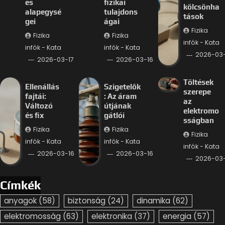
és
fizikai
kölcsönha
alapegysé
tulajdons
tások
gei
ágai
Fizika
Fizika
Fizika
infók - Kata
infók - Kata
infók - Kata
2026-03-
2026-03-17
2026-03-16
Töltések
Ellenállás
Szigetelők
szerepe
fajtái:
: Az áram
az
Változó
útjának
elektromo
és fix
gátlói
sságban
Fizika
Fizika
Fizika
infók - Kata
infók - Kata
infók - Kata
2026-03-16
2026-03-16
2026-03-
Címkék
anyagok
(58)
biztonság
(24)
dinamika
(62)
elektromosság
(63)
elektronika
(37)
energia
(57)