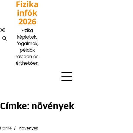
Fizika
Skip
to
infók
content
2026
Fizika
képletek,
fogalmak,
példák
röviden és
érthetően
Címke:
növények
Home
növények