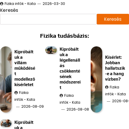
Fizika infók - Kata
2026-03-30
Keresés
Keresés
Fizika tudásbázis:
Kipróbált
Kipróbált
uk a
uk a
Kísérlet:
légellenáll
villám
Jobban
ás
működésé
hallatszik
csökkenté
t
-e a hang
sének
modellező
vízben?
módszerei
kísérletet
Fizika
t
Fizika
infók - Kata
Fizika
infók - Kata
2026-08
infók - Kata
2026-08-09
2026-08-08
Kipróbált
uk a