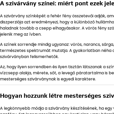
A szivárvány színei: miért pont ezek je
A szivárvány színképét a fehér fény összetevői adják, 
diszperziója azt eredményezi, hogy a különböző hullámho
haladnak tovább a csepp elhagyásakor. A vörös fény szöge
jelenik meg az ívben.
A színek sorrendje mindig ugyanaz: vörös, narancs, sárga, 
természetes spektrumát mutatja. A gyakorlatban néha az
szivárványban felismerhetők.
Az, hogy ilyen sorrendben és ilyen tisztán látszanak a s
vízcsepp alakja, mérete, sőt, a levegő páratartalma is be
mesterséges szivárványnak is egyedi karaktere.
Hogyan hozzunk létre mesterséges szi
A legkönnyebb módja a szivárvány készítésének, ha egy 