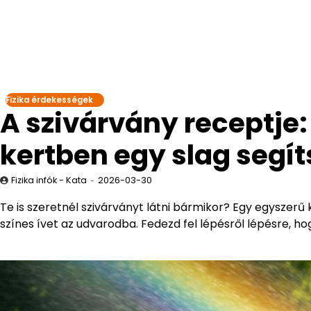
Fizika érdekességek
A szivárvány receptje:
kertben egy slag segí
Fizika infók - Kata
2026-03-30
Te is szeretnél szivárványt látni bármikor? Egy egyszerű
színes ívet az udvarodba. Fedezd fel lépésről lépésre, ho