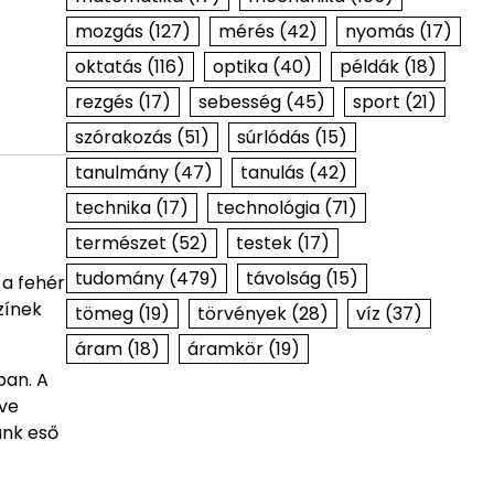
mozgás
(127)
mérés
(42)
nyomás
(17)
oktatás
(116)
optika
(40)
példák
(18)
rezgés
(17)
sebesség
(45)
sport
(21)
szórakozás
(51)
súrlódás
(15)
tanulmány
(47)
tanulás
(42)
technika
(17)
technológia
(71)
természet
(52)
testek
(17)
tudomány
(479)
távolság
(15)
 a fehér
zínek
tömeg
(19)
törvények
(28)
víz
(37)
áram
(18)
áramkör
(19)
ban. A
rve
ünk eső