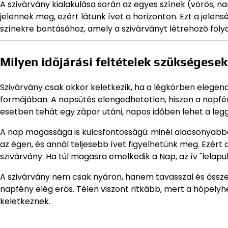
A szivárvány kialakulása során az egyes színek (vörös, nar
jelennek meg, ezért látunk ívet a horizonton. Ezt a jelen
színekre bontásához, amely a szivárványt létrehozó fo
Milyen időjárási feltételek szükségese
Szivárvány csak akkor keletkezik, ha a légkörben elegen
formájában. A napsütés elengedhetetlen, hiszen a napfén
esetben tehát egy zápor utáni, napos időben lehet a leg
A nap magassága is kulcsfontosságú: minél alacsonyabba
az égen, és annál teljesebb ívet figyelhetünk meg. Ezért
szivárvány. Ha túl magasra emelkedik a Nap, az ív "lelapul
A szivárvány nem csak nyáron, hanem tavasszal és ősszel 
napfény elég erős. Télen viszont ritkább, mert a hópelyh
keletkeznek.