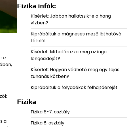
Fizika infók:
Kísérlet: Jobban hallatszik-e a hang
vízben?
Kipróbáltuk a mágneses mező láthatóvá
tételét
Kísérlet: Mi határozza meg az inga
 az
lengésidejét?
rében,
Kísérlet: Hogyan védhető meg egy tojás
zuhanás közben?
Kipróbáltuk a folyadékok felhajtóerejét
özök
Fizika
Fizika 6-7. osztály
s a
Fizika 8. osztály