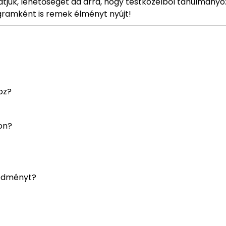
zhatjuk, lehetőséget ad arra, hogy testközelből tanulmányo
rogramként is remek élményt nyújt!
oz?
on?
redményt?