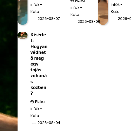
Fizika
infók -
infók -
infók -
Kata
Kata
Kata
2026-08-07
2026-
2026-08-06
Kísérle
t:
Hogyan
védhet
ő meg
egy
tojás
zuhaná
s
közben
?
Fizika
infók -
Kata
2026-08-04