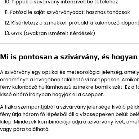
Tippek a szivárvány intenzívebbé tételéhez
Fotózd le saját szivárványodat: hasznos tanácsok
Kísérletezz a színekkel: próbáld ki különböző időpo
GYIK (Gyakran Ismételt Kérdések)
Mi is pontosan a szivárvány, és hogyan
A szivárvány egy optikai és meteorológiai jelenség, ame
eredménye a levegőben található vízcseppeken. Amikor 
fény különböző hullámhosszú színekre bomlik szét. Ez a f
kissé eltérő irányban hagyják el a cseppet.
A fizika szempontjából a szivárvány jelensége kiváló pé
fény útja három fő lépésből áll a vízcseppeken belül: be
kilép. Mindezek kombinációja adja a szivárvány ívét, ame
vagy pára található.