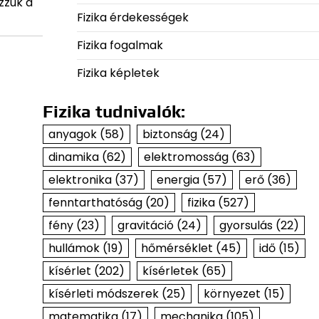
zzuk a
Fizika érdekességek
Fizika fogalmak
Fizika képletek
Fizika tudnivalók:
anyagok
(58)
biztonság
(24)
dinamika
(62)
elektromosság
(63)
elektronika
(37)
energia
(57)
erő
(36)
fenntarthatóság
(20)
fizika
(527)
fény
(23)
gravitáció
(24)
gyorsulás
(22)
hullámok
(19)
hőmérséklet
(45)
idő
(15)
kísérlet
(202)
kísérletek
(65)
kísérleti módszerek
(25)
környezet
(15)
matematika
(17)
mechanika
(105)