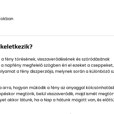
ntokban
 keletkezik?
ly a fény törésének, visszaverődésének és szóródásának
a napfény megfelelő szögben éri el ezeket a cseppeket,
olyamat a fény diszperziója, melynek során a különböző s
lda arra, hogyan működik a fény az anyaggal kölcsönhatás
lépéskor megtörik, belül visszaverődik, majd ismét megtö
lyet akkor látunk, ha a Nap a hátunk mögött van, és előtt