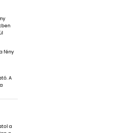
ény
ekben
ül
 a fény
ató. A
 a
tol a