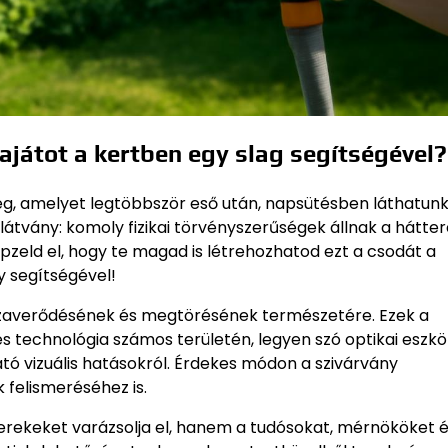
ajátot a kertben egy slag segítségével?
ég, amelyet legtöbbször eső után, napsütésben láthatunk
átvány: komoly fizikai törvényszerűségek állnak a hátte
eld el, hogy te magad is létrehozhatod ezt a csodát a
 segítségével!
visszaverődésének és megtörésének természetére. Ezek a
és technológia számos területén, legyen szó optikai eszk
tó vizuális hatásokról. Érdekes módon a szivárvány
felismeréséhez is.
erekeket varázsolja el, hanem a tudósokat, mérnököket é