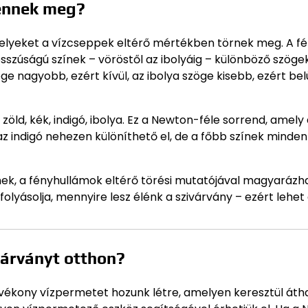
lennek meg?
amelyeket a vízcseppek eltérő mértékben törnek meg. A f
sszúságú színek – vöröstől az ibolyáig – különböző szög
 nagyobb, ezért kívül, az ibolya szöge kisebb, ezért bel
zöld, kék, indigó, ibolya. Ez a Newton-féle sorrend, amely
 indigó nehezen különíthető el, de a főbb színek minden
zínek, a fényhullámok eltérő törési mutatójával magyarázh
folyásolja, mennyire lesz élénk a szivárvány – ezért lehet
várványt otthon?
vékony vízpermetet hozunk létre, amelyen keresztül átha