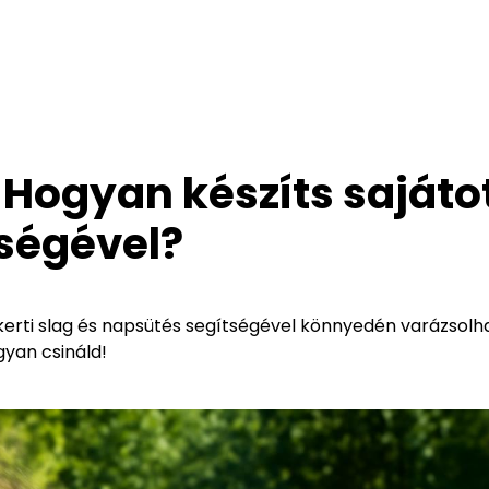
 Hogyan készíts sajáto
tségével?
 kerti slag és napsütés segítségével könnyedén varázsolh
gyan csináld!