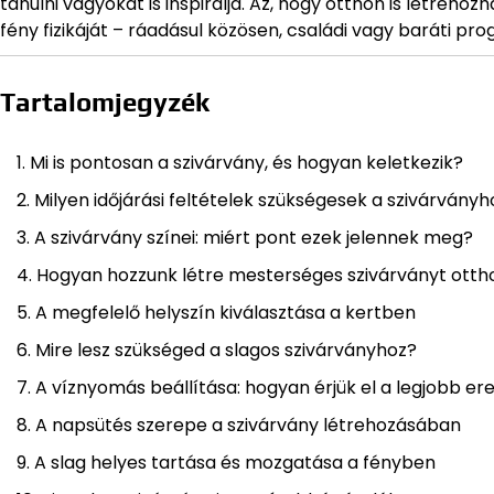
tanulni vágyókat is inspirálja. Az, hogy otthon is létreho
fény fizikáját – ráadásul közösen, családi vagy baráti p
Tartalomjegyzék
Mi is pontosan a szivárvány, és hogyan keletkezik?
Milyen időjárási feltételek szükségesek a szivárványh
A szivárvány színei: miért pont ezek jelennek meg?
Hogyan hozzunk létre mesterséges szivárványt otth
A megfelelő helyszín kiválasztása a kertben
Mire lesz szükséged a slagos szivárványhoz?
A víznyomás beállítása: hogyan érjük el a legjobb e
A napsütés szerepe a szivárvány létrehozásában
A slag helyes tartása és mozgatása a fényben