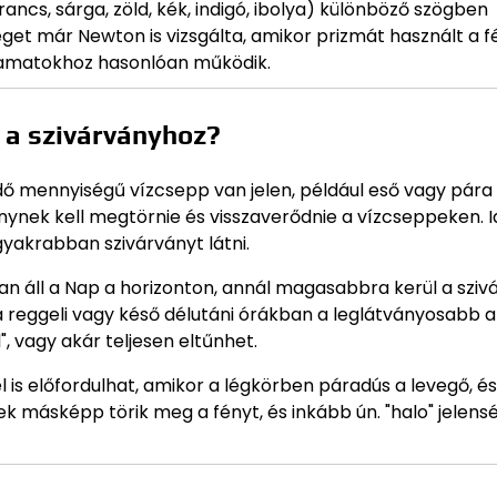
ancs, sárga, zöld, kék, indigó, ibolya) különböző szögben
séget már Newton is vizsgálta, amikor prizmát használt a f
lyamatokhoz hasonlóan működik.
k a szivárványhoz?
dő mennyiségű vízcsepp van jelen, például eső vagy pára
ynek kell megtörnie és visszaverődnie a vízcseppeken. I
gyakrabban szivárványt látni.
n áll a Nap a horizonton, annál magasabbra kerül a sziv
 a reggeli vagy késő délutáni órákban a leglátványosabb a
", vagy akár teljesen eltűnhet.
is előfordulhat, amikor a légkörben páradús a levegő, és
ek másképp törik meg a fényt, és inkább ún. "halo" jelens