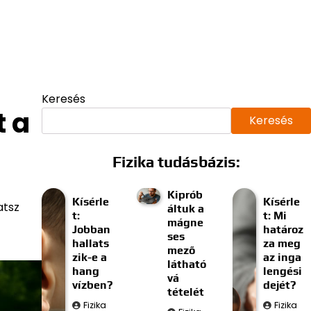
Keresés
t a
Keresés
Fizika tudásbázis:
Kiprób
Kísérle
Kísérle
atsz
áltuk a
t:
t: Mi
mágne
Jobban
határoz
ses
hallats
za meg
mező
zik-e a
az inga
látható
hang
lengési
vá
vízben?
dejét?
tételét
Fizika
Fizika