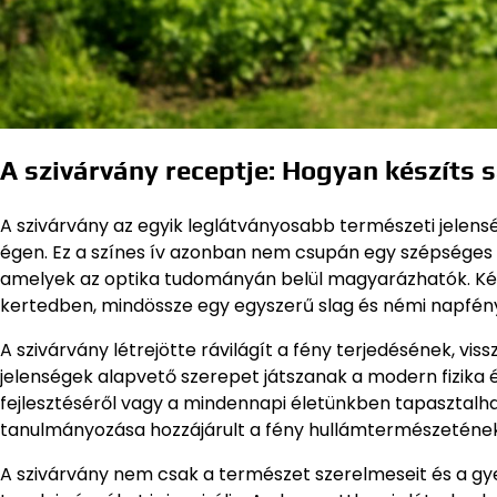
A szivárvány receptje: Hogyan készíts s
A szivárvány az egyik leglátványosabb természeti jelens
égen. Ez a színes ív azonban nem csupán egy szépséges l
amelyek az optika tudományán belül magyarázhatók. Képz
kertedben, mindössze egy egyszerű slag és némi napfény
A szivárvány létrejötte rávilágít a fény terjedésének, 
jelenségek alapvető szerepet játszanak a modern fizika 
fejlesztéséről vagy a mindennapi életünkben tapasztalha
tanulmányozása hozzájárult a fény hullámtermészetének 
A szivárvány nem csak a természet szerelmeseit és a gy