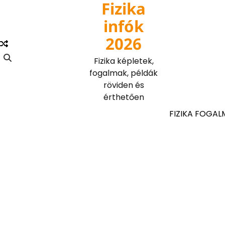
Fizika
Skip
to
infók
content
2026
Fizika képletek,
fogalmak, példák
röviden és
érthetően
FIZIKA FOGAL