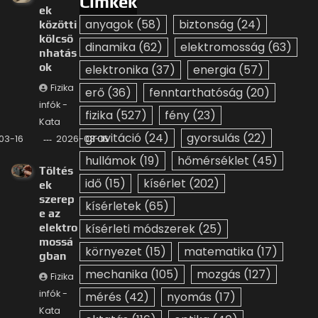
Címkék
ek
anyagok
(58)
biztonság
(24)
közötti
kölcsö
dinamika
(62)
elektromosság
(63)
nhatás
ok
elektronika
(37)
energia
(57)
Fizika
erő
(36)
fenntarthatóság
(20)
infók -
fizika
(527)
fény
(23)
Kata
gravitáció
(24)
gyorsulás
(22)
03-16
2026-03-16
hullámok
(19)
hőmérséklet
(45)
Töltés
idő
(15)
kísérlet
(202)
ek
szerep
kísérletek
(65)
e az
elektro
kísérleti módszerek
(25)
mossá
környezet
(15)
matematika
(17)
gban
mechanika
(105)
mozgás
(127)
Fizika
infók -
mérés
(42)
nyomás
(17)
Kata