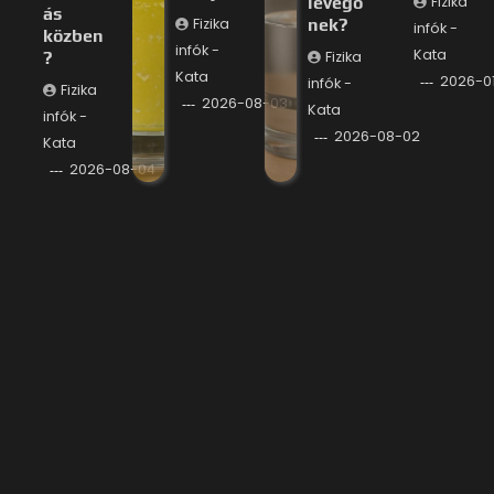
levegő
Fizika
ás
Fizika
nek?
infók -
közben
infók -
Kata
?
Fizika
Kata
2026-0
infók -
Fizika
2026-08-03
Kata
infók -
2026-08-02
Kata
2026-08-04