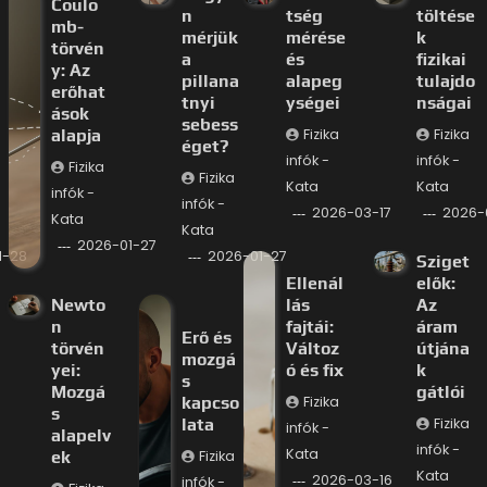
Coulo
n
tség
töltése
mb-
mérjük
mérése
k
törvén
a
és
fizikai
y: Az
pillana
alapeg
tulajdo
erőhat
tnyi
ységei
nságai
ások
sebess
alapja
Fizika
Fizika
éget?
infók -
infók -
Fizika
Fizika
Kata
Kata
infók -
infók -
2026-03-17
2026-
Kata
Kata
2026-01-27
1-28
2026-01-27
Sziget
Ellenál
elők:
Newto
lás
Az
n
fajtái:
áram
Erő és
törvén
Változ
útjána
mozgá
yei:
ó és fix
k
s
Mozgá
gátlói
kapcso
Fizika
s
lata
Fizika
infók -
alapelv
infók -
Kata
ek
Fizika
Kata
2026-03-16
infók -