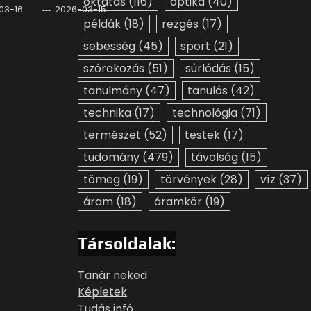
oktatás
(116)
optika
(40)
03-16
2026-03-15
példák
(18)
rezgés
(17)
sebesség
(45)
sport
(21)
szórakozás
(51)
súrlódás
(15)
tanulmány
(47)
tanulás
(42)
technika
(17)
technológia
(71)
természet
(52)
testek
(17)
tudomány
(479)
távolság
(15)
tömeg
(19)
törvények
(28)
víz
(37)
áram
(18)
áramkör
(19)
Társoldalak:
Tanár neked
Képletek
Tudás infó