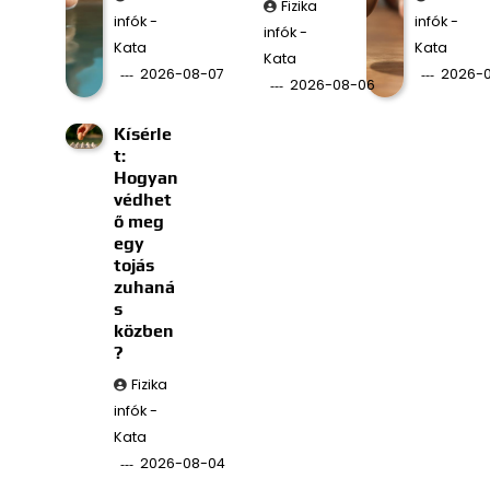
Fizika
infók -
infók -
infók -
Kata
Kata
Kata
2026-08-07
2026-
2026-08-06
Kísérle
t:
Hogyan
védhet
ő meg
egy
tojás
zuhaná
s
közben
?
Fizika
infók -
Kata
2026-08-04