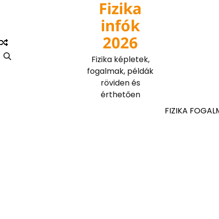
Fizika
Skip
to
infók
content
2026
Fizika képletek,
fogalmak, példák
röviden és
érthetően
FIZIKA FOGAL