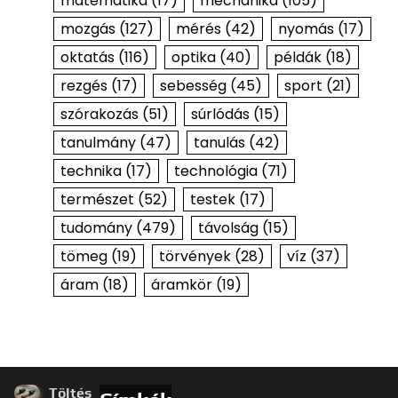
matematika
(17)
mechanika
(105)
mozgás
(127)
mérés
(42)
nyomás
(17)
oktatás
(116)
optika
(40)
példák
(18)
rezgés
(17)
sebesség
(45)
sport
(21)
szórakozás
(51)
súrlódás
(15)
tanulmány
(47)
tanulás
(42)
technika
(17)
technológia
(71)
természet
(52)
testek
(17)
tudomány
(479)
távolság
(15)
tömeg
(19)
törvények
(28)
víz
(37)
áram
(18)
áramkör
(19)
Töltés