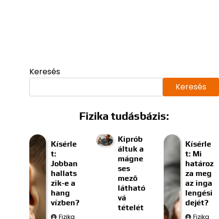
Keresés
Keresés
Fizika tudásbázis:
Kiprób
Kísérle
Kísérle
áltuk a
t:
t: Mi
mágne
Jobban
határoz
ses
hallats
za meg
mező
zik-e a
az inga
látható
hang
lengési
vá
vízben?
dejét?
tételét
Fizika
Fizika