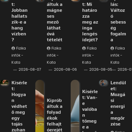
t:
áltuk a
t: Mi
lás:
Jobban
mágne
határo
Változ
hallats
ses
zza
ó
zik-e a
mező
meg az
sebess
hang
láthat
inga
ég
vízben
óvá
lengés
fogalm
?
tételét
idejét?
a
Fizika
Fizika
Fizika
Fizika
infók -
infók -
infók -
infók -
Kata
Kata
Kata
Kata
2026-08-07
2026-08-06
2026-08-05
2026-0
Kísérle
Lendül
t:
et:
Kísérle
Hogya
Mozgá
t: Van-
n
Kiprób
si
e
védhet
áltuk a
energi
valóba
ő meg
folyad
a
n
egy
ékok
megőr
tömeg
tojás
felhajt
zése
e a
zuhan
óerejét