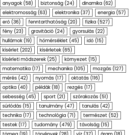
anyagok
(58)
biztonság
(24)
dinamika
(62)
elektromosság
(63)
elektronika
(37)
energia
(57)
erő
(36)
fenntarthatóság
(20)
fizika
(527)
fény
(23)
gravitáció
(24)
gyorsulás
(22)
hullámok
(19)
hőmérséklet
(45)
idő
(15)
kísérlet
(202)
kísérletek
(65)
kísérleti módszerek
(25)
környezet
(15)
matematika
(17)
mechanika
(105)
mozgás
(127)
mérés
(42)
nyomás
(17)
oktatás
(116)
optika
(40)
példák
(18)
rezgés
(17)
sebesség
(45)
sport
(21)
szórakozás
(51)
súrlódás
(15)
tanulmány
(47)
tanulás
(42)
technika
(17)
technológia
(71)
természet
(52)
testek
(17)
tudomány
(479)
távolság
(15)
tömeg
(19)
törvények
(28)
víz
(37)
áram
(18)