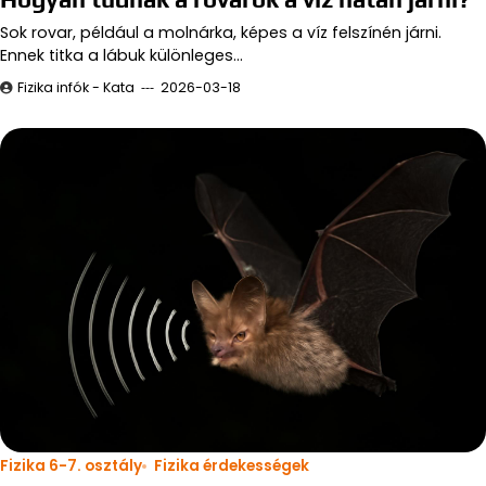
Sok rovar, például a molnárka, képes a víz felszínén járni.
Ennek titka a lábuk különleges…
Fizika infók - Kata
2026-03-18
Fizika 6-7. osztály
Fizika érdekességek