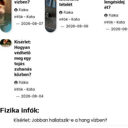
vízben?
lengésidej
tételét
ét?
Fizika
Fizika
Fizika
infók - Kata
infók - Kata
infók - Kata
2026-08-07
2026-08-06
2026-08
Kísérlet:
Hogyan
védhető
meg egy
tojás
zuhanás
közben?
Fizika
infók - Kata
2026-08-04
Fizika infók:
Kísérlet: Jobban hallatszik-e a hang vízben?