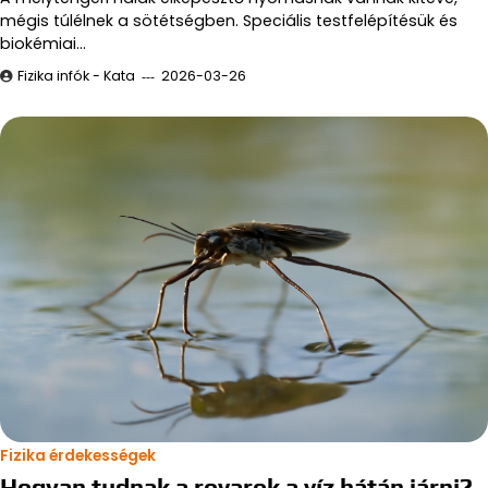
mégis túlélnek a sötétségben. Speciális testfelépítésük és
biokémiai…
Fizika infók - Kata
2026-03-26
Fizika érdekességek
Hogyan tudnak a rovarok a víz hátán járni?