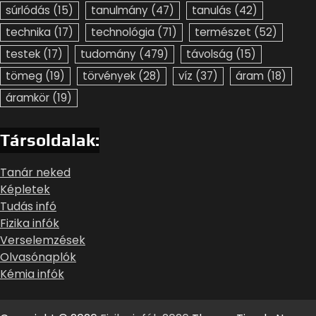
súrlódás
(15)
tanulmány
(47)
tanulás
(42)
technika
(17)
technológia
(71)
természet
(52)
testek
(17)
tudomány
(479)
távolság
(15)
tömeg
(19)
törvények
(28)
víz
(37)
áram
(18)
áramkör
(19)
Társoldalak:
Tanár neked
Képletek
Tudás infó
Fizika infók
Verselemzések
Olvasónaplók
Kémia infók