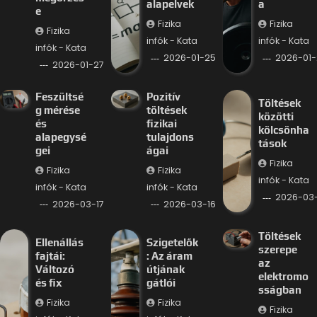
alapelvek
a
e
Fizika
Fizika
Fizika
infók - Kata
infók - Kata
infók - Kata
2026-01-25
2026-01-
2026-01-27
Feszültsé
Pozitív
Töltések
g mérése
töltések
közötti
és
fizikai
kölcsönha
alapegysé
tulajdons
tások
gei
ágai
Fizika
Fizika
Fizika
infók - Kata
infók - Kata
infók - Kata
2026-03-
2026-03-17
2026-03-16
Töltések
Ellenállás
Szigetelők
szerepe
fajtái:
: Az áram
az
Változó
útjának
elektromo
és fix
gátlói
sságban
Fizika
Fizika
Fizika