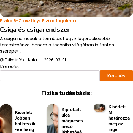
Fizika 6-7. osztály
Fizika fogalmak
Csiga és csigarendszer
A csiga nemcsak a természet egyik legérdekesebb
teremtménye, hanem a technika világában is fontos
szerepet…
Fizika infók - Kata
2026-03-01
Keresés
Keresés
Fizika tudásbázis:
Kísérlet:
Kipróbált
Kísérlet:
Mi
uk a
Jobban
határozza
mágneses
hallatszik
meg az
mező
-e a hang
inga
láthatóvá