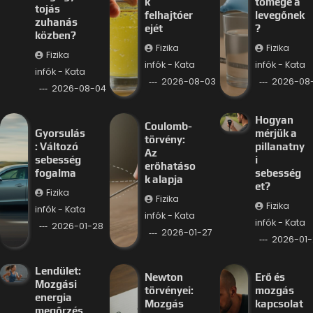
k
tömege a
tojás
felhajtóer
levegőnek
zuhanás
ejét
?
közben?
Fizika
Fizika
Fizika
infók - Kata
infók - Kata
infók - Kata
2026-08-03
2026-08
2026-08-04
Hogyan
Coulomb-
Gyorsulás
mérjük a
törvény:
: Változó
pillanatny
Az
sebesség
i
erőhatáso
fogalma
sebesség
k alapja
et?
Fizika
Fizika
Fizika
infók - Kata
infók - Kata
infók - Kata
2026-01-28
2026-01-27
2026-01-
Lendület:
Newton
Erő és
Mozgási
törvényei:
mozgás
energia
Mozgás
kapcsolat
megőrzés