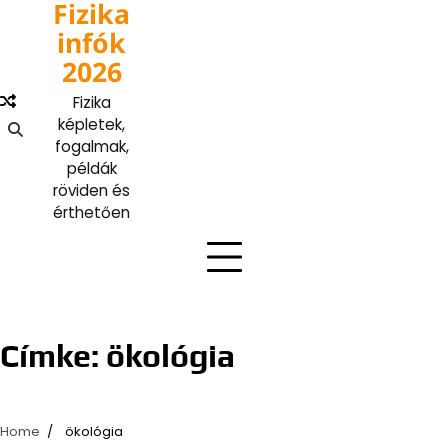
Fizika
Skip
to
infók
content
2026
Fizika
képletek,
fogalmak,
példák
röviden és
érthetően
Címke:
ökológia
Home
ökológia