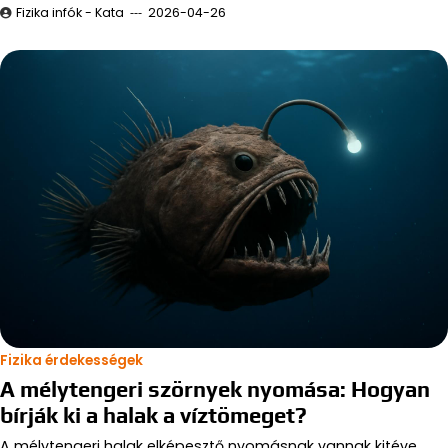
Fizika infók - Kata
2026-04-26
Fizika érdekességek
A mélytengeri szörnyek nyomása: Hogyan
bírják ki a halak a víztömeget?
A mélytengeri halak elképesztő nyomásnak vannak kitéve,