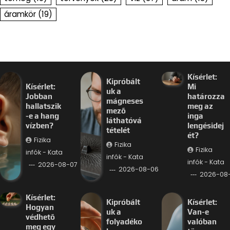
áramkör
(19)
Kísérlet:
Kipróbált
Kísérlet:
Mi
uk a
Jobban
határozza
mágneses
hallatszik
meg az
mező
-e a hang
inga
láthatóvá
vízben?
lengésidej
tételét
ét?
Fizika
Fizika
Fizika
infók - Kata
infók - Kata
infók - Kata
2026-08-07
2026-08-06
2026-08
Kísérlet:
Kipróbált
Kísérlet:
Hogyan
uk a
Van-e
védhető
folyadéko
valóban
meg egy