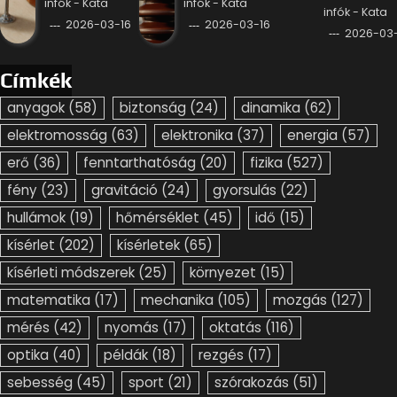
infók - Kata
infók - Kata
infók - Kata
2026-03-16
2026-03-16
2026-03-
Címkék
anyagok
(58)
biztonság
(24)
dinamika
(62)
elektromosság
(63)
elektronika
(37)
energia
(57)
erő
(36)
fenntarthatóság
(20)
fizika
(527)
fény
(23)
gravitáció
(24)
gyorsulás
(22)
hullámok
(19)
hőmérséklet
(45)
idő
(15)
kísérlet
(202)
kísérletek
(65)
kísérleti módszerek
(25)
környezet
(15)
matematika
(17)
mechanika
(105)
mozgás
(127)
mérés
(42)
nyomás
(17)
oktatás
(116)
optika
(40)
példák
(18)
rezgés
(17)
sebesség
(45)
sport
(21)
szórakozás
(51)