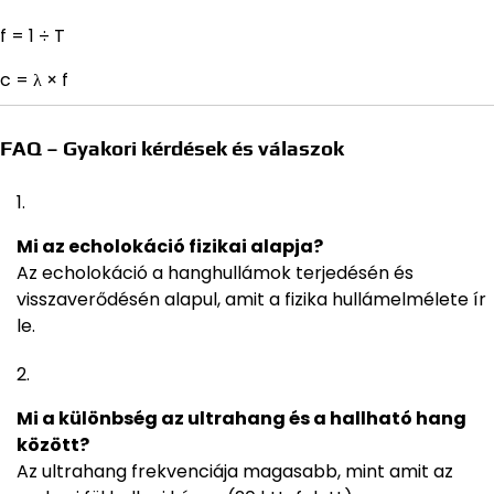
f = 1 ÷ T
c = λ × f
FAQ – Gyakori kérdések és válaszok
Mi az echolokáció fizikai alapja?
Az echolokáció a hanghullámok terjedésén és
visszaverődésén alapul, amit a fizika hullámelmélete ír
le.
Mi a különbség az ultrahang és a hallható hang
között?
Az ultrahang frekvenciája magasabb, mint amit az