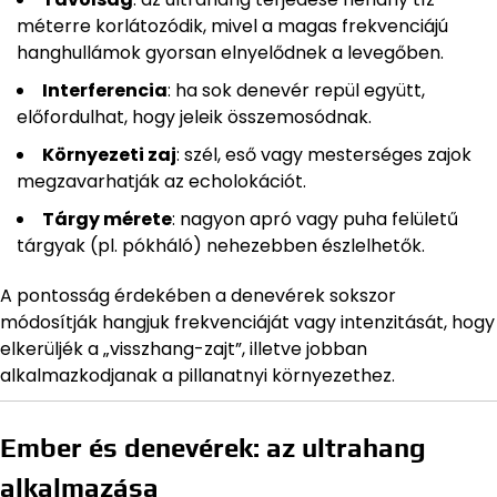
méterre korlátozódik, mivel a magas frekvenciájú
hanghullámok gyorsan elnyelődnek a levegőben.
Interferencia
: ha sok denevér repül együtt,
előfordulhat, hogy jeleik összemosódnak.
Környezeti zaj
: szél, eső vagy mesterséges zajok
megzavarhatják az echolokációt.
Tárgy mérete
: nagyon apró vagy puha felületű
tárgyak (pl. pókháló) nehezebben észlelhetők.
A pontosság érdekében a denevérek sokszor
módosítják hangjuk frekvenciáját vagy intenzitását, hogy
elkerüljék a „visszhang-zajt”, illetve jobban
alkalmazkodjanak a pillanatnyi környezethez.
Ember és denevérek: az ultrahang
alkalmazása