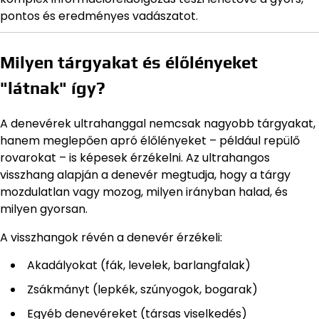
pontos és eredményes vadászatot.
Milyen tárgyakat és élőlényeket
"látnak" így?
A denevérek ultrahanggal nemcsak nagyobb tárgyakat,
hanem meglepően apró élőlényeket – például repülő
rovarokat – is képesek érzékelni. Az ultrahangos
visszhang alapján a denevér megtudja, hogy a tárgy
mozdulatlan vagy mozog, milyen irányban halad, és
milyen gyorsan.
A visszhangok révén a denevér érzékeli:
Akadályokat (fák, levelek, barlangfalak)
Zsákmányt (lepkék, szúnyogok, bogarak)
Egyéb denevéreket (társas viselkedés)