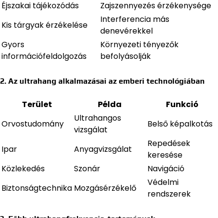
Éjszakai tájékozódás
Zajszennyezés érzékenysége
Interferencia más
Kis tárgyak érzékelése
denevérekkel
Gyors
Környezeti tényezők
információfeldolgozás
befolyásolják
2. Az ultrahang alkalmazásai az emberi technológiában
Terület
Példa
Funkció
Ultrahangos
Orvostudomány
Belső képalkotás
vizsgálat
Repedések
Ipar
Anyagvizsgálat
keresése
Közlekedés
Szonár
Navigáció
Védelmi
Biztonságtechnika
Mozgásérzékelő
rendszerek