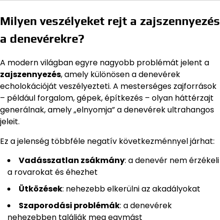
Milyen veszélyeket rejt a zajszennyezés
a denevérekre?
A modern világban egyre nagyobb problémát jelent a
zajszennyezés
, amely különösen a denevérek
echolokációját veszélyezteti. A mesterséges zajforrások
– például forgalom, gépek, építkezés – olyan háttérzajt
generálnak, amely „elnyomja” a denevérek ultrahangos
jeleit.
Ez a jelenség többféle negatív következménnyel járhat:
Vadásszatlan zsákmány
: a denevér nem érzékeli
a rovarokat és éhezhet
Ütközések
: nehezebb elkerülni az akadályokat
Szaporodási problémák
: a denevérek
nehezebben találják meg egymást