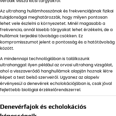
verődik vissza kicsi tárgyakról.
Az ultrahang hullámhosszának és frekvenciájának fizikai
tulajdonságai meghatározzák, hogy milyen pontosan
lehet vele észlelni a környezetet. Minél magasabb a
frekvencia, annál kisebb tárgyakat lehet érzékelni, de a
hullámok terjedési távolsága csökken. Ez
kompromisszumot jelent a pontosság és a hatótávolság
között.
A mindennapi technológiában is találkozunk
ultrahanggal: ilyen például az orvosi ultrahang vizsgálat,
ahol a visszaverődő hanghullámok alapján hoznak létre
képet a test belső szerveiről. Ugyanez az alapelv
érvényesül a denevérek echolokációjában is, csak jóval
fejlettebb biológiai érzékelőrendszerrel.
Denevérfajok és echolokációs
képességeik