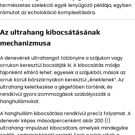
természetes szelekció egyik lenyűgöző példája, egyben
rámutat az echolokáció komplexitására.
Az ultrahang kibocsátásának
mechanizmusa
A denevérek ultrahangot többnyire a szájukon vagy
orrukon keresztül bocsátják ki. A kibocsátás módja
fajonként eltérő lehet: egyesek a szájukból, mások az
orruk körüli bőrszárnyakon keresztül „éneklenek”. Az
ultrahang keletkezése a gégefőben történik, és
rendkívül gyors izommozgások szabályozzák a
hanghullámokat.
A hanghullám kibocsátása rendkívül precíz folyamat. A
denevér képes másodpercenként akár 200 (!)
ultrahang-impulzust kibocsátani, amelyek mindegyike