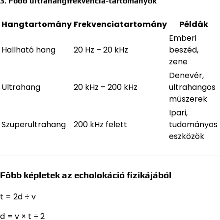
3. Főbb ultrahangfrekvencia-tartományok
Hangtartomány
Frekvenciatartomány
Példák
Emberi
Hallható hang
20 Hz – 20 kHz
beszéd,
zene
Denevér,
Ultrahang
20 kHz – 200 kHz
ultrahangos
műszerek
Ipari,
Szuperultrahang
200 kHz felett
tudományos
eszközök
Főbb képletek az echolokáció fizikájából
t = 2d ÷ v
d = v × t ÷ 2