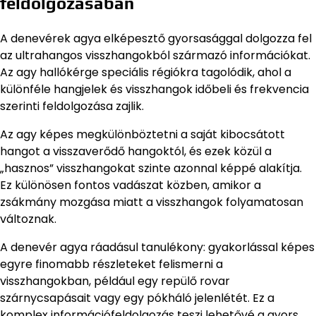
feldolgozásában
A denevérek agya elképesztő gyorsasággal dolgozza fel
az ultrahangos visszhangokból származó információkat.
Az agy hallókérge speciális régiókra tagolódik, ahol a
különféle hangjelek és visszhangok időbeli és frekvencia
szerinti feldolgozása zajlik.
Az agy képes megkülönböztetni a saját kibocsátott
hangot a visszaverődő hangoktól, és ezek közül a
„hasznos” visszhangokat szinte azonnal képpé alakítja.
Ez különösen fontos vadászat közben, amikor a
zsákmány mozgása miatt a visszhangok folyamatosan
változnak.
A denevér agya ráadásul tanulékony: gyakorlással képes
egyre finomabb részleteket felismerni a
visszhangokban, például egy repülő rovar
szárnycsapásait vagy egy pókháló jelenlétét. Ez a
komplex információfeldolgozás teszi lehetővé a gyors,