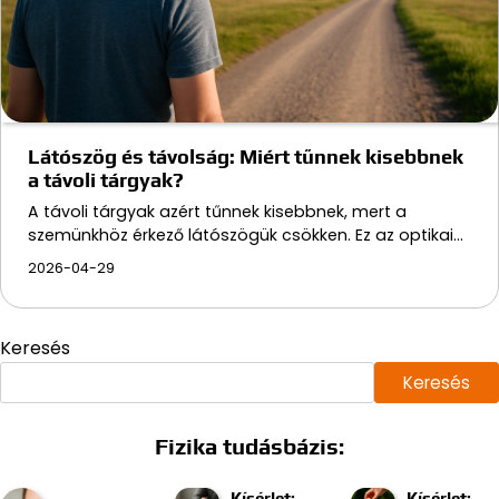
Látószög és távolság: Miért tűnnek kisebbnek
a távoli tárgyak?
A távoli tárgyak azért tűnnek kisebbnek, mert a
szemünkhöz érkező látószögük csökken. Ez az optikai…
2026-04-29
Keresés
Keresés
Fizika tudásbázis:
Kísérlet:
Kísérlet: