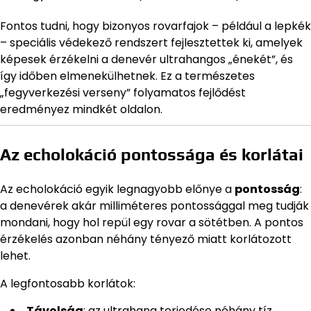
Fontos tudni, hogy bizonyos rovarfajok – például a lepkék
– speciális védekező rendszert fejlesztettek ki, amelyek
képesek érzékelni a denevér ultrahangos „énekét”, és
így időben elmenekülhetnek. Ez a természetes
„fegyverkezési verseny” folyamatos fejlődést
eredményez mindkét oldalon.
Az echolokáció pontossága és korlátai
Az echolokáció egyik legnagyobb előnye a
pontosság
:
a denevérek akár milliméteres pontossággal meg tudják
mondani, hogy hol repül egy rovar a sötétben. A pontos
érzékelés azonban néhány tényező miatt korlátozott
lehet.
A legfontosabb korlátok:
Távolság
: az ultrahang terjedése néhány tíz