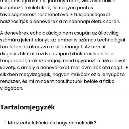
tulajdonságokkal bír: jól irányítható, visszaverődik a
különböző felületekről, és nagyon pontos
távolságmérést tesz lehetővé. E tulajdonságokat
hasznosítják a denevérek a mindennapi életük során.
A denevérek echolokációja nem csupán az állatvilág
számára jelent előnyt: az ember is számos technológiai
területen alkalmazza az ultrahangot. Az orvosi
diagnosztikától kezdve az ipari hibakeresésen át a
tengeralattjárók szonárjáig mind ugyanazt a fizikai elvet
követjük, amely a denevéreket már évmilliók óta segíti. E
cikkben megvizsgáljuk, hogyan működik ez a lenyűgöző
rendszer, és mi mindent tanulhatunk belőle a fizika
világában.
Tartalomjegyzék
Mi az echolokáció, és hogyan működik?