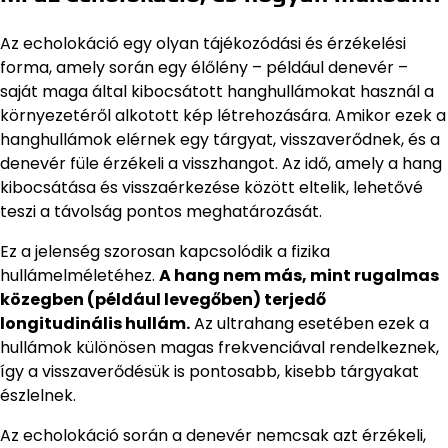
Az echolokáció egy olyan tájékozódási és érzékelési
forma, amely során egy élőlény – például denevér –
saját maga által kibocsátott hanghullámokat használ a
környezetéről alkotott kép létrehozására. Amikor ezek a
hanghullámok elérnek egy tárgyat, visszaverődnek, és a
denevér füle érzékeli a visszhangot. Az idő, amely a hang
kibocsátása és visszaérkezése között eltelik, lehetővé
teszi a távolság pontos meghatározását.
Ez a jelenség szorosan kapcsolódik a fizika
hullámelméletéhez.
A hang nem más, mint rugalmas
közegben (például levegőben) terjedő
longitudinális hullám.
Az ultrahang esetében ezek a
hullámok különösen magas frekvenciával rendelkeznek,
így a visszaverődésük is pontosabb, kisebb tárgyakat
észlelnek.
Az echolokáció során a denevér nemcsak azt érzékeli,