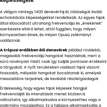
A világon mintegy 1400 denevérfaj él, többségük kiváló
echolokációs képességekkel rendelkezik. Az egyes fajok
által kibocsátott ultrahang frekvenciája és „énekének”
szerkezete eltérő lehet, attól függően, hogy milyen
környezetben élnek, és milyen típusú zsákmányt
vadásznak.
A trópusi erdőkben élő denevérek
például rövidebb,
magasabb frekvenciájú hangokat használnak, mert a
sűrű növényzet miatt csak így tudják pontosan érzékelni
a tárgyakat. A nyílt területeken vadászó fajok viszont
hosszabb, mélyebb hangokat bocsátanak ki, amelyek
messzebbre terjednek, de kevésbé részletgazdagok.
Érdekesség, hogy egyes fajok képesek hangjuk
frekvenciáját és intenzitását menet közben is
változtatni, így alkalmazkodva a környezethez vagy a
zsákmány mozgásához. Ez a fajlagos alkalmazkodás a