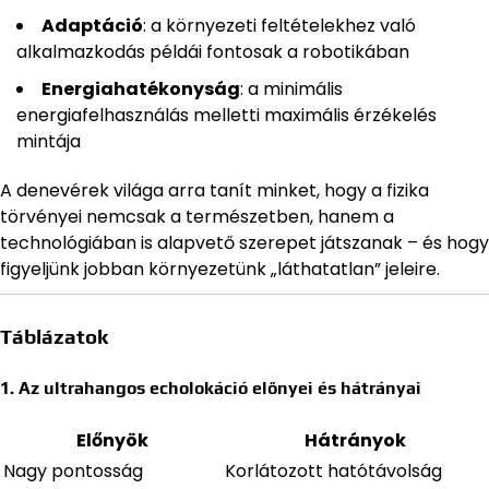
Adaptáció
: a környezeti feltételekhez való
alkalmazkodás példái fontosak a robotikában
Energiahatékonyság
: a minimális
energiafelhasználás melletti maximális érzékelés
mintája
A denevérek világa arra tanít minket, hogy a fizika
törvényei nemcsak a természetben, hanem a
technológiában is alapvető szerepet játszanak – és hogy
figyeljünk jobban környezetünk „láthatatlan” jeleire.
Táblázatok
1. Az ultrahangos echolokáció előnyei és hátrányai
Előnyök
Hátrányok
Nagy pontosság
Korlátozott hatótávolság