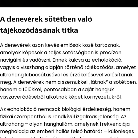
A denevérek sötétben való
tájékozódásának titka
A denevérek azon kevés emlősök közé tartoznak,
amelyek képesek a teljes sötétségben is precízen
navigálni és vadászni. Ennek kulcsa az echolokáció,
vagyis a visszhang alapján történő tájékozódás, amelyet
ultrahang kibocsátásával és érzékelésével valósítanak
meg. A denevérek nem a szemükkel „látnak” a sötétben,
hanem a fülükkel, pontosabban a saját hangjuk
visszaverődéséből alkotnak képet környezetükről.
Az echolokáció nemcsak biológiai érdekesség, hanem
fizikai szempontból is rendkívül izgalmas jelenség. Az
ultrahang – olyan hanghullám, amelynek frekvenciája
meghaladja az emberi hallás felső határát – különleges