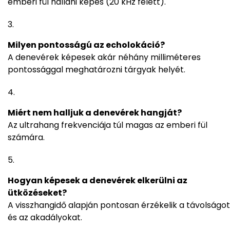
emberi fül hallani képes (20 kHz felett).
Milyen pontosságú az echolokáció?
A denevérek képesek akár néhány milliméteres
pontossággal meghatározni tárgyak helyét.
Miért nem halljuk a denevérek hangját?
Az ultrahang frekvenciája túl magas az emberi fül
számára.
Hogyan képesek a denevérek elkerülni az
ütközéseket?
A visszhangidő alapján pontosan érzékelik a távolságot
és az akadályokat.