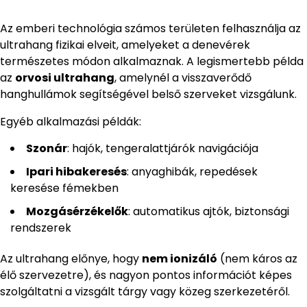
Az emberi technológia számos területen felhasználja az
ultrahang fizikai elveit, amelyeket a denevérek
természetes módon alkalmaznak. A legismertebb példa
az
orvosi ultrahang
, amelynél a visszaverődő
hanghullámok segítségével belső szerveket vizsgálunk.
Egyéb alkalmazási példák:
Szonár
: hajók, tengeralattjárók navigációja
Ipari hibakeresés
: anyaghibák, repedések
keresése fémekben
Mozgásérzékelők
: automatikus ajtók, biztonsági
rendszerek
Az ultrahang előnye, hogy
nem ionizáló
(nem káros az
élő szervezetre), és nagyon pontos információt képes
szolgáltatni a vizsgált tárgy vagy közeg szerkezetéről.