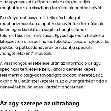
– az úgynevezett időparallaxis – alapján tudják
meghatározni a visszhang forrásának pontos helyét.
Ez a folyamat összetett fizikai és biológiai
mechanizmusokon alapul. A denevér füle formájának
különleges kialakítása segíti a hanghullámok
felerősítését és irányítását. Egyes fajoknál a fül alakja
kifejezetten a térbeli hallás tökéletesítésére fejlődött ki:
például a patkósdenevérek orrcsontja speciális
„hangterelőként” működik.
A visszhangok érzékelése után az információ az agy
specifikus területeire kerül, ahol a denevér képes
felismerni a tárgyak távolságát, alakját, méretét, sőt,
akár a felületük szerkezetét is. Ez a „hangtérkép” adja a
denevérek különleges „látását” a sötétben.
Az agy szerepe az ultrahang