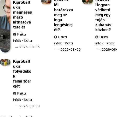
Kipróbált
Mi
Hogyan
uk a
határozza
védhető
mágneses
meg az
meg egy
mező
inga
tojás
láthatóvá
lengésidej
zuhanás
tételét
ét?
közben?
Fizika
Fizika
Fizika
infók - Kata
infók - Kata
infók - Kata
2026-08-06
2026-08-05
2026-08
Kipróbált
uk a
folyadéko
k
felhajtóer
ejét
Fizika
infók - Kata
2026-08-03