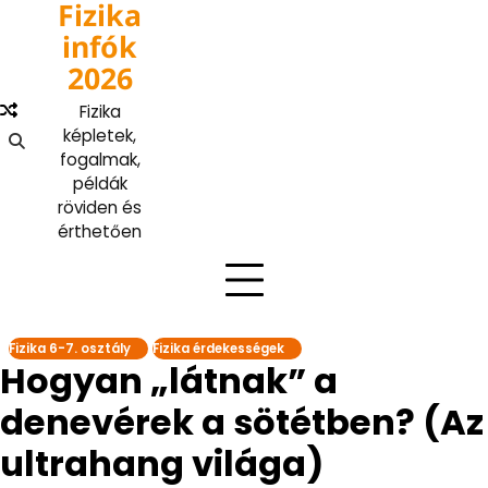
Fizika
Skip
to
infók
content
2026
Fizika
képletek,
fogalmak,
példák
röviden és
érthetően
Fizika 6-7. osztály
Fizika érdekességek
Hogyan „látnak” a
denevérek a sötétben? (Az
ultrahang világa)