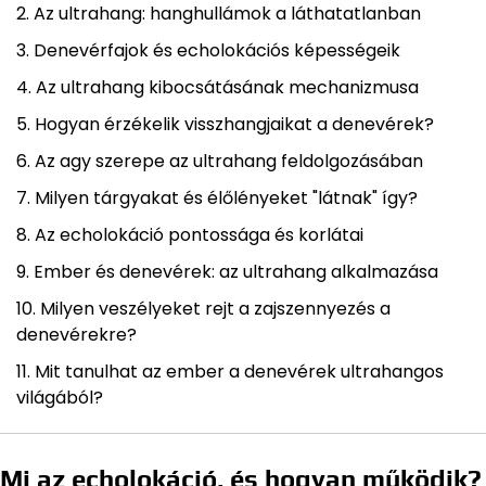
Az ultrahang: hanghullámok a láthatatlanban
Denevérfajok és echolokációs képességeik
Az ultrahang kibocsátásának mechanizmusa
Hogyan érzékelik visszhangjaikat a denevérek?
Az agy szerepe az ultrahang feldolgozásában
Milyen tárgyakat és élőlényeket "látnak" így?
Az echolokáció pontossága és korlátai
Ember és denevérek: az ultrahang alkalmazása
Milyen veszélyeket rejt a zajszennyezés a
denevérekre?
Mit tanulhat az ember a denevérek ultrahangos
világából?
Mi az echolokáció, és hogyan működik?