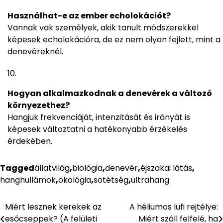
Használhat-e az ember echolokációt?
Vannak vak személyek, akik tanult módszerekkel
képesek echolokációra, de ez nem olyan fejlett, mint a
denevéreknél.
Hogyan alkalmazkodnak a denevérek a változó
környezethez?
Hangjuk frekvenciáját, intenzitását és irányát is
képesek változtatni a hatékonyabb érzékelés
érdekében.
Tagged
állatvilág
,
biológia
,
denevér
,
éjszakai látás
,
hanghullámok
,
ökológia
,
sötétség
,
ultrahang
Miért lesznek kerekek az
A héliumos lufi rejtélye:
Bejegyzés
esőcseppek? (A felületi
Miért száll felfelé, ha