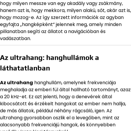
hogy milyen messze van egy akadály vagy zsákmány,
hanem azt is, hogy mekkora, milyen alakú, sőt, akár azt is,
hogy mozog-e. Az így szerzett információk az agyban
egyfajta „hangképként” jelennek meg, amely minden
pillanatban segíti az állatot a navigációban és
vadászatban.
Az ultrahang: hanghullámok a
láthatatlanban
Az ultrahang
hanghullám, amelynek frekvenciája
meghaladja az emberi fül által hallható tartományt, azaz
a 20 kHz-et. Ez azt jelenti, hogy a denevérek által
kibocsátott és érzékelt hangokat az ember nem hallja,
de más állatok, például néhány rágcsáló, igen. Az
ultrahang gyorsabban oszlik el a levegőben, mint az
alacsonyabb frekvenciájú hangok, és könnyebben