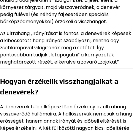
önálló „radarjelekként” szolgál. Ezek a jelek elérik a
környezet tárgyait, majd visszaverődnek, a denevér
pedig fülével (és néhány faj esetében speciális
bőrképződményekkel) érzékeli a visszhangot.
Az ultrahang „irányítása” is fontos: a denevérek képesek
a kibocsátott hang irányát szabályozni, mintha egy
zseblámpával világítanák meg a sötétet. Így
pontosabban tudják „letapogatni” a környezetük
meghatározott részét, elkerülve a zavaró „zajokat”.
Hogyan érzékelik visszhangjaikat a
denevérek?
A denevérek füle elképesztően érzékeny az ultrahang
visszaverődő hullámaira. A hallószervük nemcsak a hang
erősségét, hanem annak irányát és időbeli eltérését is
képes érzékelni. A két fül közötti nagyon kicsi időeltérés