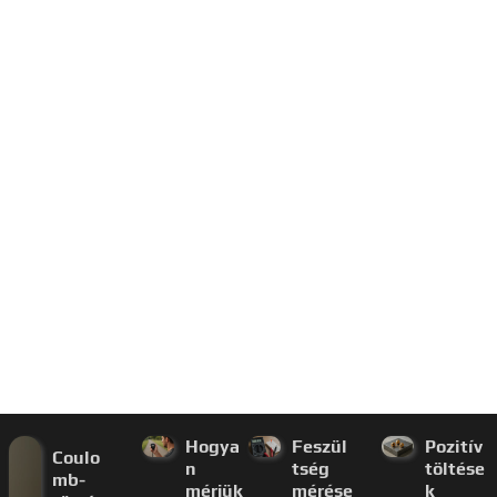
Hogya
Feszül
Pozitív
Coulo
n
tség
töltése
mb-
mérjük
mérése
k