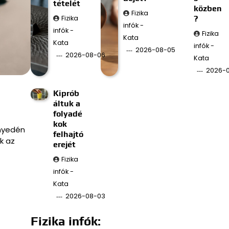
tételét
közben
Fizika
Fizika
?
infók -
infók -
Fizika
Kata
Kata
infók -
2026-08-05
2026-08-06
Kata
2026-
Kiprób
áltuk a
folyadé
kok
nnyedén
felhajtó
k az
erejét
Fizika
infók -
Kata
2026-08-03
Fizika infók: