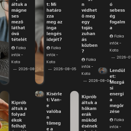
áltuk a
t: Mi
n
ó
mágne
határo
védhet
sebess
ses
zza
ő meg
ég
mező
meg az
egy
fogalm
láthat
inga
tojás
a
óvá
lengés
zuhan
Fizika
tételét
idejét?
ás
infók -
közben
Fizika
Fizika
Kata
?
infók -
infók -
2026-0
Fizika
Kata
Kata
infók -
2026-08-06
2026-08-05
Lendül
Kata
et:
2026-08-04
Mozgá
si
Kísérle
energi
Kiprób
t: Van-
a
Kiprób
áltuk a
e
megőr
áltuk a
hőkam
valóba
zése
folyad
erák
n
ékok
működ
Fizika
tömeg
felhajt
ésének
infók -
e a