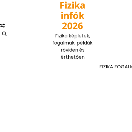
Fizika
Skip
to
infók
content
2026
Fizika képletek,
fogalmak, példák
röviden és
érthetően
FIZIKA FOGAL