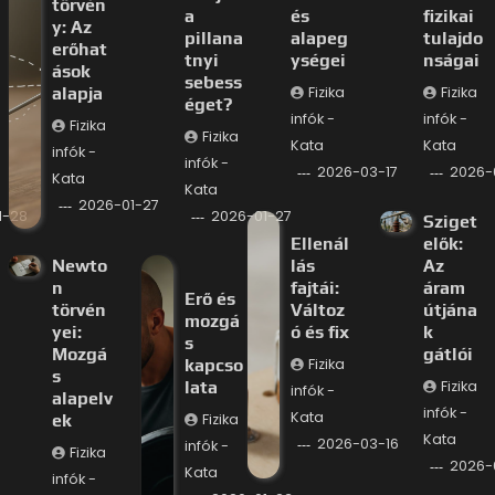
törvén
a
és
fizikai
y: Az
pillana
alapeg
tulajdo
erőhat
tnyi
ységei
nságai
ások
sebess
alapja
Fizika
Fizika
éget?
infók -
infók -
Fizika
Fizika
Kata
Kata
infók -
infók -
2026-03-17
2026-
Kata
Kata
2026-01-27
1-28
2026-01-27
Sziget
Ellenál
elők:
Newto
lás
Az
n
fajtái:
áram
Erő és
törvén
Változ
útjána
mozgá
yei:
ó és fix
k
s
Mozgá
gátlói
kapcso
Fizika
s
lata
Fizika
infók -
alapelv
infók -
Kata
ek
Fizika
Kata
2026-03-16
infók -
Fizika
2026-
Kata
infók -