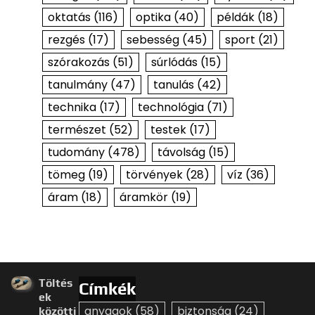
oktatás
(116)
optika
(40)
példák
(18)
rezgés
(17)
sebesség
(45)
sport
(21)
szórakozás
(51)
súrlódás
(15)
tanulmány
(47)
tanulás
(42)
technika
(17)
technológia
(71)
természet
(52)
testek
(17)
tudomány
(478)
távolság
(15)
tömeg
(19)
törvények
(28)
víz
(36)
áram
(18)
áramkör
(19)
Töltés
Címkék
ek
anyagok
(58)
biztonság
(24)
közötti