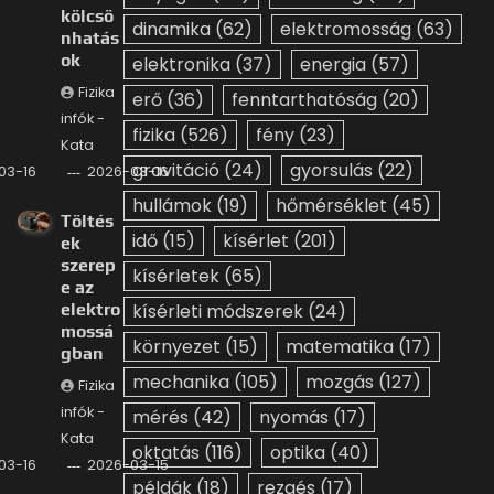
kölcsö
dinamika
(62)
elektromosság
(63)
nhatás
ok
elektronika
(37)
energia
(57)
Fizika
erő
(36)
fenntarthatóság
(20)
infók -
fizika
(526)
fény
(23)
Kata
gravitáció
(24)
gyorsulás
(22)
03-16
2026-03-16
hullámok
(19)
hőmérséklet
(45)
Töltés
idő
(15)
kísérlet
(201)
ek
szerep
kísérletek
(65)
e az
elektro
kísérleti módszerek
(24)
mossá
környezet
(15)
matematika
(17)
gban
mechanika
(105)
mozgás
(127)
Fizika
infók -
mérés
(42)
nyomás
(17)
Kata
oktatás
(116)
optika
(40)
03-16
2026-03-15
példák
(18)
rezgés
(17)