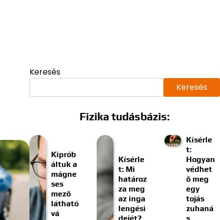
Keresés
Keresés
Fizika tudásbázis:
Kísérle
t:
Kiprób
Kísérle
Hogyan
áltuk a
t: Mi
védhet
mágne
határoz
ő meg
ses
za meg
egy
mező
az inga
tojás
látható
lengési
zuhaná
vá
dejét?
s