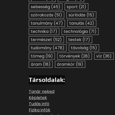
sebesség
(45)
sport
(21)
szórakozás
(51)
súrlódás
(15)
tanulmány
(47)
tanulás
(42)
technika
(17)
technológia
(71)
természet
(52)
testek
(17)
tudomány
(478)
távolság
(15)
tömeg
(19)
törvények
(28)
víz
(36)
áram
(18)
áramkör
(19)
Társoldalak:
Tanár neked
Képletek
Tudás infó
Fizika infók