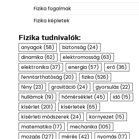
Fizika fogalmak
Fizika képletek
Fizika tudnivalók:
anyagok
(58)
biztonság
(24)
dinamika
(62)
elektromosság
(63)
elektronika
(37)
energia
(57)
erő
(36)
fenntarthatóság
(20)
fizika
(526)
fény
(23)
gravitáció
(24)
gyorsulás
(22)
hullámok
(19)
hőmérséklet
(45)
idő
(15)
kísérlet
(201)
kísérletek
(65)
kísérleti módszerek
(24)
környezet
(15)
matematika
(17)
mechanika
(105)
mozgás
(127)
mérés
(42)
nyomás
(17)