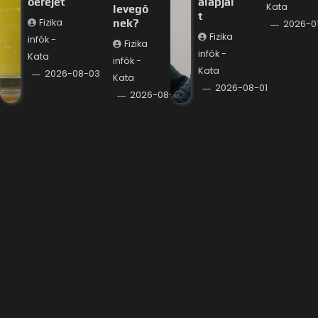
óerejét
alapjai
Kata
levegő
t
Fizika
nek?
2026-0
Fizika
infók -
Fizika
infók -
Kata
infók -
Kata
2026-08-03
Kata
2026-08-01
2026-08-02