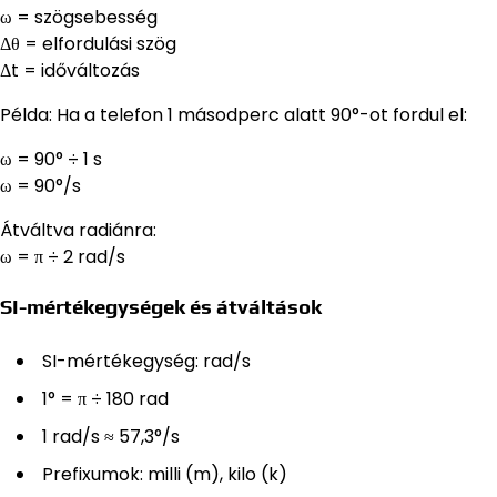
ω = szögsebesség
Δθ = elfordulási szög
Δt = időváltozás
Példa: Ha a telefon 1 másodperc alatt 90°-ot fordul el:
ω = 90° ÷ 1 s
ω = 90°/s
Átváltva radiánra:
ω = π ÷ 2 rad/s
SI-mértékegységek és átváltások
SI-mértékegység: rad/s
1° = π ÷ 180 rad
1 rad/s ≈ 57,3°/s
Prefixumok: milli (m), kilo (k)