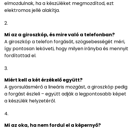
elmozdulnak, ha a készüléket megmozdítod, ezt
elektromos jellé alakítja.
Mi az a giroszkóp, és mire való a telefonban?
A giroszkóp a telefon forgását, szögsebességét méri,
így pontosan leköveti, hogy milyen irányba és mennyit
fordítottad el.
Miért kell a két érzékelő együtt?
A gyorsulásmérő a lineáris mozgást, a giroszkóp pedig
a forgást észleli – együtt adják a legpontosabb képet
a készülék helyzetéről.
Mi az oka, ha nem fordul el a képernyő?