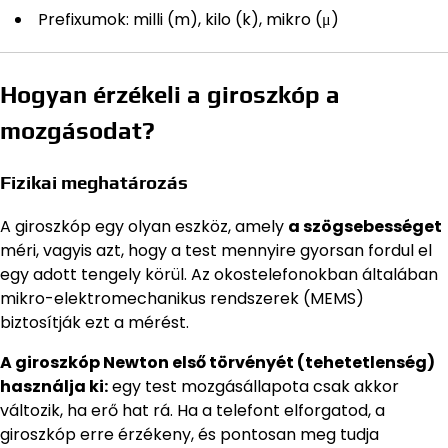
Prefixumok: milli (m), kilo (k), mikro (μ)
Hogyan érzékeli a giroszkóp a
mozgásodat?
Fizikai meghatározás
A giroszkóp egy olyan eszköz, amely
a szögsebességet
méri, vagyis azt, hogy a test mennyire gyorsan fordul el
egy adott tengely körül. Az okostelefonokban általában
mikro-elektromechanikus rendszerek (MEMS)
biztosítják ezt a mérést.
A giroszkóp Newton első törvényét (tehetetlenség)
használja ki:
egy test mozgásállapota csak akkor
változik, ha erő hat rá. Ha a telefont elforgatod, a
giroszkóp erre érzékeny, és pontosan meg tudja