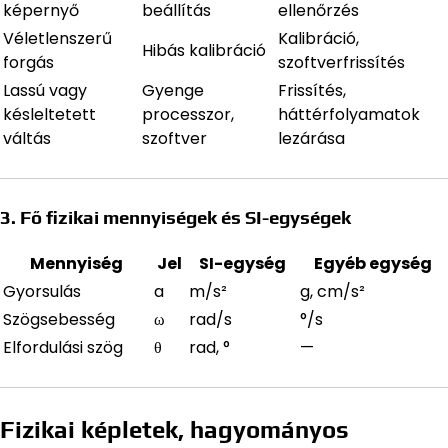
képernyő
beállítás
ellenőrzés
Véletlenszerű
Kalibráció,
Hibás kalibráció
forgás
szoftverfrissítés
Lassú vagy
Gyenge
Frissítés,
késleltetett
processzor,
háttérfolyamatok
váltás
szoftver
lezárása
3. Fő fizikai mennyiségek és SI-egységek
Mennyiség
Jel
SI-egység
Egyéb egység
Gyorsulás
a
m/s²
g, cm/s²
Szögsebesség
ω
rad/s
°/s
Elfordulási szög
θ
rad, °
—
Fizikai képletek, hagyományos