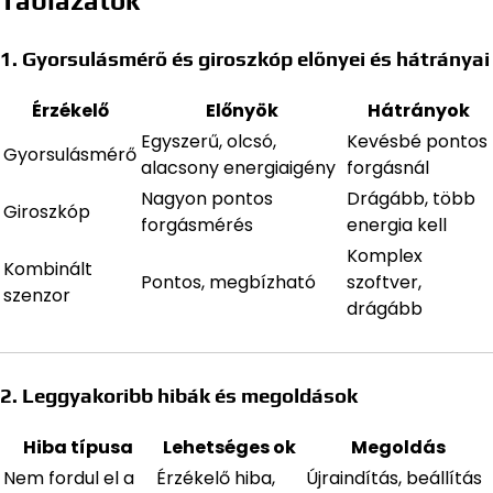
Táblázatok
1. Gyorsulásmérő és giroszkóp előnyei és hátrányai
Érzékelő
Előnyök
Hátrányok
Egyszerű, olcsó,
Kevésbé pontos
Gyorsulásmérő
alacsony energiaigény
forgásnál
Nagyon pontos
Drágább, több
Giroszkóp
forgásmérés
energia kell
Komplex
Kombinált
Pontos, megbízható
szoftver,
szenzor
drágább
2. Leggyakoribb hibák és megoldások
Hiba típusa
Lehetséges ok
Megoldás
Nem fordul el a
Érzékelő hiba,
Újraindítás, beállítás