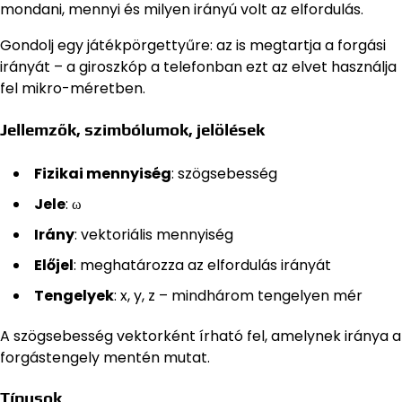
mondani, mennyi és milyen irányú volt az elfordulás.
Gondolj egy játékpörgettyűre: az is megtartja a forgási
irányát – a giroszkóp a telefonban ezt az elvet használja
fel mikro-méretben.
Jellemzők, szimbólumok, jelölések
Fizikai mennyiség
: szögsebesség
Jele
: ω
Irány
: vektoriális mennyiség
Előjel
: meghatározza az elfordulás irányát
Tengelyek
: x, y, z – mindhárom tengelyen mér
A szögsebesség vektorként írható fel, amelynek iránya a
forgástengely mentén mutat.
Típusok