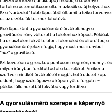
helyzetből fekvő (landscape) módba, a képernyő
tartalma automatikusan alkalmazkodik az új helyzethez.
Ez a “varázslat” több lépcsőből áll, amit a fizika törvényei
és az érzékelők tesznek lehetővé.
Első lépésként a gyorsulásmérő érzékeli, hogy a
gravitációs irány változott a telefonhoz képest. Például,
ha az asztalon fekvő telefont felemeled és elfordítod, a
gyorsulásmérő jelezni fogja, hogy most más irányból
“húz” a gravitáció.
Ezt követően a giroszkóp pontosan megméri, mennyit és
milyen irányban fordítottad el a készüléket. Amikor a
szoftver mindkét érzékelőtől megbízható adatot kap,
eldönti, hogy szükséges-e a képernyőt elforgatni –
például álló nézetből fekvőbe vagy fordítva.
A gyorsulásmérő szerepe a képernyő
forgatásánál