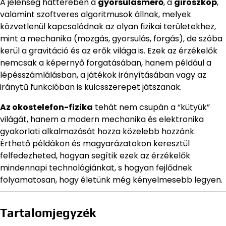
A jelenség hátterében a
gyorsulásmérő
, a
giroszkóp
,
valamint szoftveres algoritmusok állnak, melyek
közvetlenül kapcsolódnak az olyan fizikai területekhez,
mint a mechanika (mozgás, gyorsulás, forgás), de szóba
kerül a gravitáció és az erők világa is. Ezek az érzékelők
nemcsak a képernyő forgatásában, hanem például a
lépésszámlálásban, a játékok irányításában vagy az
iránytű funkcióban is kulcsszerepet játszanak.
Az okostelefon-fizika
tehát nem csupán a “kütyük”
világát, hanem a modern mechanika és elektronika
gyakorlati alkalmazását hozza közelebb hozzánk.
Érthető példákon és magyarázatokon keresztül
felfedezheted, hogyan segítik ezek az érzékelők
mindennapi technológiánkat, s hogyan fejlődnek
folyamatosan, hogy életünk még kényelmesebb legyen.
Tartalomjegyzék