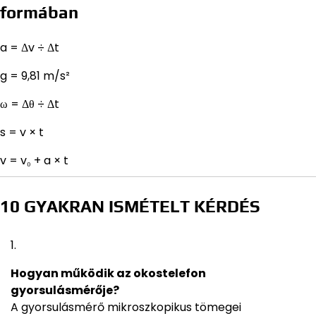
formában
a = Δv ÷ Δt
g = 9,81 m/s²
ω = Δθ ÷ Δt
s = v × t
v = v₀ + a × t
10 GYAKRAN ISMÉTELT KÉRDÉS
Hogyan működik az okostelefon
gyorsulásmérője?
A gyorsulásmérő mikroszkopikus tömegei