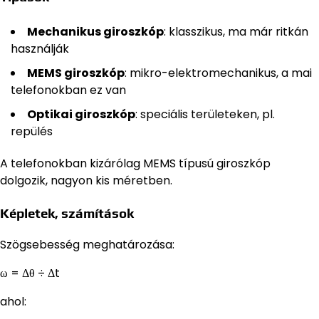
Mechanikus giroszkóp
: klasszikus, ma már ritkán
használják
MEMS giroszkóp
: mikro-elektromechanikus, a mai
telefonokban ez van
Optikai giroszkóp
: speciális területeken, pl.
repülés
A telefonokban kizárólag MEMS típusú giroszkóp
dolgozik, nagyon kis méretben.
Képletek, számítások
Szögsebesség meghatározása:
ω = Δθ ÷ Δt
ahol: