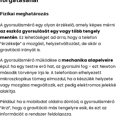
Fizikai meghatározás
A gyorsulásmérő egy olyan érzékelő, amely képes mérni
az eszköz gyorsulását egy vagy több tengely
mentén
. Ez lehetőséget ad arra, hogy a telefon
“érzékelje” a mozgást, helyzetváltozást, de akár a
gravitáció irányát is.
A gyorsulásmérő működése a
mechanika alapelveire
épül: ha egy testre erő hat, az gyorsulni fog – ezt Newton
második törvénye írja le. A telefonban elhelyezett
mikroszkopikus tömeg elmozdul, ha a készülék helyzete
vagy mozgása megváltozik, ezt pedig elektromos jelekké
alakítja.
Például: ha a mobilodat oldalra döntöd, a gyorsulásmérő
“érzi”, hogy a gravitáció más tengelyre esik, és ezt az
információt a rendszer feldolgozza.