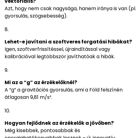
vektoriális?
Azt, hogy nem csak nagysága, hanem iránya is van (pl.
gyorsulás, szögsebesség).
Lehet-e javítani a szoftveres forgatási hibákat?
Igen, szoftverfrissítéssel, újraindítással vagy
kalibrációval legtöbbször javíthatóak a hibák.
Mi az a “g” az érzékelőknél?
A “g” a gravitációs gyorsulás, ami a Föld felszínén
átlagosan 9,81 m/s².
Hogyan fejlődnek az érzékelők a jövőben?
Még kisebbek, pontosabbak és
energiahatékonyabbak lesznek – új, innovatív