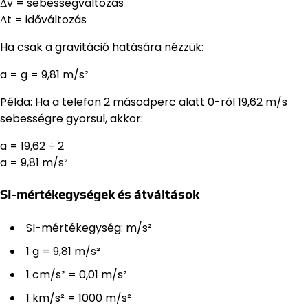
Δv = sebességváltozás
Δt = időváltozás
Ha csak a gravitáció hatására nézzük:
a = g = 9,81 m/s²
Példa: Ha a telefon 2 másodperc alatt 0-ról 19,62 m/s
sebességre gyorsul, akkor:
a = 19,62 ÷ 2
a = 9,81 m/s²
SI-mértékegységek és átváltások
SI-mértékegység: m/s²
1 g = 9,81 m/s²
1 cm/s² = 0,01 m/s²
1 km/s² = 1000 m/s²