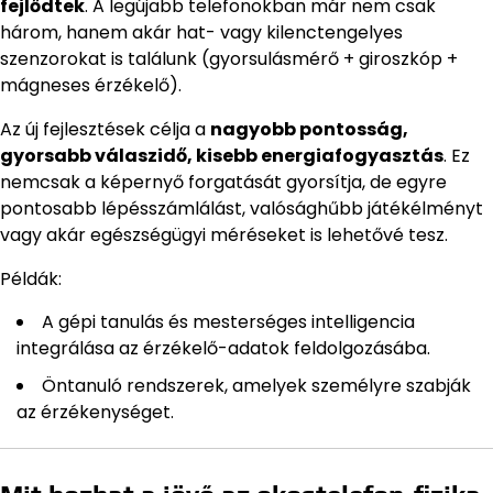
fejlődtek
. A legújabb telefonokban már nem csak
három, hanem akár hat- vagy kilenctengelyes
szenzorokat is találunk (gyorsulásmérő + giroszkóp +
mágneses érzékelő).
Az új fejlesztések célja a
nagyobb pontosság,
gyorsabb válaszidő, kisebb energiafogyasztás
. Ez
nemcsak a képernyő forgatását gyorsítja, de egyre
pontosabb lépésszámlálást, valósághűbb játékélményt
vagy akár egészségügyi méréseket is lehetővé tesz.
Példák:
A gépi tanulás és mesterséges intelligencia
integrálása az érzékelő-adatok feldolgozásába.
Öntanuló rendszerek, amelyek személyre szabják
az érzékenységet.