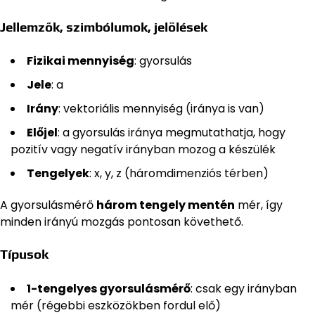
Jellemzők, szimbólumok, jelölések
Fizikai mennyiség
: gyorsulás
Jele
: a
Irány
: vektoriális mennyiség (iránya is van)
Előjel
: a gyorsulás iránya megmutathatja, hogy
pozitív vagy negatív irányban mozog a készülék
Tengelyek
: x, y, z (háromdimenziós térben)
A gyorsulásmérő
három tengely mentén
mér, így
minden irányú mozgás pontosan követhető.
Típusok
1-tengelyes gyorsulásmérő
: csak egy irányban
mér (régebbi eszközökben fordul elő)