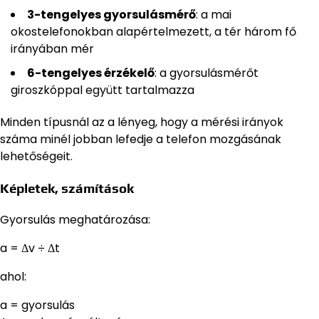
3-tengelyes gyorsulásmérő
: a mai
okostelefonokban alapértelmezett, a tér három fő
irányában mér
6-tengelyes érzékelő
: a gyorsulásmérőt
giroszkóppal együtt tartalmazza
Minden típusnál az a lényeg, hogy a mérési irányok
száma minél jobban lefedje a telefon mozgásának
lehetőségeit.
Képletek, számítások
Gyorsulás meghatározása:
a = Δv ÷ Δt
ahol:
a = gyorsulás