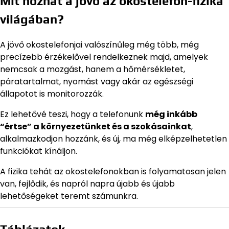
Mit hozhat a jövő az okostelefon-fizika
világában?
A jövő okostelefonjai valószínűleg még több, még
precízebb érzékelővel rendelkeznek majd, amelyek
nemcsak a mozgást, hanem a hőmérsékletet,
páratartalmat, nyomást vagy akár az egészségi
állapotot is monitorozzák.
Ez lehetővé teszi, hogy a telefonunk
még inkább
“értse” a környezetünket és a szokásainkat
,
alkalmazkodjon hozzánk, és új, ma még elképzelhetetlen
funkciókat kínáljon.
A fizika tehát az okostelefonokban is folyamatosan jelen
van, fejlődik, és napról napra újabb és újabb
lehetőségeket teremt számunkra.