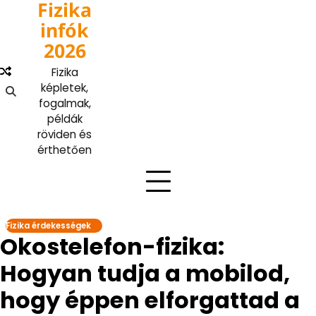
Fizika
Skip
to
infók
content
2026
Fizika
képletek,
fogalmak,
példák
röviden és
érthetően
Fizika érdekességek
Okostelefon-fizika:
Hogyan tudja a mobilod,
hogy éppen elforgattad a