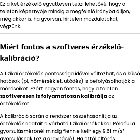
Ez a két érzékelő együttesen teszi lehetővé, hogy a
telefon képernyője mindig a megfelelő irányba álljon,
még akkor is, ha gyorsan, hirtelen mozdulatokat
végzünk.
Miért fontos a szoftveres érzékelő-
kalibráció?
A fizikai érzékelők pontossága idővel változhat, és a külső
hatások (pl. hőmérséklet, ütődés) is befolyásolhatják a
méréseiket. Ezért nagyon fontos, hogy a telefon
szoftveresen is folyamatosan kalibrálja
az
érzékelőket.
A kalibráció során a rendszer összehasonlítja az
érzékelők adatait a várható fizikai értékekkel. Például a
gyorsulásmérőnél mindig “lennie kell” egy 9,81 m/s²
gyorsulásnak (ez a gravitáció). Ha ettől eltérés