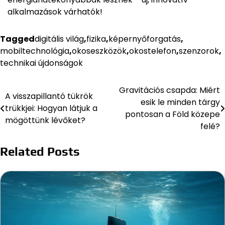
alkalmazások várhatók!
Tagged
digitális világ
,
fizika
,
képernyőforgatás
,
mobiltechnológia
,
okoseszközök
,
okostelefon
,
szenzorok
,
technikai újdonságok
Gravitációs csapda: Miért
Bejegyzés
A visszapillantó tükrök
esik le minden tárgy
trükkjei: Hogyan látjuk a
navigáció
pontosan a Föld közepe
mögöttünk lévőket?
felé?
Related Posts