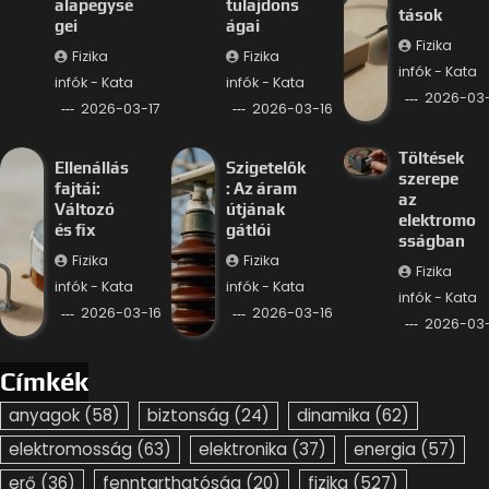
alapegysé
tulajdons
tások
gei
ágai
Fizika
Fizika
Fizika
infók - Kata
infók - Kata
infók - Kata
2026-03-
2026-03-17
2026-03-16
Töltések
Ellenállás
Szigetelők
szerepe
fajtái:
: Az áram
az
Változó
útjának
elektromo
és fix
gátlói
sságban
Fizika
Fizika
Fizika
infók - Kata
infók - Kata
infók - Kata
2026-03-16
2026-03-16
2026-03-
Címkék
anyagok
(58)
biztonság
(24)
dinamika
(62)
elektromosság
(63)
elektronika
(37)
energia
(57)
erő
(36)
fenntarthatóság
(20)
fizika
(527)