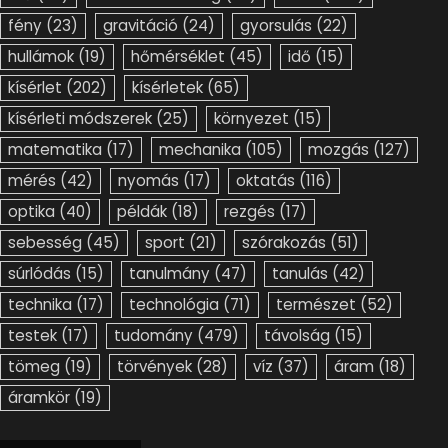
fény
(23)
gravitáció
(24)
gyorsulás
(22)
hullámok
(19)
hőmérséklet
(45)
idő
(15)
kísérlet
(202)
kísérletek
(65)
kísérleti módszerek
(25)
környezet
(15)
matematika
(17)
mechanika
(105)
mozgás
(127)
mérés
(42)
nyomás
(17)
oktatás
(116)
optika
(40)
példák
(18)
rezgés
(17)
sebesség
(45)
sport
(21)
szórakozás
(51)
súrlódás
(15)
tanulmány
(47)
tanulás
(42)
technika
(17)
technológia
(71)
természet
(52)
testek
(17)
tudomány
(479)
távolság
(15)
tömeg
(19)
törvények
(28)
víz
(37)
áram
(18)
áramkör
(19)