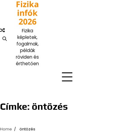
Fizika
Skip
to
infók
content
2026
Fizika
képletek,
fogalmak,
példák
röviden és
érthetően
Címke:
öntözés
Home
öntözés