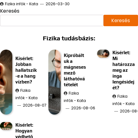
Fizika infók - Kata
2026-03-30
Keresés
Keresés
Fizika tudásbázis:
Kísérlet:
Kipróbált
Kísérlet:
Mi
uk a
Jobban
határozza
mágneses
hallatszik
meg az
mező
-e a hang
inga
láthatóvá
vízben?
lengésidej
tételét
ét?
Fizika
Fizika
Fizika
infók - Kata
infók - Kata
infók - Kata
2026-08-07
2026-08-06
2026-08
Kísérlet:
Hogyan
védhető