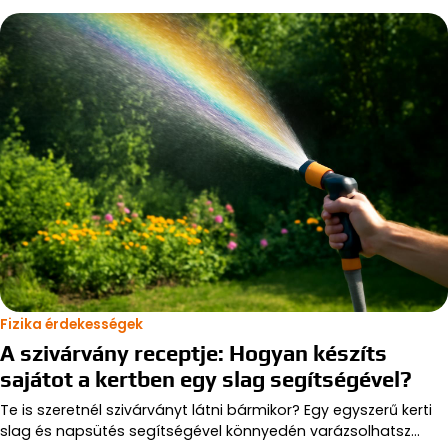
Fizika érdekességek
A szivárvány receptje: Hogyan készíts
sajátot a kertben egy slag segítségével?
Te is szeretnél szivárványt látni bármikor? Egy egyszerű kerti
slag és napsütés segítségével könnyedén varázsolhatsz…