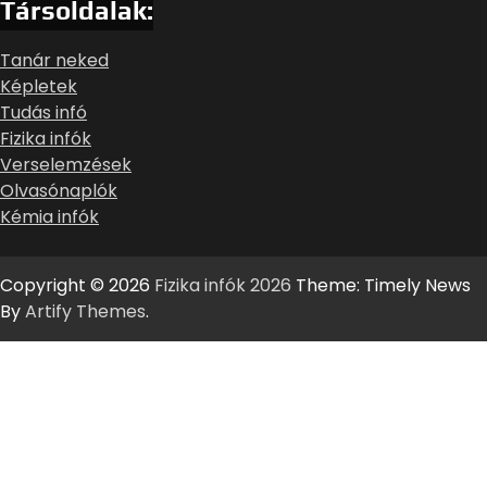
Társoldalak:
Tanár neked
Képletek
Tudás infó
Fizika infók
Verselemzések
Olvasónaplók
Kémia infók
Copyright © 2026
Fizika infók 2026
Theme: Timely News
By
Artify Themes
.