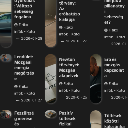
Gyorsulás
mérjük a
törvény:
: Változó
pillanatny
Az
sebesség
i
erőhatáso
fogalma
sebesség
k alapja
et?
Fizika
Fizika
Fizika
infók - Kata
infók - Kata
infók - Kata
2026-01-28
2026-01-27
2026-01-
Lendület:
Newton
Erő és
Mozgási
törvényei:
mozgás
energia
Mozgás
kapcsolat
megőrzés
alapelvek
a
e
Fizika
Fizika
Fizika
infók - Kata
infók - Kata
infók - Kata
2026-01-25
2026-01-
2026-01-27
Feszültsé
Pozitív
Töltések
g mérése
töltések
közötti
és
fizikai
kölcsönha