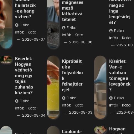
mágneses
hallatszik
meg az
mező
-e a hang
inga
láthatóvá
vízben?
lengésidej
tételét
ét?
Fizika
Fizika
Fizika
infók - Kata
infók - Kata
infók - Kata
2026-08-07
2026-08-06
2026-08
Kísérlet:
Kipróbált
Kísérlet:
Hogyan
uk a
Van-e
védhető
folyadéko
valóban
meg egy
k
tömege a
tojás
felhajtóer
levegőnek
zuhanás
ejét
?
közben?
Fizika
Fizika
Fizika
infók - Kata
infók - Kata
infók - Kata
2026-08-03
2026-08
2026-08-04
Hogyan
Coulomb-