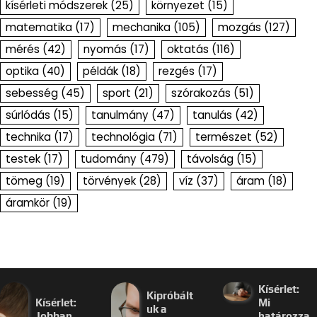
kísérleti módszerek
(25)
környezet
(15)
matematika
(17)
mechanika
(105)
mozgás
(127)
mérés
(42)
nyomás
(17)
oktatás
(116)
optika
(40)
példák
(18)
rezgés
(17)
sebesség
(45)
sport
(21)
szórakozás
(51)
súrlódás
(15)
tanulmány
(47)
tanulás
(42)
technika
(17)
technológia
(71)
természet
(52)
testek
(17)
tudomány
(479)
távolság
(15)
tömeg
(19)
törvények
(28)
víz
(37)
áram
(18)
áramkör
(19)
Kísérlet:
Kipróbált
Kísérlet:
Mi
uk a
Jobban
határozza