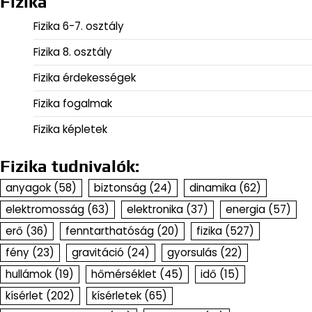
Fizika
Fizika 6-7. osztály
Fizika 8. osztály
Fizika érdekességek
Fizika fogalmak
Fizika képletek
Fizika tudnivalók:
anyagok
(58)
biztonság
(24)
dinamika
(62)
elektromosság
(63)
elektronika
(37)
energia
(57)
erő
(36)
fenntarthatóság
(20)
fizika
(527)
fény
(23)
gravitáció
(24)
gyorsulás
(22)
hullámok
(19)
hőmérséklet
(45)
idő
(15)
kísérlet
(202)
kísérletek
(65)