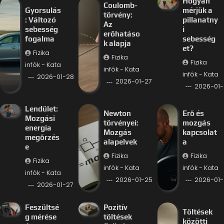
Hogyan
Coulomb-
Gyorsulás
mérjük a
törvény:
: Változó
pillanatny
Az
sebesség
i
erőhatáso
fogalma
sebesség
k alapja
et?
Fizika
Fizika
Fizika
infók - Kata
infók - Kata
infók - Kata
2026-01-28
2026-01-27
2026-01-
Lendület:
Newton
Erő és
Mozgási
törvényei:
mozgás
energia
Mozgás
kapcsolat
megőrzés
alapelvek
a
e
Fizika
Fizika
Fizika
infók - Kata
infók - Kata
infók - Kata
2026-01-25
2026-01-
2026-01-27
Feszültsé
Pozitív
Töltések
g mérése
töltések
közötti