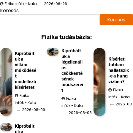
Fizika infók - Kata
2026-06-26
Keresés
Keresés
Fizika tudásbázis:
Kipróbált
Kipróbált
uk a
uk a
Kísérlet:
légellenáll
villám
Jobban
ás
működésé
hallatszik
csökkenté
t
-e a hang
sének
modellező
vízben?
módszerei
kísérletet
Fizika
t
Fizika
infók - Kata
Fizika
infók - Kata
2026-08
infók - Kata
2026-08-09
2026-08-08
Kipróbált
uk a