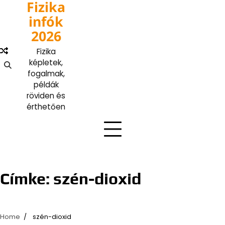
Fizika
Skip
to
infók
content
2026
Fizika
képletek,
fogalmak,
példák
röviden és
érthetően
Címke:
szén-dioxid
Home
szén-dioxid