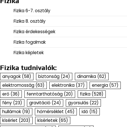
Fizika
Fizika 6-7. osztály
Fizika 8. osztály
Fizika érdekességek
Fizika fogalmak
Fizika képletek
Fizika tudnivalók:
anyagok
(58)
biztonság
(24)
dinamika
(62)
elektromosság
(63)
elektronika
(37)
energia
(57)
erő
(36)
fenntarthatóság
(20)
fizika
(528)
fény
(23)
gravitáció
(24)
gyorsulás
(22)
hullámok
(19)
hőmérséklet
(45)
idő
(15)
kísérlet
(203)
kísérletek
(65)