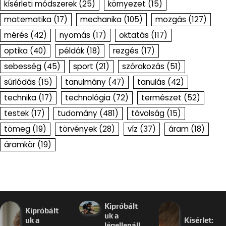
kísérleti módszerek
(25)
környezet
(15)
matematika
(17)
mechanika
(105)
mozgás
(127)
mérés
(42)
nyomás
(17)
oktatás
(117)
optika
(40)
példák
(18)
rezgés
(17)
sebesség
(45)
sport
(21)
szórakozás
(51)
súrlódás
(15)
tanulmány
(47)
tanulás
(42)
technika
(17)
technológia
(72)
természet
(52)
testek
(17)
tudomány
(481)
távolság
(15)
tömeg
(19)
törvények
(28)
víz
(37)
áram
(18)
áramkör
(19)
Kipróbált
Kipróbált
uk a
uk a
Kísérlet:
légellenáll