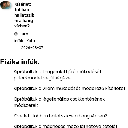
Kísérlet:
Jobban
hallatszik
-e a hang
vízben?
Fizika
infók - Kata
2026-08-07
Fizika infók:
Kipróbáltuk a tengeralattjáró működését
palackmodell segítségével
Kipróbáltuk a villám működését modellező kísérletet
Kipróbáltuk a légellenállás csökkentésének
módszereit
Kísérlet: Jobban hallatszik-e a hang vízben?
Kipróbáltuk a mágneses mező láthatóvá tételét