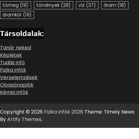
tömeg
(19)
törvények
(28)
víz
(37)
áram
(18)
áramkör
(19)
Társoldalak:
Tanár neked
Képletek
Tudás infó
Fizika infók
Verselemzések
Olvasónaplók
Kémia infók
Copyright © 2026
Fizika infók 2026
Theme: Timely News
By
Artify Themes
.