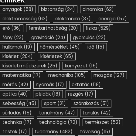
anyagok
(58)
biztonság
(24)
dinamika
(62)
elektromosság
(63)
elektronika
(37)
energia
(57)
erő
(36)
fenntarthatóság
(20)
fizika
(529)
fény
(23)
gravitáció
(24)
gyorsulás
(22)
hullámok
(19)
hőmérséklet
(45)
idő
(15)
kísérlet
(204)
kísérletek
(65)
kísérleti módszerek
(25)
környezet
(15)
matematika
(17)
mechanika
(105)
mozgás
(127)
mérés
(42)
nyomás
(17)
oktatás
(118)
optika
(40)
példák
(18)
rezgés
(17)
sebesség
(45)
sport
(21)
szórakozás
(51)
súrlódás
(15)
tanulmány
(47)
tanulás
(42)
technika
(17)
technológia
(72)
természet
(52)
testek
(17)
tudomány
(482)
távolság
(15)