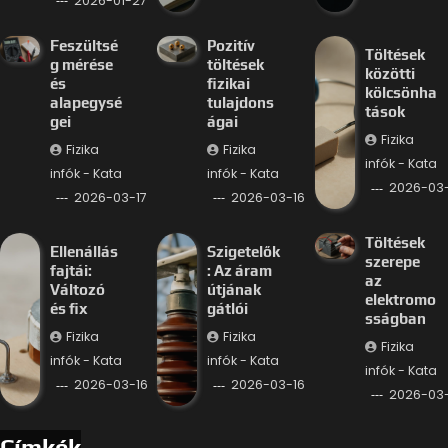
2026-01-27
Feszültsé
Pozitív
Töltések
g mérése
töltések
közötti
és
fizikai
kölcsönha
alapegysé
tulajdons
tások
gei
ágai
Fizika
Fizika
Fizika
infók - Kata
infók - Kata
infók - Kata
2026-03-
2026-03-17
2026-03-16
Töltések
Ellenállás
Szigetelők
szerepe
fajtái:
: Az áram
az
Változó
útjának
elektromo
és fix
gátlói
sságban
Fizika
Fizika
Fizika
infók - Kata
infók - Kata
infók - Kata
2026-03-16
2026-03-16
2026-03-
Címkék