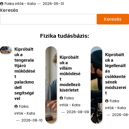
Fizika infók - Kata
2026-05-31
Keresés
Keresés
Fizika tudásbázis:
Kipróbált
uk a
Kipróbált
Kipróbált
tengerala
uk a
uk a
ttjáró
légellenáll
villám
működésé
ás
működésé
t
csökkenté
t
palackmo
sének
modellező
dell
módszerei
kísérletet
segítségé
t
Fizika
vel
Fizika
infók - Kata
Fizika
infók - Kata
2026-08-09
infók - Kata
2026-08
2026-08-10