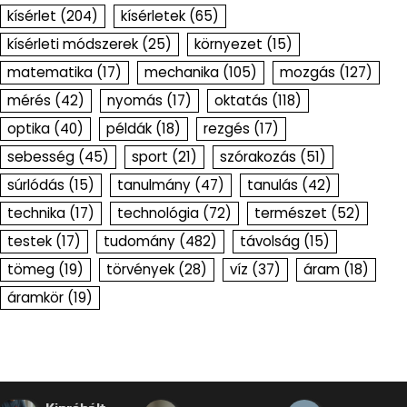
kísérlet
(204)
kísérletek
(65)
kísérleti módszerek
(25)
környezet
(15)
matematika
(17)
mechanika
(105)
mozgás
(127)
mérés
(42)
nyomás
(17)
oktatás
(118)
optika
(40)
példák
(18)
rezgés
(17)
sebesség
(45)
sport
(21)
szórakozás
(51)
súrlódás
(15)
tanulmány
(47)
tanulás
(42)
technika
(17)
technológia
(72)
természet
(52)
testek
(17)
tudomány
(482)
távolság
(15)
tömeg
(19)
törvények
(28)
víz
(37)
áram
(18)
áramkör
(19)