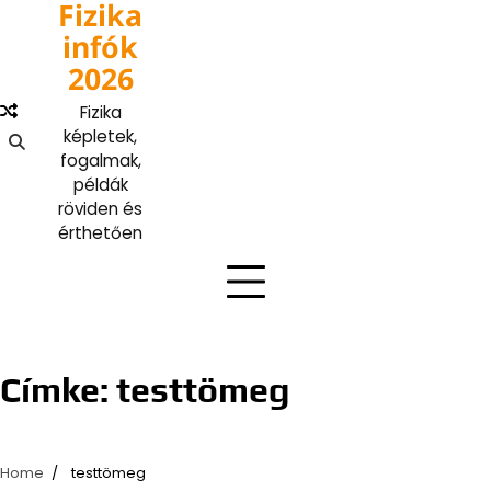
Fizika
Skip
to
infók
content
2026
Fizika
képletek,
fogalmak,
példák
röviden és
érthetően
Címke:
testtömeg
Home
testtömeg