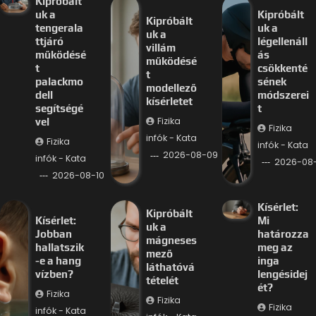
Kipróbált
uk a
Kipróbált
Kipróbált
tengerala
uk a
uk a
ttjáró
légellenáll
villám
működésé
ás
működésé
t
csökkenté
t
palackmo
sének
modellező
dell
módszerei
kísérletet
segítségé
t
Fizika
vel
Fizika
infók - Kata
Fizika
infók - Kata
2026-08-09
infók - Kata
2026-08
2026-08-10
Kísérlet:
Kipróbált
Kísérlet:
Mi
uk a
Jobban
határozza
mágneses
hallatszik
meg az
mező
-e a hang
inga
láthatóvá
vízben?
lengésidej
tételét
ét?
Fizika
Fizika
Fizika
infók - Kata