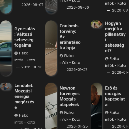
infók - Kata
infók - Kata
2026-08-07
2026-08-06
2026-08
Hogyan
Coulomb-
Gyorsulás
mérjük a
törvény:
: Változó
pillanatny
Az
sebesség
i
erőhatáso
fogalma
sebesség
k alapja
et?
Fizika
Fizika
Fizika
infók - Kata
infók - Kata
infók - Kata
2026-01-28
2026-01-27
2026-01-
Lendület:
Newton
Erő és
Mozgási
törvényei:
mozgás
energia
Mozgás
kapcsolat
megőrzés
alapelvek
a
e
Fizika
Fizika
Fizika
infók - Kata
infók - Kata
infók - Kata
2026-01-25
2026-01-