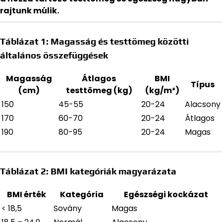
rajtunk múlik.
Táblázat 1: Magasság és testtömeg közötti
általános összefüggések
Magasság
Átlagos
BMI
Típus
(cm)
testtömeg (kg)
(kg/m²)
150
45-55
20-24
Alacsony
170
60-70
20-24
Átlagos
190
80-95
20-24
Magas
Táblázat 2: BMI kategóriák magyarázata
BMI érték
Kategória
Egészségi kockázat
< 18,5
Sovány
Magas