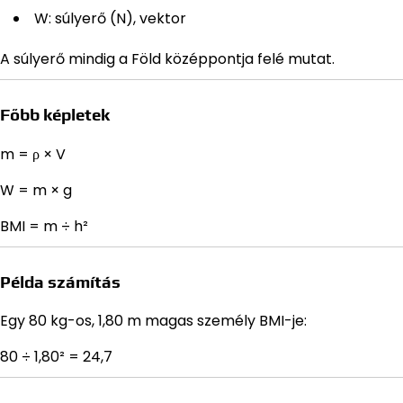
W: súlyerő (N), vektor
A súlyerő mindig a Föld középpontja felé mutat.
Főbb képletek
m = ρ × V
W = m × g
BMI = m ÷ h²
Példa számítás
Egy 80 kg-os, 1,80 m magas személy BMI-je:
80 ÷ 1,80² = 24,7