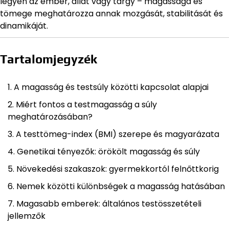
legyen az ember, állat vagy tárgy – magassága és
tömege meghatározza annak mozgását, stabilitását és
dinamikáját.
Tartalomjegyzék
A magasság és testsúly közötti kapcsolat alapjai
Miért fontos a testmagasság a súly
meghatározásában?
A testtömeg-index (BMI) szerepe és magyarázata
Genetikai tényezők: örökölt magasság és súly
Növekedési szakaszok: gyermekkortól felnőttkorig
Nemek közötti különbségek a magasság hatásában
Magasabb emberek: általános testösszetételi
jellemzők