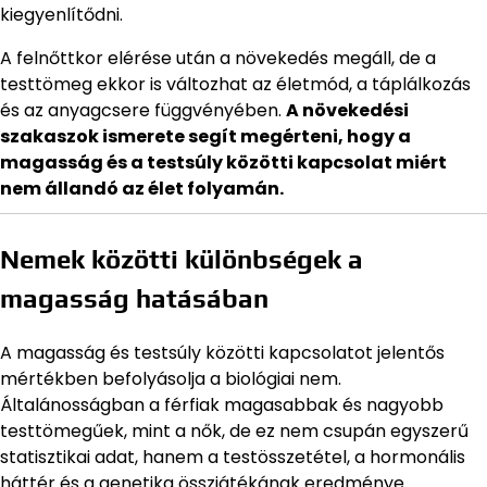
kiegyenlítődni.
A felnőttkor elérése után a növekedés megáll, de a
testtömeg ekkor is változhat az életmód, a táplálkozás
és az anyagcsere függvényében.
A növekedési
szakaszok ismerete segít megérteni, hogy a
magasság és a testsúly közötti kapcsolat miért
nem állandó az élet folyamán.
Nemek közötti különbségek a
magasság hatásában
A magasság és testsúly közötti kapcsolatot jelentős
mértékben befolyásolja a biológiai nem.
Általánosságban a férfiak magasabbak és nagyobb
testtömegűek, mint a nők, de ez nem csupán egyszerű
statisztikai adat, hanem a testösszetétel, a hormonális
háttér és a genetika összjátékának eredménye.