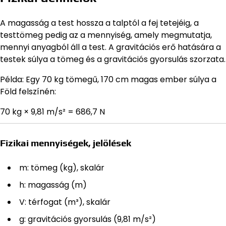
A magasság a test hossza a talptól a fej tetejéig, a
testtömeg pedig az a mennyiség, amely megmutatja,
mennyi anyagból áll a test. A gravitációs erő hatására a
testek súlya a tömeg és a gravitációs gyorsulás szorzata.
Példa: Egy 70 kg tömegű, 170 cm magas ember súlya a
Föld felszínén:
70 kg × 9,81 m/s² = 686,7 N
Fizikai mennyiségek, jelölések
m: tömeg (kg), skalár
h: magasság (m)
V: térfogat (m³), skalár
g: gravitációs gyorsulás (9,81 m/s²)