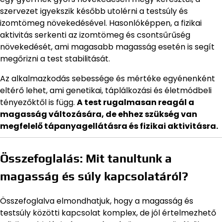
szervezet igyekszik később utolérni a testsúly és
izomtömeg növekedésével. Hasonlóképpen, a fizikai
aktivitás serkenti az izomtömeg és csontsűrűség
növekedését, ami magasabb magasság esetén is segít
megőrizni a test stabilitását.
Az alkalmazkodás sebessége és mértéke egyénenként
eltérő lehet, ami genetikai, táplálkozási és életmódbeli
tényezőktől is függ.
A test rugalmasan reagál a
magasság változására, de ehhez szükség van
megfelelő tápanyagellátásra és fizikai aktivitásra.
Összefoglalás: Mit tanultunk a
magasság és súly kapcsolatáról?
Összefoglalva elmondhatjuk, hogy a magasság és
testsúly közötti kapcsolat komplex, de jól értelmezhető