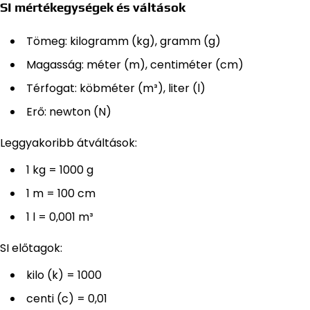
SI mértékegységek és váltások
Tömeg: kilogramm (kg), gramm (g)
Magasság: méter (m), centiméter (cm)
Térfogat: köbméter (m³), liter (l)
Erő: newton (N)
Leggyakoribb átváltások:
1 kg = 1000 g
1 m = 100 cm
1 l = 0,001 m³
SI előtagok:
kilo (k) = 1000
centi (c) = 0,01