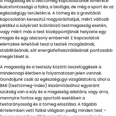
A magasság és a testtömeg kapcsolatának ismerete
kulcsfontosságú a fizika, a biológia, de még a sport és az
egészségügy területén is. A tömeg és a gravitáció
kapcsolatán keresztül magyarázhatjuk, miért változik
például a súlyérzet különböző testmagasság esetén,
vagy miért más a test középpontjának helyzete egy
magas és egy alacsony embernél. E kapcsolatok
elemzése lehetővé teszi a testek mozgásának,
stabilitásának, sőt energiafelhasználásának pontosabb
megértését is.
A magasság és a testsúly közötti összefüggések a
mindennapi életben is folyamatosan jelen vannak.
Gondoljunk csak az egészségügyi vizsgálatokra, ahol a
BMI (testtömeg-index) kiszámításához egyaránt
szükség van a súly és a magasság adatára, vagy arra,
mennyire fontos egy sportoló esetében a
testarányosság és a tömeg eloszlása. A tágabb
értelemben vett fizikai világban pedig minden test –