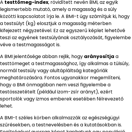
A
testtömeg-index
, rövidített nevén BMI, az egyik
legismertebb mutató, amely a magasság és a súly
közötti kapcsolatot írja le. A BMI-t úgy számítjuk ki, hogy
a testsúlyt (kg) elosztjuk a magasság méterben
kifejezett négyzetével. Ez az egyszerű képlet lehetővé
teszi az egyének testsúlyának osztályozását, figyelembe
véve a testmagasságot is.
A BMI jelentősége abban rejlik, hogy
arányosítja
a
testtömeget a testmagassághoz, így alkalmas a túlsúly,
normál testsúly vagy alultápláltság kategóriák
meghatározására. Fontos ugyanakkor megemlíteni,
hogy a BMI önmagában nem veszi figyelembe a
testösszetételt (például izom-zsír arányt), ezért
sportolók vagy izmos emberek esetében félrevezető
lehet.
A BMI-t széles körben alkalmazzák az egészségügyi
szűrésekben, a testnevelésben és a kutatásokban is.
Segítségével gyorsan képet kaphatunk egy populáció