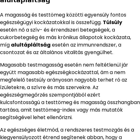
A magasság és testtömeg közötti egyensúly fontos
egészségügyi kockázatokkal is összefügg.
Túlsúly
esetén nő a szív- és érrendszeri betegségek, a
cukorbetegség és más krónikus állapotok kockázata,
míg
alultápláltság
esetén az immunrendszer, a
csontozat és az általános vitalitás gyengülhet.
Magasabb testmagasság esetén nem feltétlenül jár
együtt magasabb egészségkockázattal, ám a nem
megfelelő testsúly arányosan nagyobb terhet ró az
ízületekre, a szívre és más szervekre. Az
egészségmegőrzés szempontjából ezért
kulcsfontosságú a testtömeg és magasság összhangban
tartása, amit testtömeg-index vagy más mutatók
segítségével lehet ellenőrizni.
Az egészséges életmód, a rendszeres testmozgás és a
kiegyensúlyozott étrend segítenek abban, hogy a