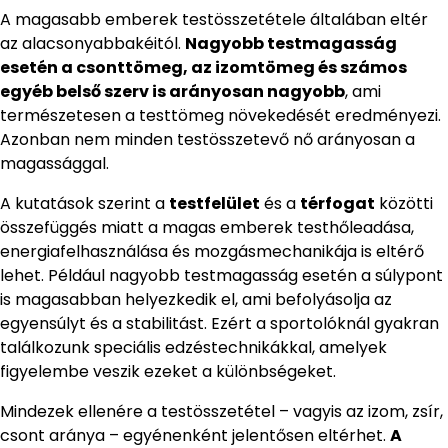
A magasabb emberek testösszetétele általában eltér
az alacsonyabbakéitól.
Nagyobb testmagasság
esetén a csonttömeg, az izomtömeg és számos
egyéb belső szerv is arányosan nagyobb
, ami
természetesen a testtömeg növekedését eredményezi.
Azonban nem minden testösszetevő nő arányosan a
magassággal.
A kutatások szerint a
testfelület
és a
térfogat
közötti
összefüggés miatt a magas emberek testhőleadása,
energiafelhasználása és mozgásmechanikája is eltérő
lehet. Például nagyobb testmagasság esetén a súlypont
is magasabban helyezkedik el, ami befolyásolja az
egyensúlyt és a stabilitást. Ezért a sportolóknál gyakran
találkozunk speciális edzéstechnikákkal, amelyek
figyelembe veszik ezeket a különbségeket.
Mindezek ellenére a testösszetétel – vagyis az izom, zsír,
csont aránya – egyénenként jelentősen eltérhet.
A