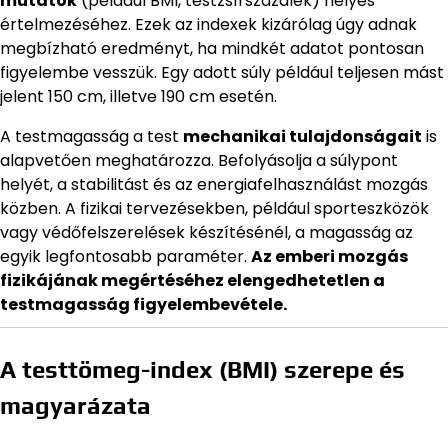
mutatók
(például BMI, testzsírszázalék) helyes
értelmezéséhez. Ezek az indexek kizárólag úgy adnak
megbízható eredményt, ha mindkét adatot pontosan
figyelembe vesszük. Egy adott súly például teljesen mást
jelent 150 cm, illetve 190 cm esetén.
A testmagasság a test
mechanikai tulajdonságait
is
alapvetően meghatározza. Befolyásolja a súlypont
helyét, a stabilitást és az energiafelhasználást mozgás
közben. A fizikai tervezésekben, például sporteszközök
vagy védőfelszerelések készítésénél, a magasság az
egyik legfontosabb paraméter.
Az emberi mozgás
fizikájának megértéséhez elengedhetetlen a
testmagasság figyelembevétele.
A testtömeg-index (BMI) szerepe és
magyarázata