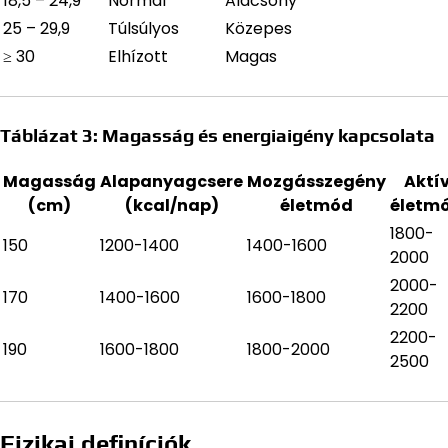
18,5 – 24,9
Normál
Alacsony
25 – 29,9
Túlsúlyos
Közepes
≥ 30
Elhízott
Magas
Táblázat 3: Magasság és energiaigény kapcsolata
Magasság
Alapanyagcsere
Mozgásszegény
Aktí
(cm)
(kcal/nap)
életmód
életm
1800-
150
1200-1400
1400-1600
2000
2000-
170
1400-1600
1600-1800
2200
2200-
190
1600-1800
1800-2000
2500
Fizikai definíciók