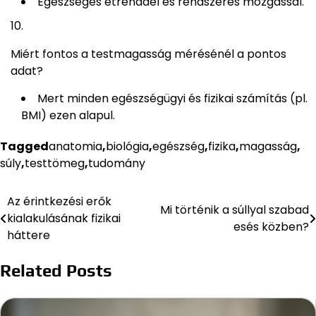
Egészséges étrenddel és rendszeres mozgással.
Miért fontos a testmagasság mérésénél a pontos
adat?
Mert minden egészségügyi és fizikai számítás (pl.
BMI) ezen alapul.
Tagged
anatomia
,
biológia
,
egészség
,
fizika
,
magasság
,
súly
,
testtömeg
,
tudomány
Az érintkezési erők
Bejegyzés
Mi történik a súllyal szabad
kialakulásának fizikai
esés közben?
navigáció
háttere
Related Posts