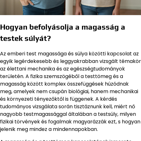
Hogyan befolyásolja a magasság a
testek súlyát?
Az emberi test magassága és súlya közötti kapcsolat az
egyik legérdekesebb és leggyakrabban vizsgált témakör
az élettani mechanika és az egészségtudományok
területén. A fizika szemszögéből a testtömeg és a
magasság között komplex összefüggések húzódnak
meg, amelyek nem csupán biológiai, hanem mechanikai
és környezeti tényezőktől is függenek. A kérdés
tudományos vizsgálata során tisztáznunk kell, miért nő
nagyobb testmagassággal általában a testsúly, milyen
fizikai törvények és fogalmak magyarázzák ezt, s hogyan
jelenik meg mindez a mindennapokban.