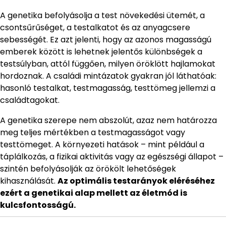
A genetika befolyásolja a test növekedési ütemét, a
csontsűrűséget, a testalkatot és az anyagcsere
sebességét. Ez azt jelenti, hogy az azonos magasságú
emberek között is lehetnek jelentős különbségek a
testsúlyban, attól függően, milyen öröklött hajlamokat
hordoznak. A családi mintázatok gyakran jól láthatóak:
hasonló testalkat, testmagasság, testtömeg jellemzi a
családtagokat.
A genetika szerepe nem abszolút, azaz nem határozza
meg teljes mértékben a testmagasságot vagy
testtömeget. A környezeti hatások – mint például a
táplálkozás, a fizikai aktivitás vagy az egészségi állapot –
szintén befolyásolják az örökölt lehetőségek
kihasználását.
Az optimális testarányok eléréséhez
ezért a genetikai alap mellett az életmód is
kulcsfontosságú.