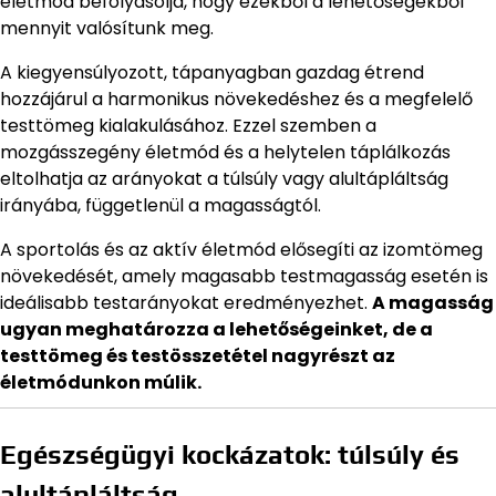
életmód befolyásolja, hogy ezekből a lehetőségekből
mennyit valósítunk meg.
A kiegyensúlyozott, tápanyagban gazdag étrend
hozzájárul a harmonikus növekedéshez és a megfelelő
testtömeg kialakulásához. Ezzel szemben a
mozgásszegény életmód és a helytelen táplálkozás
eltolhatja az arányokat a túlsúly vagy alultápláltság
irányába, függetlenül a magasságtól.
A sportolás és az aktív életmód elősegíti az izomtömeg
növekedését, amely magasabb testmagasság esetén is
ideálisabb testarányokat eredményezhet.
A magasság
ugyan meghatározza a lehetőségeinket, de a
testtömeg és testösszetétel nagyrészt az
életmódunkon múlik.
Egészségügyi kockázatok: túlsúly és
alultápláltság