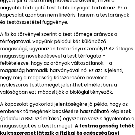
együtt jár a testtömeg növekedésével is, mivel a
nagyobb térfogatú test több anyagot tartalmaz. Ez a
kapcsolat azonban nem lineáris, hanem a testarányok
és testösszetétel függvénye.
A fizika törvényei szerint a test tömege arányos a
térfogatával. Vegyünk például két különböző
magasságú, ugyanazon testarányú személyt! Az átlagos
magasság növekedésével a test térfogata –
feltételezve, hogy az arányok változatlanok – a
magasság harmadik hatványával nő. Ez azt is jelenti,
hogy míg a magasság kétszeresére növelése
nyolcszoros testtömeget jelenthet elméletben, a
valóságban ezt módosítják a biológiai tényezők.
A kapcsolat gyakorlati jelentőségére jó példa, hogy az
emberek tömegének becslésére használható képletek
(például a BMI számítása) egyszerre veszik figyelembe a
magasságot és a testtömeget.
A testmagasság tehát
kulcsszerepet játszik a fizikai és egészségügyi