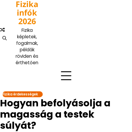
Fizika
Skip
to
infók
content
2026
Fizika
képletek,
fogalmak,
példák
röviden és
érthetően
Fizika érdekességek
Hogyan befolyásolja a
magasság a testek
súlyát?