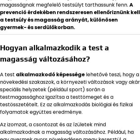
magasságnak megfelelő testsúlyt tarthassunk fenn.
A
prevenció érdekében rendszeresen ellenőriznünk kell
a testsúly és magasság arányát, különösen
gyermek- és serdülőkorban.
Hogyan alkalmazkodik a test a
magasság változásához?
A test
alkalmazkodó képessége
lehetővé teszi, hogy a
növekedési szakaszok, a környezeti változások vagy akár
speciális helyzetek (például sport) során a
testmagassághoz igazítsa a testtömeget és a
testösszetételt. Ez az alkalmazkodás biológiai és fizikai
folyamatok együttes eredménye.
Az izomzat, a csontozat és az ízületek mind
alkalmazkodnak a magasság változásához. Például, ha
egy gyermek gyors növekedésen megy keresztül, a