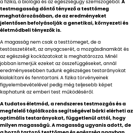
a fizika, a biológia és az egészségügy szemszögéből.
A
testmagasság döntő tényező a testtömeg
meghatározásában, de az eredményeket
jelentősen befolyásolják a genetikai, környezeti és
életmódbeli tényezők is.
A magasság nem csak a testtömeget, de a
testösszetételt, az anyagcserét, a mozgásdinamikát és
az egészségi kockázatokat is meghatározza. Minél
jobban ismerjük ezeket az összefüggéseket, annál
eredményesebben tudunk egészséges testarányokat
kialakítani és fenntartani. A fizika törvényeinek
figyelembevételével pedig még teljesebb képet
kaphatunk az emberi test működéséről.
A tudatos életmód, a rendszeres testmozgás és a
megfelelő táplálkozás segítségével bárki elérheti az
optimális testarányokat, függetlenül attól, hogy
milyen magasságú. A magasság ugyanis adott, de
a hozzá tartozó testtömeg és egészség nagyban