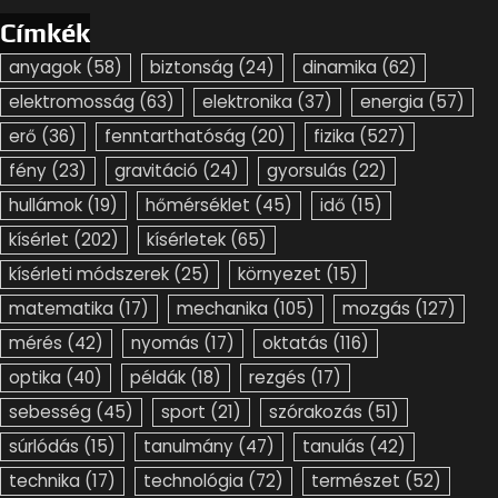
Címkék
anyagok
(58)
biztonság
(24)
dinamika
(62)
elektromosság
(63)
elektronika
(37)
energia
(57)
erő
(36)
fenntarthatóság
(20)
fizika
(527)
fény
(23)
gravitáció
(24)
gyorsulás
(22)
hullámok
(19)
hőmérséklet
(45)
idő
(15)
kísérlet
(202)
kísérletek
(65)
kísérleti módszerek
(25)
környezet
(15)
matematika
(17)
mechanika
(105)
mozgás
(127)
mérés
(42)
nyomás
(17)
oktatás
(116)
optika
(40)
példák
(18)
rezgés
(17)
sebesség
(45)
sport
(21)
szórakozás
(51)
súrlódás
(15)
tanulmány
(47)
tanulás
(42)
technika
(17)
technológia
(72)
természet
(52)