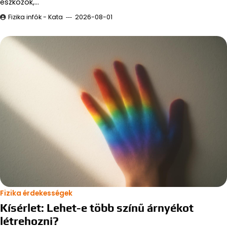
eszközök,…
Fizika infók - Kata
2026-08-01
Fizika érdekességek
Kísérlet: Lehet-e több színű árnyékot
létrehozni?