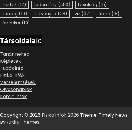
testek
(17)
tudomány
(480)
távolság
(15)
tömeg
(19)
törvények
(28)
víz
(37)
áram
(18)
áramkör
(19)
Társoldalak:
Tanár neked
Képletek
Tudás infó
Fizika infók
Verselemzések
Olvasónaplók
Kémia infók
Copyright © 2026
Fizika infók 2026
Theme: Timely News
By
Artify Themes
.