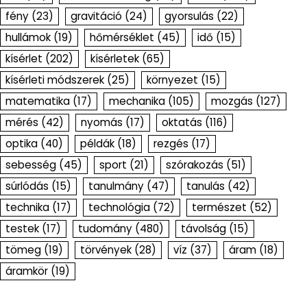
fény
(23)
gravitáció
(24)
gyorsulás
(22)
hullámok
(19)
hőmérséklet
(45)
idő
(15)
kísérlet
(202)
kísérletek
(65)
kísérleti módszerek
(25)
környezet
(15)
matematika
(17)
mechanika
(105)
mozgás
(127)
mérés
(42)
nyomás
(17)
oktatás
(116)
optika
(40)
példák
(18)
rezgés
(17)
sebesség
(45)
sport
(21)
szórakozás
(51)
súrlódás
(15)
tanulmány
(47)
tanulás
(42)
technika
(17)
technológia
(72)
természet
(52)
testek
(17)
tudomány
(480)
távolság
(15)
tömeg
(19)
törvények
(28)
víz
(37)
áram
(18)
áramkör
(19)