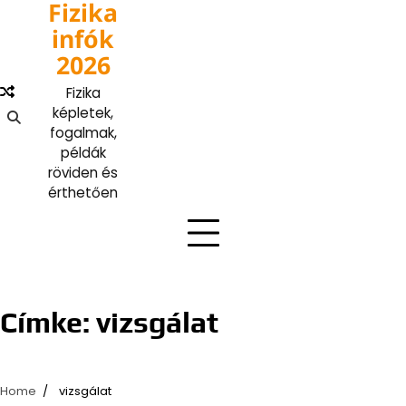
Fizika
Skip
to
infók
content
2026
Fizika
képletek,
fogalmak,
példák
röviden és
érthetően
Címke:
vizsgálat
Home
vizsgálat