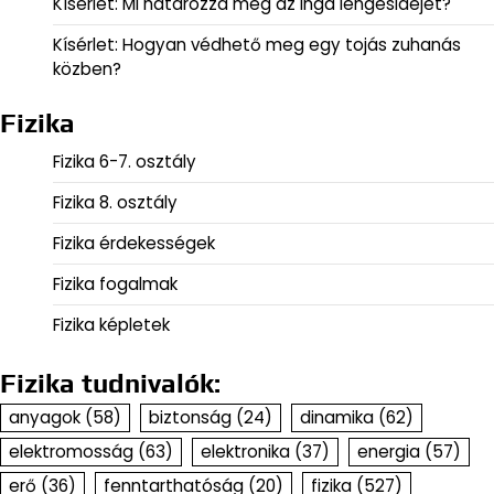
Kísérlet: Mi határozza meg az inga lengésidejét?
Kísérlet: Hogyan védhető meg egy tojás zuhanás
közben?
Fizika
Fizika 6-7. osztály
Fizika 8. osztály
Fizika érdekességek
Fizika fogalmak
Fizika képletek
Fizika tudnivalók:
anyagok
(58)
biztonság
(24)
dinamika
(62)
elektromosság
(63)
elektronika
(37)
energia
(57)
erő
(36)
fenntarthatóság
(20)
fizika
(527)