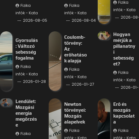
Fizika
Fizika
Fizika
infók - Kata
infók - Kata
infók - Kata
2026-08
2026-08-05
2026-08-04
Hogyan
Coulomb-
Gyorsulás
mérjük a
törvény:
: Változó
pillanatny
Az
sebesség
i
erőhatáso
fogalma
sebesség
k alapja
et?
Fizika
Fizika
Fizika
infók - Kata
infók - Kata
infók - Kata
2026-01-28
2026-01-27
2026-01-
Lendület:
Newton
Erő és
Mozgási
törvényei:
mozgás
energia
Mozgás
kapcsolat
megőrzés
alapelvek
a
e
Fizika
Fizika
Fizika
infók - Kata
infók - Kata