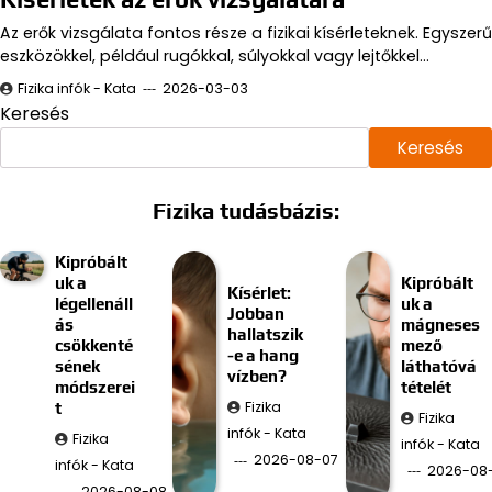
Az erők vizsgálata fontos része a fizikai kísérleteknek. Egyszerű
eszközökkel, például rugókkal, súlyokkal vagy lejtőkkel…
Fizika infók - Kata
2026-03-03
Keresés
Keresés
Fizika tudásbázis:
Kipróbált
uk a
Kipróbált
Kísérlet:
légellenáll
uk a
Jobban
ás
mágneses
hallatszik
csökkenté
mező
-e a hang
sének
láthatóvá
vízben?
módszerei
tételét
Fizika
t
Fizika
infók - Kata
Fizika
infók - Kata
2026-08-07
infók - Kata
2026-08
2026-08-08