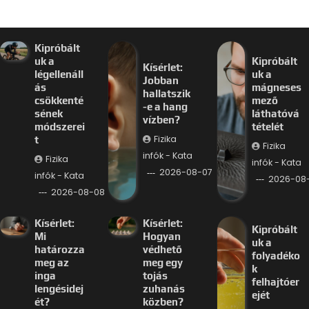
Kipróbált
uk a
Kipróbált
Kísérlet:
légellenáll
uk a
Jobban
ás
mágneses
hallatszik
csökkenté
mező
-e a hang
sének
láthatóvá
vízben?
módszerei
tételét
Fizika
t
Fizika
infók - Kata
Fizika
infók - Kata
2026-08-07
infók - Kata
2026-08
2026-08-08
Kísérlet:
Kísérlet:
Kipróbált
Mi
Hogyan
uk a
határozza
védhető
folyadéko
meg az
meg egy
k
inga
tojás
felhajtóer
lengésidej
zuhanás
ejét
ét?
közben?