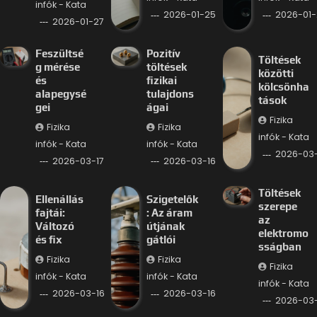
infók - Kata
2026-01-25
2026-01-
2026-01-27
Feszültsé
Pozitív
Töltések
g mérése
töltések
közötti
és
fizikai
kölcsönha
alapegysé
tulajdons
tások
gei
ágai
Fizika
Fizika
Fizika
infók - Kata
infók - Kata
infók - Kata
2026-03-
2026-03-17
2026-03-16
Töltések
Ellenállás
Szigetelők
szerepe
fajtái:
: Az áram
az
Változó
útjának
elektromo
és fix
gátlói
sságban
Fizika
Fizika
Fizika
infók - Kata
infók - Kata
infók - Kata
2026-03-16
2026-03-16
2026-03-