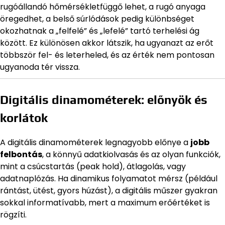
rugóállandó hőmérsékletfüggő lehet, a rugó anyaga
öregedhet, a belső súrlódások pedig különbséget
okozhatnak a „felfelé” és „lefelé” tartó terhelési ág
között. Ez különösen akkor látszik, ha ugyanazt az erőt
többször fel- és leterheled, és az érték nem pontosan
ugyanoda tér vissza.
Digitális dinamométerek: előnyök és
korlátok
A digitális dinamométerek legnagyobb előnye a
jobb
felbontás
, a könnyű adatkiolvasás és az olyan funkciók,
mint a csúcstartás (peak hold), átlagolás, vagy
adatnaplózás. Ha dinamikus folyamatot mérsz (például
rántást, ütést, gyors húzást), a digitális műszer gyakran
sokkal informatívabb, mert a maximum erőértéket is
rögzíti.