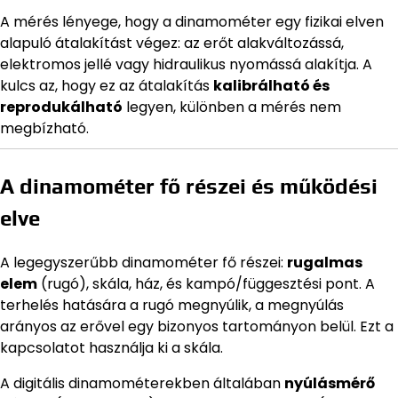
A mérés lényege, hogy a dinamométer egy fizikai elven
alapuló átalakítást végez: az erőt alakváltozássá,
elektromos jellé vagy hidraulikus nyomássá alakítja. A
kulcs az, hogy ez az átalakítás
kalibrálható és
reprodukálható
legyen, különben a mérés nem
megbízható.
A dinamométer fő részei és működési
elve
A legegyszerűbb dinamométer fő részei:
rugalmas
elem
(rugó), skála, ház, és kampó/függesztési pont. A
terhelés hatására a rugó megnyúlik, a megnyúlás
arányos az erővel egy bizonyos tartományon belül. Ezt a
kapcsolatot használja ki a skála.
A digitális dinamométerekben általában
nyúlásmérő