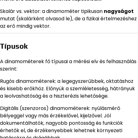
Skalár vs. vektor: a dinamométer tipikusan
nagyságot
mutat (skalárként olvasod le), de a fizikai értelmezéshez
az erő mindig vektor.
Típusok
A dinamométerek fő típusai a mérési elv és felhasználás
szerint:
Rugós dinamométerek: a legegyszerűbbek, oktatáshoz
és kisebb erőkhöz. Előnyük a szemléletesség, hátrányuk
a leolvashatóság és a hiszterézis lehetősége.
Digitális (szenzoros) dinamométerek: nyúlásmérő
bélyeggel vagy más érzékelővel, kijelzővel. Jól
dokumentálhatók, nagyobb pontosság és funkciók
érhetők el, de érzékenyebbek lehetnek környezeti
hatásokra és drágábbak.