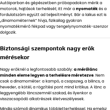
Autóiparban és gépészetben próbapadokon mérik a
motorok, hajtások terhelését; itt már a
nyomaték
és a
fordulatszám együtt ad teljesítményt. Bár a laikus ezt is
„dinamométernek” hívja, fizikailag gyakran
nyomatékmérő fékpad vagy tengelynyomaték-szenzor
dolgozik.
Biztonsági szempontok nagy erők
mérésekor
Nagy erőknél a legfontosabb szabály:
a mérőlánc
minden eleme legyen a terhelésre méretezve
. Nem
csak a dinamométer: a kampó, a csapszeg, a bilincs, a
heveder, a kötél, a rögzítési pont mind kritikus. A lánc a
leggyengébb láncszemnél szakad, és ilyenkor a
visszacsapódó alkatrészek életveszélyesek.
Mindig számolj dinamikus többletterheléssel. Ha emelsz