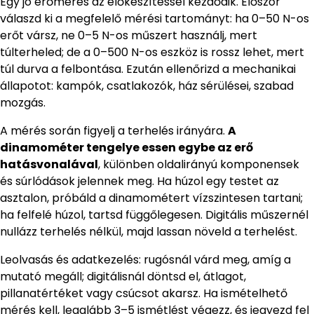
Egy jó erőmérés az előkészítéssel kezdődik. Először
válaszd ki a megfelelő mérési tartományt: ha 0–50 N-os
erőt vársz, ne 0–5 N-os műszert használj, mert
túlterheled; de a 0–500 N-os eszköz is rossz lehet, mert
túl durva a felbontása. Ezután ellenőrizd a mechanikai
állapotot: kampók, csatlakozók, ház sérülései, szabad
mozgás.
A mérés során figyelj a terhelés irányára.
A
dinamométer tengelye essen egybe az erő
hatásvonalával
, különben oldalirányú komponensek
és súrlódások jelennek meg. Ha húzol egy testet az
asztalon, próbáld a dinamométert vízszintesen tartani;
ha felfelé húzol, tartsd függőlegesen. Digitális műszernél
nullázz terhelés nélkül, majd lassan növeld a terhelést.
Leolvasás és adatkezelés: rugósnál várd meg, amíg a
mutató megáll; digitálisnál döntsd el, átlagot,
pillanatértéket vagy csúcsot akarsz. Ha ismételhető
mérés kell, legalább 3–5 ismétlést végezz, és jegyezd fel