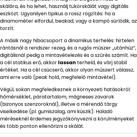
skálára, és ha lehet, használj tükörskálát vagy digitális
eszközt. Ugyanilyen tipikus a rossz rögzítés: ha a
dinamométer elfordul, beakad, vagy a kampó súrlódik, az
torzít.
A másik nagy hibacsoport a dinamikus terhelés: hirtelen
rántásnál a rendszer rezeg, és a rugós műszer „utánhúz”,
digitálisnál pedig a mintavételezés és a szűrés számít. Ha
a cél statikus erő, akkor
lassan
terheld, és várj stabil
értéket. Ha a cél csúcserő, akkor olyan műszert válassz,
ami erre való (peak hold, megfelelő mintavétel).
Végül, sokan megfeledkeznek a környezeti hatásokról:
hőmérséklet, páratartalom, mágneses zavarok
(bizonyos szenzoroknál), illetve a mérendő tárgy
viselkedése (pl. gumiszalag, ami kúszik). Haladó
méréseknél érdemes jegyzőkönyvezni a körülményeket
és több ponton ellenőrizni a skálát.