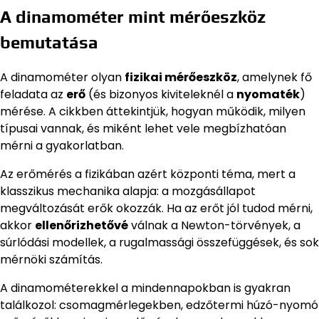
A dinamométer mint mérőeszköz
bemutatása
A dinamométer olyan
fizikai mérőeszköz
, amelynek fő
feladata az
erő
(és bizonyos kiviteleknél a
nyomaték
)
mérése. A cikkben áttekintjük, hogyan működik, milyen
típusai vannak, és miként lehet vele megbízhatóan
mérni a gyakorlatban.
Az erőmérés a fizikában azért központi téma, mert a
klasszikus mechanika alapja: a mozgásállapot
megváltozását erők okozzák. Ha az erőt jól tudod mérni,
akkor
ellenőrizhetővé
válnak a Newton-törvények, a
súrlódási modellek, a rugalmassági összefüggések, és sok
mérnöki számítás.
A dinamométerekkel a mindennapokban is gyakran
találkozol: csomagmérlegekben, edzőtermi húzó-nyomó