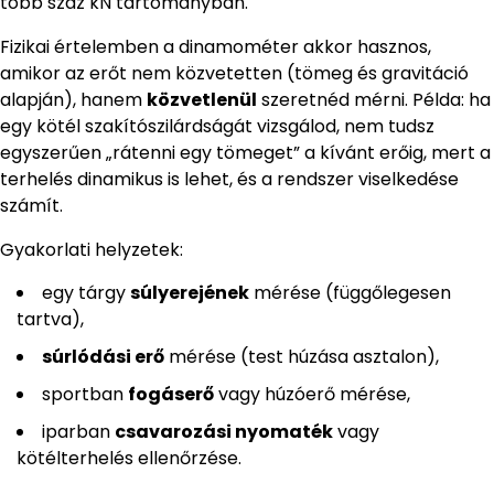
több száz kN tartományban.
Fizikai értelemben a dinamométer akkor hasznos,
amikor az erőt nem közvetetten (tömeg és gravitáció
alapján), hanem
közvetlenül
szeretnéd mérni. Példa: ha
egy kötél szakítószilárdságát vizsgálod, nem tudsz
egyszerűen „rátenni egy tömeget” a kívánt erőig, mert a
terhelés dinamikus is lehet, és a rendszer viselkedése
számít.
Gyakorlati helyzetek:
egy tárgy
súlyerejének
mérése (függőlegesen
tartva),
súrlódási erő
mérése (test húzása asztalon),
sportban
fogáserő
vagy húzóerő mérése,
iparban
csavarozási nyomaték
vagy
kötélterhelés ellenőrzése.