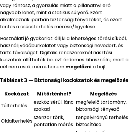
vagy rántasz, a gyorsulás miatt a pillanatnyi erő
nagyobb lehet, mint a statikus súlyerő. Ezért
alkalmaznak iparban biztonsági tényezőket, és ezért
fontos a csúcsterhelés mérése/figyelése.
Használati jó gyakorlat: állj ki a lehetséges törési síkból,
használj védőburkolatot vagy biztonsági hevedert, és
tarts távolságot. Digitális rendszereknél riasztási
küszöbök állíthatók be; ezt érdemes kihasználni, mert a
cél nem csak mérni, hanem
megelőzni
a bajt.
Táblázat 3 — Biztonsági kockázatok és megelőzés
Kockázat
Mi történhet?
Megelőzés
eszköz sérül, lánc
megfelelő tartomány,
Túlterhelés
szakad
biztonsági tényező
szenzor törik,
tengelyirányú terhelés
Oldalterhelés
pontatlan mérés
biztosítása