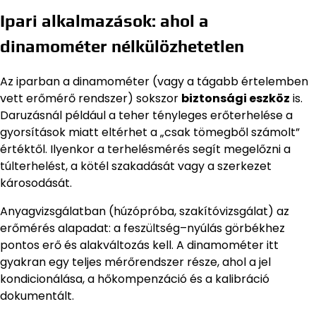
Ipari alkalmazások: ahol a
dinamométer nélkülözhetetlen
Az iparban a dinamométer (vagy a tágabb értelemben
vett erőmérő rendszer) sokszor
biztonsági eszköz
is.
Daruzásnál például a teher tényleges erőterhelése a
gyorsítások miatt eltérhet a „csak tömegből számolt”
értéktől. Ilyenkor a terhelésmérés segít megelőzni a
túlterhelést, a kötél szakadását vagy a szerkezet
károsodását.
Anyagvizsgálatban (húzópróba, szakítóvizsgálat) az
erőmérés alapadat: a feszültség–nyúlás görbékhez
pontos erő és alakváltozás kell. A dinamométer itt
gyakran egy teljes mérőrendszer része, ahol a jel
kondicionálása, a hőkompenzáció és a kalibráció
dokumentált.