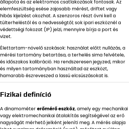
állapota és az elektromos csatlakozások fontosak. Az
elemfeszültség esése zajosabb mérést, driftet vagy
hibás kijelzést okozhat. A szenzoros részt óvni kell a
túlterheléstől és a nedvességtől; sok ipari eszköznél a
védettségi fokozat (IP) jelzi, mennyire bírja a port és
vizet.
Élettartam-növelő szokások: használat előtt nullázás, a
mérési tartomány betartása, a terhelés sima felvétele,
és időszakos kalibráció. Ha rendszeresen jegyzed, mikor
és milyen tartományban használtad az eszközt,
hamarabb észreveszed a lassú elcsúszásokat is.
Fizikai definíció
A dinamométer
erőmérő eszköz
, amely egy mechanikai
vagy elektromechanikai átalakítás segítségével az erő
nagyságát mérhető jelként jeleníti meg. A mérés alapja