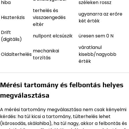
hiba
széleken rossz
terhelés és
ugyanarra az erőre
Hiszterézis
visszaengedés
két érték
eltér
Drift
nullpont elcsúszik
üresen sem 0 N
(digitális)
váratlanul
mechanikai
Oldalterhelés
kisebb/nagyobb
torzítás
érték
Mérési tartomány és felbontás helyes
megválasztása
A mérési tartomány megválasztása nem csak kényelmi
kérdés: ha túl kicsi a tartomány, túlterhelés lehet
(károsodás, skálahiba), ha túl nagy, akkor a felbontás és