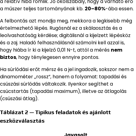
a relatív hiba romlik. Jó ökölszabály, hogy a várható erő
a műszer teljes tartományának kb.
20–80%
-ába essen.
A felbontás azt mondja meg, mekkora a legkisebb még
értelmezhető lépés. Rugósnál ez a skálaosztás és a
leolvashatóság kérdése; digitálisnál a kijelzett lépésköz
és a zaj. Haladó felhasználásnál számolni kell azzal is,
hogy hiába ír ki a kijelző 0,01 N-t, attól a mérés
nem
biztos
, hogy ténylegesen ennyire pontos.
Ha súrlódási erőt mérsz és a jel ingadozik, sokszor nem a
dinamométer „rossz”, hanem a folyamat: tapadási és
csúszási súrlódás váltakozik. Ilyenkor segíthet a
csúcstartás (tapadási maximum), illetve az átlagolás
(csúszási átlag).
Táblázat 2 — Tipikus feladatok és ajánlott
eszközválasztás
Javasolt