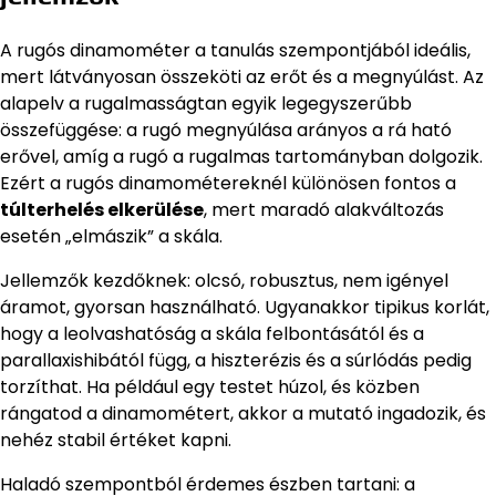
A rugós dinamométer a tanulás szempontjából ideális,
mert látványosan összeköti az erőt és a megnyúlást. Az
alapelv a rugalmasságtan egyik legegyszerűbb
összefüggése: a rugó megnyúlása arányos a rá ható
erővel, amíg a rugó a rugalmas tartományban dolgozik.
Ezért a rugós dinamométereknél különösen fontos a
túlterhelés elkerülése
, mert maradó alakváltozás
esetén „elmászik” a skála.
Jellemzők kezdőknek: olcsó, robusztus, nem igényel
áramot, gyorsan használható. Ugyanakkor tipikus korlát,
hogy a leolvashatóság a skála felbontásától és a
parallaxishibától függ, a hiszterézis és a súrlódás pedig
torzíthat. Ha például egy testet húzol, és közben
rángatod a dinamométert, akkor a mutató ingadozik, és
nehéz stabil értéket kapni.
Haladó szempontból érdemes észben tartani: a