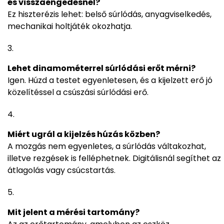
és visszaengedésnél?
Ez hiszterézis lehet: belső súrlódás, anyagviselkedés,
mechanikai holtjáték okozhatja.
Lehet dinamométerrel súrlódási erőt mérni?
Igen. Húzd a testet egyenletesen, és a kijelzett erő jó
közelítéssel a csúszási súrlódási erő.
Miért ugrál a kijelzés húzás közben?
A mozgás nem egyenletes, a súrlódás váltakozhat,
illetve rezgések is felléphetnek. Digitálisnál segíthet az
átlagolás vagy csúcstartás.
Mit jelent a mérési tartomány?