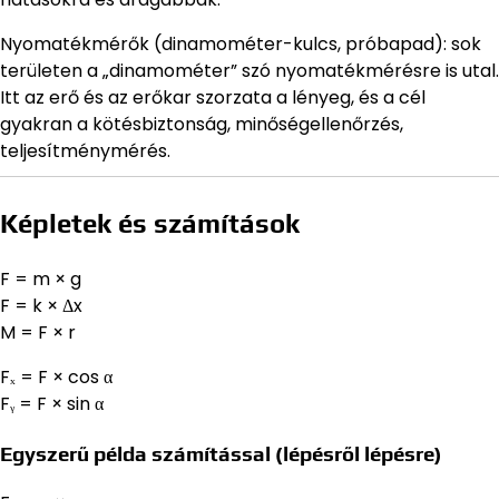
Nyomatékmérők (dinamométer-kulcs, próbapad): sok
területen a „dinamométer” szó nyomatékmérésre is utal.
Itt az erő és az erőkar szorzata a lényeg, és a cél
gyakran a kötésbiztonság, minőségellenőrzés,
teljesítménymérés.
Képletek és számítások
F = m × g
F = k × Δx
M = F × r
Fₓ = F × cos α
Fᵧ = F × sin α
Egyszerű példa számítással (lépésről lépésre)