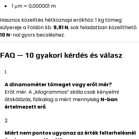
1 μm = 0,000001 m
Hasznos közelítés hétköznapi erőkhöz: 1 kg tömeg
súlyereje a Földön kb.
9,81 N
, sok feladatban közelíthető
10 N
-nal gyors becsléshez.
FAQ — 10 gyakori kérdés és válasz
A dinamométer tömeget vagy erőt mér?
Erőt mér. A „kilogrammos” skála csak kényelmi
átskálázás, fizikailag a mért mennyiség
N-ban
értelmezett erő
.
Miért nem pontos ugyanaz az érték felterhelésnél