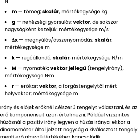
N
m
— tömeg;
skalár
, mértékegysége kg
g
— nehézségi gyorsulás;
vektor
, de sokszor
nagyságként kezeljük; mértékegysége m/s²
Δx
— megnyúlás/összenyomódás;
skalár
,
mértékegysége m
k
— rugóállandó;
skalár
, mértékegysége N/m
M
— nyomaték;
vektor jellegű
(tengelyirány),
mértékegysége N·m
r
— erőkar;
vektor
, a forgástengelytől mért
helyvektor; mértékegysége m
Irány és előjel: erőknél célszerű tengelyt választani, és az
erő komponenseit azon értelmezni. Például vízszintes
húzásnál a pozitív irány legyen a húzás iránya; ekkor a
dinamométer által jelzett nagyság a kiválasztott tengely
menti erő abszolútértékéhez kapcsolódik.