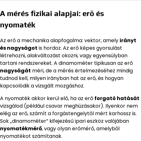
A mérés fizikai alapjai: erő és
nyomaték
Az erő a mechanika alapfogalma: vektor, amely
irányt
és nagyságot
is hordoz. Az erő képes gyorsulást
létrehozni, alakváltozást okozni, vagy egyensúlyban
tartani rendszereket. A dinamométer tipikusan az erő
nagyságát
méri, de a mérés értelmezéséhez mindig
tudnod kell, milyen irányban hat az erő, és hogyan
kapcsolódik a vizsgált mozgáshoz.
A nyomaték akkor kerül elő, ha az erő
forgató hatását
vizsgálod (például csavar meghúzásakor). Ilyenkor nem
elég az erő, számít a forgástengelytől mért karhossz is.
Sok „dinamométer” kifejezésű ipari eszköz valójában
nyomatékmérő
, vagy olyan erőmérő, amelyből
nyomatékot számítanak.