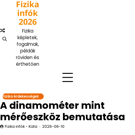
Fizika
Skip
to
infók
content
2026
Fizika
képletek,
fogalmak,
példák
röviden és
érthetően
Fizika érdekességek
A dinamométer mint
mérőeszköz bemutatása
Fizika infók - Kata
2026-06-10