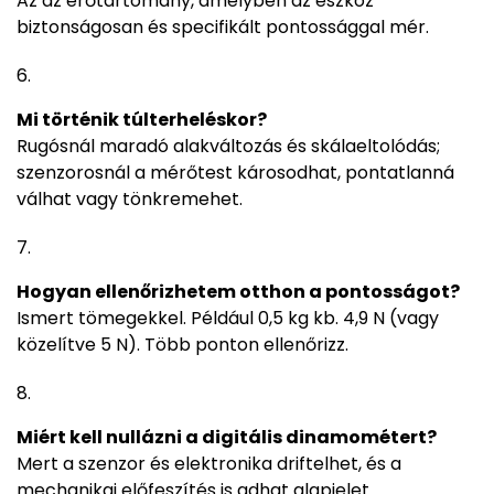
Az az erőtartomány, amelyben az eszköz
biztonságosan és specifikált pontossággal mér.
Mi történik túlterheléskor?
Rugósnál maradó alakváltozás és skálaeltolódás;
szenzorosnál a mérőtest károsodhat, pontatlanná
válhat vagy tönkremehet.
Hogyan ellenőrizhetem otthon a pontosságot?
Ismert tömegekkel. Például 0,5 kg kb. 4,9 N (vagy
közelítve 5 N). Több ponton ellenőrizz.
Miért kell nullázni a digitális dinamométert?
Mert a szenzor és elektronika driftelhet, és a
mechanikai előfeszítés is adhat alapjelet.