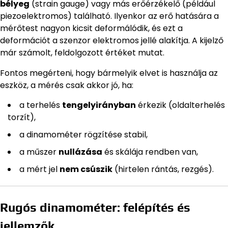
bélyeg
(strain gauge) vagy más erőérzékelő (például
piezoelektromos) található. Ilyenkor az erő hatására a
mérőtest nagyon kicsit deformálódik, és ezt a
deformációt a szenzor elektromos jellé alakítja. A kijelző
már számolt, feldolgozott értéket mutat.
Fontos megérteni, hogy bármelyik elvet is használja az
eszköz, a mérés csak akkor jó, ha:
a terhelés
tengelyirányban
érkezik (oldalterhelés
torzít),
a dinamométer rögzítése stabil,
a műszer
nullázása
és skálája rendben van,
a mért jel
nem csúszik
(hirtelen rántás, rezgés).
Rugós dinamométer: felépítés és
jellemzők