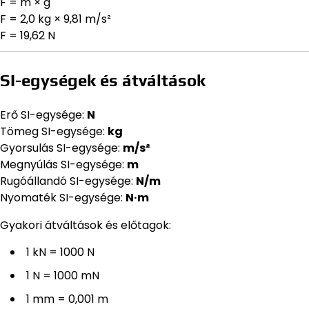
F = m × g
F = 2,0 kg × 9,81 m/s²
F = 19,62 N
SI-egységek és átváltások
Erő SI-egysége:
N
Tömeg SI-egysége:
kg
Gyorsulás SI-egysége:
m/s²
Megnyúlás SI-egysége:
m
Rugóállandó SI-egysége:
N/m
Nyomaték SI-egysége:
N·m
Gyakori átváltások és előtagok:
1 kN = 1000 N
1 N = 1000 mN
1 mm = 0,001 m