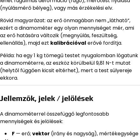
lehet rugalmas deformáció (rugó), mérőtest nyúlása
(nyúlásmérő bélyeg), vagy más érzékelési elv.
Rövid magyarázat: az erő önmagában nem „látható”,
ezért a dinamométer egy olyan mennyiséget mér, ami
az erő hatására változik (megnyúlás, feszültség,
ellenállás), majd ezt
kalibrációval
erővé fordítja.
Példa: ha egy 1 kg tömegű testet nyugalomban lógatunk
a dinamométerre, az eszköz körülbelül 9,81 N-t mutat
(helytől függően kicsit eltérhet), mert a test súlyereje
ekkora.
Jellemzők, jelek / jelölések
A dinamométerrel összefüggő legfontosabb
mennyiségek és jelölések:
F
— erő;
vektor
(irány és nagyság), mértékegysége