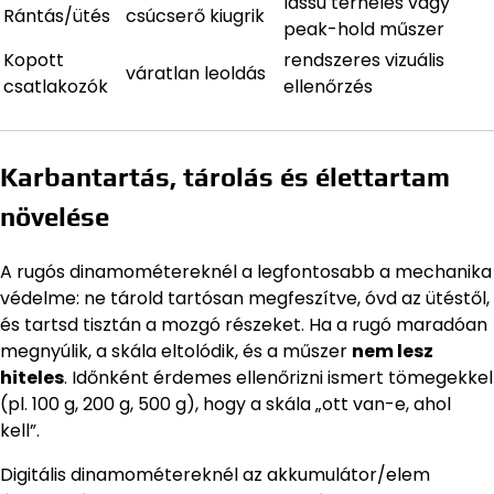
lassú terhelés vagy
Rántás/ütés
csúcserő kiugrik
peak-hold műszer
Kopott
rendszeres vizuális
váratlan leoldás
csatlakozók
ellenőrzés
Karbantartás, tárolás és élettartam
növelése
A rugós dinamométereknél a legfontosabb a mechanika
védelme: ne tárold tartósan megfeszítve, óvd az ütéstől,
és tartsd tisztán a mozgó részeket. Ha a rugó maradóan
megnyúlik, a skála eltolódik, és a műszer
nem lesz
hiteles
. Időnként érdemes ellenőrizni ismert tömegekkel
(pl. 100 g, 200 g, 500 g), hogy a skála „ott van-e, ahol
kell”.
Digitális dinamométereknél az akkumulátor/elem