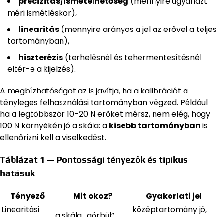
precizitás/ismételhetőség
(mennyire ugyanazt
méri ismétléskor),
linearitás
(mennyire arányos a jel az erővel a teljes
tartományban),
hiszterézis
(terhelésnél és tehermentesítésnél
eltér-e a kijelzés).
A megbízhatóságot az is javítja, ha a kalibrációt a
tényleges felhasználási tartományban végzed. Például
ha a legtöbbször 10–20 N erőket mérsz, nem elég, hogy
100 N környékén jó a skála: a
kisebb tartományban
is
ellenőrizni kell a viselkedést.
Táblázat 1 — Pontossági tényezők és tipikus
hatásuk
Tényező
Mit okoz?
Gyakorlati jel
Linearitási
középtartomány jó,
a skála „görbül”