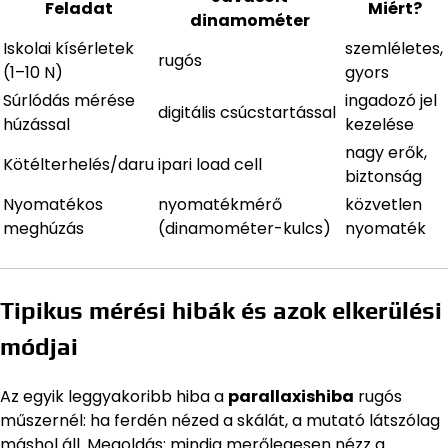
Feladat
Miért?
dinamométer
Iskolai kísérletek
szemléletes,
rugós
(1–10 N)
gyors
Súrlódás mérése
ingadozó jel
digitális csúcstartással
húzással
kezelése
nagy erők,
Kötélterhelés/daru
ipari load cell
biztonság
Nyomatékos
nyomatékmérő
közvetlen
meghúzás
(dinamométer-kulcs)
nyomaték
Tipikus mérési hibák és azok elkerülési
módjai
Az egyik leggyakoribb hiba a
parallaxishiba
rugós
műszernél: ha ferdén nézed a skálát, a mutató látszólag
máshol áll. Megoldás: mindig merőlegesen nézz a