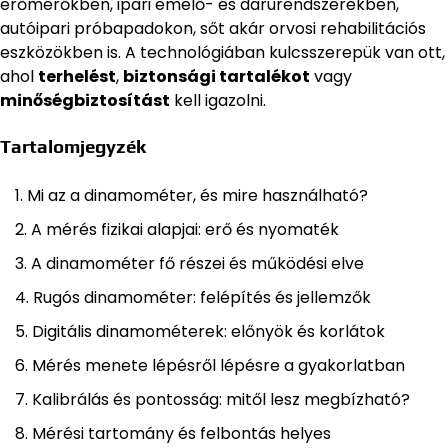
erőmérőkben, ipari emelő- és darurendszerekben,
autóipari próbapadokon, sőt akár orvosi rehabilitációs
eszközökben is. A technológiában kulcsszerepük van ott,
ahol
terhelést
,
biztonsági tartalékot
vagy
minőségbiztosítást
kell igazolni.
Tartalomjegyzék
Mi az a dinamométer, és mire használható?
A mérés fizikai alapjai: erő és nyomaték
A dinamométer fő részei és működési elve
Rugós dinamométer: felépítés és jellemzők
Digitális dinamométerek: előnyök és korlátok
Mérés menete lépésről lépésre a gyakorlatban
Kalibrálás és pontosság: mitől lesz megbízható?
Mérési tartomány és felbontás helyes