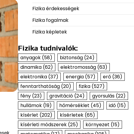
Fizika érdekességek
Fizika fogalmak
Fizika képletek
Fizika tudnivalók:
anyagok
(58)
biztonság
(24)
dinamika
(62)
elektromosság
(63)
elektronika
(37)
energia
(57)
erő
(36)
fenntarthatóság
(20)
fizika
(527)
fény
(23)
gravitáció
(24)
gyorsulás
(22)
hullámok
(19)
hőmérséklet
(45)
idő
(15)
kísérlet
(202)
kísérletek
(65)
kísérleti módszerek
(25)
környezet
(15)
esek