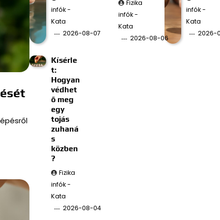
Fizika
infók -
infók -
infók -
Kata
Kata
Kata
2026-08-07
2026-
2026-08-06
Kísérle
t:
Hogyan
védhet
tését
ő meg
egy
tojás
lépésről
zuhaná
s
közben
?
Fizika
infók -
Kata
2026-08-04