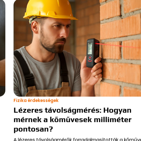
Fizika érdekességek
Lézeres távolságmérés: Hogyan
mérnek a kőművesek milliméter
pontosan?
A lézeres távolságmérők forradalmasították a kőműv