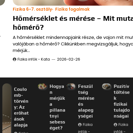
Fizika 6-7. osztály
Fizika fogalmak
Hőmérséklet és mérése – Mit muta
hőmérő?
…
A hőmérséklet mindennapjaink része, de vajon mit mu
valójában a hőmérő? Cikkünkben megvizsgáljuk, hogy
mérjük…
Fizika infók - Kata
2026-02-26
Hogya
Feszül
Pozitív
Coulo
n
tség
töltése
mb-
mérjük
mérése
k
törvén
a
és
fizikai
y: Az
pillana
alapeg
tulajdo
erőhat
tnyi
ységei
nságai
ások
sebess
alapja
Fizika
Fizika
éget?
infók -
infók -