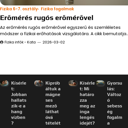
Fizika 6-7. osztály
Fizika fogalmak
Erőmérés rugós erőmérővel
Az erőmérés rugós erőmérővel egyszerű és szemléletes
módszer a fizikai erőhatások vizsgálatára. A cikk bemutatja
Fizika infók - Kata
2026-03-02
Kísérle
Kiprób
Kísérle
Gyorsu
t:
áltuk a
t: Mi
lás:
Jobban
mágne
határo
Változ
hallats
ses
zza
ó
zik-e a
mező
meg az
sebess
hang
láthat
inga
ég
vízben
óvá
lengés
fogalm
?
tételét
idejét?
a