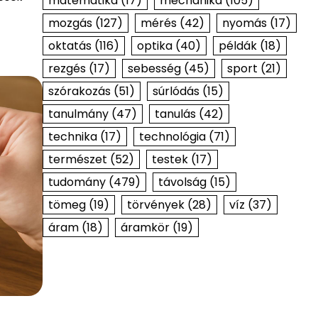
matematika
(17)
mechanika
(105)
mozgás
(127)
mérés
(42)
nyomás
(17)
oktatás
(116)
optika
(40)
példák
(18)
rezgés
(17)
sebesség
(45)
sport
(21)
szórakozás
(51)
súrlódás
(15)
tanulmány
(47)
tanulás
(42)
technika
(17)
technológia
(71)
természet
(52)
testek
(17)
tudomány
(479)
távolság
(15)
tömeg
(19)
törvények
(28)
víz
(37)
áram
(18)
áramkör
(19)