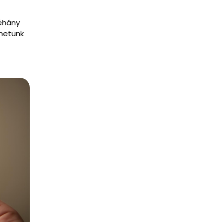
éhány
thetünk