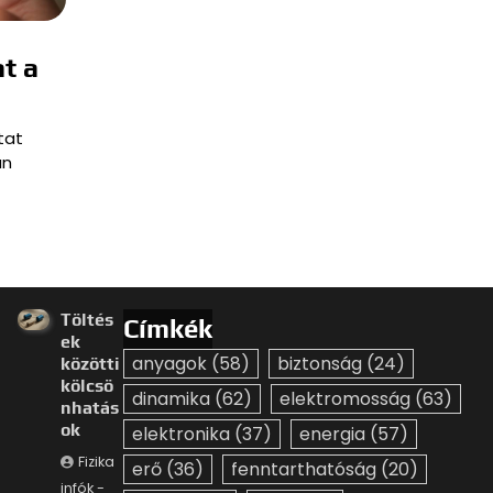
t a
tat
an
Töltés
Címkék
ek
anyagok
(58)
biztonság
(24)
közötti
kölcsö
dinamika
(62)
elektromosság
(63)
nhatás
ok
elektronika
(37)
energia
(57)
Fizika
erő
(36)
fenntarthatóság
(20)
infók -