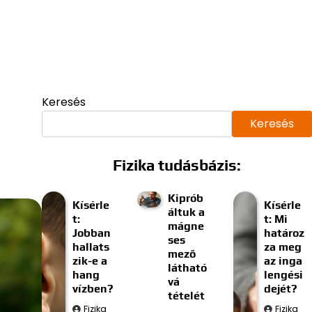
Keresés
Keresés
Fizika tudásbázis:
Kiprób
Kísérle
Kísérle
áltuk a
t:
t: Mi
mágne
Jobban
határoz
ses
hallats
za meg
mező
zik-e a
az inga
látható
hang
lengési
vá
vízben?
dejét?
tételét
Fizika
Fizika