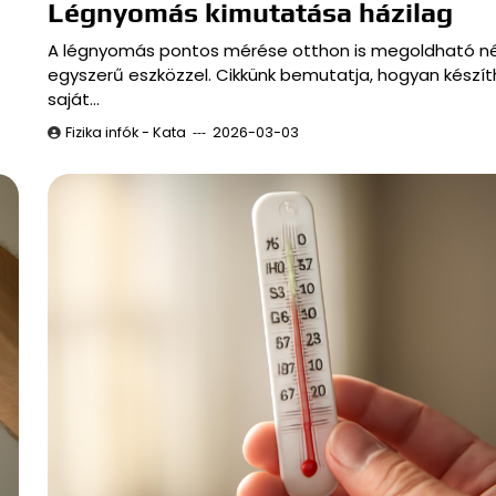
Légnyomás kimutatása házilag
A légnyomás pontos mérése otthon is megoldható n
egyszerű eszközzel. Cikkünk bemutatja, hogyan készí
saját…
Fizika infók - Kata
2026-03-03