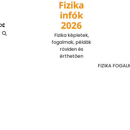
Fizika
Skip
to
infók
content
2026
Fizika képletek,
fogalmak, példák
röviden és
érthetően
FIZIKA FOGAL