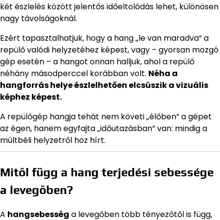
két észlelés között jelentős időeltolódás lehet, különösen
nagy távolságoknál.
Ezért tapasztalhatjuk, hogy a hang „le van maradva” a
repülő valódi helyzetéhez képest, vagy – gyorsan mozgó
gép esetén – a hangot onnan halljuk, ahol a repülő
néhány másodperccel korábban volt.
Néha a
hangforrás helye észlelhetően elcsúszik a vizuális
képhez képest.
A repülőgép hangja tehát nem követi „élőben” a gépet
az égen, hanem egyfajta „időutazásban” van: mindig a
múltbéli helyzetről hoz hírt.
Mitől függ a hang terjedési sebessége
a levegőben?
A
hangsebesség
a levegőben több tényezőtől is függ,