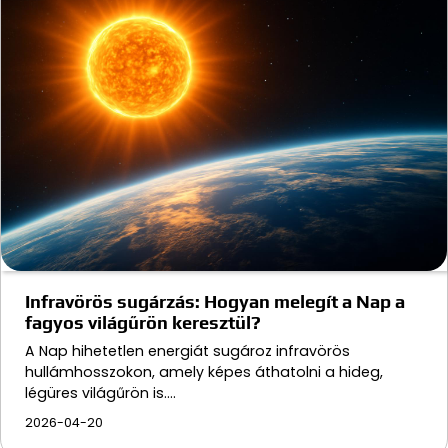
Infravörös sugárzás: Hogyan melegít a Nap a
fagyos világűrön keresztül?
A Nap hihetetlen energiát sugároz infravörös
hullámhosszokon, amely képes áthatolni a hideg,
légüres világűrön is.…
2026-04-20