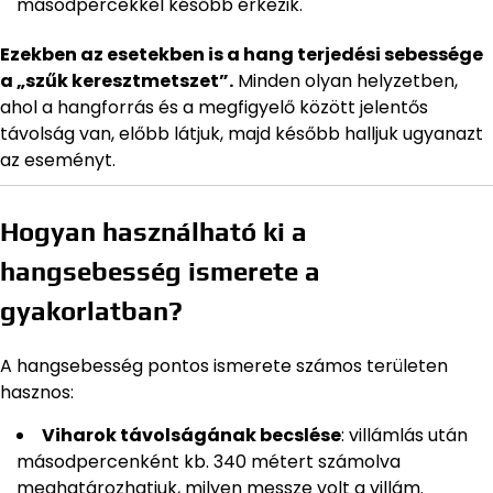
másodpercekkel később érkezik.
Ezekben az esetekben is a hang terjedési sebessége
a „szűk keresztmetszet”.
Minden olyan helyzetben,
ahol a hangforrás és a megfigyelő között jelentős
távolság van, előbb látjuk, majd később halljuk ugyanazt
az eseményt.
Hogyan használható ki a
hangsebesség ismerete a
gyakorlatban?
A hangsebesség pontos ismerete számos területen
hasznos:
Viharok távolságának becslése
: villámlás után
másodpercenként kb. 340 métert számolva
meghatározhatjuk, milyen messze volt a villám.