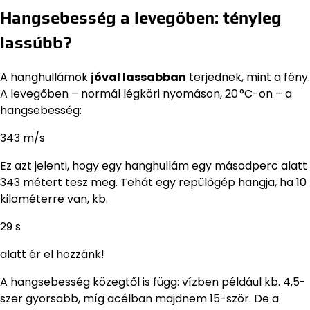
Hangsebesség a levegőben: tényleg
lassúbb?
A hanghullámok
jóval lassabban
terjednek, mint a fény.
A levegőben – normál légköri nyomáson, 20 °C-on – a
hangsebesség:
343 m/s
Ez azt jelenti, hogy egy hanghullám egy másodperc alatt
343 métert tesz meg. Tehát egy repülőgép hangja, ha 10
kilométerre van, kb.
29 s
alatt ér el hozzánk!
A hangsebesség közegtől is függ: vízben például kb. 4,5-
szer gyorsabb, míg acélban majdnem 15-ször. De a