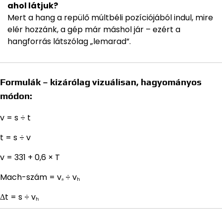
ahol látjuk?
Mert a hang a repülő múltbéli pozíciójából indul, mire
elér hozzánk, a gép már máshol jár – ezért a
hangforrás látszólag „lemarad”.
Formulák – kizárólag vizuálisan, hagyományos
módon:
v = s ÷ t
t = s ÷ v
v = 331 + 0,6 × T
Mach-szám = vₐ ÷ vₕ
Δt = s ÷ vₕ