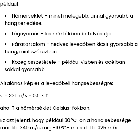
például:
Hőmérséklet – minél melegebb, annál gyorsabb a
hang terjedése.
Légnyomás – kis mértékben befolyásolja.
Páratartalom – nedves levegőben kicsit gyorsabb a
hang, mint szárazban.
Közeg összetétele – például vízben és acélban
sokkal gyorsabb.
Általános képlet a levegőbeli hangsebességre:
v = 331 m/s + 0,6 × T
ahol T a hőmérséklet Celsius-fokban.
Ez azt jelenti, hogy például 30 °C-on a hang sebessége
már kb. 349 m/s, míg -10 °C-on csak kb. 325 m/s.