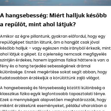
A hangsebesség: Miért halljuk később
a repülőt, mint ahol látjuk?
Amikor az égre pillantunk, gyakran előfordul, hogy egy
repülőgépet tisztán látunk, ám a hangját csak jóval
később halljuk – vagy egészen más irányból érkezik, mint
ahol látjuk a gépet. Ez a jelenség nemcsak megfigyelés
szintjén érdekes, hanem izgalmas fizikai háttere is van: a
fény és a hang terjedési sebességének drámai
különbsége. Ennek megértése sokat segít abban, hogy
tudatosabban érzékeljük a körülöttünk zajló világot.
A hangsebesség és fénysebesség közötti különbség a
klasszikus fizika egyik legfontosabb tapasztalati ténye.
Ezek a mennyiségek alapvetően meghatározzák, hogy
miként érzékelünk eseményeket, például viharokban a