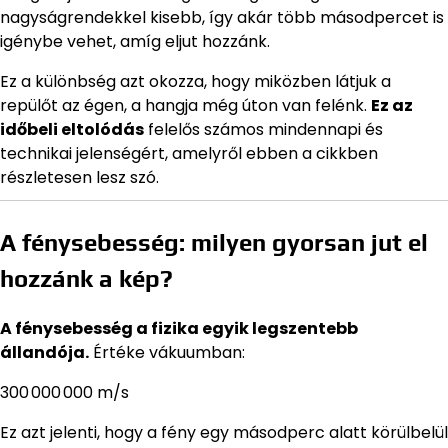
nagyságrendekkel kisebb, így akár több másodpercet is
igénybe vehet, amíg eljut hozzánk.
Ez a különbség azt okozza, hogy miközben látjuk a
repülőt az égen, a hangja még úton van felénk.
Ez az
időbeli eltolódás
felelős számos mindennapi és
technikai jelenségért, amelyről ebben a cikkben
részletesen lesz szó.
A fénysebesség: milyen gyorsan jut el
hozzánk a kép?
A fénysebesség a fizika egyik legszentebb
állandója.
Értéke vákuumban:
300 000 000 m/s
Ez azt jelenti, hogy a fény egy másodperc alatt körülbelül