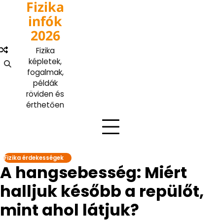
Fizika
Skip
to
infók
content
2026
Fizika
képletek,
fogalmak,
példák
röviden és
érthetően
Fizika érdekességek
A hangsebesség: Miért
halljuk később a repülőt,
mint ahol látjuk?