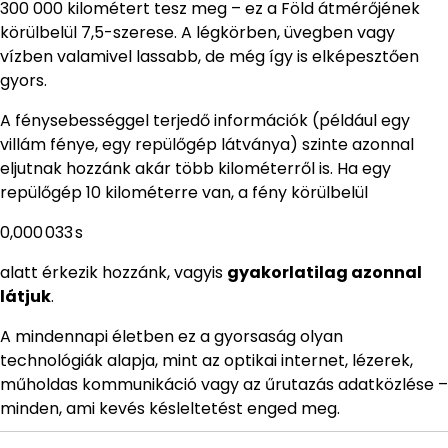
300 000 kilométert tesz meg – ez a Föld átmérőjének
körülbelül 7,5-szerese. A légkörben, üvegben vagy
vízben valamivel lassabb, de még így is elképesztően
gyors.
A fénysebességgel terjedő információk (például egy
villám fénye, egy repülőgép látványa) szinte azonnal
eljutnak hozzánk akár több kilométerről is. Ha egy
repülőgép 10 kilométerre van, a fény körülbelül
0,000 033 s
alatt érkezik hozzánk, vagyis
gyakorlatilag azonnal
látjuk
.
A mindennapi életben ez a gyorsaság olyan
technológiák alapja, mint az optikai internet, lézerek,
műholdas kommunikáció vagy az űrutazás adatközlése –
minden, ami kevés késleltetést enged meg.