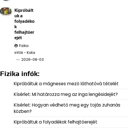
Kipróbált
uk a
folyadéko
k
felhajtóer
ejét
Fizika
infók - Kata
2026-08-03
Fizika infók:
Kipróbáltuk a mágneses mező láthatóvá tételét
Kísérlet: Mi határozza meg az inga lengésidejét?
Kísérlet: Hogyan védhető meg egy tojás zuhanás
közben?
Kipróbáltuk a folyadékok felhajtóerejét