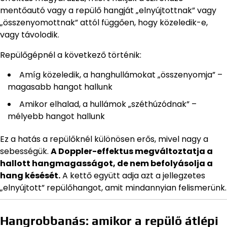
mentőautó vagy a repülő hangját „elnyújtottnak” vagy
„összenyomottnak” attól függően, hogy közeledik-e,
vagy távolodik.
Repülőgépnél a következő történik:
Amíg közeledik, a hanghullámokat „összenyomja” –
magasabb hangot hallunk
Amikor elhalad, a hullámok „széthúzódnak” –
mélyebb hangot hallunk
Ez a hatás a repülőknél különösen erős, mivel nagy a
sebességük.
A Doppler-effektus megváltoztatja a
hallott hangmagasságot, de nem befolyásolja a
hang késését.
A kettő együtt adja azt a jellegzetes
„elnyújtott” repülőhangot, amit mindannyian felismerünk.
Hangrobbanás: amikor a repülő átlépi