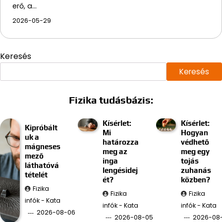
erő, a…
2026-05-29
Keresés
Keresés
Fizika tudásbázis:
Kísérlet:
Kísérlet:
Kipróbált
Mi
Hogyan
uk a
határozza
védhető
mágneses
meg az
meg egy
mező
inga
tojás
láthatóvá
lengésidej
zuhanás
tételét
ét?
közben?
Fizika
Fizika
Fizika
infók - Kata
infók - Kata
infók - Kata
2026-08-06
2026-08-05
2026-08