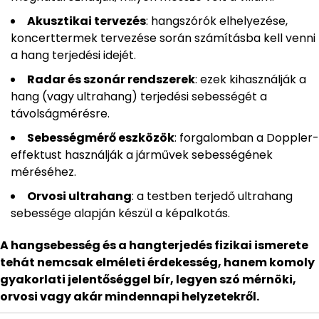
Akusztikai tervezés
: hangszórók elhelyezése,
koncerttermek tervezése során számításba kell venni
a hang terjedési idejét.
Radar és szonár rendszerek
: ezek kihasználják a
hang (vagy ultrahang) terjedési sebességét a
távolságmérésre.
Sebességmérő eszközök
: forgalomban a Doppler-
effektust használják a járművek sebességének
méréséhez.
Orvosi ultrahang
: a testben terjedő ultrahang
sebessége alapján készül a képalkotás.
A hangsebesség és a hangterjedés fizikai ismerete
tehát nemcsak elméleti érdekesség, hanem komoly
gyakorlati jelentőséggel bír, legyen szó mérnöki,
orvosi vagy akár mindennapi helyzetekről.