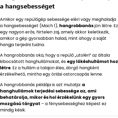
a hangsebességet
Amikor egy repülőgép sebessége eléri vagy meghaladja
a hangsebességet (Mach 1),
hangrobbanás
jön létre. Ez
egy nagyon erős, hirtelen zaj, amely akkor keletkezik,
amikor a gép gyorsabban halad, mint ahogy a saját
hangja terjedni tudna.
A hangrobbanás oka, hogy a repülő „utoléri” az általa
kibocsátott hanghullámokat, és
egy lökéshullámot hoz
létre
. Ez a hullám a talajon éles, dörgő hangként
érzékelhető, mintha egy óriási ostorcsapás lenne.
A hangrobbanás példája is azt mutatja:
a
hanghullámok terjedési sebessége az, ami
behatárolja, mikor és hol érzékelünk egy gyors
mozgású tárgyat
– a fénysebességhez képest ez
mindig késik.