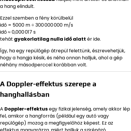
a hang elindult.
Ezzel szemben a fény körülbelül
idő = 5000 m ÷ 300 000 000 m/s
idő ≈ 0,000 017 s
tehát
gyakorlatilag nulla idő alatt
ér ide.
Így, ha egy repülőgép átrepül felettünk, észrevehetjük,
hogy a hangja késik, és néha onnan halljuk, ahol a gép
néhány másodperccel korábban volt.
A Doppler-effektus szerepe a
hanghallásban
A
Doppler-effektus
egy fizikai jelenség, amely akkor lép
fel, amikor a hangforrás (például egy autó vagy
repülőgép) mozog a megfigyelőhöz képest. Ez az
effektus magyarázza, miért halljuk a szirénázó