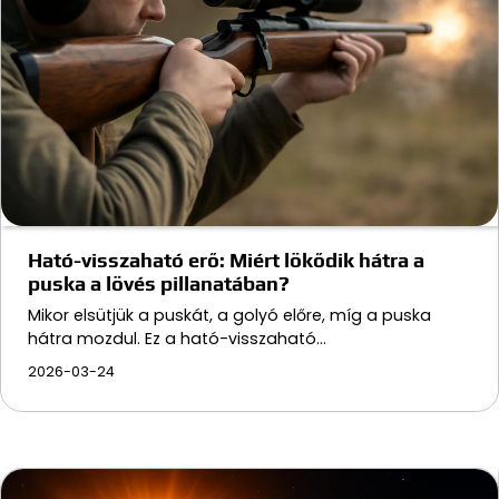
Ható-visszaható erő: Miért lökődik hátra a
puska a lövés pillanatában?
Mikor elsütjük a puskát, a golyó előre, míg a puska
hátra mozdul. Ez a ható-visszaható…
2026-03-24