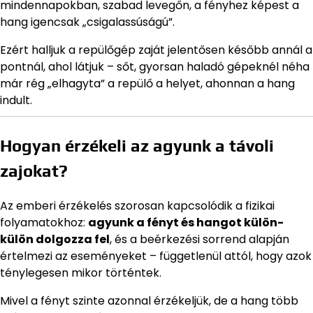
mindennapokban, szabad levegőn, a fényhez képest a
hang igencsak „csigalassúságú”.
Ezért halljuk a repülőgép zaját jelentősen később annál a
pontnál, ahol látjuk – sőt, gyorsan haladó gépeknél néha
már rég „elhagyta” a repülő a helyet, ahonnan a hang
indult.
Hogyan érzékeli az agyunk a távoli
zajokat?
Az emberi érzékelés szorosan kapcsolódik a fizikai
folyamatokhoz:
agyunk a fényt és hangot külön-
külön dolgozza fel
, és a beérkezési sorrend alapján
értelmezi az eseményeket – függetlenül attól, hogy azok
ténylegesen mikor történtek.
Mivel a fényt szinte azonnal érzékeljük, de a hang több