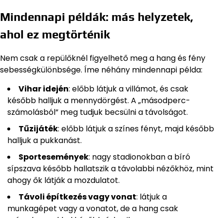
Mindennapi példák: más helyzetek,
ahol ez megtörténik
Nem csak a repülőknél figyelhető meg a hang és fény
sebességkülönbsége. Íme néhány mindennapi példa:
Vihar idején
: előbb látjuk a villámot, és csak
később halljuk a mennydörgést. A „másodperc-
számolásból” meg tudjuk becsülni a távolságot.
Tűzijáték
: előbb látjuk a színes fényt, majd később
halljuk a pukkanást.
Sportesemények
: nagy stadionokban a bíró
sípszava később hallatszik a távolabbi nézőkhöz, mint
ahogy ők látják a mozdulatot.
Távoli építkezés vagy vonat
: látjuk a
munkagépet vagy a vonatot, de a hang csak