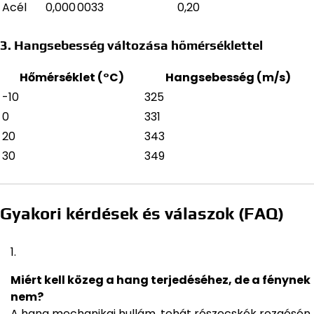
Acél
0,000 0033
0,20
3. Hangsebesség változása hőmérséklettel
Hőmérséklet (°C)
Hangsebesség (m/s)
-10
325
0
331
20
343
30
349
Gyakori kérdések és válaszok (FAQ)
Miért kell közeg a hang terjedéséhez, de a fénynek
nem?
A hang mechanikai hullám, tehát részecskék rezgésén