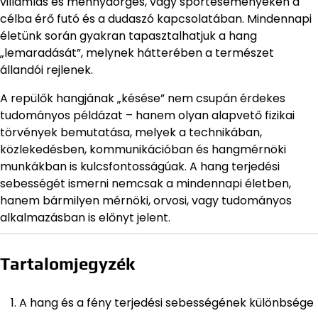
villámlás és mennydörgés, vagy sporteseményeken a
célba érő futó és a dudaszó kapcsolatában. Mindennapi
életünk során gyakran tapasztalhatjuk a hang
„lemaradását”, melynek hátterében a természet
állandói rejlenek.
A repülők hangjának „késése” nem csupán érdekes
tudományos példázat – hanem olyan alapvető fizikai
törvények bemutatása, melyek a technikában,
közlekedésben, kommunikációban és hangmérnöki
munkákban is kulcsfontosságúak. A hang terjedési
sebességét ismerni nemcsak a mindennapi életben,
hanem bármilyen mérnöki, orvosi, vagy tudományos
alkalmazásban is előnyt jelent.
Tartalomjegyzék
A hang és a fény terjedési sebességének különbsége