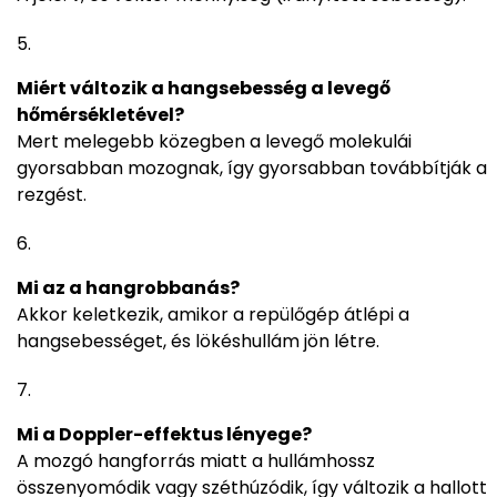
Miért változik a hangsebesség a levegő
hőmérsékletével?
Mert melegebb közegben a levegő molekulái
gyorsabban mozognak, így gyorsabban továbbítják a
rezgést.
Mi az a hangrobbanás?
Akkor keletkezik, amikor a repülőgép átlépi a
hangsebességet, és lökéshullám jön létre.
Mi a Doppler-effektus lényege?
A mozgó hangforrás miatt a hullámhossz
összenyomódik vagy széthúzódik, így változik a hallott