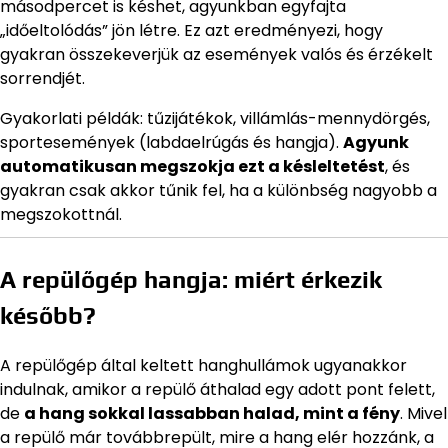
másodpercet is késhet, agyunkban egyfajta
„időeltolódás” jön létre. Ez azt eredményezi, hogy
gyakran összekeverjük az események valós és érzékelt
sorrendjét.
Gyakorlati példák: tűzijátékok, villámlás-mennydörgés,
sportesemények (labdaelrúgás és hangja).
Agyunk
automatikusan megszokja ezt a késleltetést
, és
gyakran csak akkor tűnik fel, ha a különbség nagyobb a
megszokottnál.
A repülőgép hangja: miért érkezik
később?
A repülőgép által keltett hanghullámok ugyanakkor
indulnak, amikor a repülő áthalad egy adott pont felett,
de
a hang sokkal lassabban halad, mint a fény
. Mivel
a repülő már továbbrepült, mire a hang elér hozzánk, a