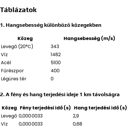
Táblázatok
1. Hangsebesség különböző közegekben
Közeg
Hangsebesség (m/s)
Levegő (20°C)
343
Víz
1482
Acél
5100
Fűrészpor
400
Légüres tér
0
2. A fény és hang terjedési ideje 1 km távolságra
Közeg
Fény terjedési idő (s)
Hang terjedési idő (s)
Levegő
0,000 0033
2,9
Víz
0,000 0033
0,68