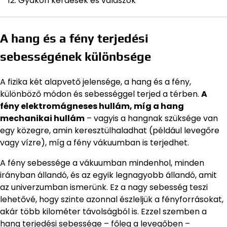
Gyakori kérdések és válaszok
A hang és a fény terjedési
sebességének különbsége
A fizika két alapvető jelensége, a hang és a fény,
különböző módon és sebességgel terjed a térben.
A
fény elektromágneses hullám, míg a hang
mechanikai hullám
– vagyis a hangnak szüksége van
egy közegre, amin keresztülhaladhat (például levegőre
vagy vízre), míg a fény vákuumban is terjedhet.
A fény sebessége a vákuumban mindenhol, minden
irányban állandó, és az egyik legnagyobb állandó, amit
az univerzumban ismerünk. Ez a nagy sebesség teszi
lehetővé, hogy szinte azonnal észleljük a fényforrásokat,
akár több kilométer távolságból is. Ezzel szemben a
hang terjedési sebessége – főleg a levegőben –