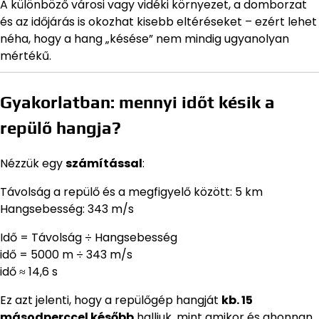
A különböző városi vagy vidéki környezet, a domborzat
és az időjárás is okozhat kisebb eltéréseket – ezért lehet
néha, hogy a hang „késése” nem mindig ugyanolyan
mértékű.
Gyakorlatban: mennyi időt késik a
repülő hangja?
Nézzük egy
számítással
:
Távolság a repülő és a megfigyelő között: 5 km
Hangsebesség: 343 m/s
Idő = Távolság ÷ Hangsebesség
idő = 5000 m ÷ 343 m/s
idő ≈ 14,6 s
Ez azt jelenti, hogy a repülőgép hangját
kb. 15
másodperccel később
halljuk, mint amikor és ahonnan