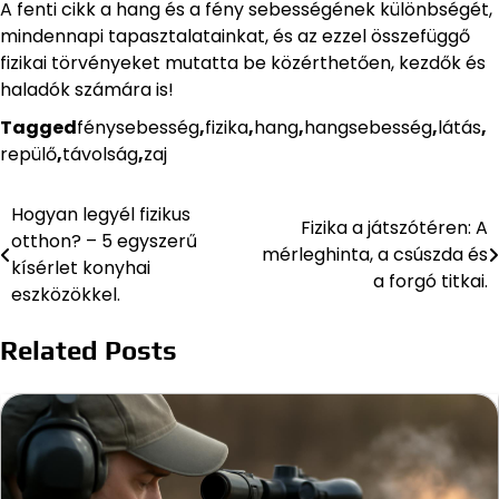
A fenti cikk a hang és a fény sebességének különbségét,
mindennapi tapasztalatainkat, és az ezzel összefüggő
fizikai törvényeket mutatta be közérthetően, kezdők és
haladók számára is!
Tagged
fénysebesség
,
fizika
,
hang
,
hangsebesség
,
látás
,
repülő
,
távolság
,
zaj
Hogyan legyél fizikus
Bejegyzés
Fizika a játszótéren: A
otthon? – 5 egyszerű
mérleghinta, a csúszda és
navigáció
kísérlet konyhai
a forgó titkai.
eszközökkel.
Related Posts