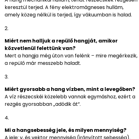
keresztül terjed. A fény elektromágneses hullám,
amely közeg nélkül is terjed, így vákuumban is halad.
Miért nem halljuk a repülő hangját, amikor
közvetlenül felettünk van?
Mert a hangja még úton van felénk – mire megérkezik,
a repülő már messzebb haladt.
Miért gyorsabb a hang vízben, mint a levegőben?
A víz részecskéi közelebb vannak egymáshoz, ezért a
rezgés gyorsabban „adódik át”.
Mi a hangsebesség jele, és milyen mennyiség?
A jele: v, és vektor mennyiség (irányított sebesség).