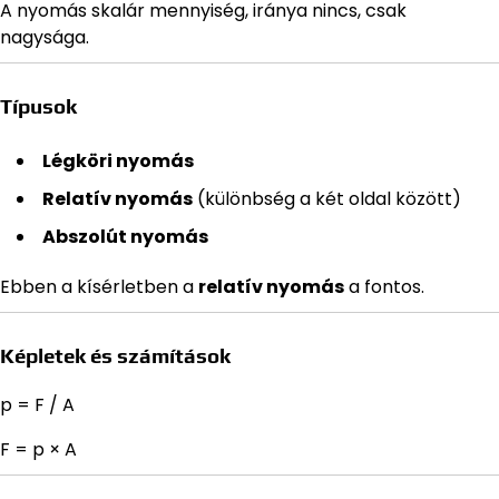
A nyomás skalár mennyiség, iránya nincs, csak
nagysága.
Típusok
Légköri nyomás
Relatív nyomás
(különbség a két oldal között)
Abszolút nyomás
Ebben a kísérletben a
relatív nyomás
a fontos.
Képletek és számítások
p = F / A
F = p × A