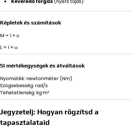
Keveredő forgás
(nyers tojás)
Képletek és számítások
M = I × α
L = I × ω
SI mértékegységek és átváltások
Nyomaték: newtonméter (Nm)
Szögsebesség: rad/s
Tehetetlenség: kg·m²
Jegyzetelj: Hogyan rögzítsd a
tapasztalataid