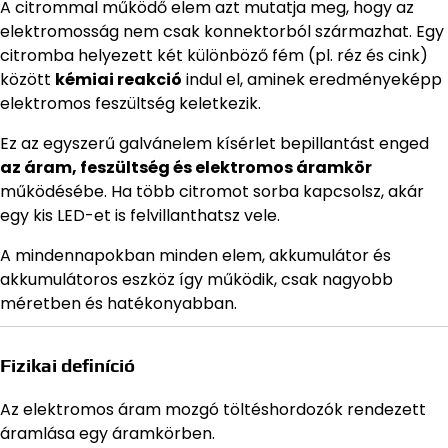
A citrommal működő elem azt mutatja meg, hogy az
elektromosság nem csak konnektorból származhat. Egy
citromba helyezett két különböző fém (pl. réz és cink)
között
kémiai reakció
indul el, aminek eredményeképp
elektromos feszültség keletkezik.
Ez az egyszerű galvánelem kísérlet bepillantást enged
az áram, feszültség és elektromos áramkör
működésébe. Ha több citromot sorba kapcsolsz, akár
egy kis LED-et is felvillanthatsz vele.
A mindennapokban minden elem, akkumulátor és
akkumulátoros eszköz így működik, csak nagyobb
méretben és hatékonyabban.
Fizikai definíció
Az elektromos áram mozgó töltéshordozók rendezett
áramlása egy áramkörben.