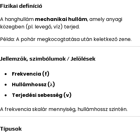
Fizikai definíció
A hanghullám
mechanikai hullám
, amely anyagi
közegben (pl. levegő, víz) terjed.
Példa: A pohár megkocogtatása után keletkező zene.
Jellemzők, szimbólumok / Jelölések
Frekvencia (f)
Hullámhossz (λ)
Terjedési sebesség (v)
A frekvencia skalár mennyiség, hullámhossz szintén.
Típusok