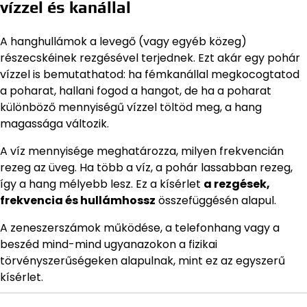
vízzel és kanállal
A hanghullámok a levegő (vagy egyéb közeg)
részecskéinek rezgésével terjednek. Ezt akár egy pohár
vízzel is bemutathatod: ha fémkanállal megkocogtatod
a poharat, hallani fogod a hangot, de ha a poharat
különböző mennyiségű vízzel töltöd meg, a hang
magassága változik.
A víz mennyisége meghatározza, milyen frekvencián
rezeg az üveg. Ha több a víz, a pohár lassabban rezeg,
így a hang mélyebb lesz. Ez a kísérlet
a rezgések,
frekvencia és hullámhossz
összefüggésén alapul.
A zeneszerszámok működése, a telefonhang vagy a
beszéd mind-mind ugyanazokon a fizikai
törvényszerűségeken alapulnak, mint ez az egyszerű
kísérlet.