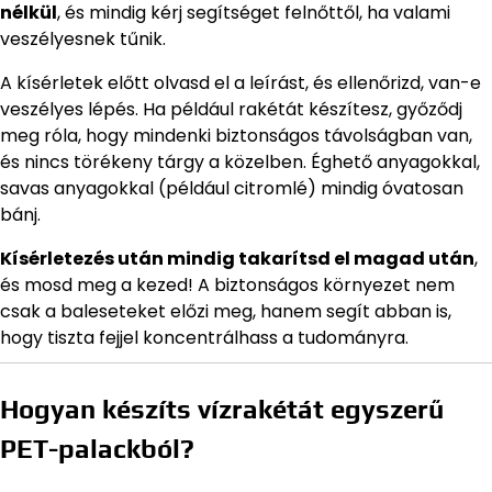
nélkül
, és mindig kérj segítséget felnőttől, ha valami
veszélyesnek tűnik.
A kísérletek előtt olvasd el a leírást, és ellenőrizd, van-e
veszélyes lépés. Ha például rakétát készítesz, győződj
meg róla, hogy mindenki biztonságos távolságban van,
és nincs törékeny tárgy a közelben. Éghető anyagokkal,
savas anyagokkal (például citromlé) mindig óvatosan
bánj.
Kísérletezés után mindig takarítsd el magad után
,
és mosd meg a kezed! A biztonságos környezet nem
csak a baleseteket előzi meg, hanem segít abban is,
hogy tiszta fejjel koncentrálhass a tudományra.
Hogyan készíts vízrakétát egyszerű
PET-palackból?