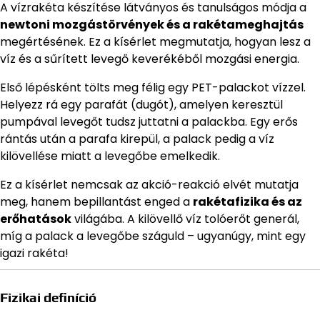
A vízrakéta készítése látványos és tanulságos módja a
newtoni mozgástörvények és a rakétameghajtás
megértésének. Ez a kísérlet megmutatja, hogyan lesz a
víz és a sűrített levegő keverékéből mozgási energia.
Első lépésként tölts meg félig egy PET-palackot vízzel.
Helyezz rá egy parafát (dugót), amelyen keresztül
pumpával levegőt tudsz juttatni a palackba. Egy erős
rántás után a parafa kirepül, a palack pedig a víz
kilövellése miatt a levegőbe emelkedik.
Ez a kísérlet nemcsak az akció-reakció elvét mutatja
meg, hanem bepillantást enged a
rakétafizika és az
erőhatások
világába. A kilövellő víz tolóerőt generál,
míg a palack a levegőbe száguld – ugyanúgy, mint egy
igazi rakéta!
Fizikai definíció