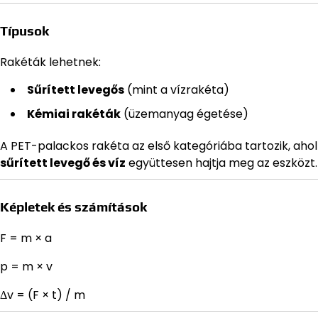
Típusok
Rakéták lehetnek:
Sűrített levegős
(mint a vízrakéta)
Kémiai rakéták
(üzemanyag égetése)
A PET-palackos rakéta az első kategóriába tartozik, ahol
sűrített levegő és víz
együttesen hajtja meg az eszközt.
Képletek és számítások
F = m × a
p = m × v
Δv = (F × t) / m