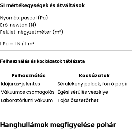
SI mértékegységek és átváltások
Nyomás: pascal (Pa)
Erő: newton (N)
Felület: négyzetméter (m²)
1 Pa = 1 N / 1 m²
Felhasználás és kockázatok táblázata
Felhasználás
Kockázatok
Időjárás-jelentés
Sérülékeny palack, forró papír
Vákuumos csomagolás
Égési sérülés veszélye
Laboratóriumi vákuum
Tojás összetörhet
Hanghullámok megfigyelése pohár