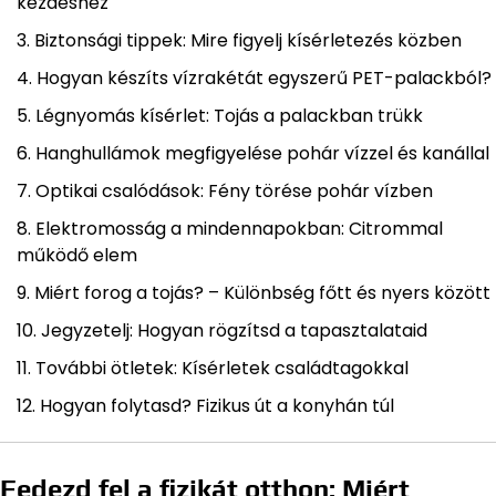
kezdéshez
Biztonsági tippek: Mire figyelj kísérletezés közben
Hogyan készíts vízrakétát egyszerű PET-palackból?
Légnyomás kísérlet: Tojás a palackban trükk
Hanghullámok megfigyelése pohár vízzel és kanállal
Optikai csalódások: Fény törése pohár vízben
Elektromosság a mindennapokban: Citrommal
működő elem
Miért forog a tojás? – Különbség főtt és nyers között
Jegyzetelj: Hogyan rögzítsd a tapasztalataid
További ötletek: Kísérletek családtagokkal
Hogyan folytasd? Fizikus út a konyhán túl
Fedezd fel a fizikát otthon: Miért