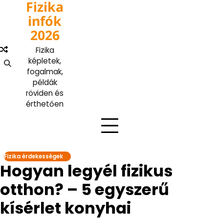
Fizika
Skip
to
infók
content
2026
Fizika
képletek,
fogalmak,
példák
röviden és
érthetően
Fizika érdekességek
Hogyan legyél fizikus
otthon? – 5 egyszerű
kísérlet konyhai