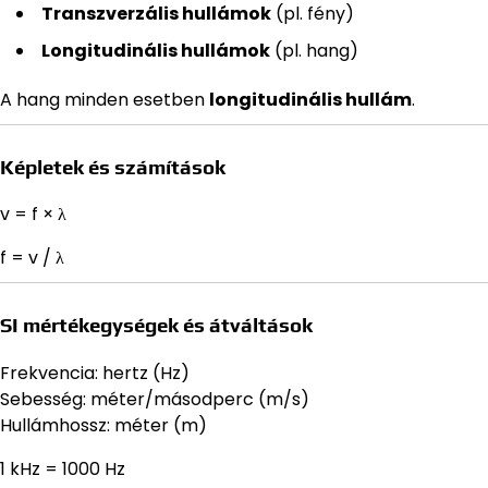
Transzverzális hullámok
(pl. fény)
Longitudinális hullámok
(pl. hang)
A hang minden esetben
longitudinális hullám
.
Képletek és számítások
v = f × λ
f = v / λ
SI mértékegységek és átváltások
Frekvencia: hertz (Hz)
Sebesség: méter/másodperc (m/s)
Hullámhossz: méter (m)
1 kHz = 1000 Hz