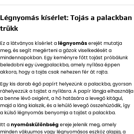
Légnyomás kísérlet: Tojás a palackban
trükk
Ez a látványos kísérlet a
légnyomás
erejét mutatja
meg, és segít megérteni a gázok viselkedését a
mindennapokban. Egy keményre főtt tojást próbálunk
beledobni egy üvegpalackba, amely nyílása éppen
akkora, hogy a tojás csak nehezen fér át rajta.
Egy kis darab égő papírt helyezünk a palackba, gyorsan
ráhelyezzük a tojást a nyílásra. A papír lángja elhasználja
a benne lévő oxigént, a hő hatására a levegő kitágul,
majd a láng kialszik, és a lehűlő levegő összehúzódik, így
a külső légnyomás benyomja a tojást a palackba.
Itt a
nyomáskülönbség
ereje jelenik meg, amely
minden vákuumos vagy légnyomásos eszköz alapja, a