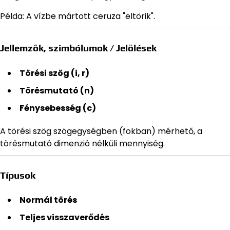
Példa: A vízbe mártott ceruza "eltörik".
Jellemzők, szimbólumok / Jelölések
Törési szög (i, r)
Törésmutató (n)
Fénysebesség (c)
A törési szög szögegységben (fokban) mérhető, a
törésmutató dimenzió nélküli mennyiség.
Típusok
Normál törés
Teljes visszaverődés