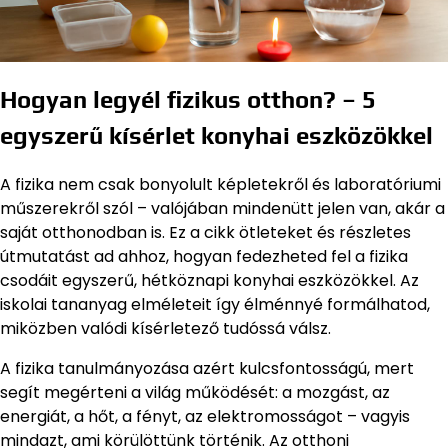
Hogyan legyél fizikus otthon? – 5
egyszerű kísérlet konyhai eszközökkel
A fizika nem csak bonyolult képletekről és laboratóriumi
műszerekről szól – valójában mindenütt jelen van, akár a
saját otthonodban is. Ez a cikk ötleteket és részletes
útmutatást ad ahhoz, hogyan fedezheted fel a fizika
csodáit egyszerű, hétköznapi konyhai eszközökkel. Az
iskolai tananyag elméleteit így élménnyé formálhatod,
miközben valódi kísérletező tudóssá válsz.
A fizika tanulmányozása azért kulcsfontosságú, mert
segít megérteni a világ működését: a mozgást, az
energiát, a hőt, a fényt, az elektromosságot – vagyis
mindazt, ami körülöttünk történik. Az otthoni