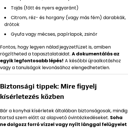
Tojás (főtt és nyers egyaránt)
Citrom, réz- és horgany (vagy más fém) darabkák,
drótok
Gyufa vagy mécses, papírlapok, zsinór
Fontos, hogy legyen nálad jegyzetfüzet is, amiben
rögzítheted a tapasztalataidat.
A dokumentálás az
egyik legfontosabb lépés!
A későbbi újraalkotáshoz
vagy a tanulságok levonásához elengedhetetlen.
Biztonsági tippek: Mire figyelj
kísérletezés közben
Bár a konyhai kísérletek általában biztonságosak, mindig
tartsd szem előtt az alapvető óvintézkedéseket.
Soha
ne dolgozz forró vízzel vagy nyílt lánggal felügyelet