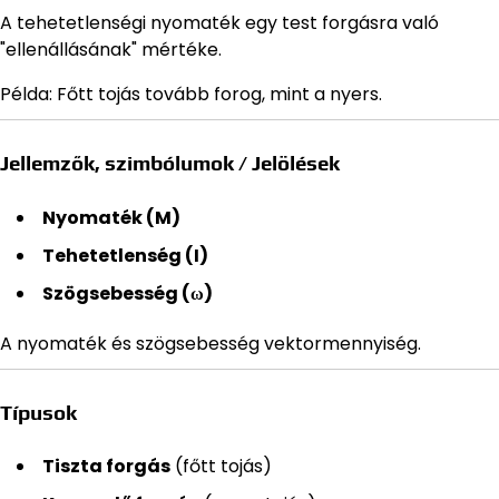
A tehetetlenségi nyomaték egy test forgásra való
"ellenállásának" mértéke.
Példa: Főtt tojás tovább forog, mint a nyers.
Jellemzők, szimbólumok / Jelölések
Nyomaték (M)
Tehetetlenség (I)
Szögsebesség (ω)
A nyomaték és szögsebesség vektormennyiség.
Típusok
Tiszta forgás
(főtt tojás)