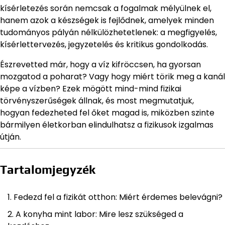
kísérletezés során nemcsak a fogalmak mélyülnek el,
hanem azok a készségek is fejlődnek, amelyek minden
tudományos pályán nélkülözhetetlenek: a megfigyelés,
kísérlettervezés, jegyzetelés és kritikus gondolkodás.
Észrevetted már, hogy a víz kifröccsen, ha gyorsan
mozgatod a poharat? Vagy hogy miért törik meg a kanál
képe a vízben? Ezek mögött mind-mind fizikai
törvényszerűségek állnak, és most megmutatjuk,
hogyan fedezheted fel őket magad is, miközben szinte
bármilyen életkorban elindulhatsz a fizikusok izgalmas
útján.
Tartalomjegyzék
Fedezd fel a fizikát otthon: Miért érdemes belevágni?
A konyha mint labor: Mire lesz szükséged a