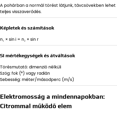
A pohárban a normál törést látjunk, távcsövekben lehet
teljes visszaverődés.
Képletek és számítások
n₁ × sin i = n₂ × sin r
SI mértékegységek és átváltások
Törésmutató: dimenzió nélküli
Szög: fok (°) vagy radián
Sebesség: méter/másodperc (m/s)
Elektromosság a mindennapokban:
Citrommal működő elem