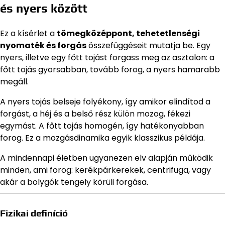
és nyers között
Ez a kísérlet a
tömegközéppont, tehetetlenségi
nyomaték és forgás
összefüggéseit mutatja be. Egy
nyers, illetve egy főtt tojást forgass meg az asztalon: a
főtt tojás gyorsabban, tovább forog, a nyers hamarabb
megáll.
A nyers tojás belseje folyékony, így amikor elindítod a
forgást, a héj és a belső rész külön mozog, fékezi
egymást. A főtt tojás homogén, így hatékonyabban
forog. Ez a mozgásdinamika egyik klasszikus példája.
A mindennapi életben ugyanezen elv alapján működik
minden, ami forog: kerékpárkerekek, centrifuga, vagy
akár a bolygók tengely körüli forgása.
Fizikai definíció