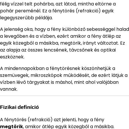
félig vízzel telt pohárba, azt látod, mintha eltörne a
pohár pereménél. Ez a fénytörés (refrakció) egyik
legegyszerűbb példája.
A jelenség oka, hogy a fény különböző sebességgel halad
a levegőben és a vízben, ezért amikor a fény átlép az
egyik közegből a másikba, megtörik, irányt változtat. Ez
az alapja az összes lencsének, távcsőnek és optikai
eszköznek.
A mindennapokban a fénytörésnek köszönhetjük a
szemüvegek, mikroszkópok működését, de ezért látjuk a
vízben lévő tárgyakat is máshol, mint ahol valójában
vannak.
Fizikai definíció
A fénytörés (refrakció) azt jelenti, hogy a fény
megtörik
, amikor átlép egyik közegből a másikba.