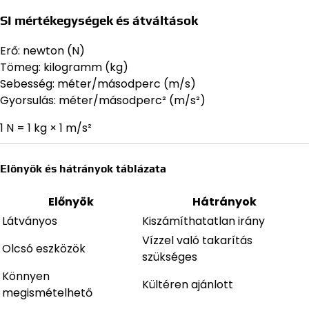
SI mértékegységek és átváltások
Erő: newton (N)
Tömeg: kilogramm (kg)
Sebesség: méter/másodperc (m/s)
Gyorsulás: méter/másodperc² (m/s²)
1 N = 1 kg × 1 m/s²
Előnyök és hátrányok táblázata
Előnyök
Hátrányok
Látványos
Kiszámíthatatlan irány
Vízzel való takarítás
Olcsó eszközök
szükséges
Könnyen
Kültéren ajánlott
megismételhető