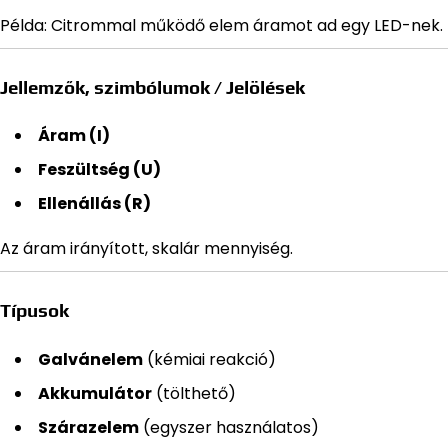
Példa: Citrommal működő elem áramot ad egy LED-nek.
Jellemzők, szimbólumok / Jelölések
Áram (I)
Feszültség (U)
Ellenállás (R)
Az áram irányított, skalár mennyiség.
Típusok
Galvánelem
(kémiai reakció)
Akkumulátor
(tölthető)
Szárazelem
(egyszer használatos)