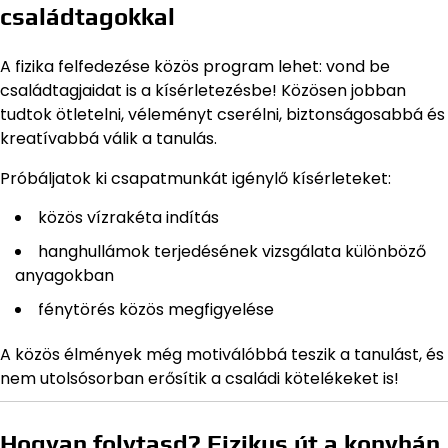
családtagokkal
A fizika felfedezése közös program lehet: vond be
családtagjaidat is a kísérletezésbe! Közösen jobban
tudtok ötletelni, véleményt cserélni, biztonságosabbá és
kreatívabbá válik a tanulás.
Próbáljatok ki csapatmunkát igénylő kísérleteket:
közös vízrakéta indítás
hanghullámok terjedésének vizsgálata különböző
anyagokban
fénytörés közös megfigyelése
A közös élmények még motiválóbbá teszik a tanulást, és
nem utolsósorban erősítik a családi kötelékeket is!
Hogyan folytasd? Fizikus út a konyhán