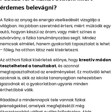
érdemes belevágni?
A fizika az anyag és energia viselkedését vizsgálja a
világban. Ha jobban szeretnéd érteni, miért működik egy
autó, hogyan készül az áram, vagy miért színes a
szivárvány, a fizika tanulmányozása segít. Mindez
nemcsak elmélet, hanem gyakorlati tapasztalat is lehet
– főleg, ha otthon látsz neki kísérletezni.
Az otthoni fizikai kísérletek előnye, hogy
kreatív módon
tesztelheted a tanultakat
, és azonnal
megtapasztalhatod az eredményeket. Ez motiváló lehet
azoknak is, akik az iskolai tananyagban nehezebben
igazodnak el; a gyakorlatban ugyanis minden
érthetőbbé válik.
Ráadásul a mindennapok tele vannak fizikai
jelenségekkel, amelyek megfejtésétől még
élvezetesebbé válhat a világ felfedezése. Akár