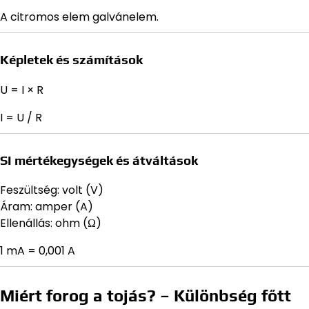
A citromos elem galvánelem.
Képletek és számítások
U = I × R
I = U / R
SI mértékegységek és átváltások
Feszültség: volt (V)
Áram: amper (A)
Ellenállás: ohm (Ω)
1 mA = 0,001 A
Miért forog a tojás? – Különbség főtt