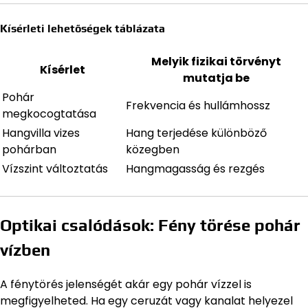
Kísérleti lehetőségek táblázata
Melyik fizikai törvényt
Kísérlet
mutatja be
Pohár
Frekvencia és hullámhossz
megkocogtatása
Hangvilla vizes
Hang terjedése különböző
pohárban
közegben
Vízszint változtatás
Hangmagasság és rezgés
Optikai csalódások: Fény törése pohár
vízben
A fénytörés jelenségét akár egy pohár vízzel is
megfigyelheted. Ha egy ceruzát vagy kanalat helyezel