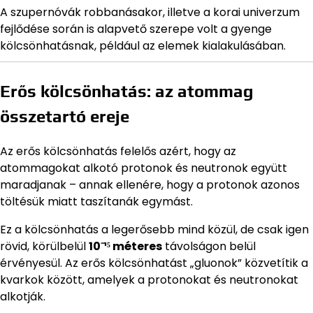
A szupernóvák robbanásakor, illetve a korai univerzum
fejlődése során is alapvető szerepe volt a gyenge
kölcsönhatásnak, például az elemek kialakulásában.
Erős kölcsönhatás: az atommag
összetartó ereje
Az erős kölcsönhatás felelős azért, hogy az
atommagokat alkotó protonok és neutronok együtt
maradjanak – annak ellenére, hogy a protonok azonos
töltésük miatt taszítanák egymást.
Ez a kölcsönhatás a legerősebb mind közül, de csak igen
rövid, körülbelül
10⁻¹⁵ méteres
távolságon belül
érvényesül. Az erős kölcsönhatást „gluonok” közvetítik a
kvarkok között, amelyek a protonokat és neutronokat
alkotják.