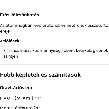
Erős kölcsönhatás
Az atommagban lévő protonok és neutronok összetartó
ereje.
Jelölések:
nincs klasszikus mennyiség; főként kvarkok, gluonok
szintjén
Főbb képletek és számítások
Gravitációs erő
F = G × (m₁ × m₂) ÷ r²
F: gravitációs erő (N)