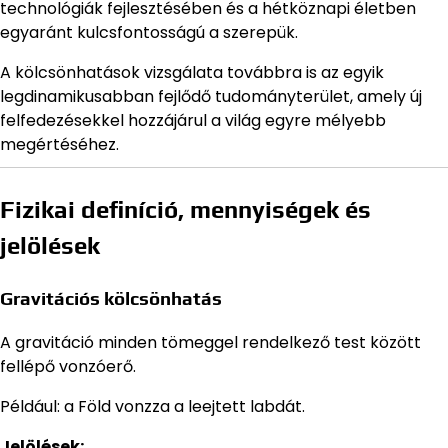
technológiák fejlesztésében és a hétköznapi életben
egyaránt kulcsfontosságú a szerepük.
A kölcsönhatások vizsgálata továbbra is az egyik
legdinamikusabban fejlődő tudományterület, amely új
felfedezésekkel hozzájárul a világ egyre mélyebb
megértéséhez.
Fizikai definíció, mennyiségek és
jelölések
Gravitációs kölcsönhatás
A gravitáció minden tömeggel rendelkező test között
fellépő vonzóerő.
Például: a Föld vonzza a leejtett labdát.
Jelölések: