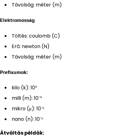
Távolság: méter (m)
Elektromosság
Töltés: coulomb (C)
Erő: newton (N)
Távolság: méter (m)
Prefixumok:
kilo (k): 10³
milli (m): 10⁻³
mikro (μ): 10⁻⁶
nano (n): 10⁻⁹
Átváltás példák: