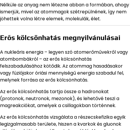
Nélküle az anyag nem létezne abban a formában, ahogy
ismerjük, mivel az atommagok szétrepülnének, így nem
jöhettek volna létre elemek, molekulák, élet.
Erős kölcsönhatás megnyilvánulásai
A nukleáris energia – legyen szó atomerőművekről vagy
atombombákról – az erős kölcsönhatás
felszabadulásához kötődik. Az atommag hasadásakor
vagy fúziójakor óriási mennyiségű energia szabadul fel,
melynek forrása az erős kölcsönhatás.
Az erős kölcsönhatás tartja össze a hadronokat
(protonok, neutronok, mezonok), és lehetővé teszi a
magreakciókat, amelyek a csillagokban történnek.
Az erős kölcsönhatás vizsgálata a részecskefizika egyik
legizgalmasabb területe, hiszen a kvarkok és gluonok