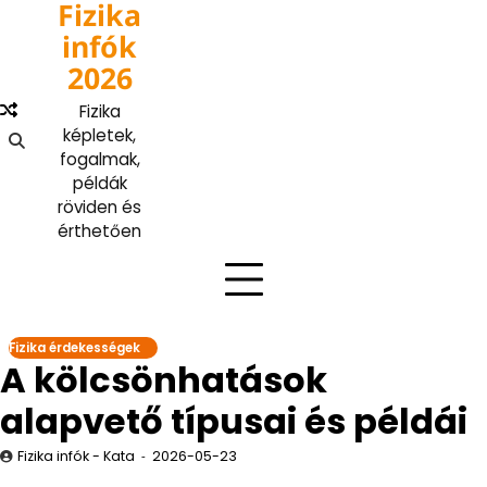
Fizika
Skip
to
infók
content
2026
Fizika
képletek,
fogalmak,
példák
röviden és
érthetően
Fizika érdekességek
A kölcsönhatások
alapvető típusai és példái
Fizika infók - Kata
2026-05-23