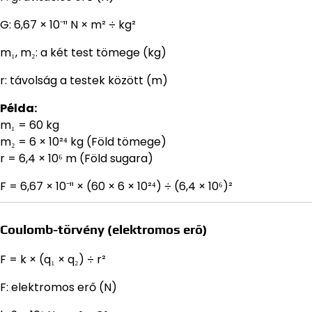
G: 6,67 × 10⁻¹¹ N × m² ÷ kg²
m₁, m₂: a két test tömege (kg)
r: távolság a testek között (m)
Példa:
m₁ = 60 kg
m₂ = 6 × 10²⁴ kg (Föld tömege)
r = 6,4 × 10⁶ m (Föld sugara)
F = 6,67 × 10⁻¹¹ × (60 × 6 × 10²⁴) ÷ (6,4 × 10⁶)²
Coulomb-törvény (elektromos erő)
F = k × (q₁ × q₂) ÷ r²
F: elektromos erő (N)