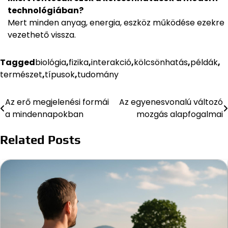
technológiában?
Mert minden anyag, energia, eszköz működése ezekre
vezethető vissza.
Tagged
biológia
,
fizika
,
interakció
,
kölcsönhatás
,
példák
,
természet
,
típusok
,
tudomány
Az erő megjelenési formái
Az egyenesvonalú változó
Bejegyzés
a mindennapokban
mozgás alapfogalmai
navigáció
Related Posts