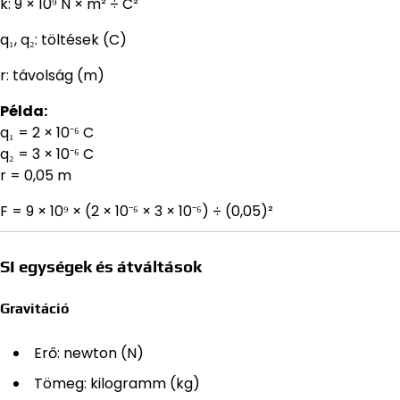
k: 9 × 10⁹ N × m² ÷ C²
q₁, q₂: töltések (C)
r: távolság (m)
Példa:
q₁ = 2 × 10⁻⁶ C
q₂ = 3 × 10⁻⁶ C
r = 0,05 m
F = 9 × 10⁹ × (2 × 10⁻⁶ × 3 × 10⁻⁶) ÷ (0,05)²
SI egységek és átváltások
Gravitáció
Erő: newton (N)
Tömeg: kilogramm (kg)