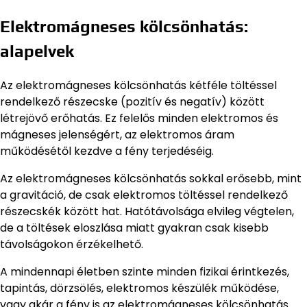
Elektromágneses kölcsönhatás:
alapelvek
Az elektromágneses kölcsönhatás kétféle töltéssel
rendelkező részecske (pozitív és negatív) között
létrejövő erőhatás. Ez felelős minden elektromos és
mágneses jelenségért, az elektromos áram
működésétől kezdve a fény terjedéséig.
Az elektromágneses kölcsönhatás sokkal erősebb, mint
a gravitáció, de csak elektromos töltéssel rendelkező
részecskék között hat. Hatótávolsága elvileg végtelen,
de a töltések eloszlása miatt gyakran csak kisebb
távolságokon érzékelhető.
A mindennapi életben szinte minden fizikai érintkezés,
tapintás, dörzsölés, elektromos készülék működése,
vagy akár a fény is az elektromágneses kölcsönhatás