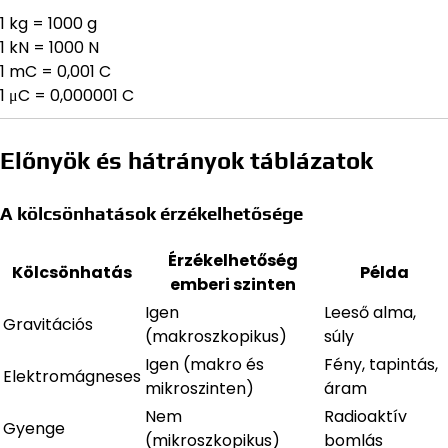
1 kg = 1000 g
1 kN = 1000 N
1 mC = 0,001 C
1 μC = 0,000001 C
Előnyök és hátrányok táblázatok
A kölcsönhatások érzékelhetősége
Érzékelhetőség
Kölcsönhatás
Példa
emberi szinten
Igen
Leeső alma,
Gravitációs
(makroszkopikus)
súly
Igen (makro és
Fény, tapintás,
Elektromágneses
mikroszinten)
áram
Nem
Radioaktív
Gyenge
(mikroszkopikus)
bomlás