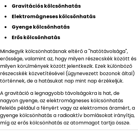
Gravitációs kölcsönhatás
Elektromágneses kölcsönhatás
Gyenge kölcsönhatás
Erős kölcsönhatás
Mindegyik kölcsönhatásnak eltérő a "hatótávolsága",
erőssége, valamint az, hogy milyen részecskék között és
milyen körülmények között jelentkezik. Ezek különböző
részecskék közvetítésével (úgynevezett bozonok által)
történnek, de a hatásukat nap mint nap érzékeljük.
A gravitáció a legnagyobb távolságokra is hat, de
nagyon gyenge, az elektromágneses kölcsönhatás
felelős például a fényért vagy az elektromos áramért, a
gyenge kölcsönhatás a radioaktív bomlásokat irányítja,
míg az erős kölcsönhatás az atommagot tartja össze.