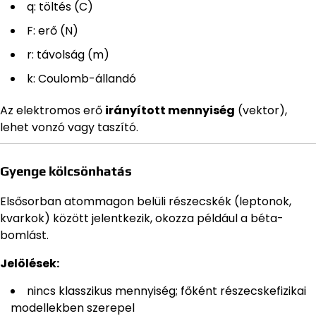
q: töltés (C)
F: erő (N)
r: távolság (m)
k: Coulomb-állandó
Az elektromos erő
irányított mennyiség
(vektor),
lehet vonzó vagy taszító.
Gyenge kölcsönhatás
Elsősorban atommagon belüli részecskék (leptonok,
kvarkok) között jelentkezik, okozza például a béta-
bomlást.
Jelölések:
nincs klasszikus mennyiség; főként részecskefizikai
modellekben szerepel