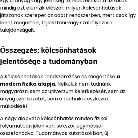
Egy új anyag vagy jelenség felfedezésekor a fizikusok
mindig azt elemzik először, milyen kölcsönhatások
játszanak szerepet az adott rendszerben, mert csak így
lehet megérteni, fejleszteni vagy szabályozni a
tulajdonságait.
Összegzés: kölcsönhatások
jelentősége a tudományban
A kölcsönhatások rendszerezése és megértése
a
modern fizika alapja
. Nélkülük nem tudnánk
magyarázni sem az univerzum keletkezését, sem az
anyag szerkezetét, sem a technikai eszközök
működését.
A négy alapvető kölcsönhatás minden fizikai
folyamatban jelen van, sokszor egymással
összefonódva. Tudományos kutatásokban, új