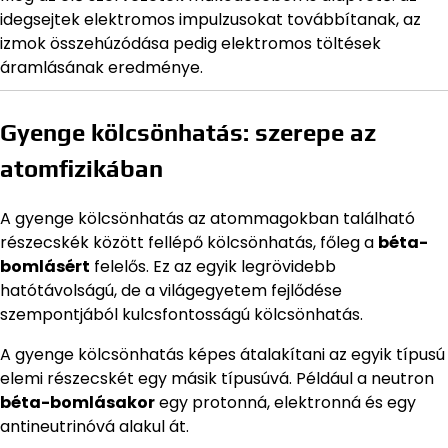
idegsejtek elektromos impulzusokat továbbítanak, az
izmok összehúzódása pedig elektromos töltések
áramlásának eredménye.
Gyenge kölcsönhatás: szerepe az
atomfizikában
A gyenge kölcsönhatás az atommagokban található
részecskék között fellépő kölcsönhatás, főleg a
béta-
bomlásért
felelős. Ez az egyik legrövidebb
hatótávolságú, de a világegyetem fejlődése
szempontjából kulcsfontosságú kölcsönhatás.
A gyenge kölcsönhatás képes átalakítani az egyik típusú
elemi részecskét egy másik típusúvá. Például a neutron
béta-bomlásakor
egy protonná, elektronná és egy
antineutrinóvá alakul át.