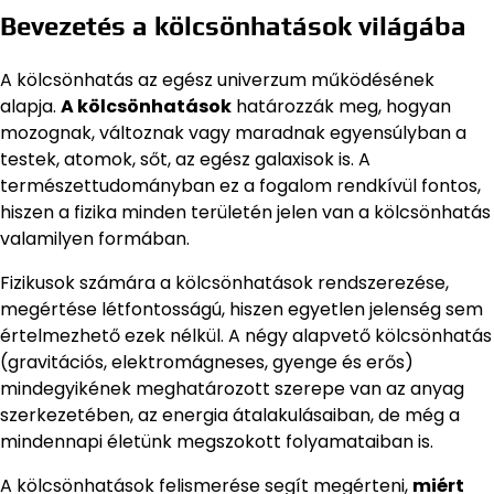
Bevezetés a kölcsönhatások világába
A kölcsönhatás az egész univerzum működésének
alapja.
A kölcsönhatások
határozzák meg, hogyan
mozognak, változnak vagy maradnak egyensúlyban a
testek, atomok, sőt, az egész galaxisok is. A
természettudományban ez a fogalom rendkívül fontos,
hiszen a fizika minden területén jelen van a kölcsönhatás
valamilyen formában.
Fizikusok számára a kölcsönhatások rendszerezése,
megértése létfontosságú, hiszen egyetlen jelenség sem
értelmezhető ezek nélkül. A négy alapvető kölcsönhatás
(gravitációs, elektromágneses, gyenge és erős)
mindegyikének meghatározott szerepe van az anyag
szerkezetében, az energia átalakulásaiban, de még a
mindennapi életünk megszokott folyamataiban is.
A kölcsönhatások felismerése segít megérteni,
miért