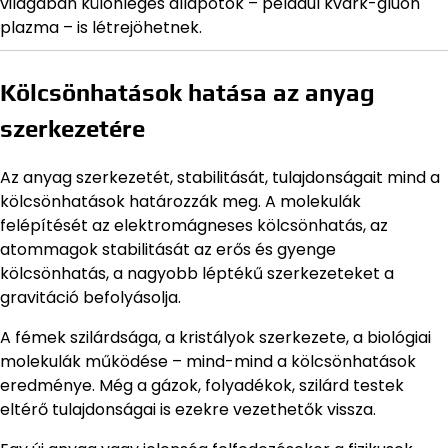
világában különleges állapotok – például kvark-gluon
plazma – is létrejöhetnek.
Kölcsönhatások hatása az anyag
szerkezetére
Az anyag szerkezetét, stabilitását, tulajdonságait mind a
kölcsönhatások határozzák meg. A molekulák
felépítését az elektromágneses kölcsönhatás, az
atommagok stabilitását az erős és gyenge
kölcsönhatás, a nagyobb léptékű szerkezeteket a
gravitáció befolyásolja.
A fémek szilárdsága, a kristályok szerkezete, a biológiai
molekulák működése – mind-mind a kölcsönhatások
eredménye. Még a gázok, folyadékok, szilárd testek
eltérő tulajdonságai is ezekre vezethetők vissza.