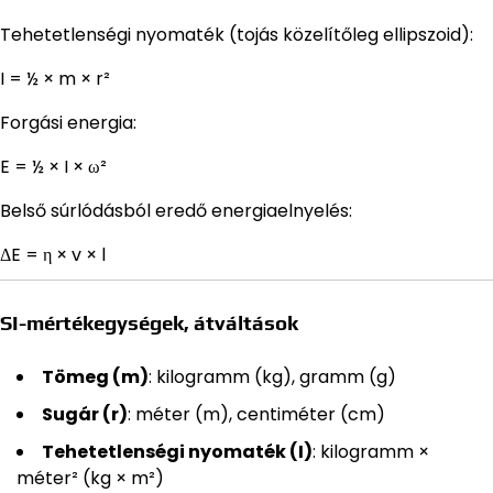
Tehetetlenségi nyomaték (tojás közelítőleg ellipszoid):
I = ½ × m × r²
Forgási energia:
E = ½ × I × ω²
Belső súrlódásból eredő energiaelnyelés:
ΔE = η × v × l
SI-mértékegységek, átváltások
Tömeg (m)
: kilogramm (kg), gramm (g)
Sugár (r)
: méter (m), centiméter (cm)
Tehetetlenségi nyomaték (I)
: kilogramm ×
méter² (kg × m²)