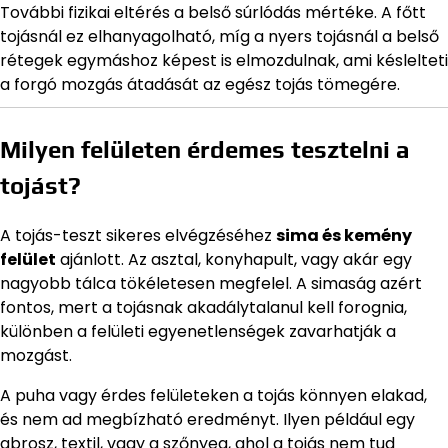
További fizikai eltérés a belső súrlódás mértéke. A főtt
tojásnál ez elhanyagolható, míg a nyers tojásnál a belső
rétegek egymáshoz képest is elmozdulnak, ami késlelteti
a forgó mozgás átadását az egész tojás tömegére.
Milyen felületen érdemes tesztelni a
tojást?
A tojás-teszt sikeres elvégzéséhez
sima és kemény
felület
ajánlott. Az asztal, konyhapult, vagy akár egy
nagyobb tálca tökéletesen megfelel. A simaság azért
fontos, mert a tojásnak akadálytalanul kell forognia,
különben a felületi egyenetlenségek zavarhatják a
mozgást.
A puha vagy érdes felületeken a tojás könnyen elakad,
és nem ad megbízható eredményt. Ilyen például egy
abrosz, textil, vagy a szőnyeg, ahol a tojás nem tud