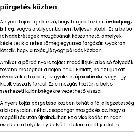
pörgetés közben
A nyers tojásra jellemző, hogy forgás közben
imbolyog,
billeg
, vagyis a súlypontja nem teljesen stabil. Ez a belső
folyadékrétegek mozgásának köszönhető, amelyek
késleltetik a teljes tömeg együttes forgását. Gyakran
látszik, hogy a tojás „lötyög” pörgés közben.
Amikor a pörgő nyers tojást megállítjuk, a belső folyadék
tovább mozoghat a héjon belül. Emiatt, ha az ujjunkat
elvesszük a tojásról, az gyakran
újra elindul
vagy egy
kicsit vissza is fordul. Ez a mozgás tisztán a belső
szerkezeti különbségekre vezethető vissza.
A nyers tojás pörgetése közben tehát a fő jellegzetesség
a bizonytalan, néha „csapongó” mozgás és az, hogy a
megállítás után újraindulhat. Ez a viselkedés minden
esetben a folyékony belső tartalom miatt jön létre.