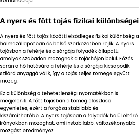
kombinációja.
A nyers és főtt tojás fizikai különbségei
A nyers és főtt tojás közötti elsődleges fizikai különbség a
halmazállapotban és belső szerkezetben rejlik. A nyers
tojásban a fehérje és a sárgája folyadék állapotú,
amelyek szabadon mozognak a tojáshéjon belül. Főzés
során a hő hatására a fehérje és a sárgája kicsapódik,
szilárd anyaggá válik, így a tojás teljes tömege együtt
mozog.
Ez a különbség a tehetetlenségi nyomatékban is
megjelenik. A főtt tojásban a tömeg eloszlása
egyenletes, ezért a forgása stabilabb és
kiszámíthatóbb. A nyers tojásban a folyadék belül eltérő
irányokban mozoghat, ami instabilabb, változékonyabb
mozgást eredményez.