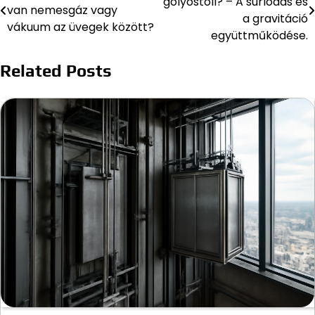
golyóstoll? – A súrlódás és
van nemesgáz vagy
navigáció
a gravitáció
vákuum az üvegek között?
együttműködése.
Related Posts