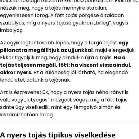
kulcsfontosságú részletre kell összpontosítani. Először is,
nézzük meg, hogy a tojás mennyire stabilan,
egyenletesen forog. A főtt tojás pörgése általában
szabályos, míg a nyers tojásé gyakran „billeg”, vagyis
imbolyog.
Az egyik legfontosabb lépés, hogy a forgó tojást
egy
pillanatra megállítjuk az ujjunkkal
, majd elengedjük.
Ekkor figyeljük meg, hogy elindul-e újra a tojás.
Ha a
tojás teljesen megáll, főtt; ha viszont visszaindul,
akkor nyers.
Ez a különbség jól látható, ha elegendő
lendületet adtunk a tojásnak.
Azt is észrevehetjük, hogy a nyers tojás néha irányt is
vált, vagy „lötyögős” mozgást végez, míg a főtt tojás
szinte úgy viselkedik, mint egy fémgolyó: simán és
kiszámíthatóan forog.
A nyers tojás tipikus viselkedése