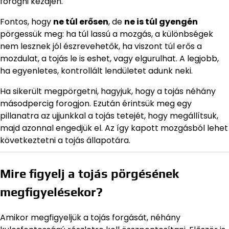
forogni kezdjen.
Fontos, hogy
ne túl erősen
, de
ne is túl gyengén
pörgessük meg: ha túl lassú a mozgás, a különbségek
nem lesznek jól észrevehetők, ha viszont túl erős a
mozdulat, a tojás le is eshet, vagy elgurulhat. A legjobb,
ha egyenletes, kontrollált lendületet adunk neki.
Ha sikerült megpörgetni, hagyjuk, hogy a tojás néhány
másodpercig forogjon. Ezután érintsük meg egy
pillanatra az ujjunkkal a tojás tetejét, hogy megállítsuk,
majd azonnal engedjük el. Az így kapott mozgásból lehet
következtetni a tojás állapotára.
Mire figyelj a tojás pörgésének
megfigyelésekor?
Amikor megfigyeljük a tojás forgását, néhány