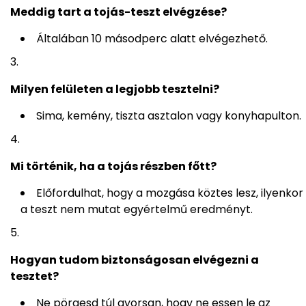
Meddig tart a tojás-teszt elvégzése?
Általában 10 másodperc alatt elvégezhető.
Milyen felületen a legjobb tesztelni?
Sima, kemény, tiszta asztalon vagy konyhapulton.
Mi történik, ha a tojás részben főtt?
Előfordulhat, hogy a mozgása köztes lesz, ilyenkor
a teszt nem mutat egyértelmű eredményt.
Hogyan tudom biztonságosan elvégezni a
tesztet?
Ne pörgesd túl gyorsan, hogy ne essen le az