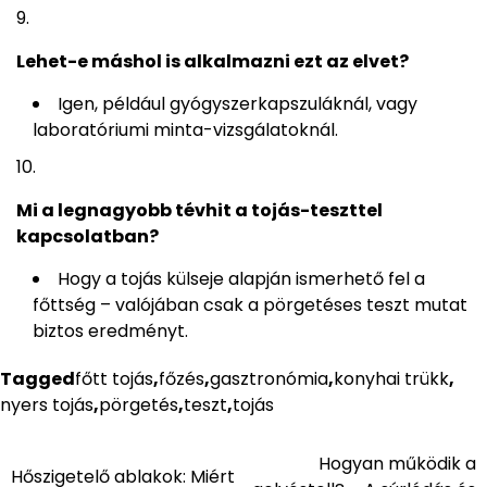
Lehet-e máshol is alkalmazni ezt az elvet?
Igen, például gyógyszerkapszuláknál, vagy
laboratóriumi minta-vizsgálatoknál.
Mi a legnagyobb tévhit a tojás-teszttel
kapcsolatban?
Hogy a tojás külseje alapján ismerhető fel a
főttség – valójában csak a pörgetéses teszt mutat
biztos eredményt.
Tagged
főtt tojás
,
főzés
,
gasztronómia
,
konyhai trükk
,
nyers tojás
,
pörgetés
,
teszt
,
tojás
Hogyan működik a
Bejegyzés
Hőszigetelő ablakok: Miért