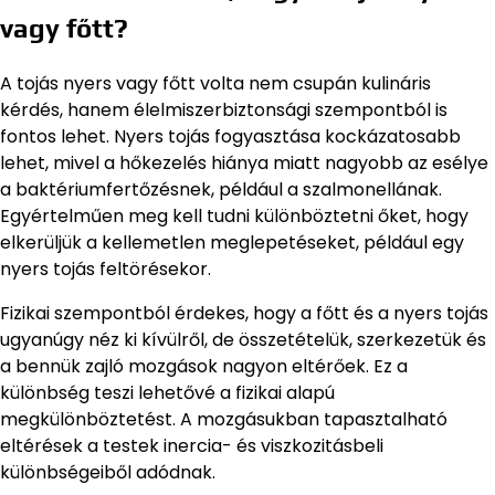
vagy főtt?
A tojás nyers vagy főtt volta nem csupán kulináris
kérdés, hanem élelmiszerbiztonsági szempontból is
fontos lehet. Nyers tojás fogyasztása kockázatosabb
lehet, mivel a hőkezelés hiánya miatt nagyobb az esélye
a baktériumfertőzésnek, például a szalmonellának.
Egyértelműen meg kell tudni különböztetni őket, hogy
elkerüljük a kellemetlen meglepetéseket, például egy
nyers tojás feltörésekor.
Fizikai szempontból érdekes, hogy a főtt és a nyers tojás
ugyanúgy néz ki kívülről, de összetételük, szerkezetük és
a bennük zajló mozgások nagyon eltérőek. Ez a
különbség teszi lehetővé a fizikai alapú
megkülönböztetést. A mozgásukban tapasztalható
eltérések a testek inercia- és viszkozitásbeli
különbségeiből adódnak.