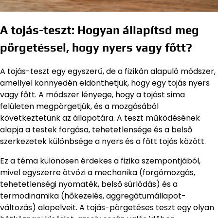
A tojás-teszt: Hogyan állapítsd meg
pörgetéssel, hogy nyers vagy főtt?
A tojás-teszt egy egyszerű, de a fizikán alapuló módszer,
amellyel könnyedén eldönthetjük, hogy egy tojás nyers
vagy főtt. A módszer lényege, hogy a tojást sima
felületen megpörgetjük, és a mozgásából
következtetünk az állapotára. A teszt működésének
alapja a testek forgása, tehetetlensége és a belső
szerkezetek különbsége a nyers és a főtt tojás között.
Ez a téma különösen érdekes a fizika szempontjából,
mivel egyszerre ötvözi a mechanika (forgómozgás,
tehetetlenségi nyomaték, belső súrlódás) és a
termodinamika (hőkezelés, aggregátumállapot-
változás) alapelveit. A tojás-pörgetéses teszt egy olyan