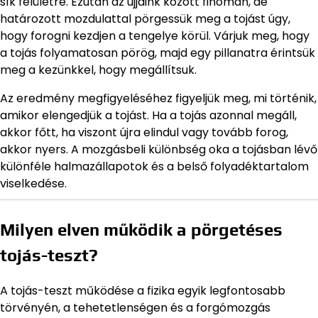
sík felületre. Ezután az ujjaink között finoman, de
határozott mozdulattal pörgessük meg a tojást úgy,
hogy forogni kezdjen a tengelye körül. Várjuk meg, hogy
a tojás folyamatosan pörög, majd egy pillanatra érintsük
meg a kezünkkel, hogy megállítsuk.
Az eredmény megfigyeléséhez figyeljük meg, mi történik,
amikor elengedjük a tojást. Ha a tojás azonnal megáll,
akkor főtt, ha viszont újra elindul vagy tovább forog,
akkor nyers. A mozgásbeli különbség oka a tojásban lévő
különféle halmazállapotok és a belső folyadéktartalom
viselkedése.
Milyen elven működik a pörgetéses
tojás-teszt?
A tojás-teszt működése a fizika egyik legfontosabb
törvényén, a tehetetlenségen és a forgómozgás