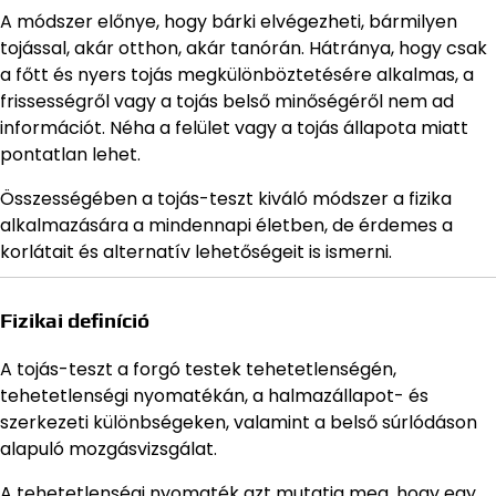
A módszer előnye, hogy bárki elvégezheti, bármilyen
tojással, akár otthon, akár tanórán. Hátránya, hogy csak
a főtt és nyers tojás megkülönböztetésére alkalmas, a
frissességről vagy a tojás belső minőségéről nem ad
információt. Néha a felület vagy a tojás állapota miatt
pontatlan lehet.
Összességében a tojás-teszt kiváló módszer a fizika
alkalmazására a mindennapi életben, de érdemes a
korlátait és alternatív lehetőségeit is ismerni.
Fizikai definíció
A tojás-teszt a forgó testek tehetetlenségén,
tehetetlenségi nyomatékán, a halmazállapot- és
szerkezeti különbségeken, valamint a belső súrlódáson
alapuló mozgásvizsgálat.
A tehetetlenségi nyomaték azt mutatja meg, hogy egy