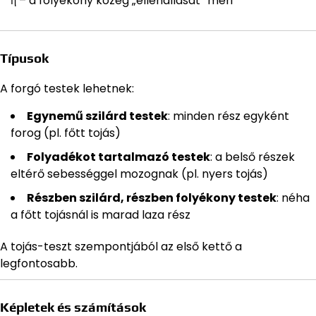
η – a folyékony közeg „ellenállását” méri
Típusok
A forgó testek lehetnek:
Egynemű szilárd testek
: minden rész egyként
forog (pl. főtt tojás)
Folyadékot tartalmazó testek
: a belső részek
eltérő sebességgel mozognak (pl. nyers tojás)
Részben szilárd, részben folyékony testek
: néha
a főtt tojásnál is marad laza rész
A tojás-teszt szempontjából az első kettő a
legfontosabb.
Képletek és számítások