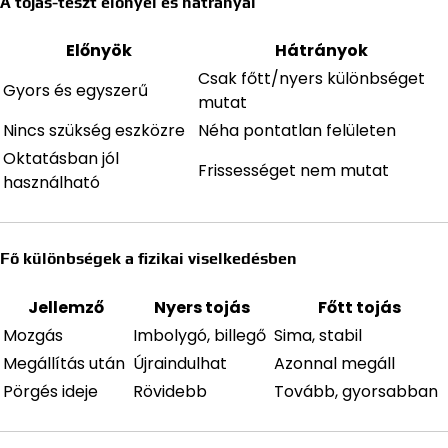
A tojás-teszt előnyei és hátrányai
Előnyök
Hátrányok
Csak főtt/nyers különbséget
Gyors és egyszerű
mutat
Nincs szükség eszközre
Néha pontatlan felületen
Oktatásban jól
Frissességet nem mutat
használható
Fő különbségek a fizikai viselkedésben
Jellemző
Nyers tojás
Főtt tojás
Mozgás
Imbolygó, billegő
Sima, stabil
Megállítás után
Újraindulhat
Azonnal megáll
Pörgés ideje
Rövidebb
Tovább, gyorsabban