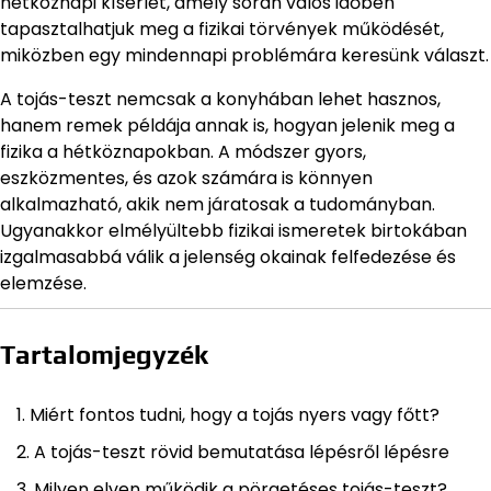
hétköznapi kísérlet, amely során valós időben
tapasztalhatjuk meg a fizikai törvények működését,
miközben egy mindennapi problémára keresünk választ.
A tojás-teszt nemcsak a konyhában lehet hasznos,
hanem remek példája annak is, hogyan jelenik meg a
fizika a hétköznapokban. A módszer gyors,
eszközmentes, és azok számára is könnyen
alkalmazható, akik nem járatosak a tudományban.
Ugyanakkor elmélyültebb fizikai ismeretek birtokában
izgalmasabbá válik a jelenség okainak felfedezése és
elemzése.
Tartalomjegyzék
Miért fontos tudni, hogy a tojás nyers vagy főtt?
A tojás-teszt rövid bemutatása lépésről lépésre
Milyen elven működik a pörgetéses tojás-teszt?