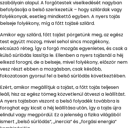
szabályain alapul. A forgótestek viselkedését nagyban
befolyásolja a belső szerkezetük – hogy szilárdak vagy
folyékonyak, esetleg mindkettő egyben. A nyers tojás
belseje folyékony, míg a főtt tojásé szilárd.
Amikor egy szilárd, főtt tojást pörgetünk meg, az egész
test együtt mozog, mivel sehol sincs mozgékony,
elcsúszó réteg. Így a forgó mozgás egyenletes, és csak a
külső súrlódás lassítja le. Ellenben a nyers tojásnál a héj
elkezd forogni, de a belseje, mivel folyékony, először nem
vesz részt ebben a mozgásban, csak később,
fokozatosan gyorsul fel a belső súrlódás következtében.
Ezért, amikor megállítjuk a tojást, a főtt tojás teljesen
leáll, hisz az egész tömeg közvetlenül átveszi a leállítást.
A nyers tojásban viszont a belső folyadék továbbra is
foroghat egy kicsit a héj leállítása után, így a tojás újra
elindul vagy megpördül. Ez a jelenség a fizika világából
ismert „belső súrlódás”, „inercia” és „forgási energia”