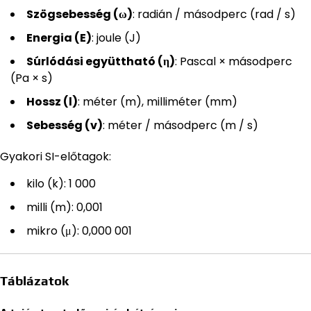
Szögsebesség (ω)
: radián / másodperc (rad / s)
Energia (E)
: joule (J)
Súrlódási együttható (η)
: Pascal × másodperc
(Pa × s)
Hossz (l)
: méter (m), milliméter (mm)
Sebesség (v)
: méter / másodperc (m / s)
Gyakori SI-előtagok:
kilo (k): 1 000
milli (m): 0,001
mikro (μ): 0,000 001
Táblázatok