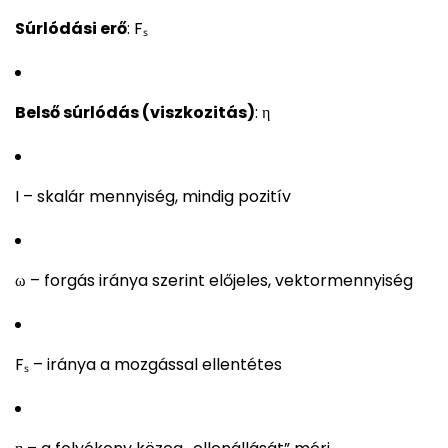
Súrlódási erő
: Fₛ
Belső súrlódás (viszkozitás)
: η
I – skalár mennyiség, mindig pozitív
ω – forgás iránya szerint előjeles, vektormennyiség
Fₛ – iránya a mozgással ellentétes