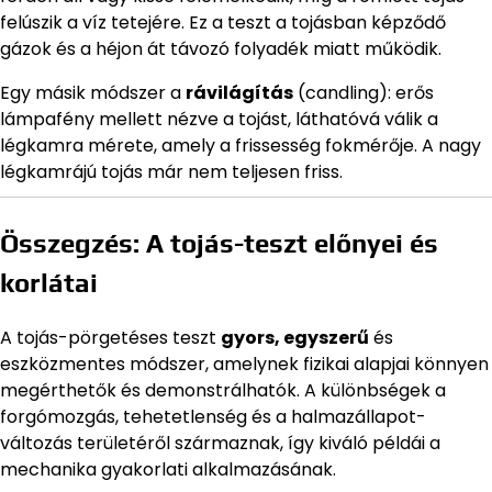
felúszik a víz tetejére. Ez a teszt a tojásban képződő
gázok és a héjon át távozó folyadék miatt működik.
Egy másik módszer a
rávilágítás
(candling): erős
lámpafény mellett nézve a tojást, láthatóvá válik a
légkamra mérete, amely a frissesség fokmérője. A nagy
légkamrájú tojás már nem teljesen friss.
Összegzés: A tojás-teszt előnyei és
korlátai
A tojás-pörgetéses teszt
gyors, egyszerű
és
eszközmentes módszer, amelynek fizikai alapjai könnyen
megérthetők és demonstrálhatók. A különbségek a
forgómozgás, tehetetlenség és a halmazállapot-
változás területéről származnak, így kiváló példái a
mechanika gyakorlati alkalmazásának.