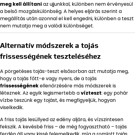
meg kell állítani
az ujjunkkal, különben nem érvényesül
a belső mozgáskülönbség. A helyes eljárás szerint a
megállítás után azonnal el kell engedni, különben a teszt
nem mutatja meg a valódi különbséget.
Alternatív módszerek a tojás
frissességének teszteléséhez
A pörgetéses tojás-teszt elsősorban azt mutatja meg,
hogy a tojás főtt-e vagy nyers, de a tojás
frissességének
ellenőrzésére más módszerek is
léteznek. Az egyik legismertebb a
vízteszt
: egy pohár
vízbe teszünk egy tojást, és megfigyeljük, hogyan
viselkedik.
A friss tojás lesüllyed az edény aljára, és vízszintesen
fekszik. A kevésbé friss – de még fogyasztható – tojás
ferdén áll vagy kissé felemelkedik, míg a romlott tojás