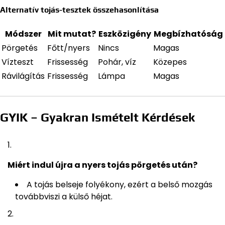
Alternatív tojás-tesztek összehasonlítása
Módszer
Mit mutat?
Eszközigény
Megbízhatóság
Pörgetés
Főtt/nyers
Nincs
Magas
Vízteszt
Frissesség
Pohár, víz
Közepes
Rávilágítás
Frissesség
Lámpa
Magas
GYIK – Gyakran Ismételt Kérdések
Miért indul újra a nyers tojás pörgetés után?
A tojás belseje folyékony, ezért a belső mozgás
továbbviszi a külső héjat.