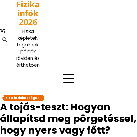
Fizika
Skip
to
infók
content
2026
Fizika
képletek,
fogalmak,
példák
röviden és
érthetően
Fizika érdekességek
A tojás-teszt: Hogyan
állapítsd meg pörgetéssel,
hogy nyers vagy főtt?