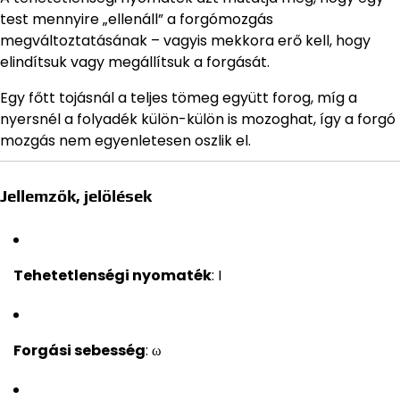
test mennyire „ellenáll” a forgómozgás
megváltoztatásának – vagyis mekkora erő kell, hogy
elindítsuk vagy megállítsuk a forgását.
Egy főtt tojásnál a teljes tömeg együtt forog, míg a
nyersnél a folyadék külön-külön is mozoghat, így a forgó
mozgás nem egyenletesen oszlik el.
Jellemzők, jelölések
Tehetetlenségi nyomaték
: I
Forgási sebesség
: ω