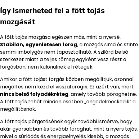
Így ismerheted fel a főtt tojás
mozgását
A főtt tojás mozgása egészen más, mint a nyersé.
Stabilan, egyenletesen forog
, a mozgás sima és szinte
semmi imbolygás nem tapasztalható. A szilárd belső
szerkezet miatt a teljes tömeg egyként vesz részt a
forgásban, nem különülnek el rétegek.
Amikor a főtt tojást forgás közben megállítjuk, azonnal
megáll és nem kezd el visszaforogni. Ez azért van, mert
nincs belső folyadékréteg
, amely tovább pöröghetne.
A főtt tojás tehát minden esetben „engedelmeskedik” a
megállításnak.
A főtt tojás pörgetésének egyik további ismérve, hogy
akár gyorsabban és tovább foroghat, mint a nyers tojás,
mivel a súrlódás és energiaelnyelés kisebb, a mozgás