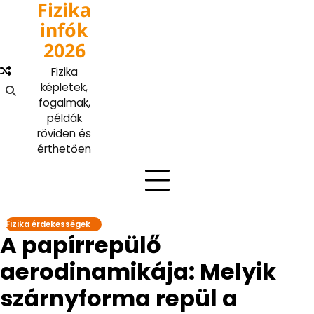
Fizika
Skip
to
infók
content
2026
Fizika
képletek,
fogalmak,
példák
röviden és
érthetően
Fizika érdekességek
A papírrepülő
aerodinamikája: Melyik
szárnyforma repül a