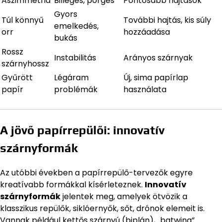
Aszimmetria
Billegés, pörgés
Pontosabb hajtások
Gyors
Túl könnyű
További hajtás, kis súly
emelkedés,
orr
hozzáadása
bukás
Rossz
Instabilitás
Arányos szárnyak
szárnyhossz
Gyűrött
Légáram
Új, sima papírlap
papír
problémák
használata
A jövő papírrepülői: innovatív
szárnyformák
Az utóbbi években a papírrepülő-tervezők egyre
kreatívabb formákkal kísérleteznek.
Innovatív
szárnyformák
jelentek meg, amelyek ötvözik a
klasszikus repülők, siklóernyők, sőt, drónok elemeit is.
Vannak például kettős szárnyú (biplán), „batwing”