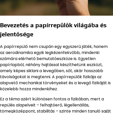
Bevezetés a papírrepülők világába és
jelentősége
A papírrepülő nem csupán egy egyszerű játék, hanem
az aerodinamika egyik legkézenfekvőbb, mindenki
számára elérhető bemutatóeszköze is. Egyetlen
papírlapból, néhány hajtással készíthetünk eszközt,
amely képes siklani a levegőben, sőt, akár hosszabb
távolságokat is megtenni. A papírrepülők fizikája az
alapvető mechanikai törvényeket és a levegő fizikáját is
közelebb hozza mindenkihez.
Ez a téma azért különösen fontos a fizikában, mert a
repülés alapelveit – felhajtóerő, légellenállás,
tömegközéppont, stabilitás – szinte minden tanuló saját