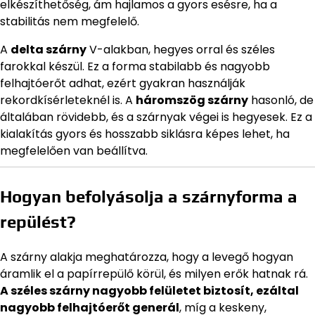
elkészíthetőség, ám hajlamos a gyors esésre, ha a
stabilitás nem megfelelő.
A
delta szárny
V-alakban, hegyes orral és széles
farokkal készül. Ez a forma stabilabb és nagyobb
felhajtóerőt adhat, ezért gyakran használják
rekordkísérleteknél is. A
háromszög szárny
hasonló, de
általában rövidebb, és a szárnyak végei is hegyesek. Ez a
kialakítás gyors és hosszabb siklásra képes lehet, ha
megfelelően van beállítva.
Hogyan befolyásolja a szárnyforma a
repülést?
A szárny alakja meghatározza, hogy a levegő hogyan
áramlik el a papírrepülő körül, és milyen erők hatnak rá.
A széles szárny nagyobb felületet biztosít, ezáltal
nagyobb felhajtóerőt generál
, míg a keskeny,