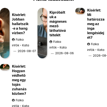
Kísérlet:
Kipróbált
Kísérlet:
Mi
uk a
Jobban
határozza
mágneses
hallatszik
meg az
mező
-e a hang
inga
láthatóvá
vízben?
lengésidej
tételét
ét?
Fizika
Fizika
Fizika
infók - Kata
infók - Kata
infók - Kata
2026-08-07
2026-08-06
2026-08
Kísérlet:
Hogyan
védhető
meg egy
tojás
zuhanás
közben?
Fizika
infók - Kata