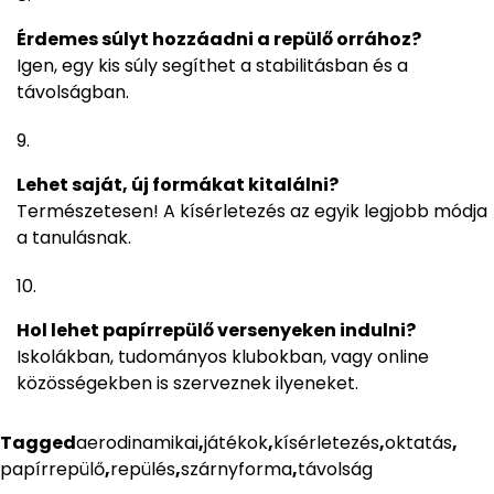
Érdemes súlyt hozzáadni a repülő orrához?
Igen, egy kis súly segíthet a stabilitásban és a
távolságban.
Lehet saját, új formákat kitalálni?
Természetesen! A kísérletezés az egyik legjobb módja
a tanulásnak.
Hol lehet papírrepülő versenyeken indulni?
Iskolákban, tudományos klubokban, vagy online
közösségekben is szerveznek ilyeneket.
Tagged
aerodinamikai
,
játékok
,
kísérletezés
,
oktatás
,
papírrepülő
,
repülés
,
szárnyforma
,
távolság