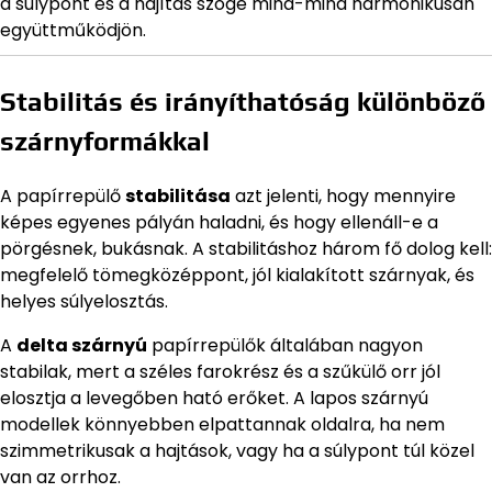
a súlypont és a hajítás szöge mind-mind harmonikusan
együttműködjön.
Stabilitás és irányíthatóság különböző
szárnyformákkal
A papírrepülő
stabilitása
azt jelenti, hogy mennyire
képes egyenes pályán haladni, és hogy ellenáll-e a
pörgésnek, bukásnak. A stabilitáshoz három fő dolog kell:
megfelelő tömegközéppont, jól kialakított szárnyak, és
helyes súlyelosztás.
A
delta szárnyú
papírrepülők általában nagyon
stabilak, mert a széles farokrész és a szűkülő orr jól
elosztja a levegőben ható erőket. A lapos szárnyú
modellek könnyebben elpattannak oldalra, ha nem
szimmetrikusak a hajtások, vagy ha a súlypont túl közel
van az orrhoz.