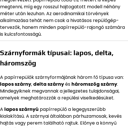
megtenni, míg egy rosszul hajtogatott modell néhány
méter után lezuhan. Az aerodinamikai törvények
alkalmazása tehát nem csak a hivatásos repülőgép-
tervezők, hanem minden papírrepülő-rajongó számára
is kulcsfontosságú.
Szárnyformák típusai: lapos, delta,
háromszög
A papírrepülők szárnyformájának három fő típusa van:
lapos szárny
,
delta szárny
és
háromszög szárny
.
Mindegyiknek megvannak a jellegzetes tulajdonságai,
amelyek meghatározzák a repülési viselkedésüket.
A
lapos szárnyú
papírrepülő a legegyszerűbb
kialakítású. A szárnyai általában párhuzamosak, kevés
hajtás vagy perem található rajtuk. Előnye a könnyű