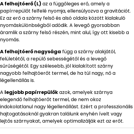
A felhajtóerő (L)
az a függőleges erő, amely a
papírrepülőt felfelé nyomja, ellensúlyozva a gravitációt.
Ez az erő a szárny felső és alsó oldala között kialakuló
nyomáskülönbségből adódik. A levegő gyorsabban
áramlik a szárny felső részén, mint alul, így ott kisebb a
nyomás.
A felhajtóerő nagysága
függ a szárny alakjától,
felületétől, a repülő sebességétől és a levegő
sűrűségétől. Egy szélesebb, jól kialakított szárny
nagyobb felhajtóerőt termel, de ha túl nagy, nő a
légellenállás is.
A
legjobb papírrepülők
azok, amelyek szárnya
elegendő felhajtóerőt termel, de nem okoz
indokolatlanul nagy légellenállást. Ezért a professzionális
hajtogatásoknál gyakran találunk enyhén ívelt vagy
lejtős szárnyakat, amelyek optimalizálják ezt az erőt.