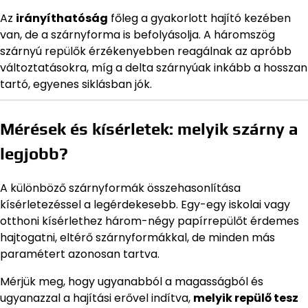
Az
irányíthatóság
főleg a gyakorlott hajító kezében
van, de a szárnyforma is befolyásolja. A háromszög
szárnyú repülők érzékenyebben reagálnak az apróbb
változtatásokra, míg a delta szárnyúak inkább a hosszan
tartó, egyenes siklásban jók.
Mérések és kísérletek: melyik szárny a
legjobb?
A különböző szárnyformák összehasonlítása
kísérletezéssel a legérdekesebb. Egy-egy iskolai vagy
otthoni kísérlethez három-négy papírrepülőt érdemes
hajtogatni, eltérő szárnyformákkal, de minden más
paramétert azonosan tartva.
Mérjük meg, hogy ugyanabból a magasságból és
ugyanazzal a hajítási erővel indítva,
melyik repülő tesz