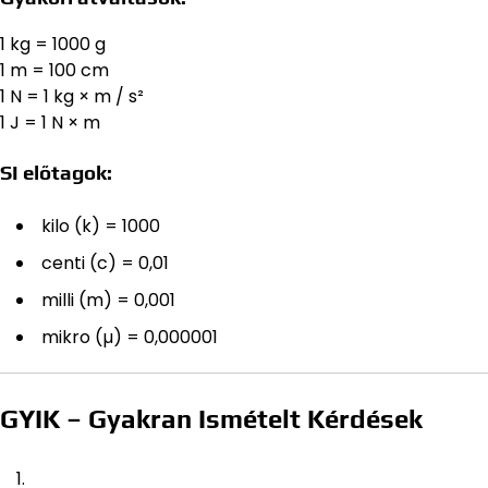
1 kg = 1000 g
1 m = 100 cm
1 N = 1 kg × m / s²
1 J = 1 N × m
SI előtagok:
kilo (k) = 1000
centi (c) = 0,01
milli (m) = 0,001
mikro (µ) = 0,000001
GYIK – Gyakran Ismételt Kérdések