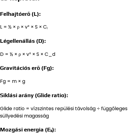
Felhajtóerő (L):
L = ½ × ρ × v² × S × Cₗ
Légellenállás (D):
D = ½ × ρ × v² × S × C_d
Gravitációs erő (Fg):
Fg = m × g
Siklási arány (Glide ratio):
Glide ratio = vízszintes repülési távolság ÷ függőleges
süllyedési magasság
Mozgási energia (Eₖ):