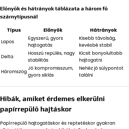
Előnyök és hátrányok táblázata a három fő
szárnytípusnál
Típus
Előnyök
Hátrányok
Egyszerű, gyors
Kisebb távolság,
Lapos
hajtogatás
kevésbé stabil
Hosszú repülés, nagy
Kicsit bonyolultabb
Delta
stabilitás
hajtogatni
Jó kompromisszum,
Nehéz jó súlypontot
Háromszög
gyors siklás
találni
Hibák, amiket érdemes elkerülni
papírrepülő hajtáskor
Papírrepülő hajtogatáskor és reptetéskor gyakran