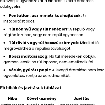
elkövetjük ugyanazokat a hibákat. Ezekre érdemes
odafigyelni:
Pontatlan, aszimmetrikus hajtások:
Ez
instabilitást okoz.
Túl könnyű vagy túl nehéz orr:
A repülő vagy
rögtön lezuhan, vagy nem repül egyenesen.
Túl rövid vagy túl hosszú szárnyak:
Mindkettő
megrövidítheti a repülési távolságot.
Rossz indítási szög:
Ha túl meredeken dobjuk,
gyorsan leesik; ha túl laposan, nem emelkedik fel.
Sérült, gyűrött papír:
A levegő áramlása nem lesz
egyenletes, rontja az aerodinamikát.
Fő hibák és javításuk táblázat
Hiba
Következmény
Javítás