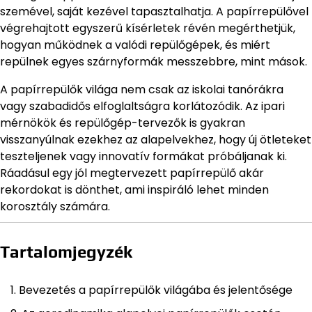
szemével, saját kezével tapasztalhatja. A papírrepülővel
végrehajtott egyszerű kísérletek révén megérthetjük,
hogyan működnek a valódi repülőgépek, és miért
repülnek egyes szárnyformák messzebbre, mint mások.
A papírrepülők világa nem csak az iskolai tanórákra
vagy szabadidős elfoglaltságra korlátozódik. Az ipari
mérnökök és repülőgép-tervezők is gyakran
visszanyúlnak ezekhez az alapelvekhez, hogy új ötleteket
teszteljenek vagy innovatív formákat próbáljanak ki.
Ráadásul egy jól megtervezett papírrepülő akár
rekordokat is dönthet, ami inspiráló lehet minden
korosztály számára.
Tartalomjegyzék
Bevezetés a papírrepülők világába és jelentősége