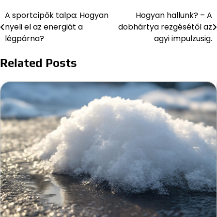
A sportcipők talpa: Hogyan
Hogyan hallunk? – A
Bejegyzés
nyeli el az energiát a
dobhártya rezgésétől az
navigáció
légpárna?
agyi impulzusig.
Related Posts