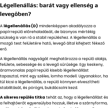
Légellenállás: barát vagy ellenség a
levegőben?
A
légellenállás (D)
mindenképpen akadályozza a
papírrepülő előrehaladását, de bizonyos mértékig
szükség is van rá a stabil repüléshez. A légellenállás a
mozgó test felületére ható, levegő által kifejtett fékező
erő.
A légellenállás nagyságát meghatározza a repülő alakja,
felülete, sebessége és a levegő sűrűsége. Egy keskeny,
áramvonalas papírrepülő kisebb légellenállást
tapasztal, mint egy széles, lomha modell. Ugyanakkor, ha
túl kicsi a légellenállás, a repülő könnyen elveszítheti
stabilitását, és pörögni, bukdácsolni kezd.
A sikeres repülés titka
tehát az, hogy a légellenállást és
a felhajtóerőt egyensúlyba hozzuk, illetve a szárnyforma,