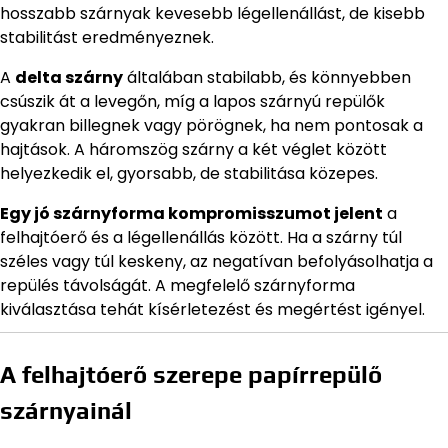
hosszabb szárnyak kevesebb légellenállást, de kisebb
stabilitást eredményeznek.
A
delta szárny
általában stabilabb, és könnyebben
csúszik át a levegőn, míg a lapos szárnyú repülők
gyakran billegnek vagy pörögnek, ha nem pontosak a
hajtások. A háromszög szárny a két véglet között
helyezkedik el, gyorsabb, de stabilitása közepes.
Egy jó szárnyforma kompromisszumot jelent
a
felhajtóerő és a légellenállás között. Ha a szárny túl
széles vagy túl keskeny, az negatívan befolyásolhatja a
repülés távolságát. A megfelelő szárnyforma
kiválasztása tehát kísérletezést és megértést igényel.
A felhajtóerő szerepe papírrepülő
szárnyainál