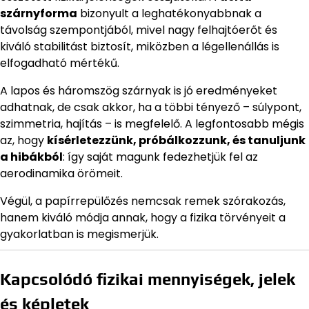
szárnyforma
bizonyult a leghatékonyabbnak a
távolság szempontjából, mivel nagy felhajtóerőt és
kiváló stabilitást biztosít, miközben a légellenállás is
elfogadható mértékű.
A lapos és háromszög szárnyak is jó eredményeket
adhatnak, de csak akkor, ha a többi tényező – súlypont,
szimmetria, hajítás – is megfelelő. A legfontosabb mégis
az, hogy
kísérletezzünk, próbálkozzunk, és tanuljunk
a hibákból
: így saját magunk fedezhetjük fel az
aerodinamika örömeit.
Végül, a papírrepülőzés nemcsak remek szórakozás,
hanem kiváló módja annak, hogy a fizika törvényeit a
gyakorlatban is megismerjük.
Kapcsolódó fizikai mennyiségek, jelek
és képletek