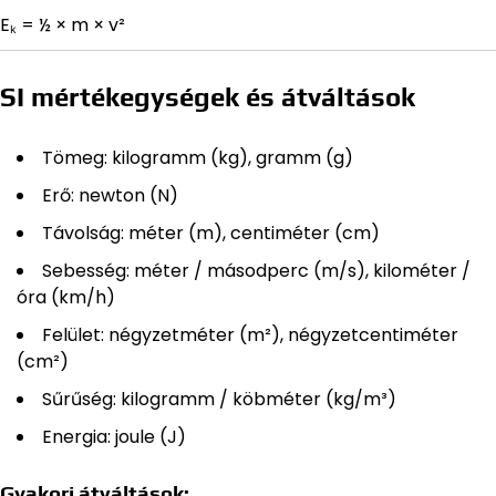
Eₖ = ½ × m × v²
SI mértékegységek és átváltások
Tömeg: kilogramm (kg), gramm (g)
Erő: newton (N)
Távolság: méter (m), centiméter (cm)
Sebesség: méter / másodperc (m/s), kilométer /
óra (km/h)
Felület: négyzetméter (m²), négyzetcentiméter
(cm²)
Sűrűség: kilogramm / köbméter (kg/m³)
Energia: joule (J)
Gyakori átváltások: