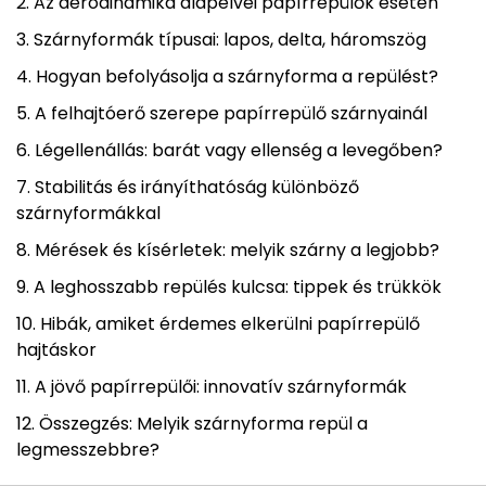
Az aerodinamika alapelvei papírrepülők esetén
Szárnyformák típusai: lapos, delta, háromszög
Hogyan befolyásolja a szárnyforma a repülést?
A felhajtóerő szerepe papírrepülő szárnyainál
Légellenállás: barát vagy ellenség a levegőben?
Stabilitás és irányíthatóság különböző
szárnyformákkal
Mérések és kísérletek: melyik szárny a legjobb?
A leghosszabb repülés kulcsa: tippek és trükkök
Hibák, amiket érdemes elkerülni papírrepülő
hajtáskor
A jövő papírrepülői: innovatív szárnyformák
Összegzés: Melyik szárnyforma repül a
legmesszebbre?