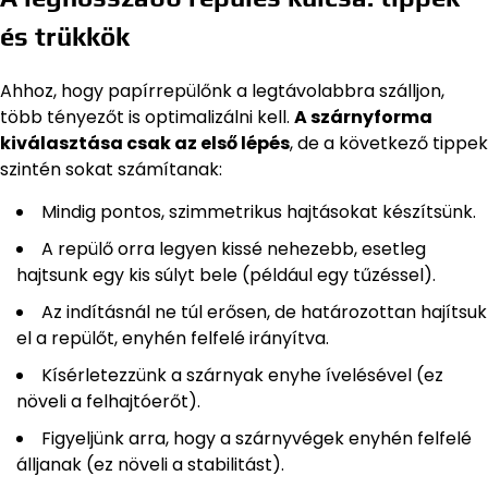
és trükkök
Ahhoz, hogy papírrepülőnk a legtávolabbra szálljon,
több tényezőt is optimalizálni kell.
A szárnyforma
kiválasztása csak az első lépés
, de a következő tippek
szintén sokat számítanak:
Mindig pontos, szimmetrikus hajtásokat készítsünk.
A repülő orra legyen kissé nehezebb, esetleg
hajtsunk egy kis súlyt bele (például egy tűzéssel).
Az indításnál ne túl erősen, de határozottan hajítsuk
el a repülőt, enyhén felfelé irányítva.
Kísérletezzünk a szárnyak enyhe ívelésével (ez
növeli a felhajtóerőt).
Figyeljünk arra, hogy a szárnyvégek enyhén felfelé
álljanak (ez növeli a stabilitást).