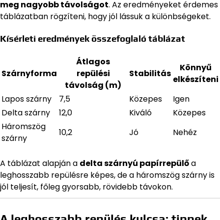
meg nagyobb távolságot
. Az eredményeket érdemes
táblázatban rögzíteni, hogy jól lássuk a különbségeket.
Kísérleti eredmények összefoglaló táblázat
Átlagos
Könnyű
Szárnyforma
repülési
Stabilitás
elkészíteni
távolság (m)
Lapos szárny
7,5
Közepes
Igen
Delta szárny
12,0
Kiváló
Közepes
Háromszög
10,2
Jó
Nehéz
szárny
A táblázat alapján a
delta szárnyú papírrepülő
a
leghosszabb repülésre képes, de a háromszög szárny is
jól teljesít, főleg gyorsabb, rövidebb távokon.
A leghosszabb repülés kulcsa: tippek