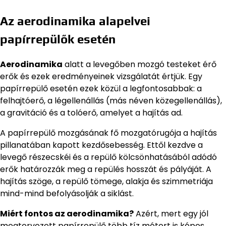
Az aerodinamika alapelvei
papírrepülők esetén
Aerodinamika
alatt a levegőben mozgó testeket érő
erők és ezek eredményeinek vizsgálatát értjük. Egy
papírrepülő esetén ezek közül a legfontosabbak: a
felhajtóerő, a légellenállás (más néven közegellenállás),
a gravitáció és a tolóerő, amelyet a hajítás ad.
A papírrepülő mozgásának fő mozgatórugója a hajítás
pillanatában kapott kezdősebesség. Ettől kezdve a
levegő részecskéi és a repülő kölcsönhatásából adódó
erők határozzák meg a repülés hosszát és pályáját. A
hajítás szöge, a repülő tömege, alakja és szimmetriája
mind-mind befolyásolják a siklást.
Miért fontos az aerodinamika?
Azért, mert egy jól
megtervezett papírrepülő több tíz métert is képes