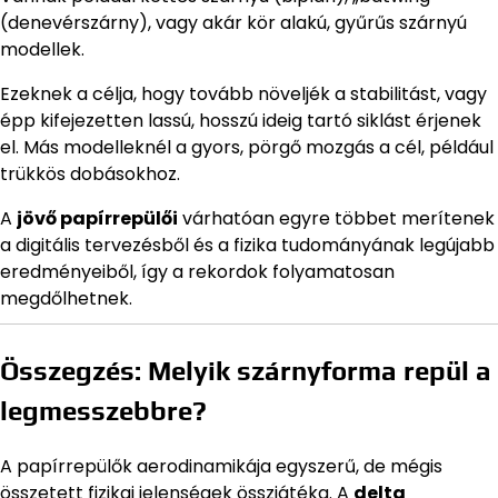
(denevérszárny), vagy akár kör alakú, gyűrűs szárnyú
modellek.
Ezeknek a célja, hogy tovább növeljék a stabilitást, vagy
épp kifejezetten lassú, hosszú ideig tartó siklást érjenek
el. Más modelleknél a gyors, pörgő mozgás a cél, például
trükkös dobásokhoz.
A
jövő papírrepülői
várhatóan egyre többet merítenek
a digitális tervezésből és a fizika tudományának legújabb
eredményeiből, így a rekordok folyamatosan
megdőlhetnek.
Összegzés: Melyik szárnyforma repül a
legmesszebbre?
A papírrepülők aerodinamikája egyszerű, de mégis
összetett fizikai jelenségek összjátéka. A
delta